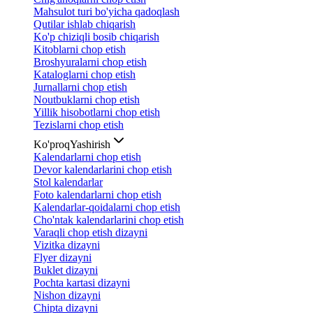
Mahsulot turi bo'yicha qadoqlash
Qutilar ishlab chiqarish
Ko'p chiziqli bosib chiqarish
Kitoblarni chop etish
Broshyuralarni chop etish
Kataloglarni chop etish
Jurnallarni chop etish
Noutbuklarni chop etish
Yillik hisobotlarni chop etish
Tezislarni chop etish
Ko'proq
Yashirish
Kalendarlarni chop etish
Devor kalendarlarini chop etish
Stol kalendarlar
Foto kalendarlarni chop etish
Kalendarlar-qoidalarni chop etish
Cho'ntak kalendarlarini chop etish
Varaqli chop etish dizayni
Vizitka dizayni
Flyer dizayni
Buklet dizayni
Pochta kartasi dizayni
Nishon dizayni
Chipta dizayni