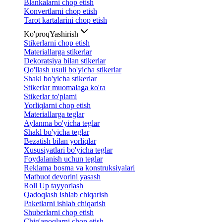
Blankalarni chop etish
Konvertlarni chop etish
Tarot kartalarini chop etish
Ko'proq
Yashirish
Stikerlarni chop etish
Materiallarga stikerlar
Dekoratsiya bilan stikerlar
Qo'llash usuli bo'yicha stikerlar
Shakl bo'yicha stikerlar
Stikerlar muomalaga ko'ra
Stikerlar to'plami
Yorliqlarni chop etish
Materiallarga teglar
Aylanma bo'yicha teglar
Shakl bo'yicha teglar
Bezatish bilan yorliqlar
Xususiyatlari bo'yicha teglar
Foydalanish uchun teglar
Reklama bosma va konstruksiyalari
Matbuot devorini yasash
Roll Up tayyorlash
Qadoqlash ishlab chiqarish
Paketlarni ishlab chiqarish
Shuberlarni chop etish
Chig'anoqlarni chop etish