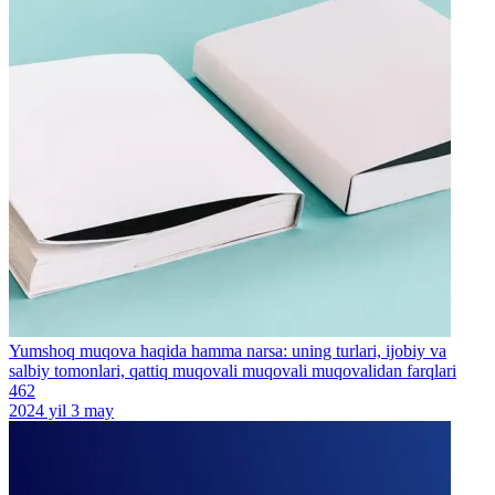
Yumshoq muqova haqida hamma narsa: uning turlari, ijobiy va
salbiy tomonlari, qattiq muqovali muqovali muqovalidan farqlari
462
2024 yil 3 may