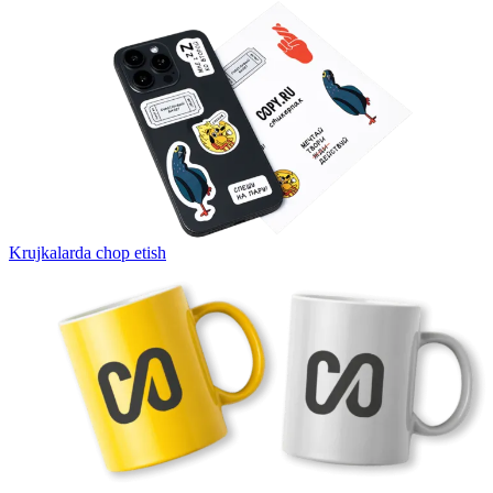
Krujkalarda chop etish