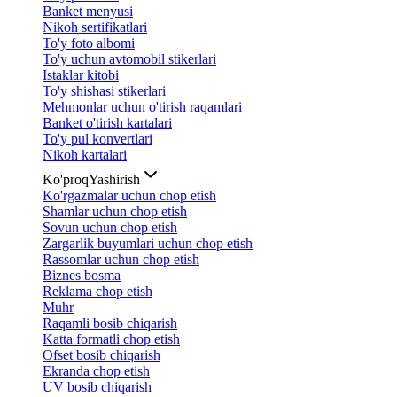
Banket menyusi
Nikoh sertifikatlari
To'y foto albomi
To'y uchun avtomobil stikerlari
Istaklar kitobi
To'y shishasi stikerlari
Mehmonlar uchun o'tirish raqamlari
Banket o'tirish kartalari
To'y pul konvertlari
Nikoh kartalari
Ko'proq
Yashirish
Ko'rgazmalar uchun chop etish
Shamlar uchun chop etish
Sovun uchun chop etish
Zargarlik buyumlari uchun chop etish
Rassomlar uchun chop etish
Biznes bosma
Reklama chop etish
Muhr
Raqamli bosib chiqarish
Katta formatli chop etish
Ofset bosib chiqarish
Ekranda chop etish
UV bosib chiqarish