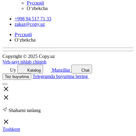
Русский
O‘zbekcha
+998 94 517 71 33
zakaz@copy.uz
Русский
O‘zbekcha
Copyright © 2025 Copy.uz
Veb-sayt ishlab chiqish
Uy
Manzillar
Katalog
Chat
Telegramda buyurtma bering
Tez buyurtma
Shaharni tanlang
Toshkent