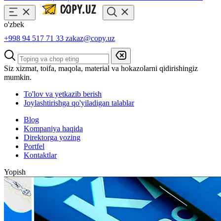
o'zbek
+998 94 517 71 33
zakaz@copy.uz
Siz xizmat, toifa, maqola, material va hokazolarni qidirishingiz
mumkin.
To'lov va yetkazib berish
Joylashtirishga qo'yiladigan talablar
Blog
Kompaniya haqida
Direktorga yozing
Portfel
Kontaktlar
Yopish