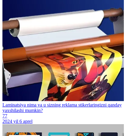
Laminatsiya nima va u sizning reklama stikerlaringizni qanday
yaxshilashi mumkin?
77
2024 yil 6 aprel