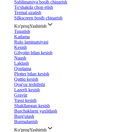
Sublimatsiya bosib chiqarish
To'shakda chop etish
Termal uzatish
Silkscreen bosib chiqarish
Ko'proq
Yashirish
Tugatish
Katlama
Rulo laminatsiyasi
Kesish
Gilyotin bilan kesish
Naqsh
Laklash
Qoplama
Plotter bilan kesish
Qattiq kesish
Qog'oz teshilishi
Lazerli kesish
Gravür
Yassi kesish
Shakllangan kesish
Burchaklarni yaxlitlash
Burg'ulash
Burmalanish
Ko'proq
Yashirish