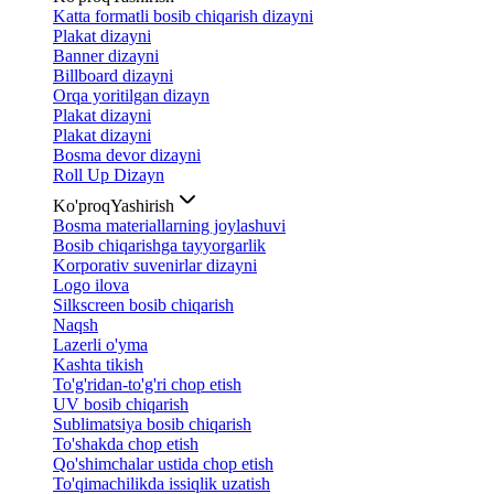
Katta formatli bosib chiqarish dizayni
Plakat dizayni
Banner dizayni
Billboard dizayni
Orqa yoritilgan dizayn
Plakat dizayni
Plakat dizayni
Bosma devor dizayni
Roll Up Dizayn
Ko'proq
Yashirish
Bosma materiallarning joylashuvi
Bosib chiqarishga tayyorgarlik
Korporativ suvenirlar dizayni
Logo ilova
Silkscreen bosib chiqarish
Naqsh
Lazerli o'yma
Kashta tikish
To'g'ridan-to'g'ri chop etish
UV bosib chiqarish
Sublimatsiya bosib chiqarish
To'shakda chop etish
Qo'shimchalar ustida chop etish
To'qimachilikda issiqlik uzatish