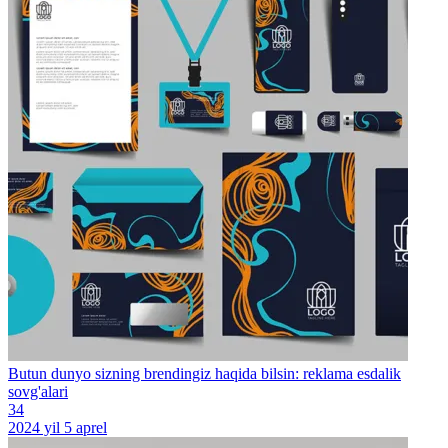
Butun dunyo sizning brendingiz haqida bilsin: reklama esdalik
sovg'alari
34
2024 yil 5 aprel