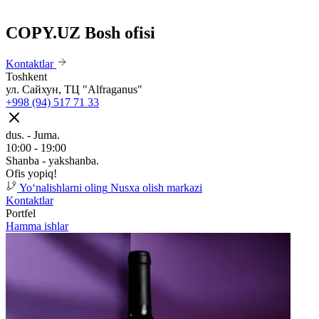
COPY.UZ Bosh ofisi
Kontaktlar
Toshkent
ул. Сайхун, ТЦ "Alfraganus"
+998 (94) 517 71 33
dus. - Juma.
10:00 - 19:00
Shanba - yakshanba.
Ofis yopiq!
Yoʻnalishlarni oling
Nusxa olish markazi
Kontaktlar
Portfel
Hamma ishlar