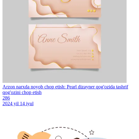
Arzon narxda noyob chop etish: Pearl dizayner qog'ozida tashrif
qog'ozini chop etish
286
2024 yil 14 iyul