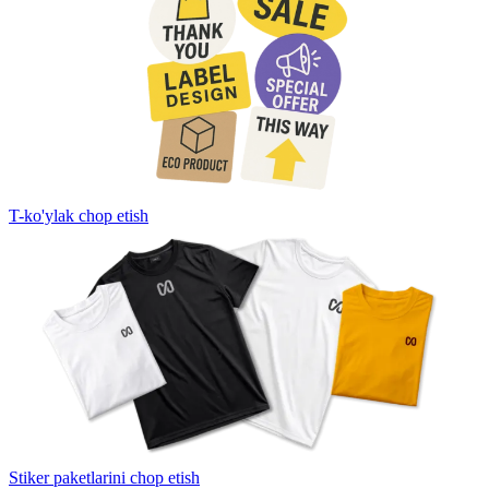
T-ko'ylak chop etish
Stiker paketlarini chop etish