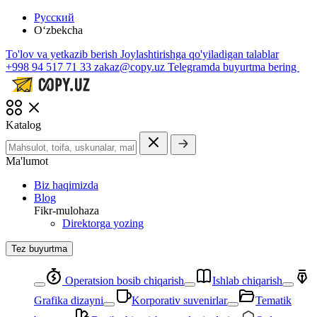
Русский
O‘zbekcha
To'lov va yetkazib berish
Joylashtirishga qo'yiladigan talablar
+998 94 517 71 33
zakaz@copy.uz
Telegramda buyurtma bering
Katalog
Ma'lumot
Biz haqimizda
Blog
Fikr-mulohaza
Direktorga yozing
Tez buyurtma
Operatsion bosib chiqarish
Ishlab chiqarish
Grafika dizayni
Korporativ suvenirlar
Tematik