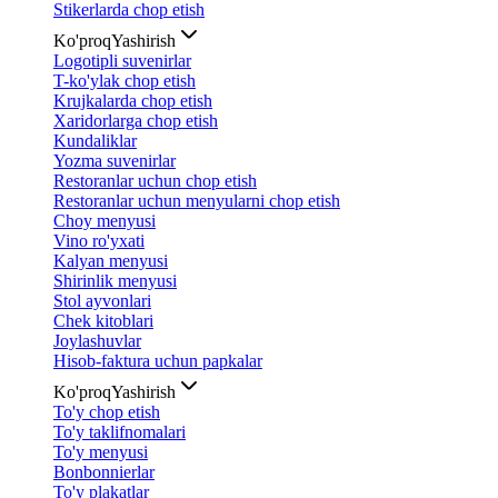
Stikerlarda chop etish
Ko'proq
Yashirish
Logotipli suvenirlar
T-ko'ylak chop etish
Krujkalarda chop etish
Xaridorlarga chop etish
Kundaliklar
Yozma suvenirlar
Restoranlar uchun chop etish
Restoranlar uchun menyularni chop etish
Choy menyusi
Vino ro'yxati
Kalyan menyusi
Shirinlik menyusi
Stol ayvonlari
Chek kitoblari
Joylashuvlar
Hisob-faktura uchun papkalar
Ko'proq
Yashirish
To'y chop etish
To'y taklifnomalari
To'y menyusi
Bonbonnierlar
To'y plakatlar