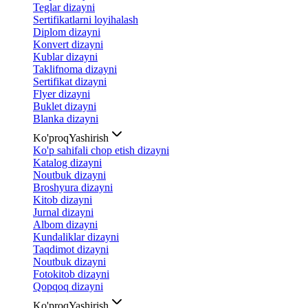
Teglar dizayni
Sertifikatlarni loyihalash
Diplom dizayni
Konvert dizayni
Kublar dizayni
Taklifnoma dizayni
Sertifikat dizayni
Flyer dizayni
Buklet dizayni
Blanka dizayni
Ko'proq
Yashirish
Ko'p sahifali chop etish dizayni
Katalog dizayni
Noutbuk dizayni
Broshyura dizayni
Kitob dizayni
Jurnal dizayni
Albom dizayni
Kundaliklar dizayni
Taqdimot dizayni
Noutbuk dizayni
Fotokitob dizayni
Qopqoq dizayni
Ko'proq
Yashirish