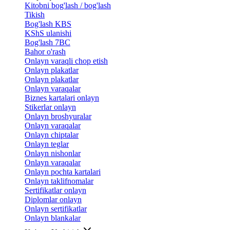
Kitobni bog'lash / bog'lash
Tikish
Bog'lash KBS
KShS ulanishi
Bog'lash 7BC
Bahor o'rash
Onlayn varaqli chop etish
Onlayn plakatlar
Onlayn plakatlar
Onlayn varaqalar
Biznes kartalari onlayn
Stikerlar onlayn
Onlayn broshyuralar
Onlayn varaqalar
Onlayn chiptalar
Onlayn teglar
Onlayn nishonlar
Onlayn varaqalar
Onlayn pochta kartalari
Onlayn taklifnomalar
Sertifikatlar onlayn
Diplomlar onlayn
Onlayn sertifikatlar
Onlayn blankalar