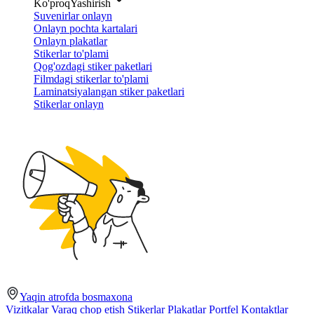
Ko'proq
Yashirish
Suvenirlar onlayn
Onlayn pochta kartalari
Onlayn plakatlar
Stikerlar to'plami
Qog'ozdagi stiker paketlari
Filmdagi stikerlar to'plami
Laminatsiyalangan stiker paketlari
Stikerlar onlayn
Yaqin atrofda bosmaxona
Vizitkalar
Varaq chop etish
Stikerlar
Plakatlar
Portfel
Kontaktlar