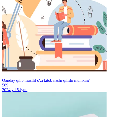
Qanday qilib muallif o'zi kitob nashr qilishi mumkin?
589
2024 yil 5-iyun