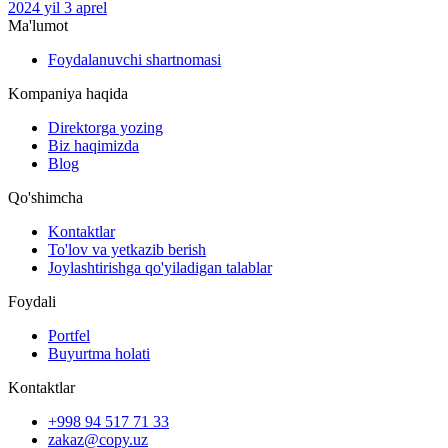
2024 yil 3 aprel
Ma'lumot
Foydalanuvchi shartnomasi
Kompaniya haqida
Direktorga yozing
Biz haqimizda
Blog
Qo'shimcha
Kontaktlar
To'lov va yetkazib berish
Joylashtirishga qo'yiladigan talablar
Foydali
Portfel
Buyurtma holati
Kontaktlar
+998 94 517 71 33
zakaz@copy.uz