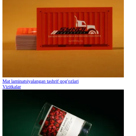
Mat laminatsiyalangan tashrif qog'ozlari
Vizitkalar