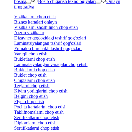
bosma
Bosib chiqarish texnologiyalari
Onlayn
tipografiya
Vizitkalarni chop etish
Biznes kartalari onlayn
Vizitkalarni shoshilinch chop etish
Arzon vizitkalar
Dizayner qog'ozidagi tashrif qog'ozlari
Laminatsiyalangan tashrif qog'ozlari
Yumaloq burchakli tashrif qog'ozlari
Varaqli chop etish
Bukletlarni chop etish
Laminatsiyalangan varaqalar chop etish
Bukletlarni chop etish
Buklet chop etish
Chiptalarni chop etish
Teglarni chop etish
Kiyim yorliqlarini chop etish
Belgini chop etish
Flyer chop etish
Pochta kartalarini chop etish
Taklifnomalarni chop etish
Sertifikatlarni chop etish
Diplomlarni chop etish
Sertifikatlarni chop etish