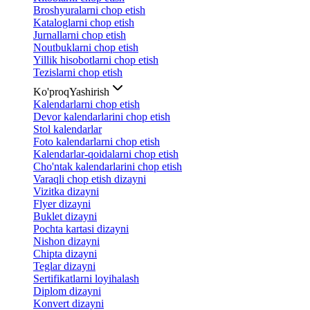
Broshyuralarni chop etish
Kataloglarni chop etish
Jurnallarni chop etish
Noutbuklarni chop etish
Yillik hisobotlarni chop etish
Tezislarni chop etish
Ko'proq
Yashirish
Kalendarlarni chop etish
Devor kalendarlarini chop etish
Stol kalendarlar
Foto kalendarlarni chop etish
Kalendarlar-qoidalarni chop etish
Cho'ntak kalendarlarini chop etish
Varaqli chop etish dizayni
Vizitka dizayni
Flyer dizayni
Buklet dizayni
Pochta kartasi dizayni
Nishon dizayni
Chipta dizayni
Teglar dizayni
Sertifikatlarni loyihalash
Diplom dizayni
Konvert dizayni