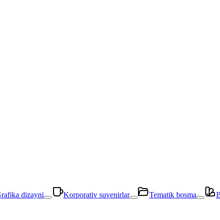
rafika dizayni
Korporativ suvenirlar
Tematik bosma
B