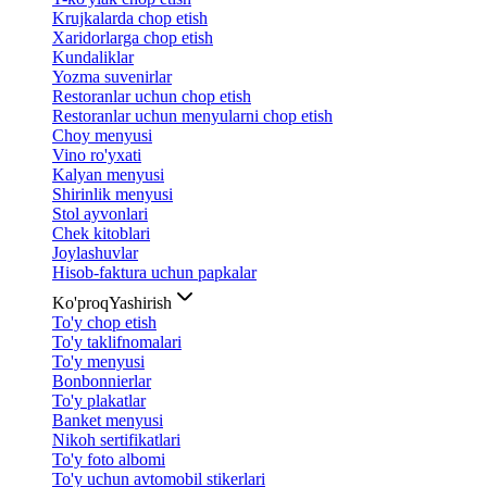
Krujkalarda chop etish
Xaridorlarga chop etish
Kundaliklar
Yozma suvenirlar
Restoranlar uchun chop etish
Restoranlar uchun menyularni chop etish
Choy menyusi
Vino ro'yxati
Kalyan menyusi
Shirinlik menyusi
Stol ayvonlari
Chek kitoblari
Joylashuvlar
Hisob-faktura uchun papkalar
Ko'proq
Yashirish
To'y chop etish
To'y taklifnomalari
To'y menyusi
Bonbonnierlar
To'y plakatlar
Banket menyusi
Nikoh sertifikatlari
To'y foto albomi
To'y uchun avtomobil stikerlari