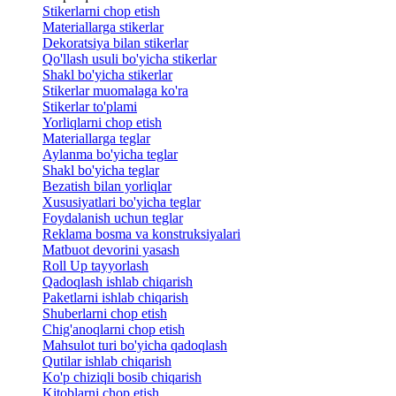
Stikerlarni chop etish
Materiallarga stikerlar
Dekoratsiya bilan stikerlar
Qo'llash usuli bo'yicha stikerlar
Shakl bo'yicha stikerlar
Stikerlar muomalaga ko'ra
Stikerlar to'plami
Yorliqlarni chop etish
Materiallarga teglar
Aylanma bo'yicha teglar
Shakl bo'yicha teglar
Bezatish bilan yorliqlar
Xususiyatlari bo'yicha teglar
Foydalanish uchun teglar
Reklama bosma va konstruksiyalari
Matbuot devorini yasash
Roll Up tayyorlash
Qadoqlash ishlab chiqarish
Paketlarni ishlab chiqarish
Shuberlarni chop etish
Chig'anoqlarni chop etish
Mahsulot turi bo'yicha qadoqlash
Qutilar ishlab chiqarish
Ko'p chiziqli bosib chiqarish
Kitoblarni chop etish