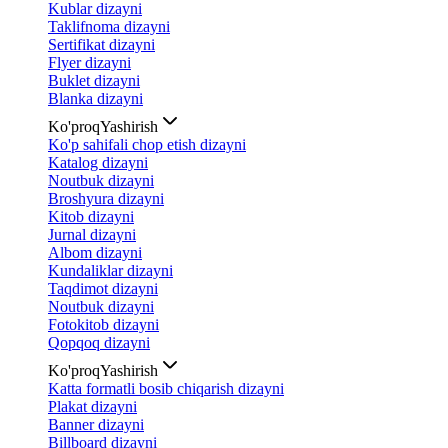
Kublar dizayni
Taklifnoma dizayni
Sertifikat dizayni
Flyer dizayni
Buklet dizayni
Blanka dizayni
Ko'proq
Yashirish
Ko'p sahifali chop etish dizayni
Katalog dizayni
Noutbuk dizayni
Broshyura dizayni
Kitob dizayni
Jurnal dizayni
Albom dizayni
Kundaliklar dizayni
Taqdimot dizayni
Noutbuk dizayni
Fotokitob dizayni
Qopqoq dizayni
Ko'proq
Yashirish
Katta formatli bosib chiqarish dizayni
Plakat dizayni
Banner dizayni
Billboard dizayni