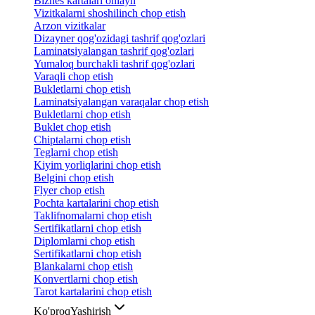
Biznes kartalari onlayn
Vizitkalarni shoshilinch chop etish
Arzon vizitkalar
Dizayner qog'ozidagi tashrif qog'ozlari
Laminatsiyalangan tashrif qog'ozlari
Yumaloq burchakli tashrif qog'ozlari
Varaqli chop etish
Bukletlarni chop etish
Laminatsiyalangan varaqalar chop etish
Bukletlarni chop etish
Buklet chop etish
Chiptalarni chop etish
Teglarni chop etish
Kiyim yorliqlarini chop etish
Belgini chop etish
Flyer chop etish
Pochta kartalarini chop etish
Taklifnomalarni chop etish
Sertifikatlarni chop etish
Diplomlarni chop etish
Sertifikatlarni chop etish
Blankalarni chop etish
Konvertlarni chop etish
Tarot kartalarini chop etish
Ko'proq
Yashirish