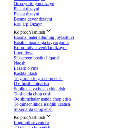
Orqa yoritilgan dizayn
Plakat dizayni
Plakat dizayni
Bosma devor dizayni
Roll Up Dizayn
Ko'proq
Yashirish
Bosma materiallarning joylashuvi
Bosib chiqarishga tayyorgarlik
Korporativ suvenirlar dizayni
Logo ilova
Silkscreen bosib chiqarish
Naqsh
Lazerli o'yma
Kashta tikish
To'g'ridan-to'g'ri chop etish
UV bosib chiqarish
Sublimatsiya bosib chiqarish
To'shakda chop etish
Qo'shimchalar ustida chop etish
To'qimachilikda issiqlik uzatish
Stikerlarda chop etish
Ko'proq
Yashirish
Logotipli suvenirlar
T-ko'ylak chop etish