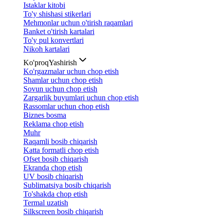
Istaklar kitobi
To'y shishasi stikerlari
Mehmonlar uchun o'tirish raqamlari
Banket o'tirish kartalari
To'y pul konvertlari
Nikoh kartalari
Ko'proq
Yashirish
Ko'rgazmalar uchun chop etish
Shamlar uchun chop etish
Sovun uchun chop etish
Zargarlik buyumlari uchun chop etish
Rassomlar uchun chop etish
Biznes bosma
Reklama chop etish
Muhr
Raqamli bosib chiqarish
Katta formatli chop etish
Ofset bosib chiqarish
Ekranda chop etish
UV bosib chiqarish
Sublimatsiya bosib chiqarish
To'shakda chop etish
Termal uzatish
Silkscreen bosib chiqarish