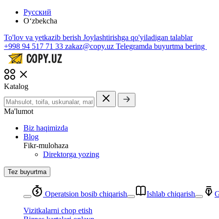
Русский
O‘zbekcha
To'lov va yetkazib berish
Joylashtirishga qo'yiladigan talablar
+998 94 517 71 33
zakaz@copy.uz
Telegramda buyurtma bering
Katalog
Ma'lumot
Biz haqimizda
Blog
Fikr-mulohaza
Direktorga yozing
Tez buyurtma
Operatsion bosib chiqarish
Ishlab chiqarish
G
Vizitkalarni chop etish