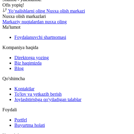
Ofis yopiq!
Yoʻnalishlarni oling
Nusxa olish markazi
Nusxa olish markazlari
Markaziy nuqtalardan nusxa oling
Ma'lumot
Foydalanuvchi shartnomasi
Kompaniya haqida
Direktorga yozing
Biz haqimizda
Blog
Qo'shimcha
Kontaktlar
To'lov va yetkazib berish
Joylashtirishga qo'yiladigan talablar
Foydali
Portfel
Buyurtma holati