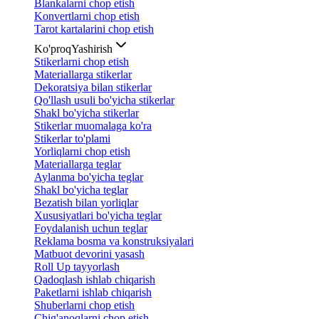
Blankalarni chop etish
Konvertlarni chop etish
Tarot kartalarini chop etish
Ko'proq
Yashirish
Stikerlarni chop etish
Materiallarga stikerlar
Dekoratsiya bilan stikerlar
Qo'llash usuli bo'yicha stikerlar
Shakl bo'yicha stikerlar
Stikerlar muomalaga ko'ra
Stikerlar to'plami
Yorliqlarni chop etish
Materiallarga teglar
Aylanma bo'yicha teglar
Shakl bo'yicha teglar
Bezatish bilan yorliqlar
Xususiyatlari bo'yicha teglar
Foydalanish uchun teglar
Reklama bosma va konstruksiyalari
Matbuot devorini yasash
Roll Up tayyorlash
Qadoqlash ishlab chiqarish
Paketlarni ishlab chiqarish
Shuberlarni chop etish
Chig'anoqlarni chop etish