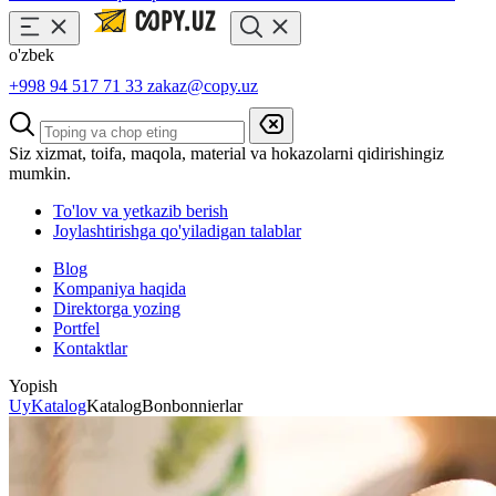
o'zbek
+998 94 517 71 33
zakaz@copy.uz
Siz xizmat, toifa, maqola, material va hokazolarni qidirishingiz
mumkin.
To'lov va yetkazib berish
Joylashtirishga qo'yiladigan talablar
Blog
Kompaniya haqida
Direktorga yozing
Portfel
Kontaktlar
Yopish
Uy
Katalog
Katalog
Bonbonnierlar