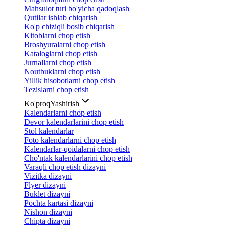
Mahsulot turi bo'yicha qadoqlash
Qutilar ishlab chiqarish
Ko'p chiziqli bosib chiqarish
Kitoblarni chop etish
Broshyuralarni chop etish
Kataloglarni chop etish
Jurnallarni chop etish
Noutbuklarni chop etish
Yillik hisobotlarni chop etish
Tezislarni chop etish
Ko'proq
Yashirish
Kalendarlarni chop etish
Devor kalendarlarini chop etish
Stol kalendarlar
Foto kalendarlarni chop etish
Kalendarlar-qoidalarni chop etish
Cho'ntak kalendarlarini chop etish
Varaqli chop etish dizayni
Vizitka dizayni
Flyer dizayni
Buklet dizayni
Pochta kartasi dizayni
Nishon dizayni
Chipta dizayni