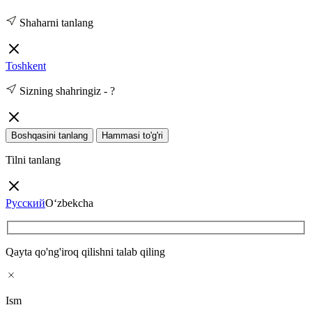
Shaharni tanlang
Toshkent
Sizning shahringiz -
?
Boshqasini tanlang
Hammasi to'g'ri
Tilni tanlang
Русский
O‘zbekcha
Qayta qo'ng'iroq qilishni talab qiling
Ism