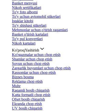
Banket menyusi
Nikoh sertifikatlari
To'y foto albomi
To'y uchun avtomobil stikerlari
Istaklar kitobi
To'y shishasi stikerlari
Mehmonlar uchun o'tirish raqamlari
Banket o'tirish kartalari
To'y pul konvertlari
Nikoh kartalari
Ko'proq
Yashirish
Ko'rgazmalar uchun chop etish
Shamlar uchun chop etish
Sovun uchun chop etish
Zargarlik buyumlari uchun chop etish
Rassomlar uchun chop etish
Biznes bosma
Reklama chop etish
Muhr
Raqamli bosib chiqarish
Katta formatli chop etish
Ofset bosib chiqarish
Ekranda chop etish
UV bosib chiqarish