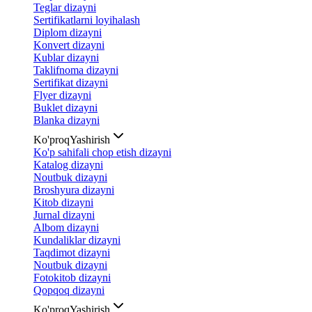
Teglar dizayni
Sertifikatlarni loyihalash
Diplom dizayni
Konvert dizayni
Kublar dizayni
Taklifnoma dizayni
Sertifikat dizayni
Flyer dizayni
Buklet dizayni
Blanka dizayni
Ko'proq
Yashirish
Ko'p sahifali chop etish dizayni
Katalog dizayni
Noutbuk dizayni
Broshyura dizayni
Kitob dizayni
Jurnal dizayni
Albom dizayni
Kundaliklar dizayni
Taqdimot dizayni
Noutbuk dizayni
Fotokitob dizayni
Qopqoq dizayni
Ko'proq
Yashirish