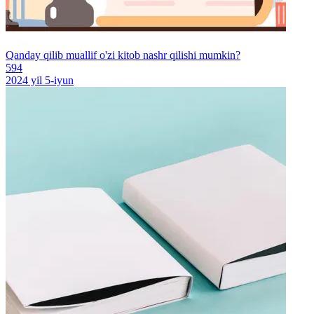
Qanday qilib muallif o'zi kitob nashr qilishi mumkin?
594
2024 yil 5-iyun