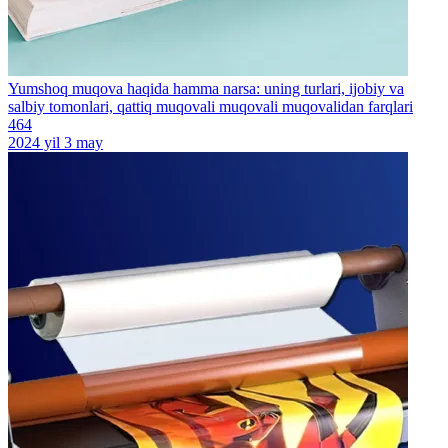
Yumshoq muqova haqida hamma narsa: uning turlari, ijobiy va
salbiy tomonlari, qattiq muqovali muqovali muqovalidan farqlari
464
2024 yil 3 may