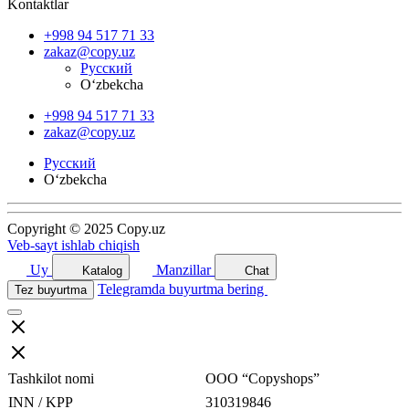
Kontaktlar
+998 94 517 71 33
zakaz@copy.uz
Русский
O‘zbekcha
+998 94 517 71 33
zakaz@copy.uz
Русский
O‘zbekcha
Copyright © 2025 Copy.uz
Veb-sayt ishlab chiqish
Uy
Manzillar
Katalog
Chat
Telegramda buyurtma bering
Tez buyurtma
Tashkilot nomi
ООО “Copyshops”
INN / KPP
310319846