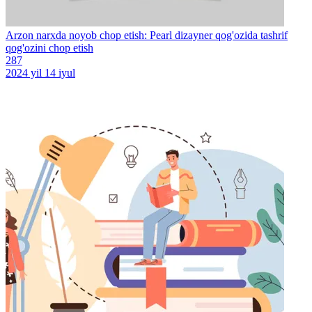
Arzon narxda noyob chop etish: Pearl dizayner qog'ozida tashrif
qog'ozini chop etish
287
2024 yil 14 iyul