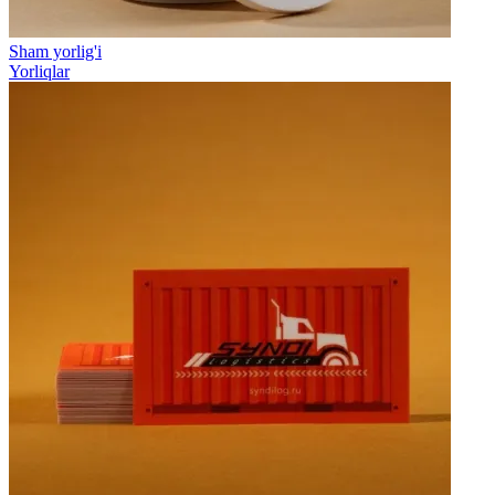
Sham yorlig'i
Yorliqlar