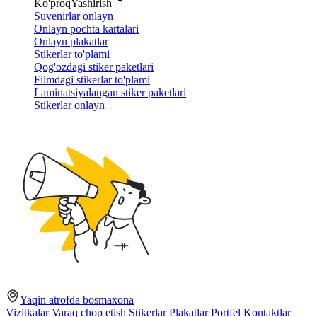
Ko'proq
Yashirish
Suvenirlar onlayn
Onlayn pochta kartalari
Onlayn plakatlar
Stikerlar to'plami
Qog'ozdagi stiker paketlari
Filmdagi stikerlar to'plami
Laminatsiyalangan stiker paketlari
Stikerlar onlayn
Yaqin atrofda bosmaxona
Vizitkalar
Varaq chop etish
Stikerlar
Plakatlar
Portfel
Kontaktlar