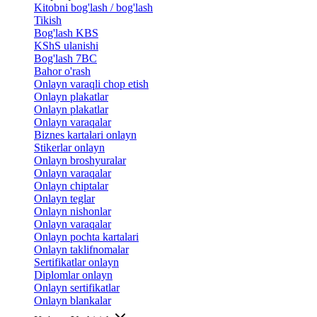
Kitobni bog'lash / bog'lash
Tikish
Bog'lash KBS
KShS ulanishi
Bog'lash 7BC
Bahor o'rash
Onlayn varaqli chop etish
Onlayn plakatlar
Onlayn plakatlar
Onlayn varaqalar
Biznes kartalari onlayn
Stikerlar onlayn
Onlayn broshyuralar
Onlayn varaqalar
Onlayn chiptalar
Onlayn teglar
Onlayn nishonlar
Onlayn varaqalar
Onlayn pochta kartalari
Onlayn taklifnomalar
Sertifikatlar onlayn
Diplomlar onlayn
Onlayn sertifikatlar
Onlayn blankalar