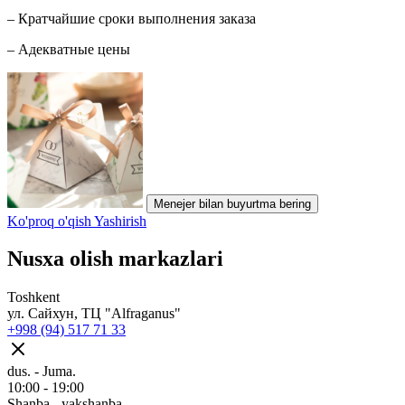
– Кратчайшие сроки выполнения заказа
– Адекватные цены
Menejer bilan buyurtma bering
Ko'proq o'qish
Yashirish
Nusxa olish markazlari
Toshkent
ул. Сайхун, ТЦ "Alfraganus"
+998 (94) 517 71 33
dus. - Juma.
10:00 - 19:00
Shanba - yakshanba.