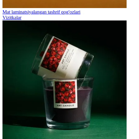
Mat laminatsiyalangan tashrif qog'ozlari
Vizitkalar