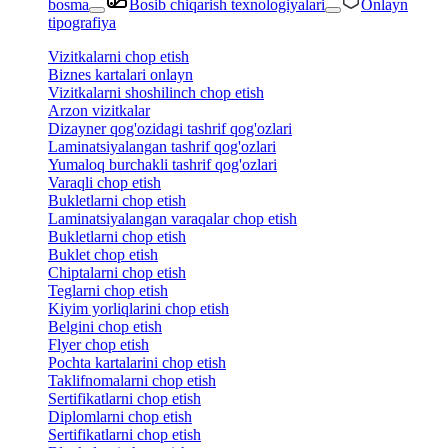
bosma
Bosib chiqarish texnologiyalari
Onlayn
tipografiya
Vizitkalarni chop etish
Biznes kartalari onlayn
Vizitkalarni shoshilinch chop etish
Arzon vizitkalar
Dizayner qog'ozidagi tashrif qog'ozlari
Laminatsiyalangan tashrif qog'ozlari
Yumaloq burchakli tashrif qog'ozlari
Varaqli chop etish
Bukletlarni chop etish
Laminatsiyalangan varaqalar chop etish
Bukletlarni chop etish
Buklet chop etish
Chiptalarni chop etish
Teglarni chop etish
Kiyim yorliqlarini chop etish
Belgini chop etish
Flyer chop etish
Pochta kartalarini chop etish
Taklifnomalarni chop etish
Sertifikatlarni chop etish
Diplomlarni chop etish
Sertifikatlarni chop etish