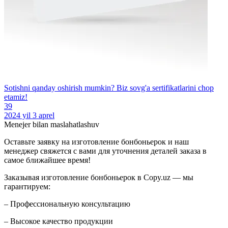
Sotishni qanday oshirish mumkin? Biz sovg'a sertifikatlarini chop
etamiz!
39
2024 yil 3 aprel
Menejer bilan maslahatlashuv
Оставьте заявку на изготовление бонбоньерок и наш
менеджер свяжется с вами для уточнения деталей заказа в
самое ближайшее время!
Заказывая изготовление бонбоньерок в Copy.uz — мы
гарантируем:
– Профессиональную консультацию
– Высокое качество продукции