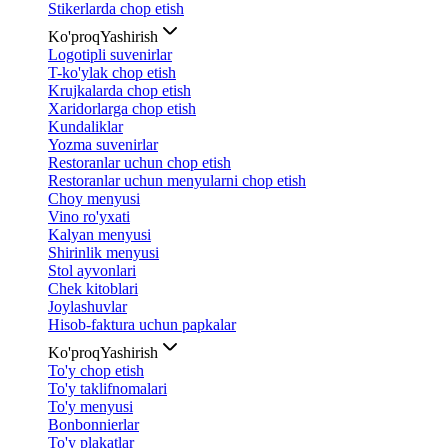
Stikerlarda chop etish
Ko'proq
Yashirish
Logotipli suvenirlar
T-ko'ylak chop etish
Krujkalarda chop etish
Xaridorlarga chop etish
Kundaliklar
Yozma suvenirlar
Restoranlar uchun chop etish
Restoranlar uchun menyularni chop etish
Choy menyusi
Vino ro'yxati
Kalyan menyusi
Shirinlik menyusi
Stol ayvonlari
Chek kitoblari
Joylashuvlar
Hisob-faktura uchun papkalar
Ko'proq
Yashirish
To'y chop etish
To'y taklifnomalari
To'y menyusi
Bonbonnierlar
To'y plakatlar