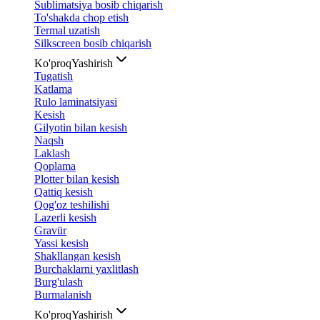
Sublimatsiya bosib chiqarish
To'shakda chop etish
Termal uzatish
Silkscreen bosib chiqarish
Ko'proq
Yashirish
Tugatish
Katlama
Rulo laminatsiyasi
Kesish
Gilyotin bilan kesish
Naqsh
Laklash
Qoplama
Plotter bilan kesish
Qattiq kesish
Qog'oz teshilishi
Lazerli kesish
Gravür
Yassi kesish
Shakllangan kesish
Burchaklarni yaxlitlash
Burg'ulash
Burmalanish
Ko'proq
Yashirish