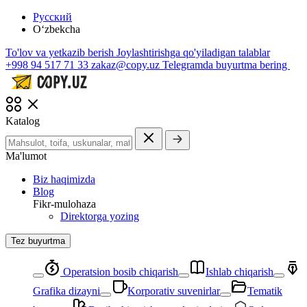
Русский
O‘zbekcha
To'lov va yetkazib berish
Joylashtirishga qo'yiladigan talablar
+998 94 517 71 33
zakaz@copy.uz
Telegramda buyurtma bering
Katalog
Ma'lumot
Biz haqimizda
Blog
Fikr-mulohaza
Direktorga yozing
Tez buyurtma
Operatsion bosib chiqarish
Ishlab chiqarish
Grafika dizayni
Korporativ suvenirlar
Tematik