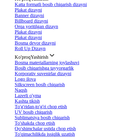
Katta formatli bosib chiqarish dizayni
Plakat dizayni
Banner dizayni
Billboard dizayni
Orqa yoritilgan dizayn
Plakat dizayni
Plakat dizayni
Bosma devor dizayni
Roll Up Dizayn
Ko'proq
Yashirish
Bosma materiallarning joylashuvi
Bosib chiqarishga tayyorgarlik
Korporativ suvenirlar dizayni
Logo ilova
Silkscreen bosib chiqarish
Naqsh
Lazerli o'yma
Kashta tikish
To'g'ridan-to'g'ri chop etish
UV bosib chiqarish
Sublimatsiya bosib chiqarish
To'shakda chop etish
Qo'shimchalar ustida chop etish
To'qimachilikda issiqlik uzatish