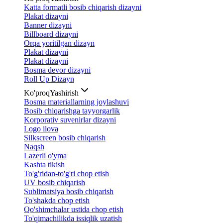
Katta formatli bosib chiqarish dizayni
Plakat dizayni
Banner dizayni
Billboard dizayni
Orqa yoritilgan dizayn
Plakat dizayni
Plakat dizayni
Bosma devor dizayni
Roll Up Dizayn
Ko'proq
Yashirish
Bosma materiallarning joylashuvi
Bosib chiqarishga tayyorgarlik
Korporativ suvenirlar dizayni
Logo ilova
Silkscreen bosib chiqarish
Naqsh
Lazerli o'yma
Kashta tikish
To'g'ridan-to'g'ri chop etish
UV bosib chiqarish
Sublimatsiya bosib chiqarish
To'shakda chop etish
Qo'shimchalar ustida chop etish
To'qimachilikda issiqlik uzatish