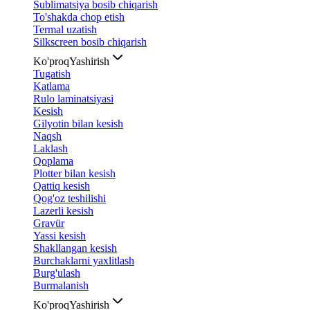
Sublimatsiya bosib chiqarish
To'shakda chop etish
Termal uzatish
Silkscreen bosib chiqarish
Ko'proq
Yashirish
Tugatish
Katlama
Rulo laminatsiyasi
Kesish
Gilyotin bilan kesish
Naqsh
Laklash
Qoplama
Plotter bilan kesish
Qattiq kesish
Qog'oz teshilishi
Lazerli kesish
Gravür
Yassi kesish
Shakllangan kesish
Burchaklarni yaxlitlash
Burg'ulash
Burmalanish
Ko'proq
Yashirish