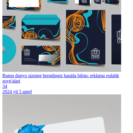
Butun dunyo sizning brendingiz haqida bilsin: reklama esdalik
sovg'alari
34
2024 yil 5 aprel