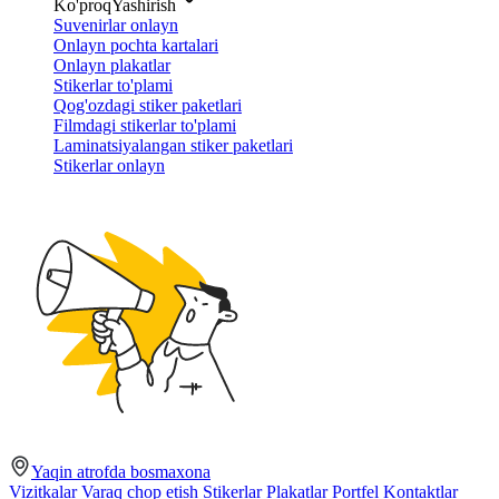
Ko'proq
Yashirish
Suvenirlar onlayn
Onlayn pochta kartalari
Onlayn plakatlar
Stikerlar to'plami
Qog'ozdagi stiker paketlari
Filmdagi stikerlar to'plami
Laminatsiyalangan stiker paketlari
Stikerlar onlayn
Yaqin atrofda bosmaxona
Vizitkalar
Varaq chop etish
Stikerlar
Plakatlar
Portfel
Kontaktlar