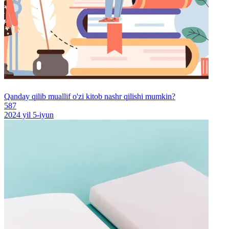
Qanday qilib muallif o'zi kitob nashr qilishi mumkin?
587
2024 yil 5-iyun