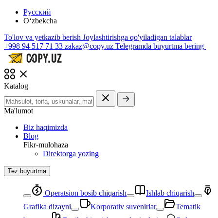
Русский
O‘zbekcha
To'lov va yetkazib berish
Joylashtirishga qo'yiladigan talablar
+998 94 517 71 33
zakaz@copy.uz
Telegramda buyurtma bering
Katalog
Ma'lumot
Biz haqimizda
Blog
Fikr-mulohaza
Direktorga yozing
Tez buyurtma
Operatsion bosib chiqarish
Ishlab chiqarish
Grafika dizayni
Korporativ suvenirlar
Tematik