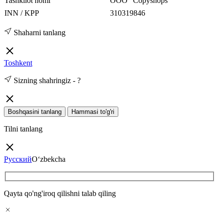
Tashkilot nomi
ООО “Copyshops”
INN / KPP
310319846
Shaharni tanlang
Toshkent
Sizning shahringiz -
?
Boshqasini tanlang
Hammasi to'g'ri
Tilni tanlang
Русский
O‘zbekcha
Qayta qo'ng'iroq qilishni talab qiling