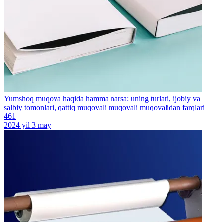
Yumshoq muqova haqida hamma narsa: uning turlari, ijobiy va
salbiy tomonlari, qattiq muqovali muqovali muqovalidan farqlari
461
2024 yil 3 may