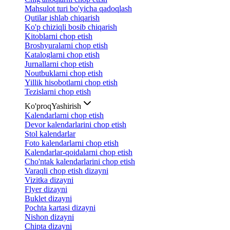
Mahsulot turi bo'yicha qadoqlash
Qutilar ishlab chiqarish
Ko'p chiziqli bosib chiqarish
Kitoblarni chop etish
Broshyuralarni chop etish
Kataloglarni chop etish
Jurnallarni chop etish
Noutbuklarni chop etish
Yillik hisobotlarni chop etish
Tezislarni chop etish
Ko'proq
Yashirish
Kalendarlarni chop etish
Devor kalendarlarini chop etish
Stol kalendarlar
Foto kalendarlarni chop etish
Kalendarlar-qoidalarni chop etish
Cho'ntak kalendarlarini chop etish
Varaqli chop etish dizayni
Vizitka dizayni
Flyer dizayni
Buklet dizayni
Pochta kartasi dizayni
Nishon dizayni
Chipta dizayni