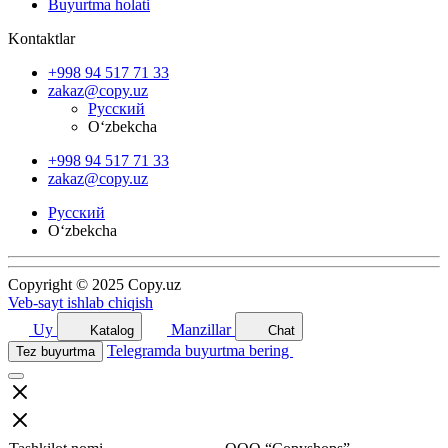
Buyurtma holati
Kontaktlar
+998 94 517 71 33
zakaz@copy.uz
Русский
O‘zbekcha
+998 94 517 71 33
zakaz@copy.uz
Русский
O‘zbekcha
Copyright © 2025 Copy.uz
Veb-sayt ishlab chiqish
Uy
Manzillar
Katalog
Chat
Telegramda buyurtma bering
Tez buyurtma