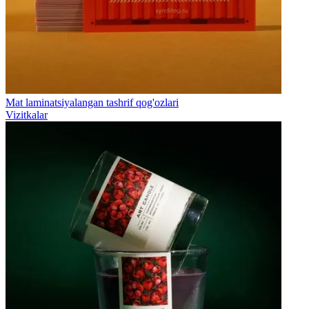
Mat laminatsiyalangan tashrif qog'ozlari
Vizitkalar