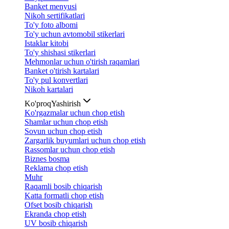
Banket menyusi
Nikoh sertifikatlari
To'y foto albomi
To'y uchun avtomobil stikerlari
Istaklar kitobi
To'y shishasi stikerlari
Mehmonlar uchun o'tirish raqamlari
Banket o'tirish kartalari
To'y pul konvertlari
Nikoh kartalari
Ko'proq
Yashirish
Ko'rgazmalar uchun chop etish
Shamlar uchun chop etish
Sovun uchun chop etish
Zargarlik buyumlari uchun chop etish
Rassomlar uchun chop etish
Biznes bosma
Reklama chop etish
Muhr
Raqamli bosib chiqarish
Katta formatli chop etish
Ofset bosib chiqarish
Ekranda chop etish
UV bosib chiqarish