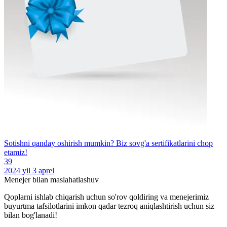
Sotishni qanday oshirish mumkin? Biz sovg'a sertifikatlarini chop
etamiz!
39
2024 yil 3 aprel
Menejer bilan maslahatlashuv
Qoplarni ishlab chiqarish uchun so'rov qoldiring va menejerimiz
buyurtma tafsilotlarini imkon qadar tezroq aniqlashtirish uchun siz
bilan bog'lanadi!