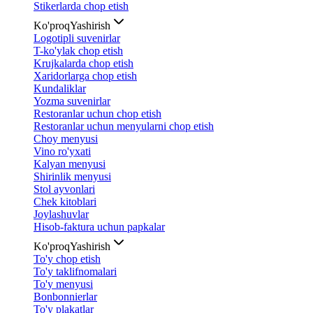
Stikerlarda chop etish
Ko'proq
Yashirish
Logotipli suvenirlar
T-ko'ylak chop etish
Krujkalarda chop etish
Xaridorlarga chop etish
Kundaliklar
Yozma suvenirlar
Restoranlar uchun chop etish
Restoranlar uchun menyularni chop etish
Choy menyusi
Vino ro'yxati
Kalyan menyusi
Shirinlik menyusi
Stol ayvonlari
Chek kitoblari
Joylashuvlar
Hisob-faktura uchun papkalar
Ko'proq
Yashirish
To'y chop etish
To'y taklifnomalari
To'y menyusi
Bonbonnierlar
To'y plakatlar