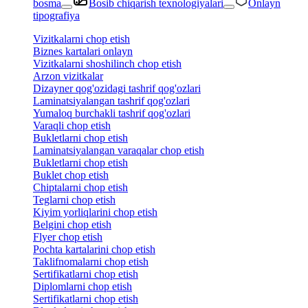
bosma
Bosib chiqarish texnologiyalari
Onlayn
tipografiya
Vizitkalarni chop etish
Biznes kartalari onlayn
Vizitkalarni shoshilinch chop etish
Arzon vizitkalar
Dizayner qog'ozidagi tashrif qog'ozlari
Laminatsiyalangan tashrif qog'ozlari
Yumaloq burchakli tashrif qog'ozlari
Varaqli chop etish
Bukletlarni chop etish
Laminatsiyalangan varaqalar chop etish
Bukletlarni chop etish
Buklet chop etish
Chiptalarni chop etish
Teglarni chop etish
Kiyim yorliqlarini chop etish
Belgini chop etish
Flyer chop etish
Pochta kartalarini chop etish
Taklifnomalarni chop etish
Sertifikatlarni chop etish
Diplomlarni chop etish
Sertifikatlarni chop etish