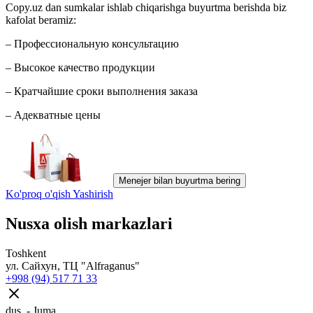
Copy.uz dan sumkalar ishlab chiqarishga buyurtma berishda biz
kafolat beramiz:
– Профессиональную консультацию
– Высокое качество продукции
– Кратчайшие сроки выполнения заказа
– Адекватные цены
Menejer bilan buyurtma bering
Ko'proq o'qish
Yashirish
Nusxa olish markazlari
Toshkent
ул. Сайхун, ТЦ "Alfraganus"
+998 (94) 517 71 33
dus. - Juma.