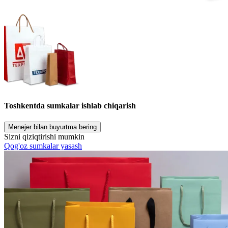
Toshkentda sumkalar ishlab chiqarish
Menejer bilan buyurtma bering
Sizni qiziqtirishi mumkin
Qog'oz sumkalar yasash