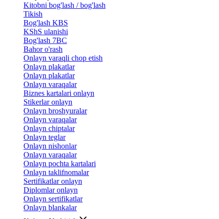
Kitobni bog'lash / bog'lash
Tikish
Bog'lash KBS
KShS ulanishi
Bog'lash 7BC
Bahor o'rash
Onlayn varaqli chop etish
Onlayn plakatlar
Onlayn plakatlar
Onlayn varaqalar
Biznes kartalari onlayn
Stikerlar onlayn
Onlayn broshyuralar
Onlayn varaqalar
Onlayn chiptalar
Onlayn teglar
Onlayn nishonlar
Onlayn varaqalar
Onlayn pochta kartalari
Onlayn taklifnomalar
Sertifikatlar onlayn
Diplomlar onlayn
Onlayn sertifikatlar
Onlayn blankalar