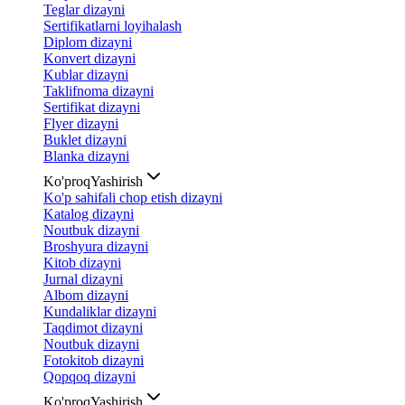
Teglar dizayni
Sertifikatlarni loyihalash
Diplom dizayni
Konvert dizayni
Kublar dizayni
Taklifnoma dizayni
Sertifikat dizayni
Flyer dizayni
Buklet dizayni
Blanka dizayni
Ko'proq
Yashirish
Ko'p sahifali chop etish dizayni
Katalog dizayni
Noutbuk dizayni
Broshyura dizayni
Kitob dizayni
Jurnal dizayni
Albom dizayni
Kundaliklar dizayni
Taqdimot dizayni
Noutbuk dizayni
Fotokitob dizayni
Qopqoq dizayni
Ko'proq
Yashirish