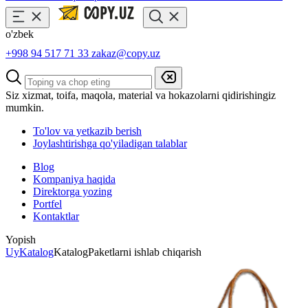
o'zbek
+998 94 517 71 33
zakaz@copy.uz
Siz xizmat, toifa, maqola, material va hokazolarni qidirishingiz
mumkin.
To'lov va yetkazib berish
Joylashtirishga qo'yiladigan talablar
Blog
Kompaniya haqida
Direktorga yozing
Portfel
Kontaktlar
Yopish
Uy
Katalog
Katalog
Paketlarni ishlab chiqarish