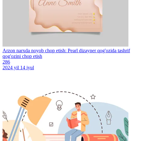
Arzon narxda noyob chop etish: Pearl dizayner qog'ozida tashrif
qog'ozini chop etish
286
2024 yil 14 iyul