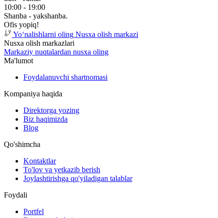
10:00 - 19:00
Shanba - yakshanba.
Ofis yopiq!
Yoʻnalishlarni oling
Nusxa olish markazi
Nusxa olish markazlari
Markaziy nuqtalardan nusxa oling
Ma'lumot
Foydalanuvchi shartnomasi
Kompaniya haqida
Direktorga yozing
Biz haqimizda
Blog
Qo'shimcha
Kontaktlar
To'lov va yetkazib berish
Joylashtirishga qo'yiladigan talablar
Foydali
Portfel