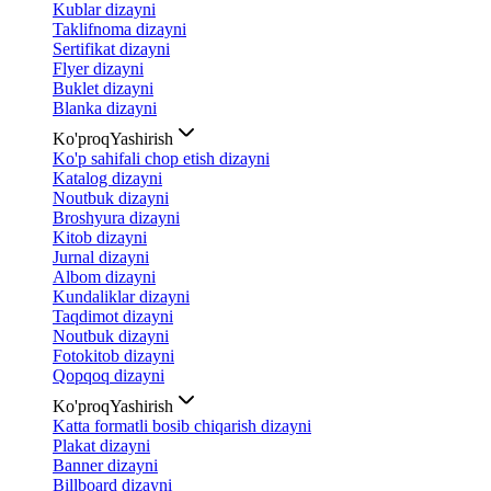
Kublar dizayni
Taklifnoma dizayni
Sertifikat dizayni
Flyer dizayni
Buklet dizayni
Blanka dizayni
Ko'proq
Yashirish
Ko'p sahifali chop etish dizayni
Katalog dizayni
Noutbuk dizayni
Broshyura dizayni
Kitob dizayni
Jurnal dizayni
Albom dizayni
Kundaliklar dizayni
Taqdimot dizayni
Noutbuk dizayni
Fotokitob dizayni
Qopqoq dizayni
Ko'proq
Yashirish
Katta formatli bosib chiqarish dizayni
Plakat dizayni
Banner dizayni
Billboard dizayni