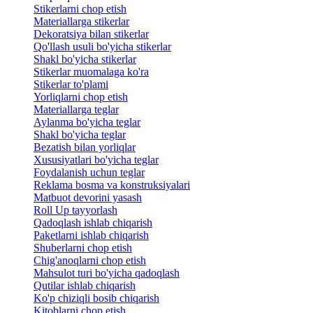
Stikerlarni chop etish
Materiallarga stikerlar
Dekoratsiya bilan stikerlar
Qo'llash usuli bo'yicha stikerlar
Shakl bo'yicha stikerlar
Stikerlar muomalaga ko'ra
Stikerlar to'plami
Yorliqlarni chop etish
Materiallarga teglar
Aylanma bo'yicha teglar
Shakl bo'yicha teglar
Bezatish bilan yorliqlar
Xususiyatlari bo'yicha teglar
Foydalanish uchun teglar
Reklama bosma va konstruksiyalari
Matbuot devorini yasash
Roll Up tayyorlash
Qadoqlash ishlab chiqarish
Paketlarni ishlab chiqarish
Shuberlarni chop etish
Chig'anoqlarni chop etish
Mahsulot turi bo'yicha qadoqlash
Qutilar ishlab chiqarish
Ko'p chiziqli bosib chiqarish
Kitoblarni chop etish