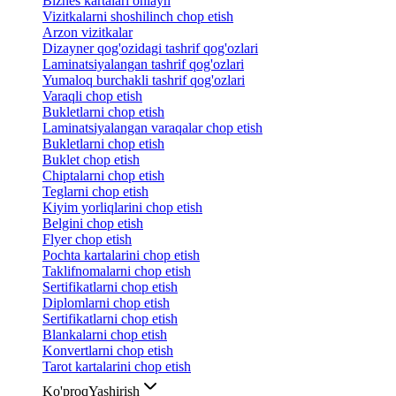
Biznes kartalari onlayn
Vizitkalarni shoshilinch chop etish
Arzon vizitkalar
Dizayner qog'ozidagi tashrif qog'ozlari
Laminatsiyalangan tashrif qog'ozlari
Yumaloq burchakli tashrif qog'ozlari
Varaqli chop etish
Bukletlarni chop etish
Laminatsiyalangan varaqalar chop etish
Bukletlarni chop etish
Buklet chop etish
Chiptalarni chop etish
Teglarni chop etish
Kiyim yorliqlarini chop etish
Belgini chop etish
Flyer chop etish
Pochta kartalarini chop etish
Taklifnomalarni chop etish
Sertifikatlarni chop etish
Diplomlarni chop etish
Sertifikatlarni chop etish
Blankalarni chop etish
Konvertlarni chop etish
Tarot kartalarini chop etish
Ko'proq
Yashirish