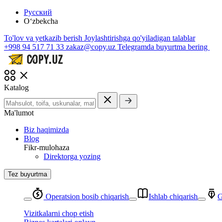
Русский
O‘zbekcha
To'lov va yetkazib berish
Joylashtirishga qo'yiladigan talablar
+998 94 517 71 33
zakaz@copy.uz
Telegramda buyurtma bering
Katalog
Ma'lumot
Biz haqimizda
Blog
Fikr-mulohaza
Direktorga yozing
Tez buyurtma
Operatsion bosib chiqarish
Ishlab chiqarish
G
Vizitkalarni chop etish