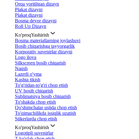
Orqa yoritilgan dizayn
Plakat dizayni
Plakat dizayni
Bosma devor dizayni
Roll Up Dizayn
Ko'proq
Yashirish
Bosma materiallarning joylashuvi
Bosib chiqarishga tayyorgarlik
Korporativ suvenirlar dizayni
Logo ilova
Silkscreen bosib chiqarish
Naqsh
Lazerli o'yma
Kashta tikish
To'g'ridan-to'g'ri chop etish
UV bosib chiqarish
Sublimatsiya bosib chiqarish
To'shakda chop etish
Qo'shimchalar ustida chop etish
To'qimachilikda issiqlik uzatish
Stikerlarda chop etish
Ko'proq
Yashirish
Logotipli suvenirlar
T-ko'ylak chop etish