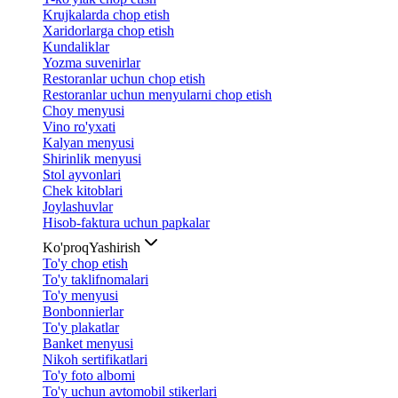
Krujkalarda chop etish
Xaridorlarga chop etish
Kundaliklar
Yozma suvenirlar
Restoranlar uchun chop etish
Restoranlar uchun menyularni chop etish
Choy menyusi
Vino ro'yxati
Kalyan menyusi
Shirinlik menyusi
Stol ayvonlari
Chek kitoblari
Joylashuvlar
Hisob-faktura uchun papkalar
Ko'proq
Yashirish
To'y chop etish
To'y taklifnomalari
To'y menyusi
Bonbonnierlar
To'y plakatlar
Banket menyusi
Nikoh sertifikatlari
To'y foto albomi
To'y uchun avtomobil stikerlari