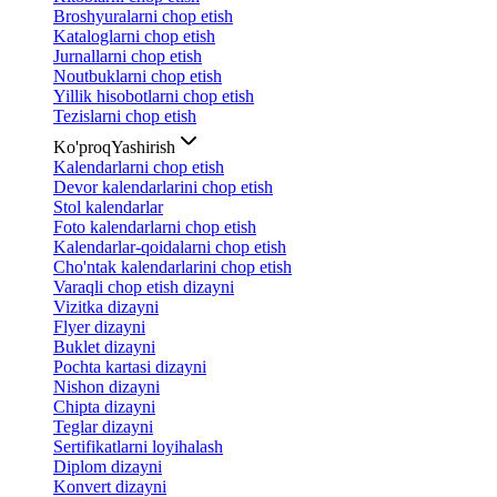
Broshyuralarni chop etish
Kataloglarni chop etish
Jurnallarni chop etish
Noutbuklarni chop etish
Yillik hisobotlarni chop etish
Tezislarni chop etish
Ko'proq
Yashirish
Kalendarlarni chop etish
Devor kalendarlarini chop etish
Stol kalendarlar
Foto kalendarlarni chop etish
Kalendarlar-qoidalarni chop etish
Cho'ntak kalendarlarini chop etish
Varaqli chop etish dizayni
Vizitka dizayni
Flyer dizayni
Buklet dizayni
Pochta kartasi dizayni
Nishon dizayni
Chipta dizayni
Teglar dizayni
Sertifikatlarni loyihalash
Diplom dizayni
Konvert dizayni