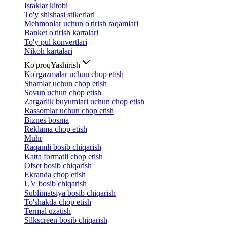
Istaklar kitobi
To'y shishasi stikerlari
Mehmonlar uchun o'tirish raqamlari
Banket o'tirish kartalari
To'y pul konvertlari
Nikoh kartalari
Ko'proq
Yashirish
Ko'rgazmalar uchun chop etish
Shamlar uchun chop etish
Sovun uchun chop etish
Zargarlik buyumlari uchun chop etish
Rassomlar uchun chop etish
Biznes bosma
Reklama chop etish
Muhr
Raqamli bosib chiqarish
Katta formatli chop etish
Ofset bosib chiqarish
Ekranda chop etish
UV bosib chiqarish
Sublimatsiya bosib chiqarish
To'shakda chop etish
Termal uzatish
Silkscreen bosib chiqarish