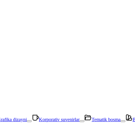
rafika dizayni
Korporativ suvenirlar
Tematik bosma
B