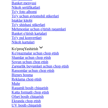
Banket menyusi
Nikoh sertifikatlari
To'y foto albomi
To'y uchun avtomobil stikerlari
Istaklar kitobi
To'y shishasi stikerlari
Mehmonlar uchun o'tirish raqamlari
Banket o'tirish kartalari
To'y pul konvertlari
Nikoh kartalari
Ko'proq
Yashirish
Ko'rgazmalar uchun chop etish
Shamlar uchun chop etish
Sovun uchun chop etish
Zargarlik buyumlari uchun chop etish
Rassomlar uchun chop etish
Biznes bosma
Reklama chop etish
Muhr
Raqamli bosib chiqarish
Katta formatli chop etish
Ofset bosib chiqarish
Ekranda chop etish
UV bosib chiqarish