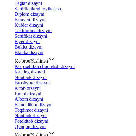
Teglar dizayni
Sertifikatlarni loyihalash
Diplom dizayni
Konvert dizayni
Kublar dizayni
Taklifnoma dizayni
Sertifikat dizayni
Flyer dizayni
Buklet dizayni
Blanka dizayni
Ko'proq
Yashirish
Ko'p sahifali chop etish dizayni
Katalog dizayni
Noutbuk dizayni
Broshyura dizayni
Kitob dizayni
Jurnal dizayni
Albom dizayni
Kundaliklar dizayni
Taqdimot dizayni
Noutbuk dizayni
Fotokitob dizayni
Qopqoq dizayni
Ko'proq
Yashirish