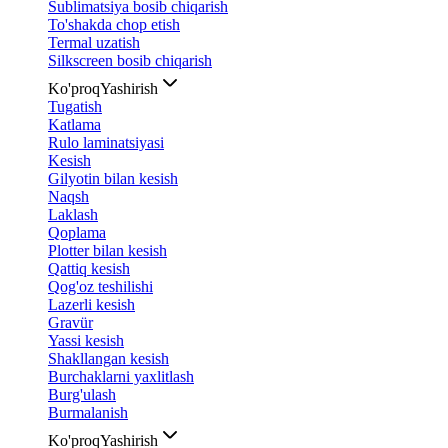
Sublimatsiya bosib chiqarish
To'shakda chop etish
Termal uzatish
Silkscreen bosib chiqarish
Ko'proq
Yashirish
Tugatish
Katlama
Rulo laminatsiyasi
Kesish
Gilyotin bilan kesish
Naqsh
Laklash
Qoplama
Plotter bilan kesish
Qattiq kesish
Qog'oz teshilishi
Lazerli kesish
Gravür
Yassi kesish
Shakllangan kesish
Burchaklarni yaxlitlash
Burg'ulash
Burmalanish
Ko'proq
Yashirish