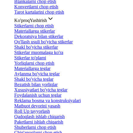
Blankalarni chop etish
Konvertlarni chop etish
Tarot kartalarini chop etish
Ko'proq
Yashirish
Stikerlarni chop etish
Materiallarga stikerlar
Dekoratsiya bilan stikerlar
Qo'llash usuli bo'yicha stikerlar
Shakl bo'yicha stikerlar
Stikerlar muomalaga ko'ra
Stikerlar to'plami
Yorliqlarni chop etish
Materiallarga teglar
Aylanma bo'yicha teglar
Shakl bo'yicha teglar
Bezatish bilan yorliqlar
Xususiyatlari bo'yicha teglar
Foydalanish uchun teglar
Reklama bosma va konstruksiyalari
Matbuot devorini yasash
Roll Up tayyorlash
Qadoqlash ishlab chiqarish
Paketlarni ishlab chiqarish
Shuberlarni chop etish
Chig'anoqlarni chop etish