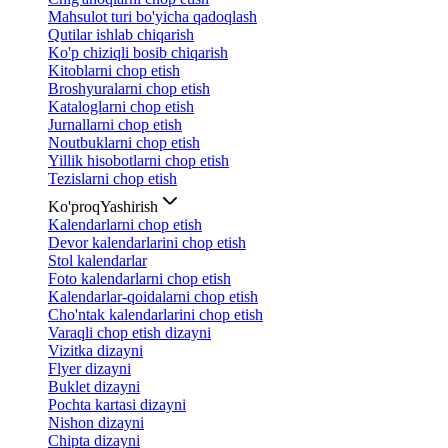
Mahsulot turi bo'yicha qadoqlash
Qutilar ishlab chiqarish
Ko'p chiziqli bosib chiqarish
Kitoblarni chop etish
Broshyuralarni chop etish
Kataloglarni chop etish
Jurnallarni chop etish
Noutbuklarni chop etish
Yillik hisobotlarni chop etish
Tezislarni chop etish
Ko'proq
Yashirish
Kalendarlarni chop etish
Devor kalendarlarini chop etish
Stol kalendarlar
Foto kalendarlarni chop etish
Kalendarlar-qoidalarni chop etish
Cho'ntak kalendarlarini chop etish
Varaqli chop etish dizayni
Vizitka dizayni
Flyer dizayni
Buklet dizayni
Pochta kartasi dizayni
Nishon dizayni
Chipta dizayni