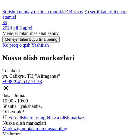
Sotishni qanday oshirish mumkin? Biz sovg'a sertifikatlarini chop
etamiz!
39
2024 yil 3 aprel
Menejer bilan maslahatlashuv
Menejer bilan buyurtma bering
Ko'proq o'qish
Yashirish
Nusxa olish markazlari
Toshkent
ул. Сайхун, ТЦ "Alfraganus"
+998 (94) 517 71 33
dus. - Juma.
10:00 - 19:00
Shanba - yakshanba.
Ofis yopiq!
Yoʻnalishlarni oling
Nusxa olish markazi
Nusxa olish markazlari
Markaziy nuqtalardan nusxa oling
Ma'lumot