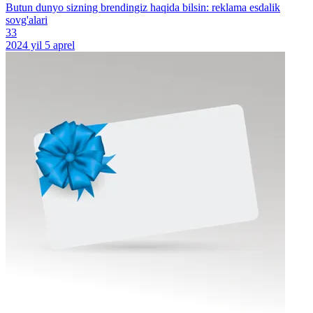
Butun dunyo sizning brendingiz haqida bilsin: reklama esdalik
sovg'alari
33
2024 yil 5 aprel