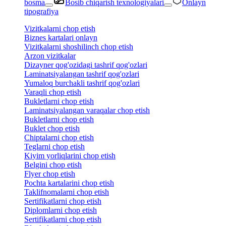
bosma
Bosib chiqarish texnologiyalari
Onlayn
tipografiya
Vizitkalarni chop etish
Biznes kartalari onlayn
Vizitkalarni shoshilinch chop etish
Arzon vizitkalar
Dizayner qog'ozidagi tashrif qog'ozlari
Laminatsiyalangan tashrif qog'ozlari
Yumaloq burchakli tashrif qog'ozlari
Varaqli chop etish
Bukletlarni chop etish
Laminatsiyalangan varaqalar chop etish
Bukletlarni chop etish
Buklet chop etish
Chiptalarni chop etish
Teglarni chop etish
Kiyim yorliqlarini chop etish
Belgini chop etish
Flyer chop etish
Pochta kartalarini chop etish
Taklifnomalarni chop etish
Sertifikatlarni chop etish
Diplomlarni chop etish
Sertifikatlarni chop etish