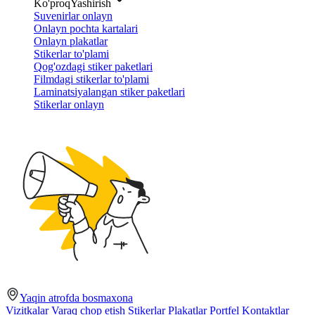
Ko'proq
Yashirish
Suvenirlar onlayn
Onlayn pochta kartalari
Onlayn plakatlar
Stikerlar to'plami
Qog'ozdagi stiker paketlari
Filmdagi stikerlar to'plami
Laminatsiyalangan stiker paketlari
Stikerlar onlayn
Yaqin atrofda bosmaxona
Vizitkalar
Varaq chop etish
Stikerlar
Plakatlar
Portfel
Kontaktlar