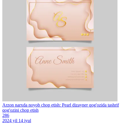
Arzon narxda noyob chop etish: Pearl dizayner qog'ozida tashrif
qog'ozini chop etish
286
2024 yil 14 iyul