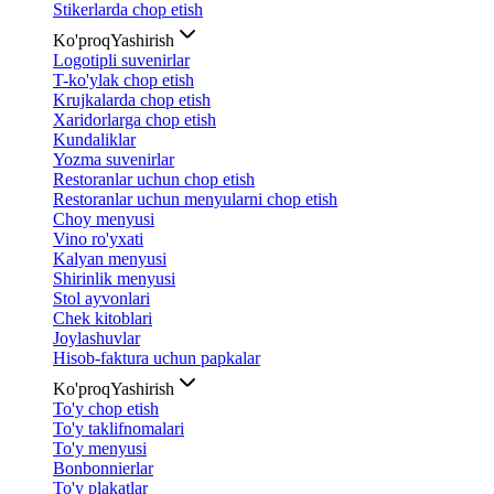
Stikerlarda chop etish
Ko'proq
Yashirish
Logotipli suvenirlar
T-ko'ylak chop etish
Krujkalarda chop etish
Xaridorlarga chop etish
Kundaliklar
Yozma suvenirlar
Restoranlar uchun chop etish
Restoranlar uchun menyularni chop etish
Choy menyusi
Vino ro'yxati
Kalyan menyusi
Shirinlik menyusi
Stol ayvonlari
Chek kitoblari
Joylashuvlar
Hisob-faktura uchun papkalar
Ko'proq
Yashirish
To'y chop etish
To'y taklifnomalari
To'y menyusi
Bonbonnierlar
To'y plakatlar