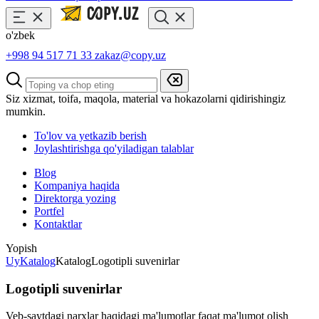
o'zbek
+998 94 517 71 33
zakaz@copy.uz
Siz xizmat, toifa, maqola, material va hokazolarni qidirishingiz
mumkin.
To'lov va yetkazib berish
Joylashtirishga qo'yiladigan talablar
Blog
Kompaniya haqida
Direktorga yozing
Portfel
Kontaktlar
Yopish
Uy
Katalog
Katalog
Logotipli suvenirlar
Logotipli suvenirlar
Veb-saytdagi narxlar haqidagi ma'lumotlar faqat ma'lumot olish