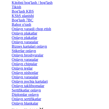
Kitobni bog'lash / bog'lash
Tikish
Bog'lash KBS
KShS ulanishi
Bog'lash 7BC
Bahor o'rash
Onlayn varaqli chop etish
Onlayn plakatlar
Onlayn plakatlar
Onlayn varaqalar
Biznes kartalari onlayn
Stikerlar onlayn
Onlayn broshyuralar
Onlayn varaqalar
Onlayn chiptalar
Onlayn teglar
Onlayn nishonlar
Onlayn varaqalar
Onlayn pochta kartalari
Onlayn taklifnomalar
Sertifikatlar onlayn
Diplomlar onlayn
Onlayn sertifikatlar
Onlayn blankalar