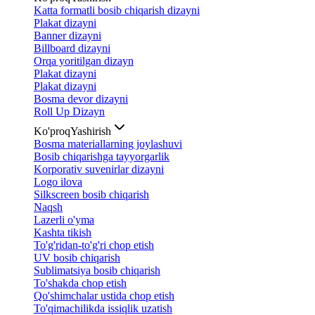
Katta formatli bosib chiqarish dizayni
Plakat dizayni
Banner dizayni
Billboard dizayni
Orqa yoritilgan dizayn
Plakat dizayni
Plakat dizayni
Bosma devor dizayni
Roll Up Dizayn
Ko'proq
Yashirish
Bosma materiallarning joylashuvi
Bosib chiqarishga tayyorgarlik
Korporativ suvenirlar dizayni
Logo ilova
Silkscreen bosib chiqarish
Naqsh
Lazerli o'yma
Kashta tikish
To'g'ridan-to'g'ri chop etish
UV bosib chiqarish
Sublimatsiya bosib chiqarish
To'shakda chop etish
Qo'shimchalar ustida chop etish
To'qimachilikda issiqlik uzatish