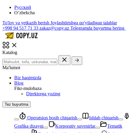
Русский
O‘zbekcha
To'lov va yetkazib berish
Joylashtirishga qo'yiladigan talablar
+998 94 517 71 33
zakaz@copy.uz
Telegramda buyurtma bering
Katalog
Ma'lumot
Biz haqimizda
Blog
Fikr-mulohaza
Direktorga yozing
Tez buyurtma
Operatsion bosib chiqarish
Ishlab chiqarish
Grafika dizayni
Korporativ suvenirlar
Tematik