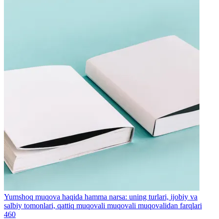
Yumshoq muqova haqida hamma narsa: uning turlari, ijobiy va
salbiy tomonlari, qattiq muqovali muqovali muqovalidan farqlari
460