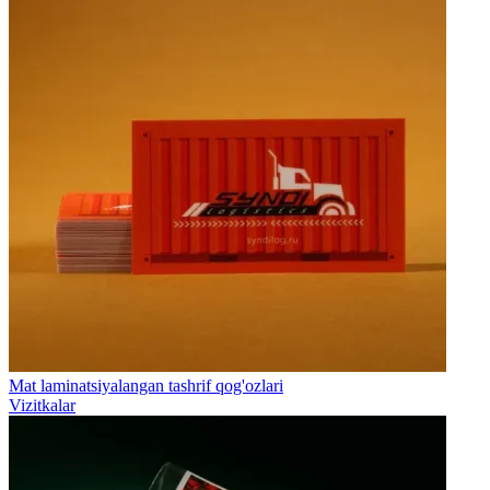
Mat laminatsiyalangan tashrif qog'ozlari
Vizitkalar