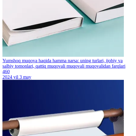
Yumshoq muqova haqida hamma narsa: uning turlari, ijobiy va
salbiy tomonlari, qattiq muqovali muqovali muqovalidan farqlari
460
2024 yil 3 may