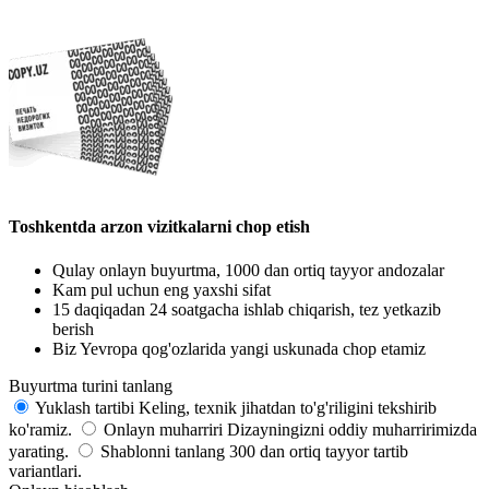
Toshkentda arzon vizitkalarni chop etish
Qulay onlayn buyurtma, 1000 dan ortiq tayyor andozalar
Kam pul uchun eng yaxshi sifat
15 daqiqadan 24 soatgacha ishlab chiqarish, tez yetkazib
berish
Biz Yevropa qog'ozlarida yangi uskunada chop etamiz
Buyurtma turini tanlang
Yuklash tartibi
Keling, texnik jihatdan to'g'riligini tekshirib
ko'ramiz.
Onlayn muharriri
Dizayningizni oddiy muharririmizda
yarating.
Shablonni tanlang
300 dan ortiq tayyor tartib
variantlari.