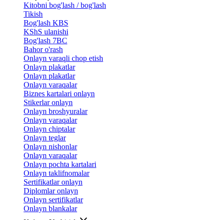
Kitobni bog'lash / bog'lash
Tikish
Bog'lash KBS
KShS ulanishi
Bog'lash 7BC
Bahor o'rash
Onlayn varaqli chop etish
Onlayn plakatlar
Onlayn plakatlar
Onlayn varaqalar
Biznes kartalari onlayn
Stikerlar onlayn
Onlayn broshyuralar
Onlayn varaqalar
Onlayn chiptalar
Onlayn teglar
Onlayn nishonlar
Onlayn varaqalar
Onlayn pochta kartalari
Onlayn taklifnomalar
Sertifikatlar onlayn
Diplomlar onlayn
Onlayn sertifikatlar
Onlayn blankalar