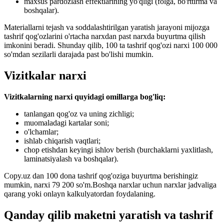
maxsus pardozlash effektlarining yo'qligi (folga, bo'rttirma va
boshqalar).
Materiallarni tejash va soddalashtirilgan yaratish jarayoni mijozga
tashrif qog'ozlarini o'rtacha narxdan past narxda buyurtma qilish
imkonini beradi. Shunday qilib, 100 ta tashrif qog'ozi narxi 100 000
so'mdan sezilarli darajada past bo'lishi mumkin.
Vizitkalar narxi
Vizitkalarning narxi quyidagi omillarga bog'liq:
tanlangan qog'oz va uning zichligi;
muomaladagi kartalar soni;
o'lchamlar;
ishlab chiqarish vaqtlari;
chop etishdan keyingi ishlov berish (burchaklarni yaxlitlash,
laminatsiyalash va boshqalar).
Copy.uz dan 100 dona tashrif qog'oziga buyurtma berishingiz
mumkin, narxi 79 200 so'm.
Boshqa narxlar uchun narxlar jadvaliga
qarang yoki onlayn kalkulyatordan foydalaning.
Qanday qilib maketni yaratish va tashrif