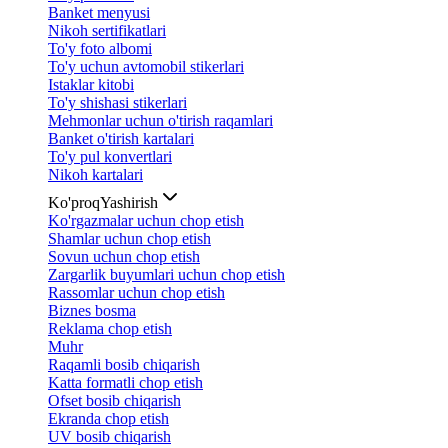
Banket menyusi
Nikoh sertifikatlari
To'y foto albomi
To'y uchun avtomobil stikerlari
Istaklar kitobi
To'y shishasi stikerlari
Mehmonlar uchun o'tirish raqamlari
Banket o'tirish kartalari
To'y pul konvertlari
Nikoh kartalari
Ko'proq
Yashirish
Ko'rgazmalar uchun chop etish
Shamlar uchun chop etish
Sovun uchun chop etish
Zargarlik buyumlari uchun chop etish
Rassomlar uchun chop etish
Biznes bosma
Reklama chop etish
Muhr
Raqamli bosib chiqarish
Katta formatli chop etish
Ofset bosib chiqarish
Ekranda chop etish
UV bosib chiqarish