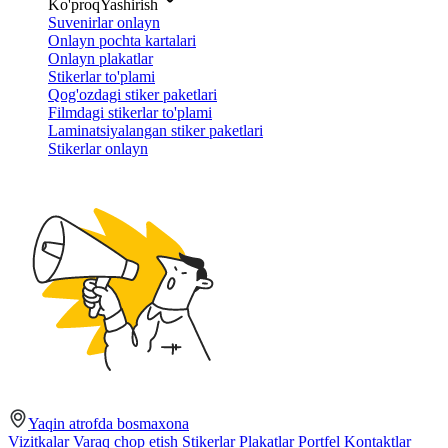
Ko'proq
Yashirish
Suvenirlar onlayn
Onlayn pochta kartalari
Onlayn plakatlar
Stikerlar to'plami
Qog'ozdagi stiker paketlari
Filmdagi stikerlar to'plami
Laminatsiyalangan stiker paketlari
Stikerlar onlayn
Yaqin atrofda bosmaxona
Vizitkalar
Varaq chop etish
Stikerlar
Plakatlar
Portfel
Kontaktlar