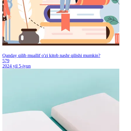
Qanday qilib muallif o'zi kitob nashr qilishi mumkin?
579
2024 yil 5-iyun