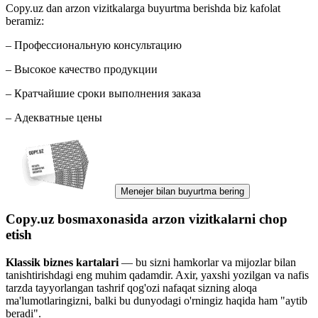
Copy.uz dan arzon vizitkalarga buyurtma berishda biz kafolat
beramiz:
– Профессиональную консультацию
– Высокое качество продукции
– Кратчайшие сроки выполнения заказа
– Адекватные цены
Menejer bilan buyurtma bering
Copy.uz bosmaxonasida arzon vizitkalarni chop
etish
Klassik biznes kartalari
— bu sizni hamkorlar va mijozlar bilan
tanishtirishdagi eng muhim qadamdir. Axir, yaxshi yozilgan va nafis
tarzda tayyorlangan tashrif qog'ozi nafaqat sizning aloqa
ma'lumotlaringizni, balki bu dunyodagi o'rningiz haqida ham "aytib
beradi".