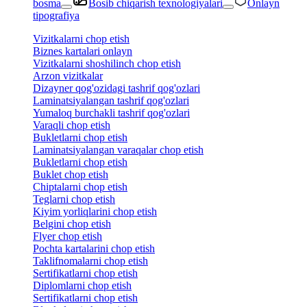
bosma
Bosib chiqarish texnologiyalari
Onlayn
tipografiya
Vizitkalarni chop etish
Biznes kartalari onlayn
Vizitkalarni shoshilinch chop etish
Arzon vizitkalar
Dizayner qog'ozidagi tashrif qog'ozlari
Laminatsiyalangan tashrif qog'ozlari
Yumaloq burchakli tashrif qog'ozlari
Varaqli chop etish
Bukletlarni chop etish
Laminatsiyalangan varaqalar chop etish
Bukletlarni chop etish
Buklet chop etish
Chiptalarni chop etish
Teglarni chop etish
Kiyim yorliqlarini chop etish
Belgini chop etish
Flyer chop etish
Pochta kartalarini chop etish
Taklifnomalarni chop etish
Sertifikatlarni chop etish
Diplomlarni chop etish
Sertifikatlarni chop etish