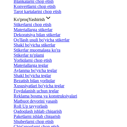
Blankalarni chop etish
Konvertlarni chop etish
Tarot kartalarini chop etish
Ko'proq
Yashirish
Stikerlarni chop etish
Materiallarga stikerlar
Dekoratsiya bilan stikerlar
Qo'llash usuli bo'yicha stikerlar
Shakl bo'yicha stikerlar
Stikerlar muomalaga ko'ra
Stikerlar to'plami
Yorliqlarni chop etish
Materiallarga teglar
Aylanma bo'yicha teglar
Shakl bo'yicha teglar
Bezatish bilan yorliqlar
Xususiyatlari bo'yicha teglar
Foydalanish uchun teglar
Reklama bosma va konstruksiyalari
Matbuot devorini yasash
Roll Up tayyorlash
Qadoqlash ishlab chiqarish
Paketlarni ishlab chiqarish
Shuberlarni chop etish
Chig'anoqlarni chop etish