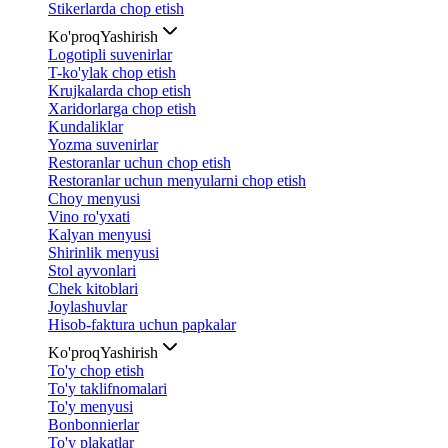
Stikerlarda chop etish
Ko'proq
Yashirish
Logotipli suvenirlar
T-ko'ylak chop etish
Krujkalarda chop etish
Xaridorlarga chop etish
Kundaliklar
Yozma suvenirlar
Restoranlar uchun chop etish
Restoranlar uchun menyularni chop etish
Choy menyusi
Vino ro'yxati
Kalyan menyusi
Shirinlik menyusi
Stol ayvonlari
Chek kitoblari
Joylashuvlar
Hisob-faktura uchun papkalar
Ko'proq
Yashirish
To'y chop etish
To'y taklifnomalari
To'y menyusi
Bonbonnierlar
To'y plakatlar