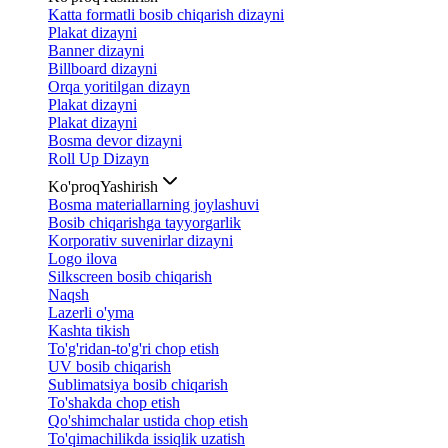
Katta formatli bosib chiqarish dizayni
Plakat dizayni
Banner dizayni
Billboard dizayni
Orqa yoritilgan dizayn
Plakat dizayni
Plakat dizayni
Bosma devor dizayni
Roll Up Dizayn
Ko'proq
Yashirish
Bosma materiallarning joylashuvi
Bosib chiqarishga tayyorgarlik
Korporativ suvenirlar dizayni
Logo ilova
Silkscreen bosib chiqarish
Naqsh
Lazerli o'yma
Kashta tikish
To'g'ridan-to'g'ri chop etish
UV bosib chiqarish
Sublimatsiya bosib chiqarish
To'shakda chop etish
Qo'shimchalar ustida chop etish
To'qimachilikda issiqlik uzatish