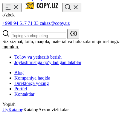
o'zbek
+998 94 517 71 33
zakaz@copy.uz
Siz xizmat, toifa, maqola, material va hokazolarni qidirishingiz
mumkin.
To'lov va yetkazib berish
Joylashtirishga qo'yiladigan talablar
Blog
Kompaniya haqida
Direktorga yozing
Portfel
Kontaktlar
Yopish
Uy
Katalog
Katalog
Arzon vizitkalar