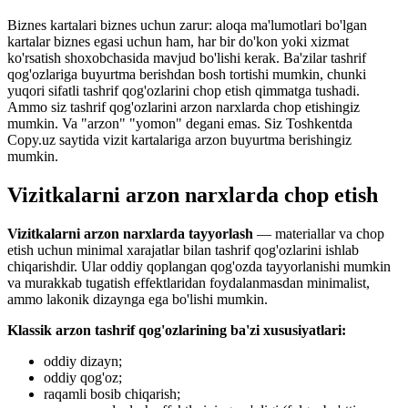
Biznes kartalari biznes uchun zarur: aloqa ma'lumotlari bo'lgan
kartalar biznes egasi uchun ham, har bir do'kon yoki xizmat
ko'rsatish shoxobchasida mavjud bo'lishi kerak. Ba'zilar tashrif
qog'ozlariga buyurtma berishdan bosh tortishi mumkin, chunki
yuqori sifatli tashrif qog'ozlarini chop etish qimmatga tushadi.
Ammo siz tashrif qog'ozlarini arzon narxlarda chop etishingiz
mumkin. Va "arzon" "yomon" degani emas. Siz Toshkentda
Copy.uz saytida vizit kartalariga arzon buyurtma berishingiz
mumkin.
Vizitkalarni arzon narxlarda chop etish
Vizitkalarni arzon narxlarda tayyorlash
— materiallar va chop
etish uchun minimal xarajatlar bilan tashrif qog'ozlarini ishlab
chiqarishdir. Ular oddiy qoplangan qog'ozda tayyorlanishi mumkin
va murakkab tugatish effektlaridan foydalanmasdan minimalist,
ammo lakonik dizaynga ega bo'lishi mumkin.
Klassik arzon tashrif qog'ozlarining ba'zi xususiyatlari:
oddiy dizayn;
oddiy qog'oz;
raqamli bosib chiqarish;