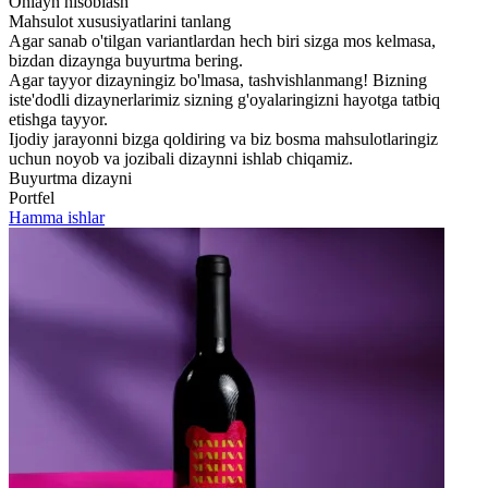
Onlayn hisoblash
Mahsulot xususiyatlarini tanlang
Agar sanab o'tilgan variantlardan hech biri sizga mos kelmasa,
bizdan dizaynga buyurtma bering.
Agar tayyor dizayningiz bo'lmasa, tashvishlanmang! Bizning
iste'dodli dizaynerlarimiz sizning g'oyalaringizni hayotga tatbiq
etishga tayyor.
Ijodiy jarayonni bizga qoldiring va biz bosma mahsulotlaringiz
uchun noyob va jozibali dizaynni ishlab chiqamiz.
Buyurtma dizayni
Portfel
Hamma ishlar