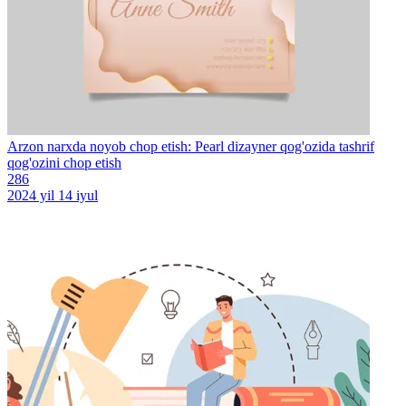
Arzon narxda noyob chop etish: Pearl dizayner qog'ozida tashrif
qog'ozini chop etish
286
2024 yil 14 iyul