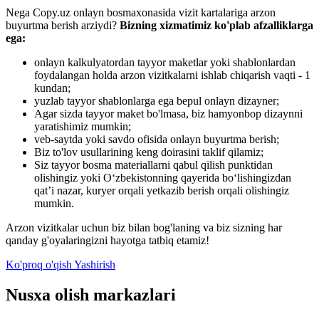
Nega Copy.uz onlayn bosmaxonasida vizit kartalariga arzon
buyurtma berish arziydi?
Bizning xizmatimiz ko'plab afzalliklarga
ega:
onlayn kalkulyatordan tayyor maketlar yoki shablonlardan
foydalangan holda arzon vizitkalarni ishlab chiqarish vaqti - 1
kundan;
yuzlab tayyor shablonlarga ega bepul onlayn dizayner;
Agar sizda tayyor maket bo'lmasa, biz hamyonbop dizaynni
yaratishimiz mumkin;
veb-saytda yoki savdo ofisida onlayn buyurtma berish;
Biz to'lov usullarining keng doirasini taklif qilamiz;
Siz tayyor bosma materiallarni qabul qilish punktidan
olishingiz yoki O‘zbekistonning qayerida bo‘lishingizdan
qat’i nazar, kuryer orqali yetkazib berish orqali olishingiz
mumkin.
Arzon vizitkalar uchun biz bilan bog'laning va biz sizning har
qanday g'oyalaringizni hayotga tatbiq etamiz!
Ko'proq o'qish
Yashirish
Nusxa olish markazlari