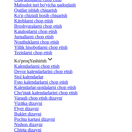
Mahsulot turi bo'yicha qadoqlash
Qutilar ishlab chiqarish
Ko'p chiziqli bosib chiqarish
Kitoblarni chop etish
Broshyuralarni chop etish
Kataloglarni chop etish
Jurnallarni chop etish
Noutbuklarni chop etish
Yillik hisobotlarni chop etish
Tezislarni chop etish
Ko'proq
Yashirish
Kalendarlarni chop etish
Devor kalendarlarini chop etish
Stol kalendarlar
Foto kalendarlarni chop etish
Kalendarlar-qoidalarni chop etish
Cho'ntak kalendarlarini chop etish
Varaqli chop etish dizayni
Vizitka dizayni
Flyer dizayni
Buklet dizayni
Pochta kartasi dizayni
Nishon dizayni
Chipta dizayni