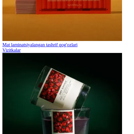
Mat laminatsiyalangan tashrif qog'ozlari
Vizitkalar