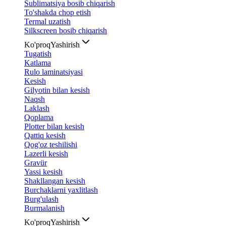
Sublimatsiya bosib chiqarish
To'shakda chop etish
Termal uzatish
Silkscreen bosib chiqarish
Ko'proq
Yashirish
Tugatish
Katlama
Rulo laminatsiyasi
Kesish
Gilyotin bilan kesish
Naqsh
Laklash
Qoplama
Plotter bilan kesish
Qattiq kesish
Qog'oz teshilishi
Lazerli kesish
Gravür
Yassi kesish
Shakllangan kesish
Burchaklarni yaxlitlash
Burg'ulash
Burmalanish
Ko'proq
Yashirish