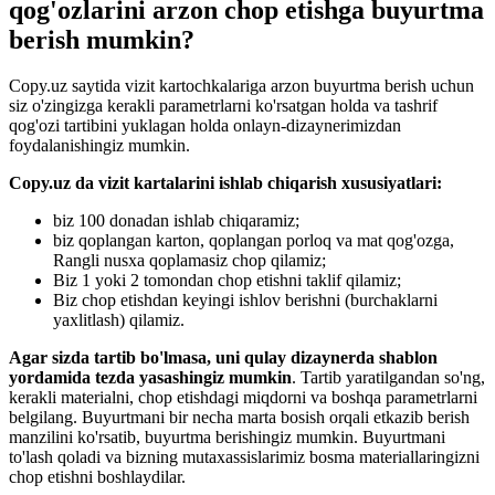
qog'ozlarini arzon chop etishga buyurtma
berish mumkin?
Copy.uz saytida vizit kartochkalariga arzon buyurtma berish uchun
siz o'zingizga kerakli parametrlarni ko'rsatgan holda va tashrif
qog'ozi tartibini yuklagan holda onlayn-dizaynerimizdan
foydalanishingiz mumkin.
Copy.uz da vizit kartalarini ishlab chiqarish xususiyatlari:
biz 100 donadan ishlab chiqaramiz;
biz qoplangan karton, qoplangan porloq va mat qog'ozga,
Rangli nusxa qoplamasiz chop qilamiz;
Biz 1 yoki 2 tomondan chop etishni taklif qilamiz;
Biz chop etishdan keyingi ishlov berishni (burchaklarni
yaxlitlash) qilamiz.
Agar sizda tartib bo'lmasa, uni qulay dizaynerda shablon
yordamida tezda yasashingiz mumkin
. Tartib yaratilgandan so'ng,
kerakli materialni, chop etishdagi miqdorni va boshqa parametrlarni
belgilang. Buyurtmani bir necha marta bosish orqali etkazib berish
manzilini ko'rsatib, buyurtma berishingiz mumkin. Buyurtmani
to'lash qoladi va bizning mutaxassislarimiz bosma materiallaringizni
chop etishni boshlaydilar.