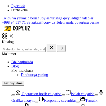
Русский
O‘zbekcha
To'lov va yetkazib berish
Joylashtirishga qo'yiladigan talablar
+998 94 517 71 33
zakaz@copy.uz
Telegramda buyurtma bering
Katalog
Ma'lumot
Biz haqimizda
Blog
Fikr-mulohaza
Direktorga yozing
Tez buyurtma
Operatsion bosib chiqarish
Ishlab chiqarish
Grafika dizayni
Korporativ suvenirlar
Tematik