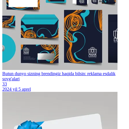
Butun dunyo sizning brendingiz haqida bilsin: reklama esdalik
sovg'alari
33
2024 yil 5 aprel