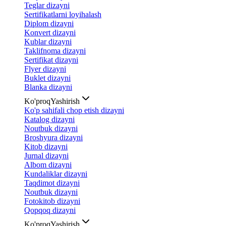
Teglar dizayni
Sertifikatlarni loyihalash
Diplom dizayni
Konvert dizayni
Kublar dizayni
Taklifnoma dizayni
Sertifikat dizayni
Flyer dizayni
Buklet dizayni
Blanka dizayni
Ko'proq
Yashirish
Ko'p sahifali chop etish dizayni
Katalog dizayni
Noutbuk dizayni
Broshyura dizayni
Kitob dizayni
Jurnal dizayni
Albom dizayni
Kundaliklar dizayni
Taqdimot dizayni
Noutbuk dizayni
Fotokitob dizayni
Qopqoq dizayni
Ko'proq
Yashirish