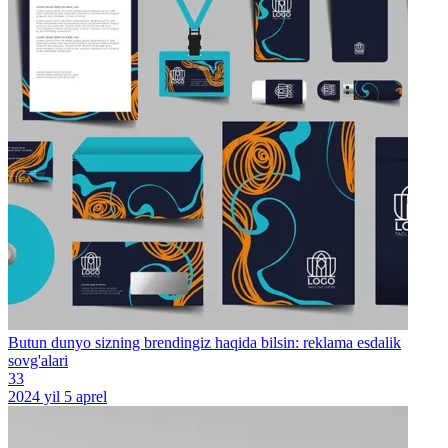
Butun dunyo sizning brendingiz haqida bilsin: reklama esdalik
sovg'alari
33
2024 yil 5 aprel