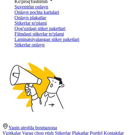
Ko'proq
Yashirish
Suvenirlar onlayn
Onlayn pochta kartalari
Onlayn plakatlar
Stikerlar to'plami
Qog'ozdagi stiker paketlari
Filmdagi stikerlar to'plami
Laminatsiyalangan stiker paketlari
Stikerlar onlayn
Yaqin atrofda bosmaxona
Vizitkalar
Varaq chop etish
Stikerlar
Plakatlar
Portfel
Kontaktlar