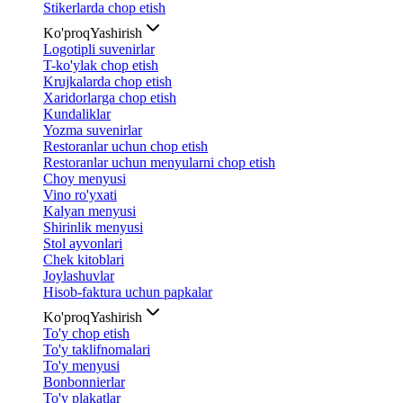
Stikerlarda chop etish
Ko'proq
Yashirish
Logotipli suvenirlar
T-ko'ylak chop etish
Krujkalarda chop etish
Xaridorlarga chop etish
Kundaliklar
Yozma suvenirlar
Restoranlar uchun chop etish
Restoranlar uchun menyularni chop etish
Choy menyusi
Vino ro'yxati
Kalyan menyusi
Shirinlik menyusi
Stol ayvonlari
Chek kitoblari
Joylashuvlar
Hisob-faktura uchun papkalar
Ko'proq
Yashirish
To'y chop etish
To'y taklifnomalari
To'y menyusi
Bonbonnierlar
To'y plakatlar