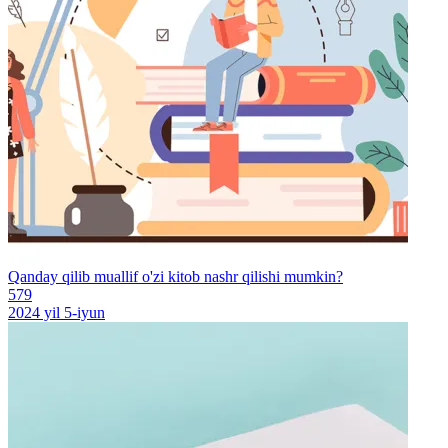
Qanday qilib muallif o'zi kitob nashr qilishi mumkin?
579
2024 yil 5-iyun