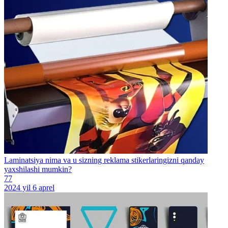
Laminatsiya nima va u sizning reklama stikerlaringizni qanday
yaxshilashi mumkin?
77
2024 yil 6 aprel