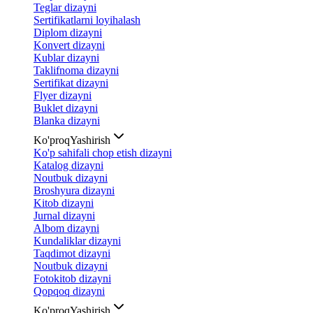
Teglar dizayni
Sertifikatlarni loyihalash
Diplom dizayni
Konvert dizayni
Kublar dizayni
Taklifnoma dizayni
Sertifikat dizayni
Flyer dizayni
Buklet dizayni
Blanka dizayni
Ko'proq
Yashirish
Ko'p sahifali chop etish dizayni
Katalog dizayni
Noutbuk dizayni
Broshyura dizayni
Kitob dizayni
Jurnal dizayni
Albom dizayni
Kundaliklar dizayni
Taqdimot dizayni
Noutbuk dizayni
Fotokitob dizayni
Qopqoq dizayni
Ko'proq
Yashirish