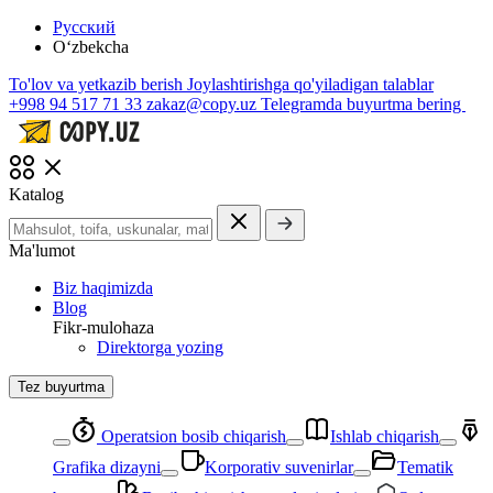
Русский
O‘zbekcha
To'lov va yetkazib berish
Joylashtirishga qo'yiladigan talablar
+998 94 517 71 33
zakaz@copy.uz
Telegramda buyurtma bering
Katalog
Ma'lumot
Biz haqimizda
Blog
Fikr-mulohaza
Direktorga yozing
Tez buyurtma
Operatsion bosib chiqarish
Ishlab chiqarish
Grafika dizayni
Korporativ suvenirlar
Tematik