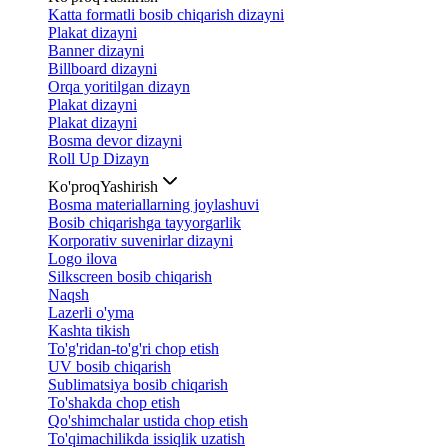
Katta formatli bosib chiqarish dizayni
Plakat dizayni
Banner dizayni
Billboard dizayni
Orqa yoritilgan dizayn
Plakat dizayni
Plakat dizayni
Bosma devor dizayni
Roll Up Dizayn
Ko'proq
Yashirish
Bosma materiallarning joylashuvi
Bosib chiqarishga tayyorgarlik
Korporativ suvenirlar dizayni
Logo ilova
Silkscreen bosib chiqarish
Naqsh
Lazerli o'yma
Kashta tikish
To'g'ridan-to'g'ri chop etish
UV bosib chiqarish
Sublimatsiya bosib chiqarish
To'shakda chop etish
Qo'shimchalar ustida chop etish
To'qimachilikda issiqlik uzatish