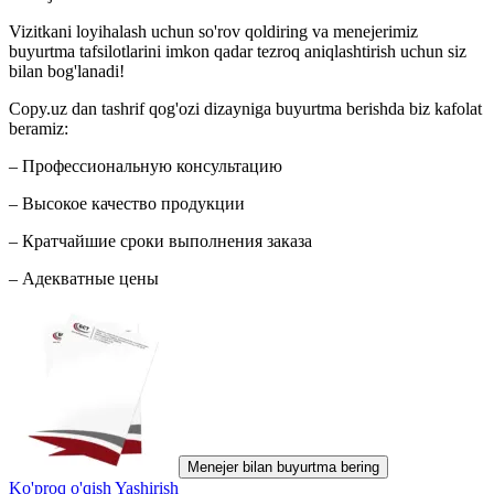
Vizitkani loyihalash uchun so'rov qoldiring va menejerimiz
buyurtma tafsilotlarini imkon qadar tezroq aniqlashtirish uchun siz
bilan bog'lanadi!
Copy.uz dan tashrif qog'ozi dizayniga buyurtma berishda biz kafolat
beramiz:
– Профессиональную консультацию
– Высокое качество продукции
– Кратчайшие сроки выполнения заказа
– Адекватные цены
Menejer bilan buyurtma bering
Ko'proq o'qish
Yashirish