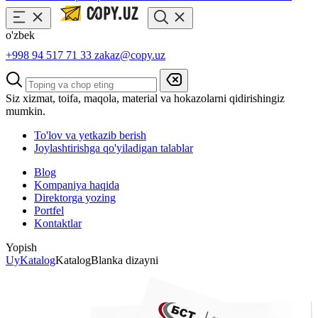
o'zbek
+998 94 517 71 33
zakaz@copy.uz
Siz xizmat, toifa, maqola, material va hokazolarni qidirishingiz
mumkin.
To'lov va yetkazib berish
Joylashtirishga qo'yiladigan talablar
Blog
Kompaniya haqida
Direktorga yozing
Portfel
Kontaktlar
Yopish
Uy
Katalog
Katalog
Blanka dizayni