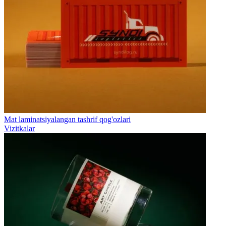
Mat laminatsiyalangan tashrif qog'ozlari
Vizitkalar