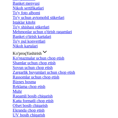
Banket menyusi
Nikoh sertifikatlari
To'y foto albomi
To'y uchun avtomobil stikerlari
Istaklar kitobi
To'y shishasi stikerlari
Mehmonlar uchun o'tirish raqamlari
Banket o'tirish kartalari
To'y pul konvertlari
Nikoh kartalari
Ko'proq
Yashirish
Ko'rgazmalar uchun chop etish
Shamlar uchun chop etish
Sovun uchun chop etish
Zargarlik buyumlari uchun chop etish
Rassomlar uchun chop etish
Biznes bosma
Reklama chop etish
Muhr
Raqamli bosib chiqarish
Katta formatli chop etish
Ofset bosib chiqarish
Ekranda chop etish
UV bosib chiqarish