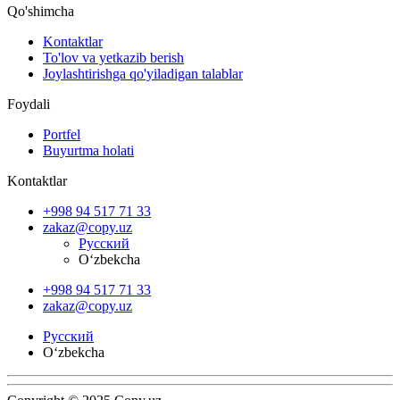
Qo'shimcha
Kontaktlar
To'lov va yetkazib berish
Joylashtirishga qo'yiladigan talablar
Foydali
Portfel
Buyurtma holati
Kontaktlar
+998 94 517 71 33
zakaz@copy.uz
Русский
O‘zbekcha
+998 94 517 71 33
zakaz@copy.uz
Русский
O‘zbekcha