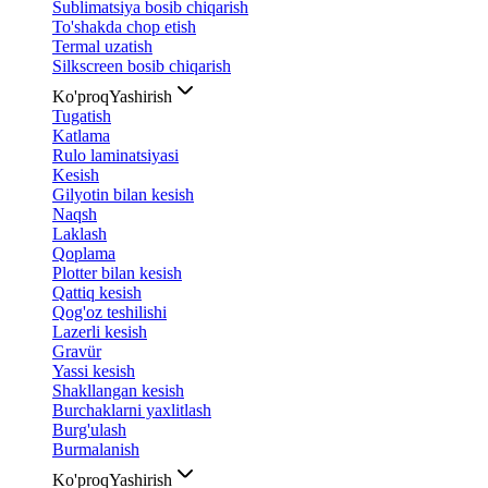
Sublimatsiya bosib chiqarish
To'shakda chop etish
Termal uzatish
Silkscreen bosib chiqarish
Ko'proq
Yashirish
Tugatish
Katlama
Rulo laminatsiyasi
Kesish
Gilyotin bilan kesish
Naqsh
Laklash
Qoplama
Plotter bilan kesish
Qattiq kesish
Qog'oz teshilishi
Lazerli kesish
Gravür
Yassi kesish
Shakllangan kesish
Burchaklarni yaxlitlash
Burg'ulash
Burmalanish
Ko'proq
Yashirish