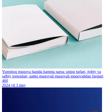
Yumshoq muqova haqida hamma narsa: uning turlari, ijobiy va
salbiy tomonlari, qattiq muqovali muqovali muqovalidan farqlari
460
2024 yil 3 may