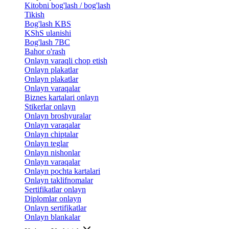
Kitobni bog'lash / bog'lash
Tikish
Bog'lash KBS
KShS ulanishi
Bog'lash 7BC
Bahor o'rash
Onlayn varaqli chop etish
Onlayn plakatlar
Onlayn plakatlar
Onlayn varaqalar
Biznes kartalari onlayn
Stikerlar onlayn
Onlayn broshyuralar
Onlayn varaqalar
Onlayn chiptalar
Onlayn teglar
Onlayn nishonlar
Onlayn varaqalar
Onlayn pochta kartalari
Onlayn taklifnomalar
Sertifikatlar onlayn
Diplomlar onlayn
Onlayn sertifikatlar
Onlayn blankalar