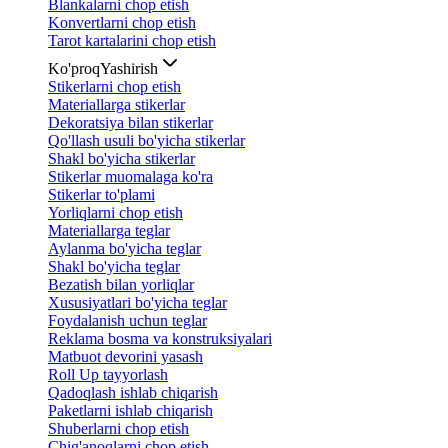
Blankalarni chop etish
Konvertlarni chop etish
Tarot kartalarini chop etish
Ko'proq
Yashirish
Stikerlarni chop etish
Materiallarga stikerlar
Dekoratsiya bilan stikerlar
Qo'llash usuli bo'yicha stikerlar
Shakl bo'yicha stikerlar
Stikerlar muomalaga ko'ra
Stikerlar to'plami
Yorliqlarni chop etish
Materiallarga teglar
Aylanma bo'yicha teglar
Shakl bo'yicha teglar
Bezatish bilan yorliqlar
Xususiyatlari bo'yicha teglar
Foydalanish uchun teglar
Reklama bosma va konstruksiyalari
Matbuot devorini yasash
Roll Up tayyorlash
Qadoqlash ishlab chiqarish
Paketlarni ishlab chiqarish
Shuberlarni chop etish
Chig'anoqlarni chop etish