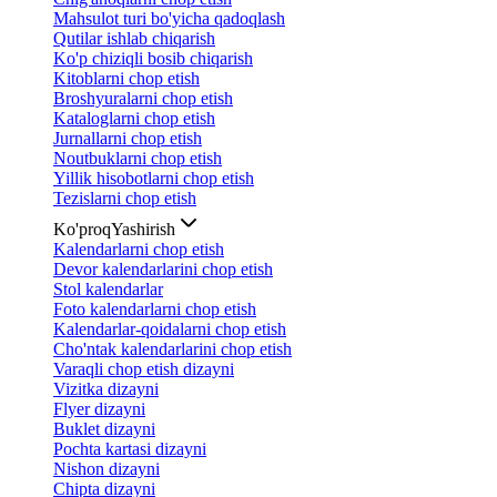
Mahsulot turi bo'yicha qadoqlash
Qutilar ishlab chiqarish
Ko'p chiziqli bosib chiqarish
Kitoblarni chop etish
Broshyuralarni chop etish
Kataloglarni chop etish
Jurnallarni chop etish
Noutbuklarni chop etish
Yillik hisobotlarni chop etish
Tezislarni chop etish
Ko'proq
Yashirish
Kalendarlarni chop etish
Devor kalendarlarini chop etish
Stol kalendarlar
Foto kalendarlarni chop etish
Kalendarlar-qoidalarni chop etish
Cho'ntak kalendarlarini chop etish
Varaqli chop etish dizayni
Vizitka dizayni
Flyer dizayni
Buklet dizayni
Pochta kartasi dizayni
Nishon dizayni
Chipta dizayni