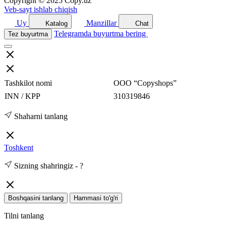
Copyright © 2025 Copy.uz
Veb-sayt ishlab chiqish
Uy
Manzillar
Katalog
Chat
Telegramda buyurtma bering
Tez buyurtma
Tashkilot nomi
ООО “Copyshops”
INN / KPP
310319846
Shaharni tanlang
Toshkent
Sizning shahringiz -
?
Boshqasini tanlang
Hammasi to'g'ri
Tilni tanlang