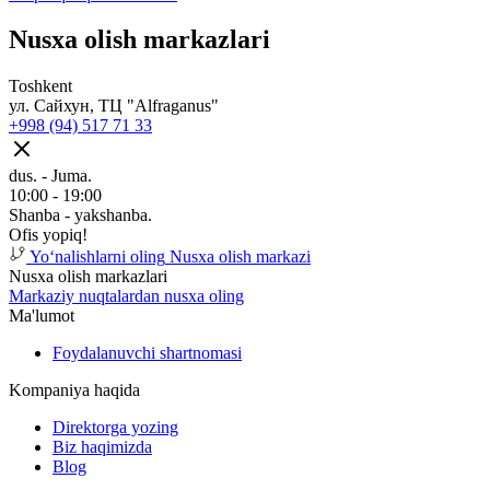
Nusxa olish markazlari
Toshkent
ул. Сайхун, ТЦ "Alfraganus"
+998 (94) 517 71 33
dus. - Juma.
10:00 - 19:00
Shanba - yakshanba.
Ofis yopiq!
Yoʻnalishlarni oling
Nusxa olish markazi
Nusxa olish markazlari
Markaziy nuqtalardan nusxa oling
Ma'lumot
Foydalanuvchi shartnomasi
Kompaniya haqida
Direktorga yozing
Biz haqimizda
Blog