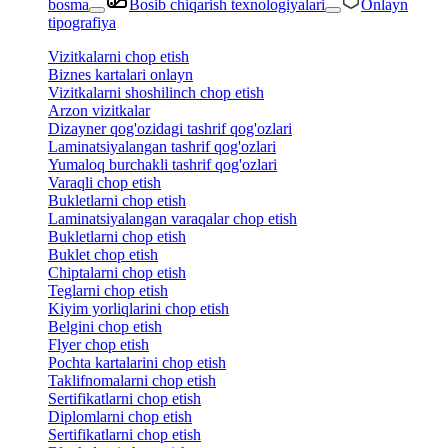
bosma
Bosib chiqarish texnologiyalari
Onlayn
tipografiya
Vizitkalarni chop etish
Biznes kartalari onlayn
Vizitkalarni shoshilinch chop etish
Arzon vizitkalar
Dizayner qog'ozidagi tashrif qog'ozlari
Laminatsiyalangan tashrif qog'ozlari
Yumaloq burchakli tashrif qog'ozlari
Varaqli chop etish
Bukletlarni chop etish
Laminatsiyalangan varaqalar chop etish
Bukletlarni chop etish
Buklet chop etish
Chiptalarni chop etish
Teglarni chop etish
Kiyim yorliqlarini chop etish
Belgini chop etish
Flyer chop etish
Pochta kartalarini chop etish
Taklifnomalarni chop etish
Sertifikatlarni chop etish
Diplomlarni chop etish
Sertifikatlarni chop etish