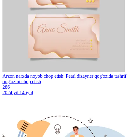
Arzon narxda noyob chop etish: Pearl dizayner qog'ozida tashrif
qog'ozini chop etish
286
2024 yil 14 iyul