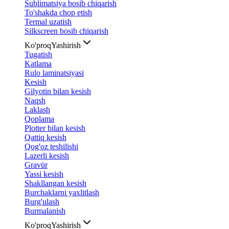
Sublimatsiya bosib chiqarish
To'shakda chop etish
Termal uzatish
Silkscreen bosib chiqarish
Ko'proq
Yashirish
Tugatish
Katlama
Rulo laminatsiyasi
Kesish
Gilyotin bilan kesish
Naqsh
Laklash
Qoplama
Plotter bilan kesish
Qattiq kesish
Qog'oz teshilishi
Lazerli kesish
Gravür
Yassi kesish
Shakllangan kesish
Burchaklarni yaxlitlash
Burg'ulash
Burmalanish
Ko'proq
Yashirish