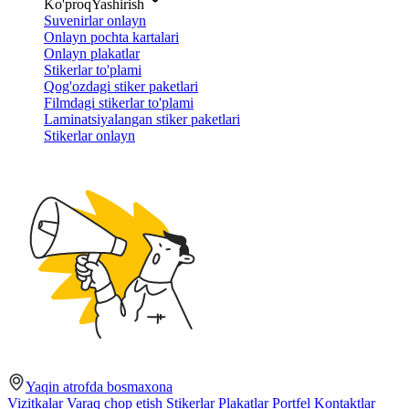
Ko'proq
Yashirish
Suvenirlar onlayn
Onlayn pochta kartalari
Onlayn plakatlar
Stikerlar to'plami
Qog'ozdagi stiker paketlari
Filmdagi stikerlar to'plami
Laminatsiyalangan stiker paketlari
Stikerlar onlayn
Yaqin atrofda bosmaxona
Vizitkalar
Varaq chop etish
Stikerlar
Plakatlar
Portfel
Kontaktlar