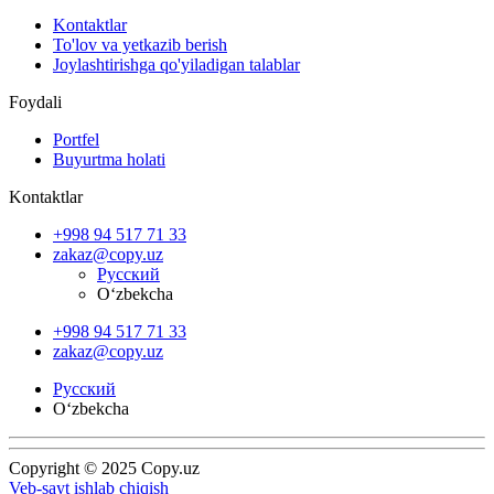
Kontaktlar
To'lov va yetkazib berish
Joylashtirishga qo'yiladigan talablar
Foydali
Portfel
Buyurtma holati
Kontaktlar
+998 94 517 71 33
zakaz@copy.uz
Русский
O‘zbekcha
+998 94 517 71 33
zakaz@copy.uz
Русский
O‘zbekcha
Copyright © 2025 Copy.uz
Veb-sayt ishlab chiqish