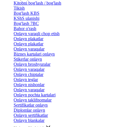
Kitobni bog'lash / bog'lash
Tikish
Bog'lash KBS
KShS ulanishi
Bog'lash 7BC
Bahor o'rash
Onlayn varaqli chop etish
Onlayn plakatlar
Onlayn plakatlar
Onlayn varaqalar
Biznes kartalari onlayn
Stikerlar onlayn
Onlayn broshyuralar
Onlayn varaqalar
Onlayn chiptalar
Onlayn teglar
Onlayn nishonlar
Onlayn varaqalar
Onlayn pochta kartalari
Onlayn taklifnomalar
Sertifikatlar onlayn
Diplomlar onlayn
Onlayn sertifikatlar
Onlayn blankalar