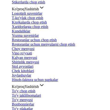
Stikerlarda chop etish
Ko'proq
Yashirish
Logotipli suvenirlar
T-ko'ylak chop etish
Krujkalarda chop etish
Xaridorlarga chop etish
Kundaliklar
Yozma suvenirlar
Restoranlar uchun chop etish
Restoranlar uchun menyularni chop etish
Choy menyusi
Vino ro'yxati
Kalyan menyusi
Shirinlik menyusi
Stol ayvonlari
Chek kitoblari
Joylashuvlar
Hisob-faktura uchun papkalar
Ko'proq
Yashirish
To'y chop etish
To'y taklifnomalari
To'y menyusi
Bonbonnierlar
To'y plakatlar