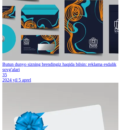
Butun dunyo sizning brendingiz haqida bilsin: reklama esdalik
sovg'alari
35
2024 yil 5 aprel