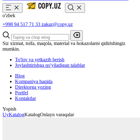
o'zbek
+998 94 517 71 33
zakaz@copy.uz
Siz xizmat, toifa, maqola, material va hokazolarni qidirishingiz
mumkin.
To'lov va yetkazib berish
Joylashtirishga qo'yiladigan talablar
Blog
Kompaniya haqida
Direktorga yozing
Portfel
Kontaktlar
Yopish
Uy
Katalog
Katalog
Onlayn varaqalar