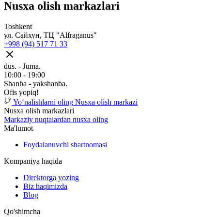
Nusxa olish markazlari
Toshkent
ул. Сайхун, ТЦ "Alfraganus"
+998 (94) 517 71 33
dus. - Juma.
10:00 - 19:00
Shanba - yakshanba.
Ofis yopiq!
Yoʻnalishlarni oling
Nusxa olish markazi
Nusxa olish markazlari
Markaziy nuqtalardan nusxa oling
Ma'lumot
Foydalanuvchi shartnomasi
Kompaniya haqida
Direktorga yozing
Biz haqimizda
Blog
Qo'shimcha