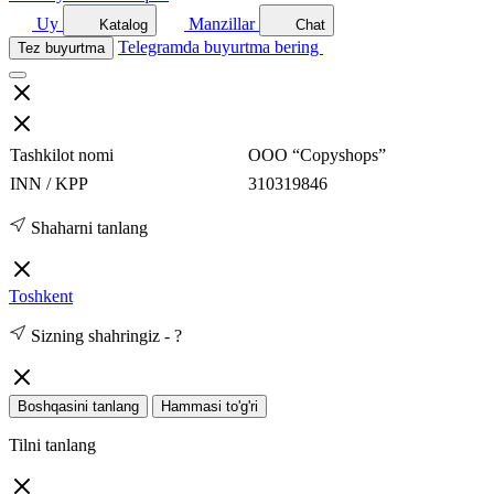
Uy
Manzillar
Katalog
Chat
Telegramda buyurtma bering
Tez buyurtma
Tashkilot nomi
ООО “Copyshops”
INN / KPP
310319846
Shaharni tanlang
Toshkent
Sizning shahringiz -
?
Boshqasini tanlang
Hammasi to'g'ri
Tilni tanlang