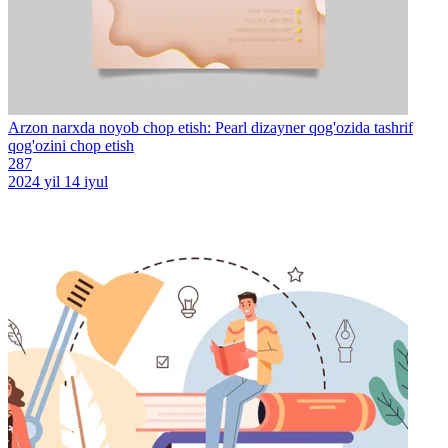
Arzon narxda noyob chop etish: Pearl dizayner qog'ozida tashrif
qog'ozini chop etish
287
2024 yil 14 iyul