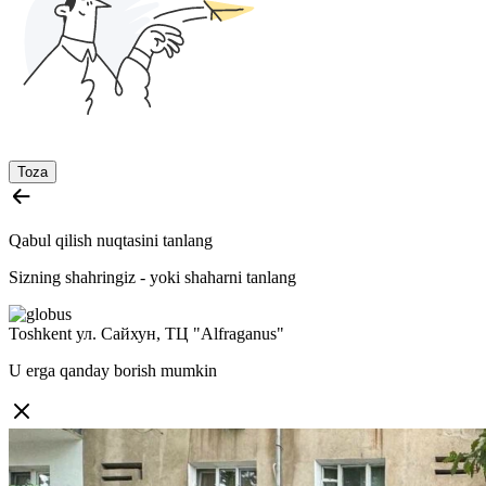
Toza
Qabul qilish nuqtasini tanlang
Sizning shahringiz -
yoki shaharni tanlang
Toshkent
ул. Сайхун, ТЦ "Alfraganus"
U erga qanday borish mumkin