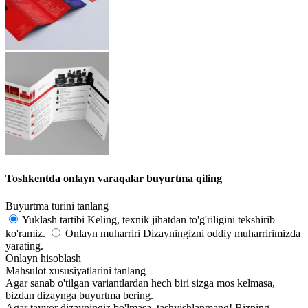
Toshkentda onlayn varaqalar buyurtma qiling
Buyurtma turini tanlang
Yuklash tartibi
Keling, texnik jihatdan to'g'riligini tekshirib
ko'ramiz.
Onlayn muharriri
Dizayningizni oddiy muharririmizda
yarating.
Onlayn hisoblash
Mahsulot xususiyatlarini tanlang
Agar sanab o'tilgan variantlardan hech biri sizga mos kelmasa,
bizdan dizaynga buyurtma bering.
Agar tayyor dizayningiz bo'lmasa, tashvishlanmang! Bizning