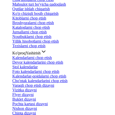
Mahsulot turi bo'yicha qadoqlash
Qutilar ishlab chiqarish
Ko'p chiziqli bosib chiqarish
Kitoblarni chop etish
Broshyuralarni chop etish
Kataloglarni chop etish
Jurnallarni chop etish
Noutbuklarni chop etish
Yillik hisobotlarni chop etish
Tezislarni chop etish
Ko'proq
Yashirish
Kalendarlarni chop etish
Devor kalendarlarini chop etish
Stol kalendarlar
Foto kalendarlarni chop etish
Kalendarlar-qoidalarni chop etish
Cho'ntak kalendarlarini chop etish
Varaqli chop etish dizayni
Vizitka dizayni
Flyer dizayni
Buklet dizayni
Pochta kartasi dizayni
Nishon dizayni
Chipta dizayni