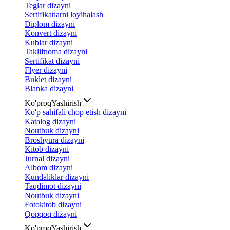
Teglar dizayni
Sertifikatlarni loyihalash
Diplom dizayni
Konvert dizayni
Kublar dizayni
Taklifnoma dizayni
Sertifikat dizayni
Flyer dizayni
Buklet dizayni
Blanka dizayni
Ko'proq
Yashirish
Ko'p sahifali chop etish dizayni
Katalog dizayni
Noutbuk dizayni
Broshyura dizayni
Kitob dizayni
Jurnal dizayni
Albom dizayni
Kundaliklar dizayni
Taqdimot dizayni
Noutbuk dizayni
Fotokitob dizayni
Qopqoq dizayni
Ko'proq
Yashirish