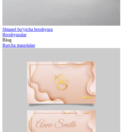
Shtapel bo'yicha broshyura
Broshyuralar
Blog
Barcha maqolalar