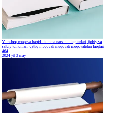
Yumshoq muqova haqida hamma narsa: uning turlari, ijobiy va
salbiy tomonlari, qattiq muqovali muqovali muqovalidan farqlari
464
2024 yil 3 may