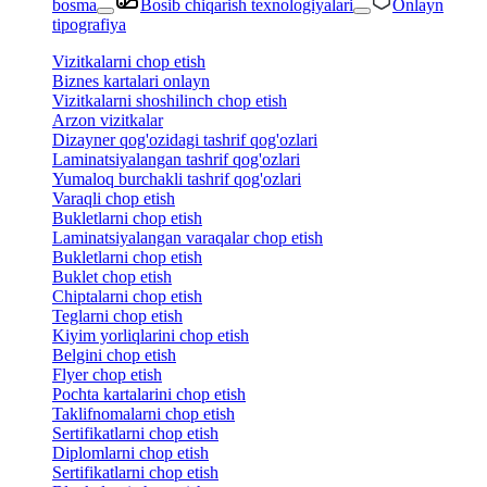
bosma
Bosib chiqarish texnologiyalari
Onlayn
tipografiya
Vizitkalarni chop etish
Biznes kartalari onlayn
Vizitkalarni shoshilinch chop etish
Arzon vizitkalar
Dizayner qog'ozidagi tashrif qog'ozlari
Laminatsiyalangan tashrif qog'ozlari
Yumaloq burchakli tashrif qog'ozlari
Varaqli chop etish
Bukletlarni chop etish
Laminatsiyalangan varaqalar chop etish
Bukletlarni chop etish
Buklet chop etish
Chiptalarni chop etish
Teglarni chop etish
Kiyim yorliqlarini chop etish
Belgini chop etish
Flyer chop etish
Pochta kartalarini chop etish
Taklifnomalarni chop etish
Sertifikatlarni chop etish
Diplomlarni chop etish
Sertifikatlarni chop etish