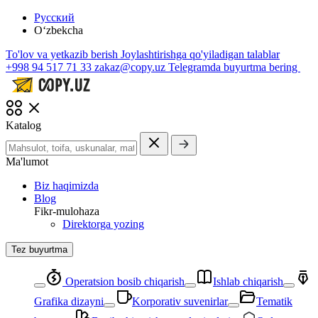
Русский
O‘zbekcha
To'lov va yetkazib berish
Joylashtirishga qo'yiladigan talablar
+998 94 517 71 33
zakaz@copy.uz
Telegramda buyurtma bering
Katalog
Ma'lumot
Biz haqimizda
Blog
Fikr-mulohaza
Direktorga yozing
Tez buyurtma
Operatsion bosib chiqarish
Ishlab chiqarish
Grafika dizayni
Korporativ suvenirlar
Tematik