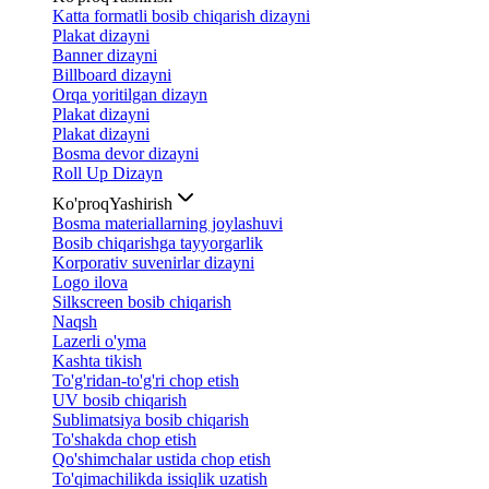
Katta formatli bosib chiqarish dizayni
Plakat dizayni
Banner dizayni
Billboard dizayni
Orqa yoritilgan dizayn
Plakat dizayni
Plakat dizayni
Bosma devor dizayni
Roll Up Dizayn
Ko'proq
Yashirish
Bosma materiallarning joylashuvi
Bosib chiqarishga tayyorgarlik
Korporativ suvenirlar dizayni
Logo ilova
Silkscreen bosib chiqarish
Naqsh
Lazerli o'yma
Kashta tikish
To'g'ridan-to'g'ri chop etish
UV bosib chiqarish
Sublimatsiya bosib chiqarish
To'shakda chop etish
Qo'shimchalar ustida chop etish
To'qimachilikda issiqlik uzatish