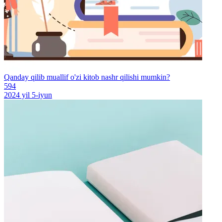
Qanday qilib muallif o'zi kitob nashr qilishi mumkin?
594
2024 yil 5-iyun