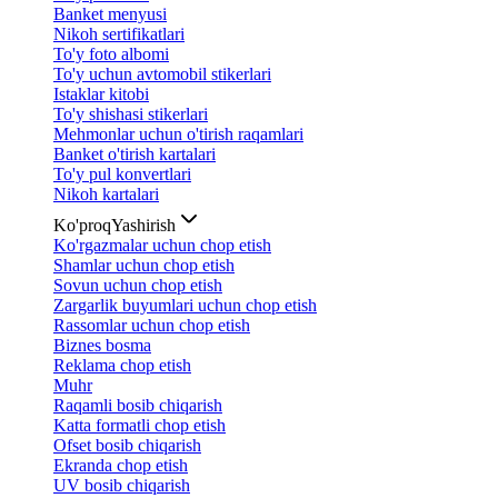
Banket menyusi
Nikoh sertifikatlari
To'y foto albomi
To'y uchun avtomobil stikerlari
Istaklar kitobi
To'y shishasi stikerlari
Mehmonlar uchun o'tirish raqamlari
Banket o'tirish kartalari
To'y pul konvertlari
Nikoh kartalari
Ko'proq
Yashirish
Ko'rgazmalar uchun chop etish
Shamlar uchun chop etish
Sovun uchun chop etish
Zargarlik buyumlari uchun chop etish
Rassomlar uchun chop etish
Biznes bosma
Reklama chop etish
Muhr
Raqamli bosib chiqarish
Katta formatli chop etish
Ofset bosib chiqarish
Ekranda chop etish
UV bosib chiqarish