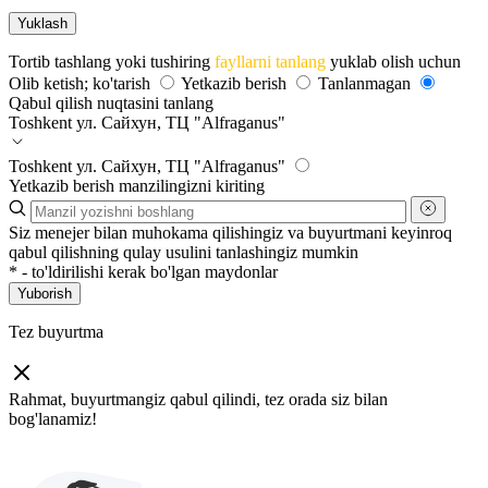
Tortib tashlang yoki tushiring
fayllarni tanlang
yuklab olish uchun
Olib ketish; ko'tarish
Yetkazib berish
Tanlanmagan
Qabul qilish nuqtasini tanlang
Toshkent
ул. Сайхун, ТЦ "Alfraganus"
Toshkent
ул. Сайхун, ТЦ "Alfraganus"
Yetkazib berish manzilingizni kiriting
Siz menejer bilan muhokama qilishingiz va buyurtmani keyinroq
qabul qilishning qulay usulini tanlashingiz mumkin
*
- to'ldirilishi kerak bo'lgan maydonlar
Yuborish
Tez buyurtma
Rahmat, buyurtmangiz qabul qilindi, tez orada siz bilan
bog'lanamiz!