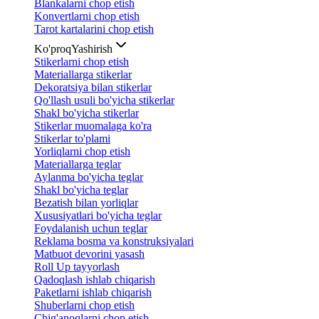
Blankalarni chop etish
Konvertlarni chop etish
Tarot kartalarini chop etish
Ko'proq
Yashirish
Stikerlarni chop etish
Materiallarga stikerlar
Dekoratsiya bilan stikerlar
Qo'llash usuli bo'yicha stikerlar
Shakl bo'yicha stikerlar
Stikerlar muomalaga ko'ra
Stikerlar to'plami
Yorliqlarni chop etish
Materiallarga teglar
Aylanma bo'yicha teglar
Shakl bo'yicha teglar
Bezatish bilan yorliqlar
Xususiyatlari bo'yicha teglar
Foydalanish uchun teglar
Reklama bosma va konstruksiyalari
Matbuot devorini yasash
Roll Up tayyorlash
Qadoqlash ishlab chiqarish
Paketlarni ishlab chiqarish
Shuberlarni chop etish
Chig'anoqlarni chop etish