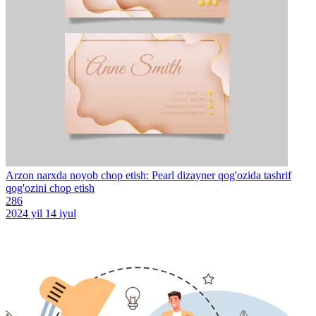
Arzon narxda noyob chop etish: Pearl dizayner qog'ozida tashrif
qog'ozini chop etish
286
2024 yil 14 iyul