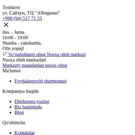
Toshkent
ул. Сайхун, ТЦ "Alfraganus"
+998 (94) 517 71 33
dus. - Juma.
10:00 - 19:00
Shanba - yakshanba.
Ofis yopiq!
Yoʻnalishlarni oling
Nusxa olish markazi
Nusxa olish markazlari
Markaziy nuqtalardan nusxa oling
Ma'lumot
Foydalanuvchi shartnomasi
Kompaniya haqida
Direktorga yozing
Biz haqimizda
Blog
Qo'shimcha
Kontaktlar