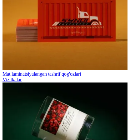
Mat laminatsiyalangan tashrif qog'ozlari
Vizitkalar