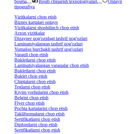
bosma
Bosib chiqarish texnologiyalari
Onlayn
tipografiya
Vizitkalarni chop etish
Biznes kartalari onlayn
Vizitkalarni shoshilinch chop etish
Arzon vizitkalar
Dizayner qog'ozidagi tashrif qog'ozlari
Laminatsiyalangan tashrif qog'ozlari
Yumaloq burchakli tashrif qog'ozlari
Varaqli chop etish
Bukletlarni chop etish
Laminatsiyalangan varaqalar chop etish
Bukletlarni chop etish
Buklet chop etish
Chiptalarni chop etish
Teglarni chop etish
Kiyim yorliqlarini chop etish
Belgini chop etish
Flyer chop etish
Pochta kartalarini chop etish
Taklifnomalarni chop etish
Sertifikatlarni chop etish
Diplomlarni chop etish
Sertifikatlarni chop etish