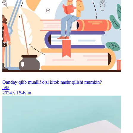
Qanday qilib muallif o'zi kitob nashr qilishi mumkin?
582
2024 yil 5-iyun