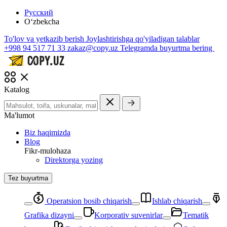
Русский
O‘zbekcha
To'lov va yetkazib berish
Joylashtirishga qo'yiladigan talablar
+998 94 517 71 33
zakaz@copy.uz
Telegramda buyurtma bering
Katalog
Ma'lumot
Biz haqimizda
Blog
Fikr-mulohaza
Direktorga yozing
Tez buyurtma
Operatsion bosib chiqarish
Ishlab chiqarish
Grafika dizayni
Korporativ suvenirlar
Tematik