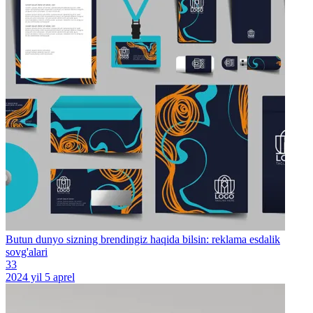
Butun dunyo sizning brendingiz haqida bilsin: reklama esdalik
sovg'alari
33
2024 yil 5 aprel