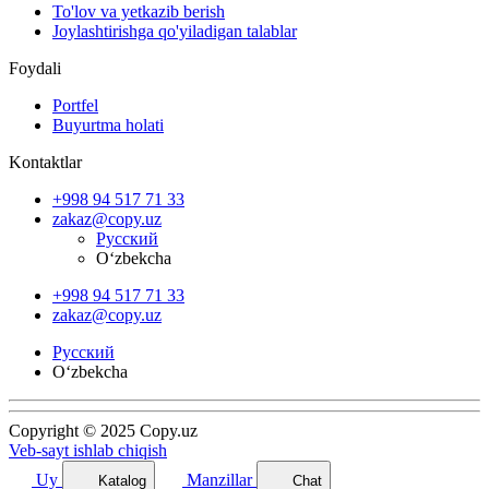
To'lov va yetkazib berish
Joylashtirishga qo'yiladigan talablar
Foydali
Portfel
Buyurtma holati
Kontaktlar
+998 94 517 71 33
zakaz@copy.uz
Русский
O‘zbekcha
+998 94 517 71 33
zakaz@copy.uz
Русский
O‘zbekcha
Copyright © 2025 Copy.uz
Veb-sayt ishlab chiqish
Uy
Manzillar
Katalog
Chat