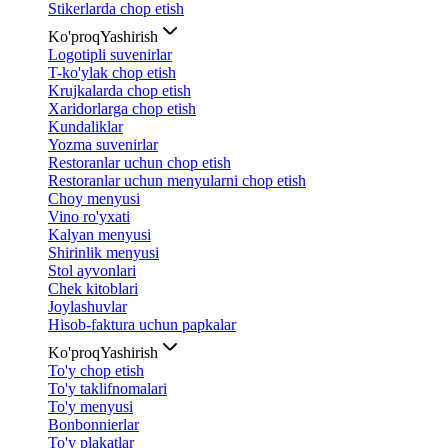
Stikerlarda chop etish
Ko'proq
Yashirish
Logotipli suvenirlar
T-ko'ylak chop etish
Krujkalarda chop etish
Xaridorlarga chop etish
Kundaliklar
Yozma suvenirlar
Restoranlar uchun chop etish
Restoranlar uchun menyularni chop etish
Choy menyusi
Vino ro'yxati
Kalyan menyusi
Shirinlik menyusi
Stol ayvonlari
Chek kitoblari
Joylashuvlar
Hisob-faktura uchun papkalar
Ko'proq
Yashirish
To'y chop etish
To'y taklifnomalari
To'y menyusi
Bonbonnierlar
To'y plakatlar