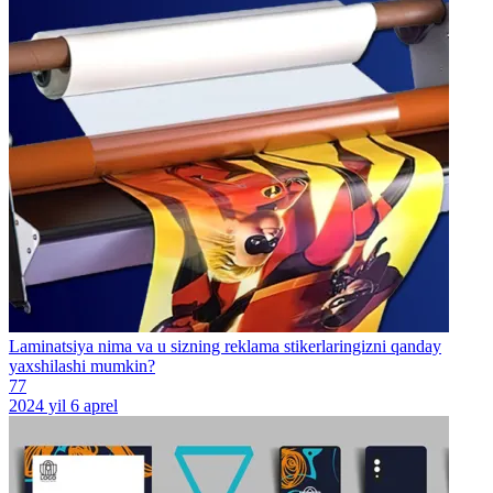
Laminatsiya nima va u sizning reklama stikerlaringizni qanday
yaxshilashi mumkin?
77
2024 yil 6 aprel