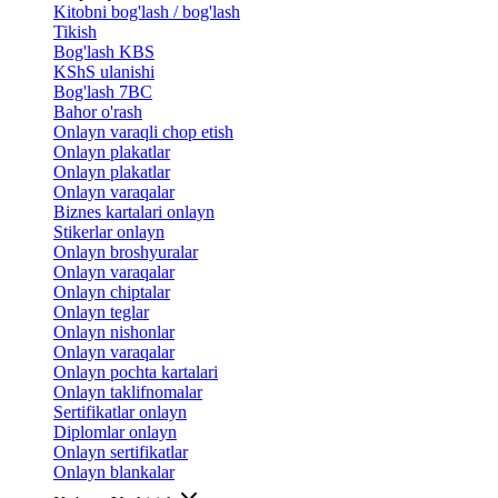
Kitobni bog'lash / bog'lash
Tikish
Bog'lash KBS
KShS ulanishi
Bog'lash 7BC
Bahor o'rash
Onlayn varaqli chop etish
Onlayn plakatlar
Onlayn plakatlar
Onlayn varaqalar
Biznes kartalari onlayn
Stikerlar onlayn
Onlayn broshyuralar
Onlayn varaqalar
Onlayn chiptalar
Onlayn teglar
Onlayn nishonlar
Onlayn varaqalar
Onlayn pochta kartalari
Onlayn taklifnomalar
Sertifikatlar onlayn
Diplomlar onlayn
Onlayn sertifikatlar
Onlayn blankalar