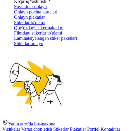
Ko'proq
Yashirish
Suvenirlar onlayn
Onlayn pochta kartalari
Onlayn plakatlar
Stikerlar to'plami
Qog'ozdagi stiker paketlari
Filmdagi stikerlar to'plami
Laminatsiyalangan stiker paketlari
Stikerlar onlayn
Yaqin atrofda bosmaxona
Vizitkalar
Varaq chop etish
Stikerlar
Plakatlar
Portfel
Kontaktlar