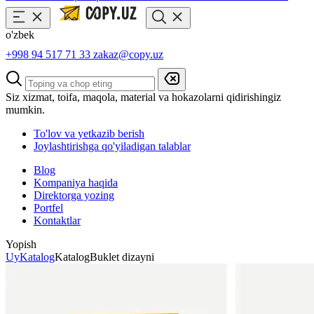
o'zbek
+998 94 517 71 33
zakaz@copy.uz
Siz xizmat, toifa, maqola, material va hokazolarni qidirishingiz
mumkin.
To'lov va yetkazib berish
Joylashtirishga qo'yiladigan talablar
Blog
Kompaniya haqida
Direktorga yozing
Portfel
Kontaktlar
Yopish
Uy
Katalog
Katalog
Buklet dizayni