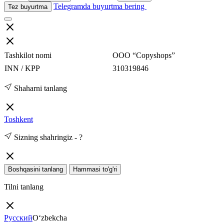
Telegramda buyurtma bering
Tez buyurtma
Tashkilot nomi
ООО “Copyshops”
INN / KPP
310319846
Shaharni tanlang
Toshkent
Sizning shahringiz -
?
Boshqasini tanlang
Hammasi to'g'ri
Tilni tanlang
Русский
O‘zbekcha