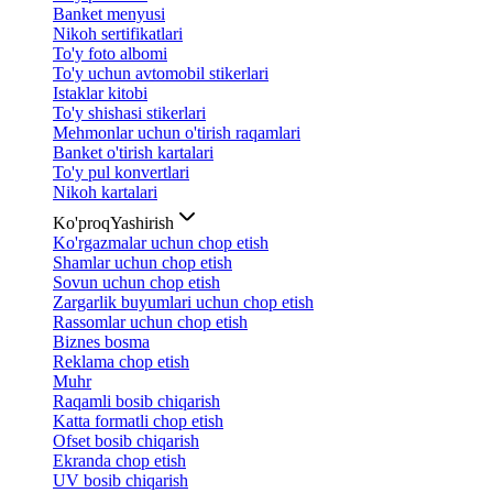
Banket menyusi
Nikoh sertifikatlari
To'y foto albomi
To'y uchun avtomobil stikerlari
Istaklar kitobi
To'y shishasi stikerlari
Mehmonlar uchun o'tirish raqamlari
Banket o'tirish kartalari
To'y pul konvertlari
Nikoh kartalari
Ko'proq
Yashirish
Ko'rgazmalar uchun chop etish
Shamlar uchun chop etish
Sovun uchun chop etish
Zargarlik buyumlari uchun chop etish
Rassomlar uchun chop etish
Biznes bosma
Reklama chop etish
Muhr
Raqamli bosib chiqarish
Katta formatli chop etish
Ofset bosib chiqarish
Ekranda chop etish
UV bosib chiqarish