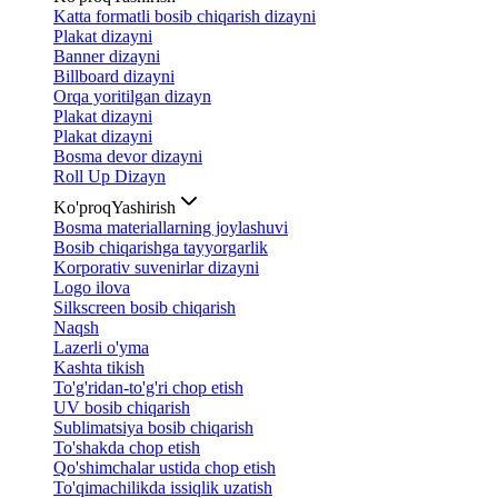
Katta formatli bosib chiqarish dizayni
Plakat dizayni
Banner dizayni
Billboard dizayni
Orqa yoritilgan dizayn
Plakat dizayni
Plakat dizayni
Bosma devor dizayni
Roll Up Dizayn
Ko'proq
Yashirish
Bosma materiallarning joylashuvi
Bosib chiqarishga tayyorgarlik
Korporativ suvenirlar dizayni
Logo ilova
Silkscreen bosib chiqarish
Naqsh
Lazerli o'yma
Kashta tikish
To'g'ridan-to'g'ri chop etish
UV bosib chiqarish
Sublimatsiya bosib chiqarish
To'shakda chop etish
Qo'shimchalar ustida chop etish
To'qimachilikda issiqlik uzatish