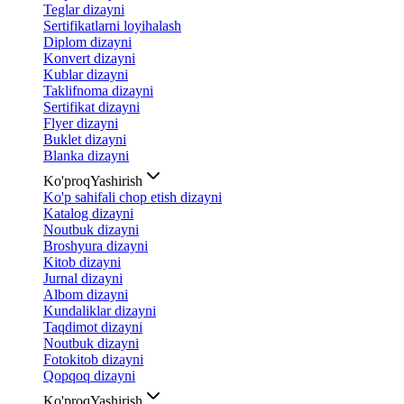
Teglar dizayni
Sertifikatlarni loyihalash
Diplom dizayni
Konvert dizayni
Kublar dizayni
Taklifnoma dizayni
Sertifikat dizayni
Flyer dizayni
Buklet dizayni
Blanka dizayni
Ko'proq
Yashirish
Ko'p sahifali chop etish dizayni
Katalog dizayni
Noutbuk dizayni
Broshyura dizayni
Kitob dizayni
Jurnal dizayni
Albom dizayni
Kundaliklar dizayni
Taqdimot dizayni
Noutbuk dizayni
Fotokitob dizayni
Qopqoq dizayni
Ko'proq
Yashirish