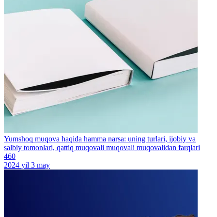
Yumshoq muqova haqida hamma narsa: uning turlari, ijobiy va
salbiy tomonlari, qattiq muqovali muqovali muqovalidan farqlari
460
2024 yil 3 may