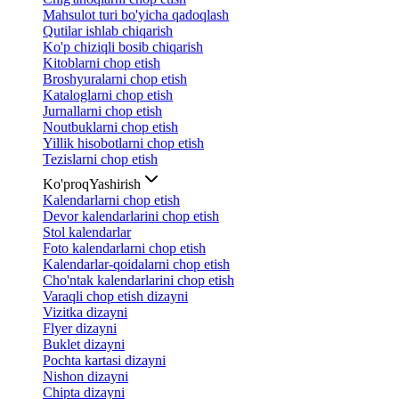
Mahsulot turi bo'yicha qadoqlash
Qutilar ishlab chiqarish
Ko'p chiziqli bosib chiqarish
Kitoblarni chop etish
Broshyuralarni chop etish
Kataloglarni chop etish
Jurnallarni chop etish
Noutbuklarni chop etish
Yillik hisobotlarni chop etish
Tezislarni chop etish
Ko'proq
Yashirish
Kalendarlarni chop etish
Devor kalendarlarini chop etish
Stol kalendarlar
Foto kalendarlarni chop etish
Kalendarlar-qoidalarni chop etish
Cho'ntak kalendarlarini chop etish
Varaqli chop etish dizayni
Vizitka dizayni
Flyer dizayni
Buklet dizayni
Pochta kartasi dizayni
Nishon dizayni
Chipta dizayni