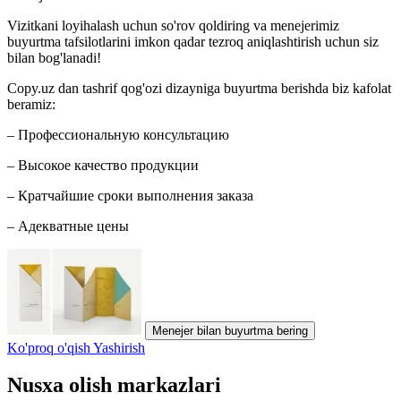
Vizitkani loyihalash uchun so'rov qoldiring va menejerimiz
buyurtma tafsilotlarini imkon qadar tezroq aniqlashtirish uchun siz
bilan bog'lanadi!
Copy.uz dan tashrif qog'ozi dizayniga buyurtma berishda biz kafolat
beramiz:
– Профессиональную консультацию
– Высокое качество продукции
– Кратчайшие сроки выполнения заказа
– Адекватные цены
Menejer bilan buyurtma bering
Ko'proq o'qish
Yashirish
Nusxa olish markazlari