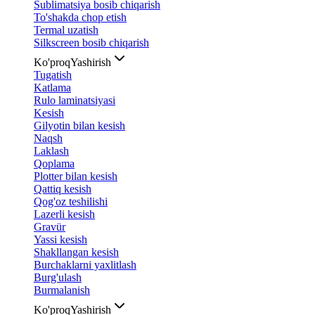
Sublimatsiya bosib chiqarish
To'shakda chop etish
Termal uzatish
Silkscreen bosib chiqarish
Ko'proq
Yashirish
Tugatish
Katlama
Rulo laminatsiyasi
Kesish
Gilyotin bilan kesish
Naqsh
Laklash
Qoplama
Plotter bilan kesish
Qattiq kesish
Qog'oz teshilishi
Lazerli kesish
Gravür
Yassi kesish
Shakllangan kesish
Burchaklarni yaxlitlash
Burg'ulash
Burmalanish
Ko'proq
Yashirish