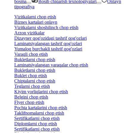
bosma
Bosib chiqarish texnologiyalari
Onlayn
tipografiya
Vizitkalarni chop etish
Biznes kartalari onlayn
Vizitkalarni shoshilinch chop etish
Arzon vizitkalar
Dizayner qog'ozidagi tashrif qog'ozlari
Laminatsiyalangan tashrif qog'ozlari
Yumaloq burchakli tashrif qog'ozlari
Varaqli chop etish
Bukletlarni chop etish
Laminatsiyalangan varaqalar chop etish
Bukletlarni chop etish
Buklet chop etish
Chiptalarni chop etish
Teglarni chop etish
Kiyim yorliqlarini chop etish
Belgini chop etish
Flyer chop etish
Pochta kartalarini chop etish
Taklifnomalarni chop etish
Sertifikatlarni chop etish
Diplomlarni chop etish
Sertifikatlarni chop etish