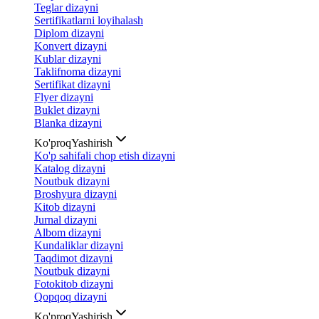
Teglar dizayni
Sertifikatlarni loyihalash
Diplom dizayni
Konvert dizayni
Kublar dizayni
Taklifnoma dizayni
Sertifikat dizayni
Flyer dizayni
Buklet dizayni
Blanka dizayni
Ko'proq
Yashirish
Ko'p sahifali chop etish dizayni
Katalog dizayni
Noutbuk dizayni
Broshyura dizayni
Kitob dizayni
Jurnal dizayni
Albom dizayni
Kundaliklar dizayni
Taqdimot dizayni
Noutbuk dizayni
Fotokitob dizayni
Qopqoq dizayni
Ko'proq
Yashirish