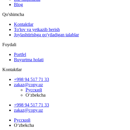
Blog
Qo'shimcha
Kontaktlar
To'lov va yetkazib berish
Joylashtirishga qo'yiladigan talablar
Foydali
Portfel
Buyurtma holati
Kontaktlar
+998 94 517 71 33
zakaz@copy.uz
Русский
O‘zbekcha
+998 94 517 71 33
zakaz@copy.uz
Русский
O‘zbekcha