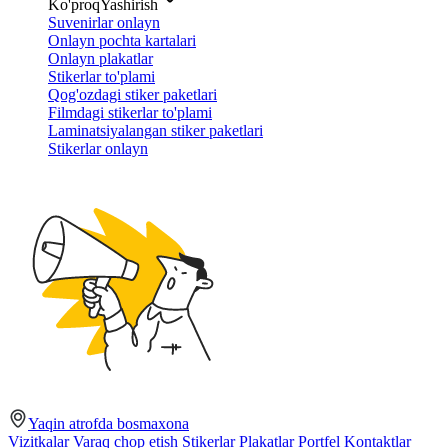
Ko'proq
Yashirish
Suvenirlar onlayn
Onlayn pochta kartalari
Onlayn plakatlar
Stikerlar to'plami
Qog'ozdagi stiker paketlari
Filmdagi stikerlar to'plami
Laminatsiyalangan stiker paketlari
Stikerlar onlayn
Yaqin atrofda bosmaxona
Vizitkalar
Varaq chop etish
Stikerlar
Plakatlar
Portfel
Kontaktlar