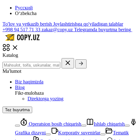
Русский
O‘zbekcha
To'lov va yetkazib berish
Joylashtirishga qo'yiladigan talablar
+998 94 517 71 33
zakaz@copy.uz
Telegramda buyurtma bering
Katalog
Ma'lumot
Biz haqimizda
Blog
Fikr-mulohaza
Direktorga yozing
Tez buyurtma
Operatsion bosib chiqarish
Ishlab chiqarish
Grafika dizayni
Korporativ suvenirlar
Tematik