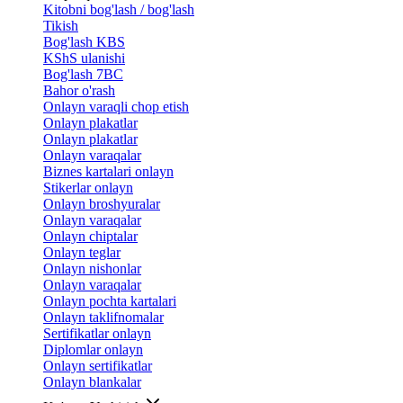
Kitobni bog'lash / bog'lash
Tikish
Bog'lash KBS
KShS ulanishi
Bog'lash 7BC
Bahor o'rash
Onlayn varaqli chop etish
Onlayn plakatlar
Onlayn plakatlar
Onlayn varaqalar
Biznes kartalari onlayn
Stikerlar onlayn
Onlayn broshyuralar
Onlayn varaqalar
Onlayn chiptalar
Onlayn teglar
Onlayn nishonlar
Onlayn varaqalar
Onlayn pochta kartalari
Onlayn taklifnomalar
Sertifikatlar onlayn
Diplomlar onlayn
Onlayn sertifikatlar
Onlayn blankalar