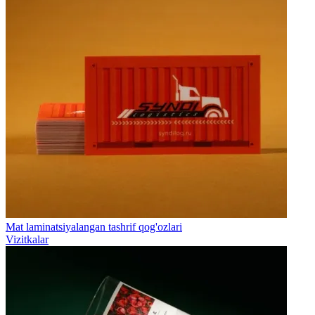
Mat laminatsiyalangan tashrif qog'ozlari
Vizitkalar