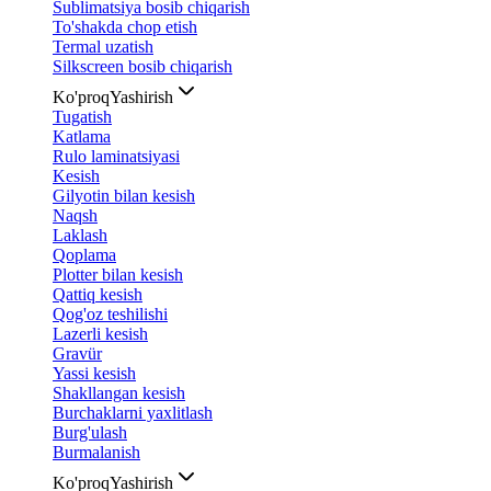
Sublimatsiya bosib chiqarish
To'shakda chop etish
Termal uzatish
Silkscreen bosib chiqarish
Ko'proq
Yashirish
Tugatish
Katlama
Rulo laminatsiyasi
Kesish
Gilyotin bilan kesish
Naqsh
Laklash
Qoplama
Plotter bilan kesish
Qattiq kesish
Qog'oz teshilishi
Lazerli kesish
Gravür
Yassi kesish
Shakllangan kesish
Burchaklarni yaxlitlash
Burg'ulash
Burmalanish
Ko'proq
Yashirish