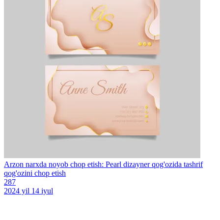
Arzon narxda noyob chop etish: Pearl dizayner qog'ozida tashrif
qog'ozini chop etish
287
2024 yil 14 iyul