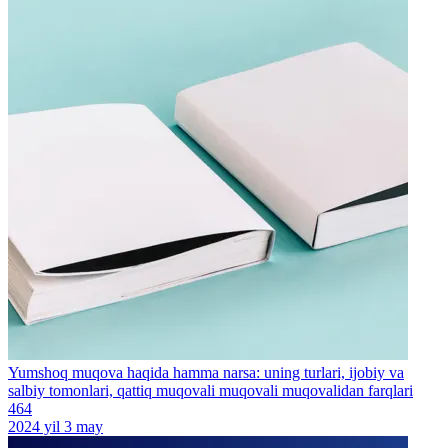
Yumshoq muqova haqida hamma narsa: uning turlari, ijobiy va
salbiy tomonlari, qattiq muqovali muqovali muqovalidan farqlari
464
2024 yil 3 may