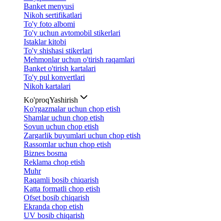
Banket menyusi
Nikoh sertifikatlari
To'y foto albomi
To'y uchun avtomobil stikerlari
Istaklar kitobi
To'y shishasi stikerlari
Mehmonlar uchun o'tirish raqamlari
Banket o'tirish kartalari
To'y pul konvertlari
Nikoh kartalari
Ko'proq
Yashirish
Ko'rgazmalar uchun chop etish
Shamlar uchun chop etish
Sovun uchun chop etish
Zargarlik buyumlari uchun chop etish
Rassomlar uchun chop etish
Biznes bosma
Reklama chop etish
Muhr
Raqamli bosib chiqarish
Katta formatli chop etish
Ofset bosib chiqarish
Ekranda chop etish
UV bosib chiqarish