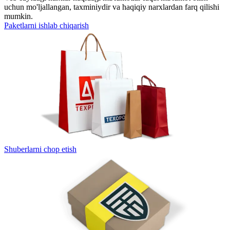
uchun mo'ljallangan, taxminiydir va haqiqiy narxlardan farq qilishi
mumkin.
Paketlarni ishlab chiqarish
Shuberlarni chop etish