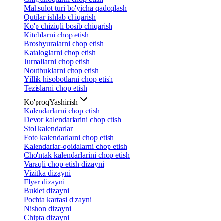
Mahsulot turi bo'yicha qadoqlash
Qutilar ishlab chiqarish
Ko'p chiziqli bosib chiqarish
Kitoblarni chop etish
Broshyuralarni chop etish
Kataloglarni chop etish
Jurnallarni chop etish
Noutbuklarni chop etish
Yillik hisobotlarni chop etish
Tezislarni chop etish
Ko'proq
Yashirish
Kalendarlarni chop etish
Devor kalendarlarini chop etish
Stol kalendarlar
Foto kalendarlarni chop etish
Kalendarlar-qoidalarni chop etish
Cho'ntak kalendarlarini chop etish
Varaqli chop etish dizayni
Vizitka dizayni
Flyer dizayni
Buklet dizayni
Pochta kartasi dizayni
Nishon dizayni
Chipta dizayni