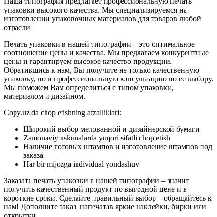
Наша типография предлагает профессиональную печать
упаковки высокого качества. Мы специализируемся на
изготовлении упаковочных материалов для товаров любой
отрасли.
Печать упаковки в нашей типографии – это оптимальное
соотношение цены и качества. Мы предлагаем конкурентные
цены и гарантируем высокое качество продукции.
Обратившись к нам, Вы получите не только качественную
упаковку, но и профессиональную консультацию по ее выбору.
Мы поможем Вам определиться с типом упаковки,
материалом и дизайном.
Copy.uz da chop etishning afzalliklari:
Широкий выбор мелованной и дизайнерской бумаги
Zamonaviy uskunalarda yuqori sifatli chop etish
Наличие готовых штампов и изготовление штампов под
заказа
Har bir mijozga individual yondashuv
Заказать печать упаковки в нашей типографии – значит
получить качественный продукт по выгодной цене и в
короткие сроки. Сделайте правильный выбор – обращайтесь к
нам! Дополните заказ, напечатав яркие наклейки, бирки или
открытки.