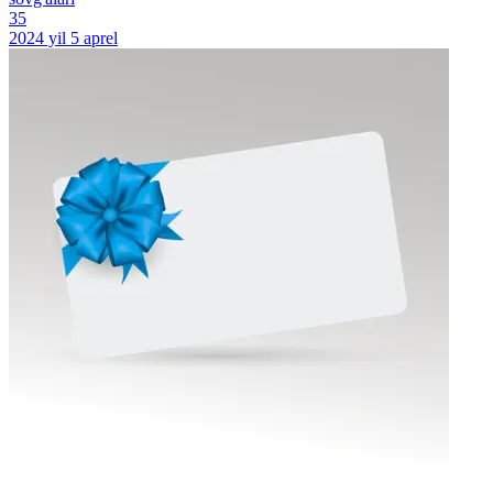
35
2024 yil 5 aprel