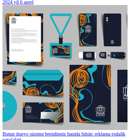
2024 yil 6 aprel
Butun dunyo sizning brendingiz haqida bilsin: reklama esdalik
sovg'alari