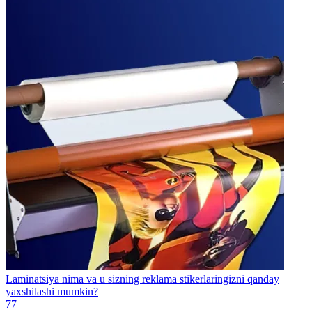
Laminatsiya nima va u sizning reklama stikerlaringizni qanday
yaxshilashi mumkin?
77