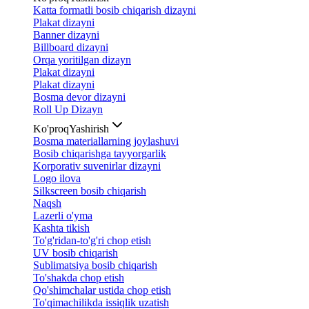
Katta formatli bosib chiqarish dizayni
Plakat dizayni
Banner dizayni
Billboard dizayni
Orqa yoritilgan dizayn
Plakat dizayni
Plakat dizayni
Bosma devor dizayni
Roll Up Dizayn
Ko'proq
Yashirish
Bosma materiallarning joylashuvi
Bosib chiqarishga tayyorgarlik
Korporativ suvenirlar dizayni
Logo ilova
Silkscreen bosib chiqarish
Naqsh
Lazerli o'yma
Kashta tikish
To'g'ridan-to'g'ri chop etish
UV bosib chiqarish
Sublimatsiya bosib chiqarish
To'shakda chop etish
Qo'shimchalar ustida chop etish
To'qimachilikda issiqlik uzatish