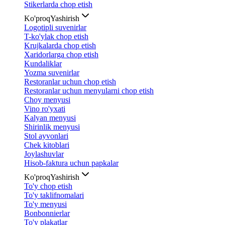
Stikerlarda chop etish
Ko'proq
Yashirish
Logotipli suvenirlar
T-ko'ylak chop etish
Krujkalarda chop etish
Xaridorlarga chop etish
Kundaliklar
Yozma suvenirlar
Restoranlar uchun chop etish
Restoranlar uchun menyularni chop etish
Choy menyusi
Vino ro'yxati
Kalyan menyusi
Shirinlik menyusi
Stol ayvonlari
Chek kitoblari
Joylashuvlar
Hisob-faktura uchun papkalar
Ko'proq
Yashirish
To'y chop etish
To'y taklifnomalari
To'y menyusi
Bonbonnierlar
To'y plakatlar