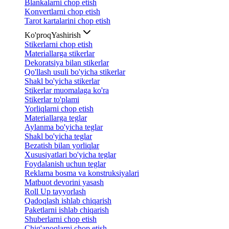
Blankalarni chop etish
Konvertlarni chop etish
Tarot kartalarini chop etish
Ko'proq
Yashirish
Stikerlarni chop etish
Materiallarga stikerlar
Dekoratsiya bilan stikerlar
Qo'llash usuli bo'yicha stikerlar
Shakl bo'yicha stikerlar
Stikerlar muomalaga ko'ra
Stikerlar to'plami
Yorliqlarni chop etish
Materiallarga teglar
Aylanma bo'yicha teglar
Shakl bo'yicha teglar
Bezatish bilan yorliqlar
Xususiyatlari bo'yicha teglar
Foydalanish uchun teglar
Reklama bosma va konstruksiyalari
Matbuot devorini yasash
Roll Up tayyorlash
Qadoqlash ishlab chiqarish
Paketlarni ishlab chiqarish
Shuberlarni chop etish
Chig'anoqlarni chop etish