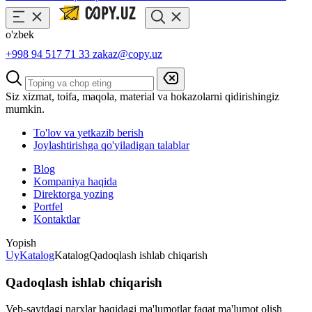
o'zbek
+998 94 517 71 33
zakaz@copy.uz
Siz xizmat, toifa, maqola, material va hokazolarni qidirishingiz
mumkin.
To'lov va yetkazib berish
Joylashtirishga qo'yiladigan talablar
Blog
Kompaniya haqida
Direktorga yozing
Portfel
Kontaktlar
Yopish
Uy
Katalog
Katalog
Qadoqlash ishlab chiqarish
Qadoqlash ishlab chiqarish
Veb-saytdagi narxlar haqidagi ma'lumotlar faqat ma'lumot olish