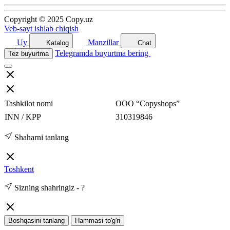
Copyright © 2025 Copy.uz
Veb-sayt ishlab chiqish
Uy
Manzillar
Katalog
Chat
Telegramda buyurtma bering
Tez buyurtma
Tashkilot nomi
ООО “Copyshops”
INN / KPP
310319846
Shaharni tanlang
Toshkent
Sizning shahringiz -
?
Boshqasini tanlang
Hammasi to'g'ri