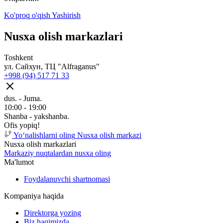
Ko'proq o'qish
Yashirish
Nusxa olish markazlari
Toshkent
ул. Сайхун, ТЦ "Alfraganus"
+998 (94) 517 71 33
dus. - Juma.
10:00 - 19:00
Shanba - yakshanba.
Ofis yopiq!
Yoʻnalishlarni oling
Nusxa olish markazi
Nusxa olish markazlari
Markaziy nuqtalardan nusxa oling
Ma'lumot
Foydalanuvchi shartnomasi
Kompaniya haqida
Direktorga yozing
Biz haqimizda