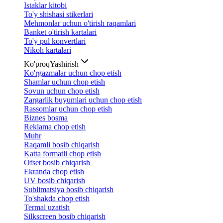
Istaklar kitobi
To'y shishasi stikerlari
Mehmonlar uchun o'tirish raqamlari
Banket o'tirish kartalari
To'y pul konvertlari
Nikoh kartalari
Ko'proq
Yashirish
Ko'rgazmalar uchun chop etish
Shamlar uchun chop etish
Sovun uchun chop etish
Zargarlik buyumlari uchun chop etish
Rassomlar uchun chop etish
Biznes bosma
Reklama chop etish
Muhr
Raqamli bosib chiqarish
Katta formatli chop etish
Ofset bosib chiqarish
Ekranda chop etish
UV bosib chiqarish
Sublimatsiya bosib chiqarish
To'shakda chop etish
Termal uzatish
Silkscreen bosib chiqarish