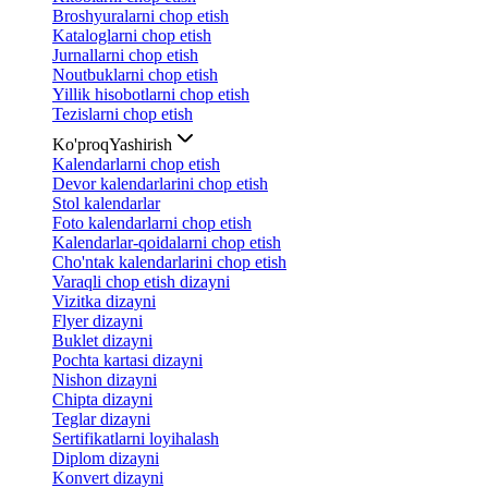
Broshyuralarni chop etish
Kataloglarni chop etish
Jurnallarni chop etish
Noutbuklarni chop etish
Yillik hisobotlarni chop etish
Tezislarni chop etish
Ko'proq
Yashirish
Kalendarlarni chop etish
Devor kalendarlarini chop etish
Stol kalendarlar
Foto kalendarlarni chop etish
Kalendarlar-qoidalarni chop etish
Cho'ntak kalendarlarini chop etish
Varaqli chop etish dizayni
Vizitka dizayni
Flyer dizayni
Buklet dizayni
Pochta kartasi dizayni
Nishon dizayni
Chipta dizayni
Teglar dizayni
Sertifikatlarni loyihalash
Diplom dizayni
Konvert dizayni