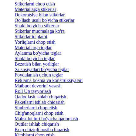
Stikerlarni chop etish
Materiallarga stikerlar
Dekoratsiya bilan stikerlar
Qo'llash usuli bo'yicha stikerlar
Shakl bo'yicha stikerlar
Stikerlar muomalaga ko'ra
Stikerlar to'plami
Yorliqlarni chop etish
Materiallarga teglar
Aylanma bo'yicha teglar
Shakl bo'yicha teglar
Bezatish bilan yorliqlar
Xususiyatlari bo'yicha teglar
Foydalanish uchun teglar
Reklama bosma va konstruksiyalari
Matbuot devorini yasash
Roll Up tayyorlash
Qadoqlash ishlab chiqarish
Paketlarni ishlab chiqarish
Shuberlarni chop etish
Chig'anoqlarni chop etish
Mahsulot turi bo'yicha qadoqlash
Qutilar ishlab chiqarish
Ko'p chiziqli bosib chiqarish
Kitoblarni chop etish