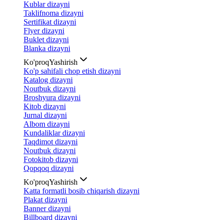
Kublar dizayni
Taklifnoma dizayni
Sertifikat dizayni
Flyer dizayni
Buklet dizayni
Blanka dizayni
Ko'proq
Yashirish
Ko'p sahifali chop etish dizayni
Katalog dizayni
Noutbuk dizayni
Broshyura dizayni
Kitob dizayni
Jurnal dizayni
Albom dizayni
Kundaliklar dizayni
Taqdimot dizayni
Noutbuk dizayni
Fotokitob dizayni
Qopqoq dizayni
Ko'proq
Yashirish
Katta formatli bosib chiqarish dizayni
Plakat dizayni
Banner dizayni
Billboard dizayni