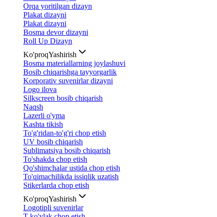
Orqa yoritilgan dizayn
Plakat dizayni
Plakat dizayni
Bosma devor dizayni
Roll Up Dizayn
Ko'proq
Yashirish
Bosma materiallarning joylashuvi
Bosib chiqarishga tayyorgarlik
Korporativ suvenirlar dizayni
Logo ilova
Silkscreen bosib chiqarish
Naqsh
Lazerli o'yma
Kashta tikish
To'g'ridan-to'g'ri chop etish
UV bosib chiqarish
Sublimatsiya bosib chiqarish
To'shakda chop etish
Qo'shimchalar ustida chop etish
To'qimachilikda issiqlik uzatish
Stikerlarda chop etish
Ko'proq
Yashirish
Logotipli suvenirlar
T-ko'ylak chop etish