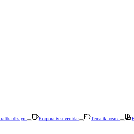
rafika dizayni
Korporativ suvenirlar
Tematik bosma
B