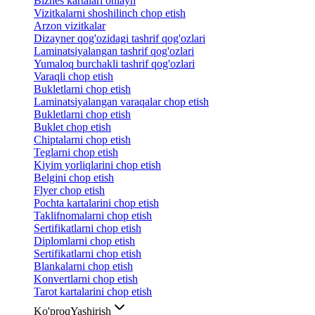
Biznes kartalari onlayn
Vizitkalarni shoshilinch chop etish
Arzon vizitkalar
Dizayner qog'ozidagi tashrif qog'ozlari
Laminatsiyalangan tashrif qog'ozlari
Yumaloq burchakli tashrif qog'ozlari
Varaqli chop etish
Bukletlarni chop etish
Laminatsiyalangan varaqalar chop etish
Bukletlarni chop etish
Buklet chop etish
Chiptalarni chop etish
Teglarni chop etish
Kiyim yorliqlarini chop etish
Belgini chop etish
Flyer chop etish
Pochta kartalarini chop etish
Taklifnomalarni chop etish
Sertifikatlarni chop etish
Diplomlarni chop etish
Sertifikatlarni chop etish
Blankalarni chop etish
Konvertlarni chop etish
Tarot kartalarini chop etish
Ko'proq
Yashirish