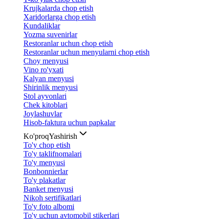
Krujkalarda chop etish
Xaridorlarga chop etish
Kundaliklar
Yozma suvenirlar
Restoranlar uchun chop etish
Restoranlar uchun menyularni chop etish
Choy menyusi
Vino ro'yxati
Kalyan menyusi
Shirinlik menyusi
Stol ayvonlari
Chek kitoblari
Joylashuvlar
Hisob-faktura uchun papkalar
Ko'proq
Yashirish
To'y chop etish
To'y taklifnomalari
To'y menyusi
Bonbonnierlar
To'y plakatlar
Banket menyusi
Nikoh sertifikatlari
To'y foto albomi
To'y uchun avtomobil stikerlari