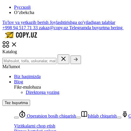
Русский
O‘zbekcha
To'lov va yetkazib berish
Joylashtirishga qo'yiladigan talablar
+998 94 517 71 33
zakaz@copy.uz
Telegramda buyurtma bering
Katalog
Ma'lumot
Biz haqimizda
Blog
Fikr-mulohaza
Direktorga yozing
Tez buyurtma
Operatsion bosib chiqarish
Ishlab chiqarish
G
Vizitkalarni chop etish