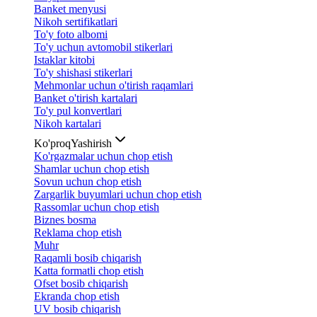
Banket menyusi
Nikoh sertifikatlari
To'y foto albomi
To'y uchun avtomobil stikerlari
Istaklar kitobi
To'y shishasi stikerlari
Mehmonlar uchun o'tirish raqamlari
Banket o'tirish kartalari
To'y pul konvertlari
Nikoh kartalari
Ko'proq
Yashirish
Ko'rgazmalar uchun chop etish
Shamlar uchun chop etish
Sovun uchun chop etish
Zargarlik buyumlari uchun chop etish
Rassomlar uchun chop etish
Biznes bosma
Reklama chop etish
Muhr
Raqamli bosib chiqarish
Katta formatli chop etish
Ofset bosib chiqarish
Ekranda chop etish
UV bosib chiqarish