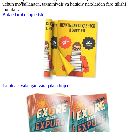
uchun mo'ljallangan, taxminiydir va haqiqiy narxlardan farq qilishi
mumkin.
Bukletlarni chop etish
Laminatsiyalangan varaqalar chop etish