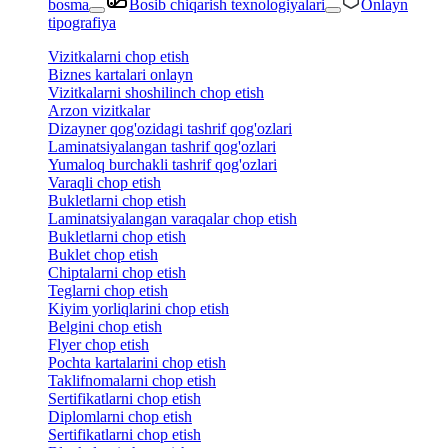
bosma
Bosib chiqarish texnologiyalari
Onlayn
tipografiya
Vizitkalarni chop etish
Biznes kartalari onlayn
Vizitkalarni shoshilinch chop etish
Arzon vizitkalar
Dizayner qog'ozidagi tashrif qog'ozlari
Laminatsiyalangan tashrif qog'ozlari
Yumaloq burchakli tashrif qog'ozlari
Varaqli chop etish
Bukletlarni chop etish
Laminatsiyalangan varaqalar chop etish
Bukletlarni chop etish
Buklet chop etish
Chiptalarni chop etish
Teglarni chop etish
Kiyim yorliqlarini chop etish
Belgini chop etish
Flyer chop etish
Pochta kartalarini chop etish
Taklifnomalarni chop etish
Sertifikatlarni chop etish
Diplomlarni chop etish
Sertifikatlarni chop etish