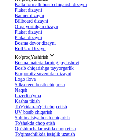
Katta formatli bosib chiqarish dizayni
Plakat dizayni
Banner dizayni
Billboard dizayni
Orqa yoritilgan dizayn
Plakat dizayni
Plakat dizayni
Bosma devor dizayni
Roll Up Dizayn
Ko'proq
Yashirish
Bosma materiallarning joylashuvi
Bosib chiqarishga tayyorgarlik
Korporativ suvenirlar dizayni
Logo ilova
Silkscreen bosib chiqarish
Naqsh
Lazerli o'yma
Kashta tikish
To'g'ridan-to'g'ri chop etish
UV bosib chiqarish
Sublimatsiya bosib chiqarish
To'shakda chop etish
Qo'shimchalar ustida chop etish
To'qimachilikda issiqlik uzatish