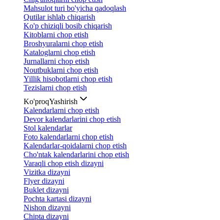
Mahsulot turi bo'yicha qadoqlash
Qutilar ishlab chiqarish
Ko'p chiziqli bosib chiqarish
Kitoblarni chop etish
Broshyuralarni chop etish
Kataloglarni chop etish
Jurnallarni chop etish
Noutbuklarni chop etish
Yillik hisobotlarni chop etish
Tezislarni chop etish
Ko'proq
Yashirish
Kalendarlarni chop etish
Devor kalendarlarini chop etish
Stol kalendarlar
Foto kalendarlarni chop etish
Kalendarlar-qoidalarni chop etish
Cho'ntak kalendarlarini chop etish
Varaqli chop etish dizayni
Vizitka dizayni
Flyer dizayni
Buklet dizayni
Pochta kartasi dizayni
Nishon dizayni
Chipta dizayni