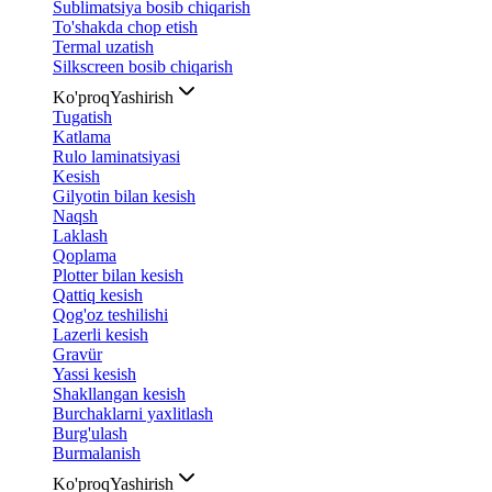
Sublimatsiya bosib chiqarish
To'shakda chop etish
Termal uzatish
Silkscreen bosib chiqarish
Ko'proq
Yashirish
Tugatish
Katlama
Rulo laminatsiyasi
Kesish
Gilyotin bilan kesish
Naqsh
Laklash
Qoplama
Plotter bilan kesish
Qattiq kesish
Qog'oz teshilishi
Lazerli kesish
Gravür
Yassi kesish
Shakllangan kesish
Burchaklarni yaxlitlash
Burg'ulash
Burmalanish
Ko'proq
Yashirish