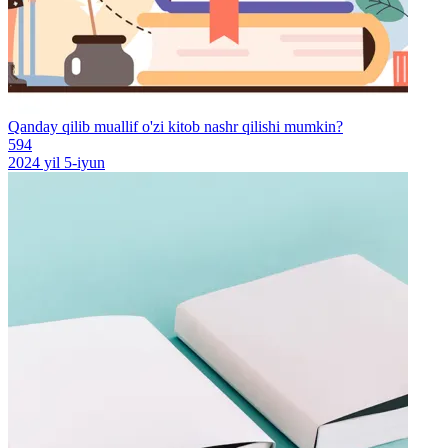
Qanday qilib muallif o'zi kitob nashr qilishi mumkin?
594
2024 yil 5-iyun