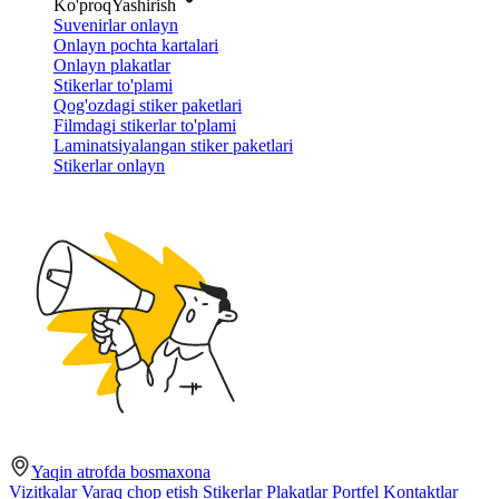
Ko'proq
Yashirish
Suvenirlar onlayn
Onlayn pochta kartalari
Onlayn plakatlar
Stikerlar to'plami
Qog'ozdagi stiker paketlari
Filmdagi stikerlar to'plami
Laminatsiyalangan stiker paketlari
Stikerlar onlayn
Yaqin atrofda bosmaxona
Vizitkalar
Varaq chop etish
Stikerlar
Plakatlar
Portfel
Kontaktlar