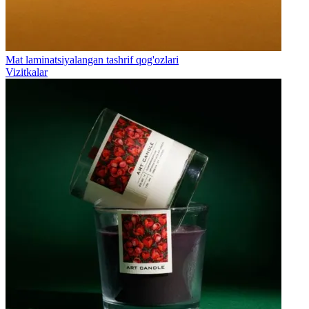
Mat laminatsiyalangan tashrif qog'ozlari
Vizitkalar