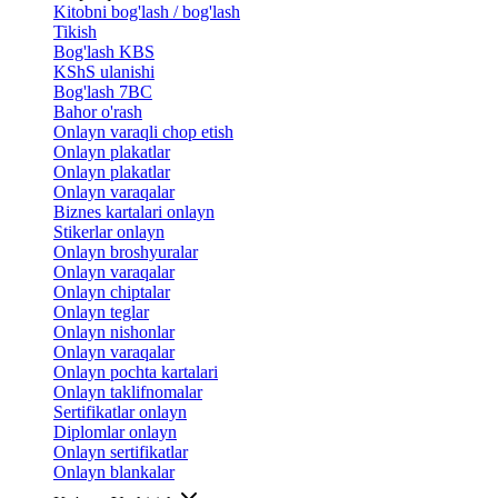
Kitobni bog'lash / bog'lash
Tikish
Bog'lash KBS
KShS ulanishi
Bog'lash 7BC
Bahor o'rash
Onlayn varaqli chop etish
Onlayn plakatlar
Onlayn plakatlar
Onlayn varaqalar
Biznes kartalari onlayn
Stikerlar onlayn
Onlayn broshyuralar
Onlayn varaqalar
Onlayn chiptalar
Onlayn teglar
Onlayn nishonlar
Onlayn varaqalar
Onlayn pochta kartalari
Onlayn taklifnomalar
Sertifikatlar onlayn
Diplomlar onlayn
Onlayn sertifikatlar
Onlayn blankalar