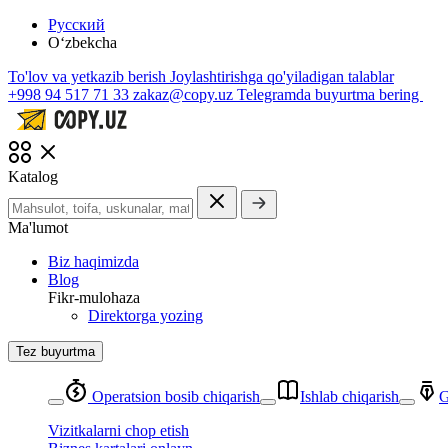
Русский
O‘zbekcha
To'lov va yetkazib berish
Joylashtirishga qo'yiladigan talablar
+998 94 517 71 33
zakaz@copy.uz
Telegramda buyurtma bering
Katalog
Ma'lumot
Biz haqimizda
Blog
Fikr-mulohaza
Direktorga yozing
Tez buyurtma
Operatsion bosib chiqarish
Ishlab chiqarish
G
Vizitkalarni chop etish