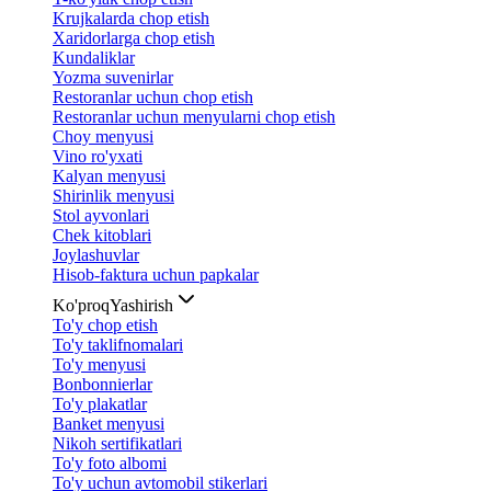
Krujkalarda chop etish
Xaridorlarga chop etish
Kundaliklar
Yozma suvenirlar
Restoranlar uchun chop etish
Restoranlar uchun menyularni chop etish
Choy menyusi
Vino ro'yxati
Kalyan menyusi
Shirinlik menyusi
Stol ayvonlari
Chek kitoblari
Joylashuvlar
Hisob-faktura uchun papkalar
Ko'proq
Yashirish
To'y chop etish
To'y taklifnomalari
To'y menyusi
Bonbonnierlar
To'y plakatlar
Banket menyusi
Nikoh sertifikatlari
To'y foto albomi
To'y uchun avtomobil stikerlari