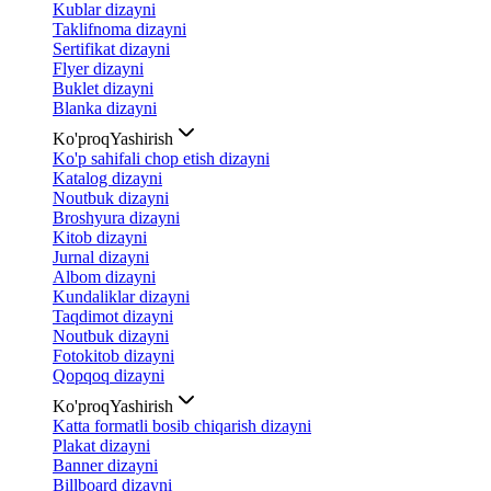
Kublar dizayni
Taklifnoma dizayni
Sertifikat dizayni
Flyer dizayni
Buklet dizayni
Blanka dizayni
Ko'proq
Yashirish
Ko'p sahifali chop etish dizayni
Katalog dizayni
Noutbuk dizayni
Broshyura dizayni
Kitob dizayni
Jurnal dizayni
Albom dizayni
Kundaliklar dizayni
Taqdimot dizayni
Noutbuk dizayni
Fotokitob dizayni
Qopqoq dizayni
Ko'proq
Yashirish
Katta formatli bosib chiqarish dizayni
Plakat dizayni
Banner dizayni
Billboard dizayni