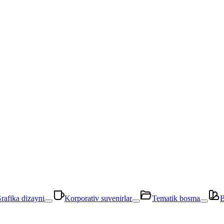
rafika dizayni
Korporativ suvenirlar
Tematik bosma
B