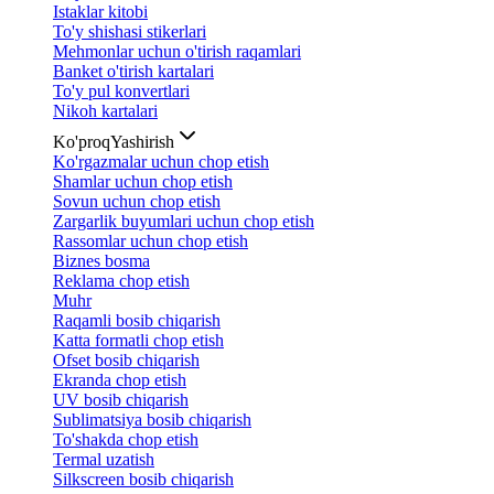
Istaklar kitobi
To'y shishasi stikerlari
Mehmonlar uchun o'tirish raqamlari
Banket o'tirish kartalari
To'y pul konvertlari
Nikoh kartalari
Ko'proq
Yashirish
Ko'rgazmalar uchun chop etish
Shamlar uchun chop etish
Sovun uchun chop etish
Zargarlik buyumlari uchun chop etish
Rassomlar uchun chop etish
Biznes bosma
Reklama chop etish
Muhr
Raqamli bosib chiqarish
Katta formatli chop etish
Ofset bosib chiqarish
Ekranda chop etish
UV bosib chiqarish
Sublimatsiya bosib chiqarish
To'shakda chop etish
Termal uzatish
Silkscreen bosib chiqarish