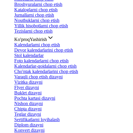
Broshyuralarni chop etish
Kataloglarni chop etish
Jurnallarni chop etish
Noutbuklarni chop etish
Yillik hisobotlarni chop etish
Tezislarni chop etish
Ko'proq
Yashirish
Kalendarlarni chop etish
Devor kalendarlarini chop etish
Stol kalendarlar
Foto kalendarlarni chop etish
Kalendarlar-qoidalarni chop etish
Cho'ntak kalendarlarini chop etish
Varaqli chop etish dizayni
Vizitka dizayni
Flyer dizayni
Buklet dizayni
Pochta kartasi dizayni
Nishon dizayni
Chipta dizayni
Teglar dizayni
Sertifikatlarni loyihalash
Diplom dizayni
Konvert dizayni