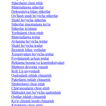
Stikerlarni chop etish
Materiallarga stikerlar
Dekoratsiya bilan stikerlar
Qo'llash usuli bo'yicha stikerlar
Shakl bo'yicha stikerlar
Stikerlar muomalaga ko'ra
Stikerlar to'plami
Yorliqlarni chop etish
Materiallarga teglar
Aylanma bo'yicha teglar
Shakl bo'yicha teglar
Bezatish bilan yorliqlar
Xususiyatlari bo'yicha teglar
Foydalanish uchun teglar
Reklama bosma va konstruksiyalari
Matbuot devorini yasash
Roll Up tayyorlash
Qadoqlash ishlab chiqarish
Paketlarni ishlab chiqarish
Shuberlarni chop etish
Chig'anoqlarni chop etish
Mahsulot turi bo'yicha qadoqlash
Qutilar ishlab chiqarish
Ko'p chiziqli bosib chiqarish
Kitoblarni chop etish