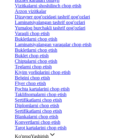
Biznes kartalari onlayn
Vizitkalarni shoshilinch chop etish
Arzon vizitkalar
Dizayner qog'ozidagi tashrif qog'ozlari
Laminatsiyalangan tashrif qog'ozlari
Yumaloq burchakli tashrif qog'ozlari
Varaqli chop etish
Bukletlarni chop etish
Laminatsiyalangan varaqalar chop etish
Bukletlarni chop etish
Buklet chop etish
Chiptalarni chop etish
Teglarni chop etish
Kiyim yorliqlarini chop etish
Belgini chop etish
Flyer chop etish
Pochta kartalarini chop etish
Taklifnomalarni chop etish
Sertifikatlarni chop etish
Diplomlarni chop etish
Sertifikatlarni chop etish
Blankalarni chop etish
Konvertlarni chop etish
Tarot kartalarini chop etish
Ko'proq
Yashirish