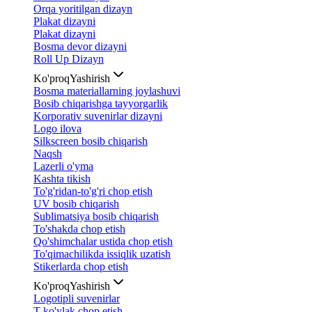
Orqa yoritilgan dizayn
Plakat dizayni
Plakat dizayni
Bosma devor dizayni
Roll Up Dizayn
Ko'proq
Yashirish
Bosma materiallarning joylashuvi
Bosib chiqarishga tayyorgarlik
Korporativ suvenirlar dizayni
Logo ilova
Silkscreen bosib chiqarish
Naqsh
Lazerli o'yma
Kashta tikish
To'g'ridan-to'g'ri chop etish
UV bosib chiqarish
Sublimatsiya bosib chiqarish
To'shakda chop etish
Qo'shimchalar ustida chop etish
To'qimachilikda issiqlik uzatish
Stikerlarda chop etish
Ko'proq
Yashirish
Logotipli suvenirlar
T-ko'ylak chop etish