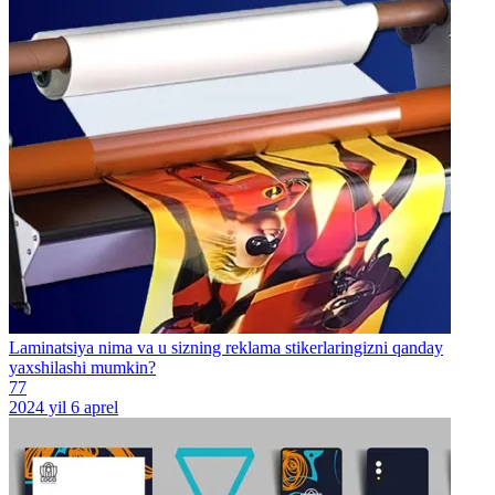
Laminatsiya nima va u sizning reklama stikerlaringizni qanday
yaxshilashi mumkin?
77
2024 yil 6 aprel