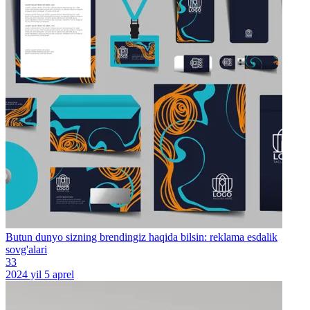
Butun dunyo sizning brendingiz haqida bilsin: reklama esdalik
sovg'alari
33
2024 yil 5 aprel