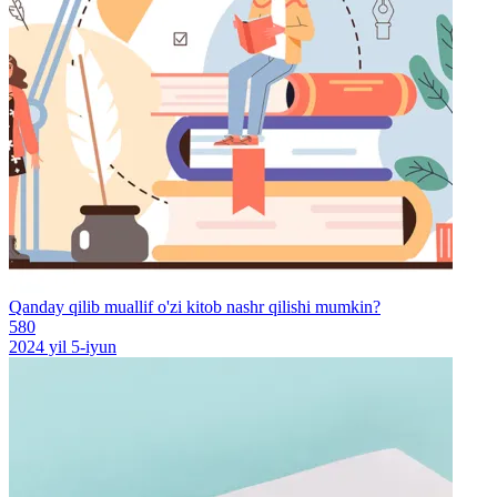
Qanday qilib muallif o'zi kitob nashr qilishi mumkin?
580
2024 yil 5-iyun