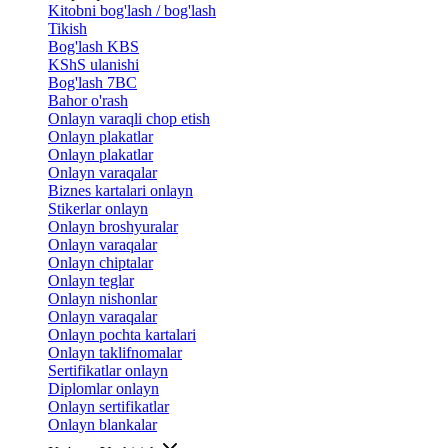
Kitobni bog'lash / bog'lash
Tikish
Bog'lash KBS
KShS ulanishi
Bog'lash 7BC
Bahor o'rash
Onlayn varaqli chop etish
Onlayn plakatlar
Onlayn plakatlar
Onlayn varaqalar
Biznes kartalari onlayn
Stikerlar onlayn
Onlayn broshyuralar
Onlayn varaqalar
Onlayn chiptalar
Onlayn teglar
Onlayn nishonlar
Onlayn varaqalar
Onlayn pochta kartalari
Onlayn taklifnomalar
Sertifikatlar onlayn
Diplomlar onlayn
Onlayn sertifikatlar
Onlayn blankalar