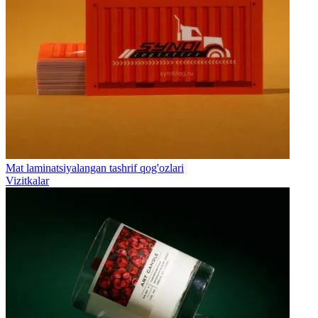
Mat laminatsiyalangan tashrif qog'ozlari
Vizitkalar