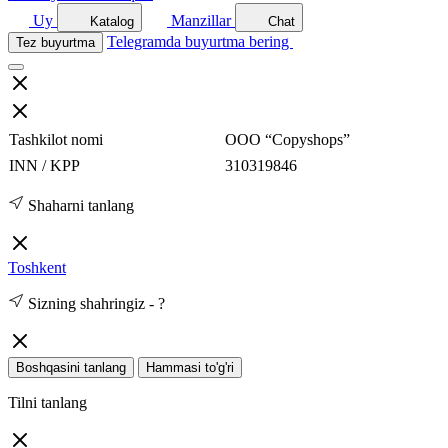
Uy
Manzillar
Katalog
Chat
Telegramda buyurtma bering
Tez buyurtma
Tashkilot nomi
ООО “Copyshops”
INN / KPP
310319846
Shaharni tanlang
Toshkent
Sizning shahringiz -
?
Boshqasini tanlang
Hammasi to'g'ri
Tilni tanlang