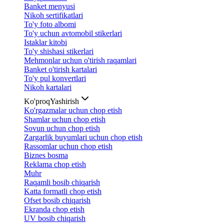
Banket menyusi
Nikoh sertifikatlari
To'y foto albomi
To'y uchun avtomobil stikerlari
Istaklar kitobi
To'y shishasi stikerlari
Mehmonlar uchun o'tirish raqamlari
Banket o'tirish kartalari
To'y pul konvertlari
Nikoh kartalari
Ko'proq
Yashirish
Ko'rgazmalar uchun chop etish
Shamlar uchun chop etish
Sovun uchun chop etish
Zargarlik buyumlari uchun chop etish
Rassomlar uchun chop etish
Biznes bosma
Reklama chop etish
Muhr
Raqamli bosib chiqarish
Katta formatli chop etish
Ofset bosib chiqarish
Ekranda chop etish
UV bosib chiqarish