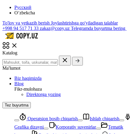
Русский
O‘zbekcha
To'lov va yetkazib berish
Joylashtirishga qo'yiladigan talablar
+998 94 517 71 33
zakaz@copy.uz
Telegramda buyurtma bering
Katalog
Ma'lumot
Biz haqimizda
Blog
Fikr-mulohaza
Direktorga yozing
Tez buyurtma
Operatsion bosib chiqarish
Ishlab chiqarish
Grafika dizayni
Korporativ suvenirlar
Tematik