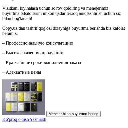
Vizitkani loyihalash uchun so'rov qoldiring va menejerimiz
buyurtma tafsilotlarini imkon qadar tezroq aniqlashtirish uchun siz
bilan bog'lanadi!
Copy.uz dan tashrif qog'ozi dizayniga buyurtma berishda biz kafolat
beramiz:
– Профессиональную консультацию
– Высокое качество продукции
– Кратчайшие сроки выполнения заказа
– Адекватные цены
Menejer bilan buyurtma bering
Ko'proq o'qish
Yashirish