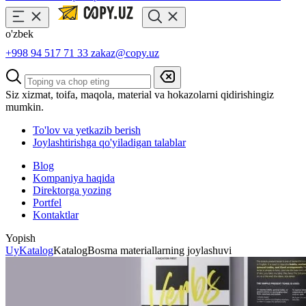
o'zbek
+998 94 517 71 33
zakaz@copy.uz
Siz xizmat, toifa, maqola, material va hokazolarni qidirishingiz
mumkin.
To'lov va yetkazib berish
Joylashtirishga qo'yiladigan talablar
Blog
Kompaniya haqida
Direktorga yozing
Portfel
Kontaktlar
Yopish
Uy
Katalog
Katalog
Bosma materiallarning joylashuvi