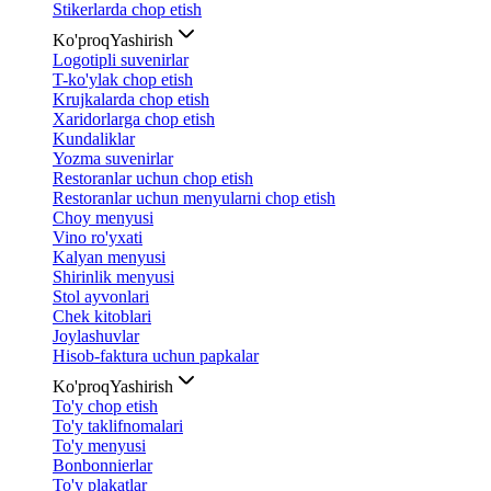
Stikerlarda chop etish
Ko'proq
Yashirish
Logotipli suvenirlar
T-ko'ylak chop etish
Krujkalarda chop etish
Xaridorlarga chop etish
Kundaliklar
Yozma suvenirlar
Restoranlar uchun chop etish
Restoranlar uchun menyularni chop etish
Choy menyusi
Vino ro'yxati
Kalyan menyusi
Shirinlik menyusi
Stol ayvonlari
Chek kitoblari
Joylashuvlar
Hisob-faktura uchun papkalar
Ko'proq
Yashirish
To'y chop etish
To'y taklifnomalari
To'y menyusi
Bonbonnierlar
To'y plakatlar