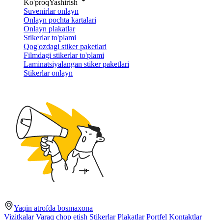
Ko'proq
Yashirish
Suvenirlar onlayn
Onlayn pochta kartalari
Onlayn plakatlar
Stikerlar to'plami
Qog'ozdagi stiker paketlari
Filmdagi stikerlar to'plami
Laminatsiyalangan stiker paketlari
Stikerlar onlayn
Yaqin atrofda bosmaxona
Vizitkalar
Varaq chop etish
Stikerlar
Plakatlar
Portfel
Kontaktlar