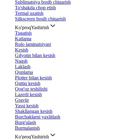
Sublimatsiya bosib chiqarish
To'shakda chop etish
Termal uzatish
Silkscreen bosib chiqarish
Ko'proq
Yashirish
Tugatish
Katlama
Rulo laminatsiyasi
Kesish
Gilyotin bilan kesish
Naqsh
Laklash
Qoplama
Plotter bilan kesish
Qattiq kesish
Qog'oz teshilishi
Lazerli kesish
Gravür
Yassi kesish
Shakllangan kesish
Burchaklarni yaxlitlash
Burg'ulash
Burmalanish
Ko'proq
Yashirish