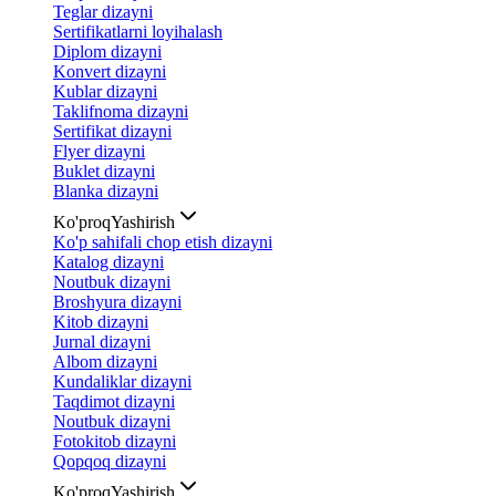
Teglar dizayni
Sertifikatlarni loyihalash
Diplom dizayni
Konvert dizayni
Kublar dizayni
Taklifnoma dizayni
Sertifikat dizayni
Flyer dizayni
Buklet dizayni
Blanka dizayni
Ko'proq
Yashirish
Ko'p sahifali chop etish dizayni
Katalog dizayni
Noutbuk dizayni
Broshyura dizayni
Kitob dizayni
Jurnal dizayni
Albom dizayni
Kundaliklar dizayni
Taqdimot dizayni
Noutbuk dizayni
Fotokitob dizayni
Qopqoq dizayni
Ko'proq
Yashirish