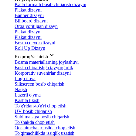
Katta formatli bosib chiqarish dizayni
Plakat dizayni
Banner dizayni
Billboard dizayni
Orqa yoritilgan dizayn
Plakat dizayni
Plakat dizayni
Bosma devor dizayni
Roll Up Dizayn
Ko'proq
Yashirish
Bosma materiallarning joylashuvi
Bosib chiqarishga tayyorgarlik
Korporativ suvenirlar dizayni
Logo ilova
Silkscreen bosib chiqarish
Naqsh
Lazerli o'yma
Kashta tikish
To'g'ridan-to'g'ri chop etish
UV bosib chiqarish
Sublimatsiya bosib chiqarish
To'shakda chop etish
Qo'shimchalar ustida chop etish
To'qimachilikda issiqlik uzatish