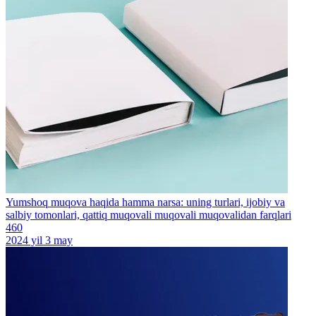
Yumshoq muqova haqida hamma narsa: uning turlari, ijobiy va
salbiy tomonlari, qattiq muqovali muqovali muqovalidan farqlari
460
2024 yil 3 may