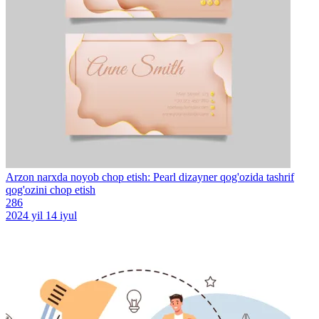
Arzon narxda noyob chop etish: Pearl dizayner qog'ozida tashrif
qog'ozini chop etish
286
2024 yil 14 iyul