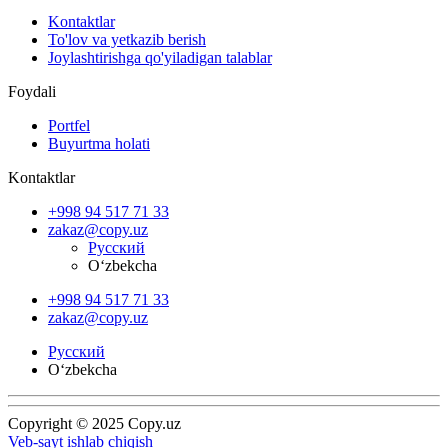
Kontaktlar
To'lov va yetkazib berish
Joylashtirishga qo'yiladigan talablar
Foydali
Portfel
Buyurtma holati
Kontaktlar
+998 94 517 71 33
zakaz@copy.uz
Русский
O‘zbekcha
+998 94 517 71 33
zakaz@copy.uz
Русский
O‘zbekcha
Copyright © 2025 Copy.uz
Veb-sayt ishlab chiqish