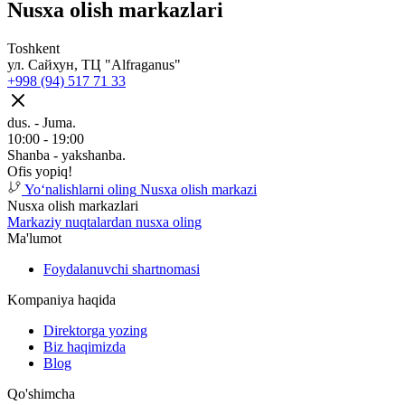
Nusxa olish markazlari
Toshkent
ул. Сайхун, ТЦ "Alfraganus"
+998 (94) 517 71 33
dus. - Juma.
10:00 - 19:00
Shanba - yakshanba.
Ofis yopiq!
Yoʻnalishlarni oling
Nusxa olish markazi
Nusxa olish markazlari
Markaziy nuqtalardan nusxa oling
Ma'lumot
Foydalanuvchi shartnomasi
Kompaniya haqida
Direktorga yozing
Biz haqimizda
Blog
Qo'shimcha