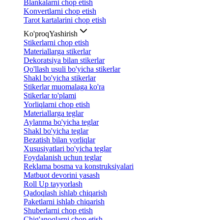
Blankalarni chop etish
Konvertlarni chop etish
Tarot kartalarini chop etish
Ko'proq
Yashirish
Stikerlarni chop etish
Materiallarga stikerlar
Dekoratsiya bilan stikerlar
Qo'llash usuli bo'yicha stikerlar
Shakl bo'yicha stikerlar
Stikerlar muomalaga ko'ra
Stikerlar to'plami
Yorliqlarni chop etish
Materiallarga teglar
Aylanma bo'yicha teglar
Shakl bo'yicha teglar
Bezatish bilan yorliqlar
Xususiyatlari bo'yicha teglar
Foydalanish uchun teglar
Reklama bosma va konstruksiyalari
Matbuot devorini yasash
Roll Up tayyorlash
Qadoqlash ishlab chiqarish
Paketlarni ishlab chiqarish
Shuberlarni chop etish
Chig'anoqlarni chop etish