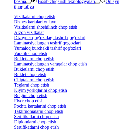
bosma
Bosib chiqarish texnologiyalari
Onlayn
tipografiya
Vizitkalarni chop etish
Biznes kartalari onlayn
Vizitkalarni shoshilinch chop etish
Arzon vizitkalar
Dizayner qog'ozidagi tashrif qog'ozlari
Laminatsiyalangan tashrif qog'ozlari
Yumaloq burchakli tashrif qog'ozlari
Varaqli chop etish
Bukletlarni chop etish
Laminatsiyalangan varaqalar chop etish
Bukletlarni chop etish
Buklet chop etish
Chiptalarni chop etish
Teglarni chop etish
Kiyim yorliqlarini chop etish
Belgini chop etish
Flyer chop etish
Pochta kartalarini chop etish
Taklifnomalarni chop etish
Sertifikatlarni chop etish
Diplomlarni chop etish
Sertifikatlarni chop etish