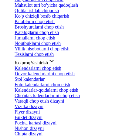
Mahsulot turi bo'yicha qadoqlash
Qutilar ishlab chiqarish
Ko'p chiziqli bosib chiqarish
Kitoblarni chop etish
Broshyuralarni chop etish
Kataloglarni chop etish
Jurnallarni chop etish
Noutbuklarni chop etish
Yillik hisobotlarni chop etish
Tezislarni chop etish
Ko'proq
Yashirish
Kalendarlarni chop etish
Devor kalendarlarini chop etish
Stol kalendarlar
Foto kalendarlarni chop etish
Kalendarlar-qoidalarni chop etish
Cho'ntak kalendarlarini chop etish
Varaqli chop etish dizayni
Vizitka dizayni
Flyer dizayni
Buklet dizayni
Pochta kartasi dizayni
Nishon dizayni
Chipta dizayni