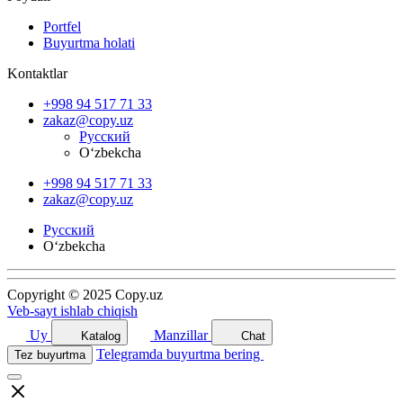
Portfel
Buyurtma holati
Kontaktlar
+998 94 517 71 33
zakaz@copy.uz
Русский
O‘zbekcha
+998 94 517 71 33
zakaz@copy.uz
Русский
O‘zbekcha
Copyright © 2025 Copy.uz
Veb-sayt ishlab chiqish
Uy
Manzillar
Katalog
Chat
Telegramda buyurtma bering
Tez buyurtma