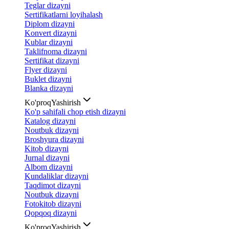
Teglar dizayni
Sertifikatlarni loyihalash
Diplom dizayni
Konvert dizayni
Kublar dizayni
Taklifnoma dizayni
Sertifikat dizayni
Flyer dizayni
Buklet dizayni
Blanka dizayni
Ko'proq
Yashirish
Ko'p sahifali chop etish dizayni
Katalog dizayni
Noutbuk dizayni
Broshyura dizayni
Kitob dizayni
Jurnal dizayni
Albom dizayni
Kundaliklar dizayni
Taqdimot dizayni
Noutbuk dizayni
Fotokitob dizayni
Qopqoq dizayni
Ko'proq
Yashirish