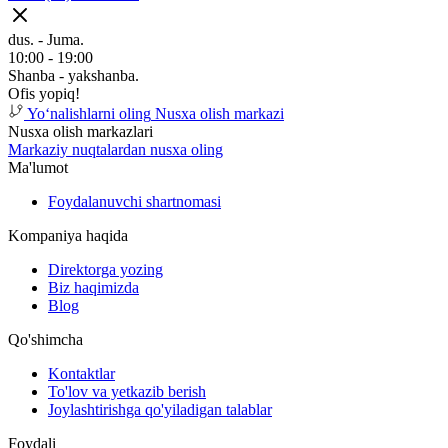
dus. - Juma.
10:00 - 19:00
Shanba - yakshanba.
Ofis yopiq!
Yoʻnalishlarni oling
Nusxa olish markazi
Nusxa olish markazlari
Markaziy nuqtalardan nusxa oling
Ma'lumot
Foydalanuvchi shartnomasi
Kompaniya haqida
Direktorga yozing
Biz haqimizda
Blog
Qo'shimcha
Kontaktlar
To'lov va yetkazib berish
Joylashtirishga qo'yiladigan talablar
Foydali