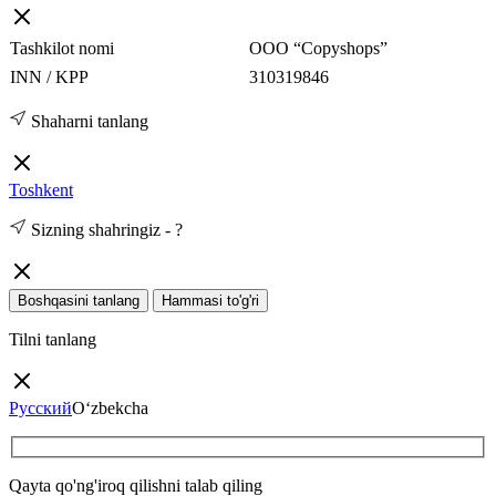
Tashkilot nomi
ООО “Copyshops”
INN / KPP
310319846
Shaharni tanlang
Toshkent
Sizning shahringiz -
?
Boshqasini tanlang
Hammasi to'g'ri
Tilni tanlang
Русский
O‘zbekcha
Qayta qo'ng'iroq qilishni talab qiling