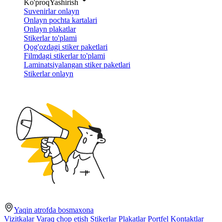
Ko'proq
Yashirish
Suvenirlar onlayn
Onlayn pochta kartalari
Onlayn plakatlar
Stikerlar to'plami
Qog'ozdagi stiker paketlari
Filmdagi stikerlar to'plami
Laminatsiyalangan stiker paketlari
Stikerlar onlayn
Yaqin atrofda bosmaxona
Vizitkalar
Varaq chop etish
Stikerlar
Plakatlar
Portfel
Kontaktlar