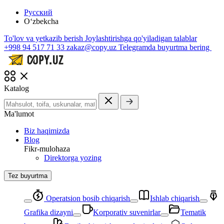
Русский
O‘zbekcha
To'lov va yetkazib berish
Joylashtirishga qo'yiladigan talablar
+998 94 517 71 33
zakaz@copy.uz
Telegramda buyurtma bering
Katalog
Ma'lumot
Biz haqimizda
Blog
Fikr-mulohaza
Direktorga yozing
Tez buyurtma
Operatsion bosib chiqarish
Ishlab chiqarish
Grafika dizayni
Korporativ suvenirlar
Tematik