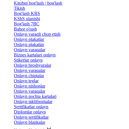
Kitobni bog'lash / bog'lash
Tikish
Bog'lash KBS
KShS ulanishi
Bog'lash 7BC
Bahor o'rash
Onlayn varaqli chop etish
Onlayn plakatlar
Onlayn plakatlar
Onlayn varaqalar
Biznes kartalari onlayn
Stikerlar onlayn
Onlayn broshyuralar
Onlayn varaqalar
Onlayn chiptalar
Onlayn teglar
Onlayn nishonlar
Onlayn varaqalar
Onlayn pochta kartalari
Onlayn taklifnomalar
Sertifikatlar onlayn
Diplomlar onlayn
Onlayn sertifikatlar
Onlayn blankalar