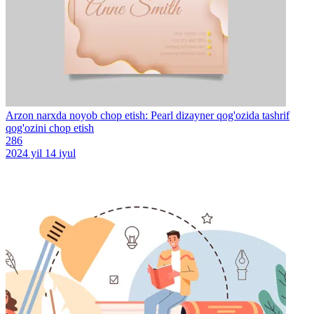
Arzon narxda noyob chop etish: Pearl dizayner qog'ozida tashrif
qog'ozini chop etish
286
2024 yil 14 iyul