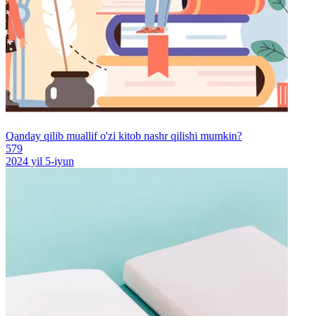
Qanday qilib muallif o'zi kitob nashr qilishi mumkin?
579
2024 yil 5-iyun