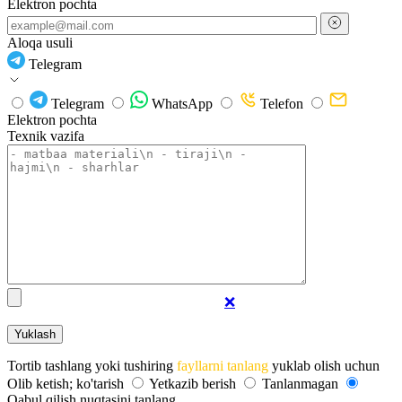
Elektron pochta
Aloqa usuli
Telegram
Telegram
WhatsApp
Telefon
Elektron pochta
Texnik vazifa
❌
Tortib tashlang yoki tushiring
fayllarni tanlang
yuklab olish uchun
Olib ketish; ko'tarish
Yetkazib berish
Tanlanmagan
Qabul qilish nuqtasini tanlang