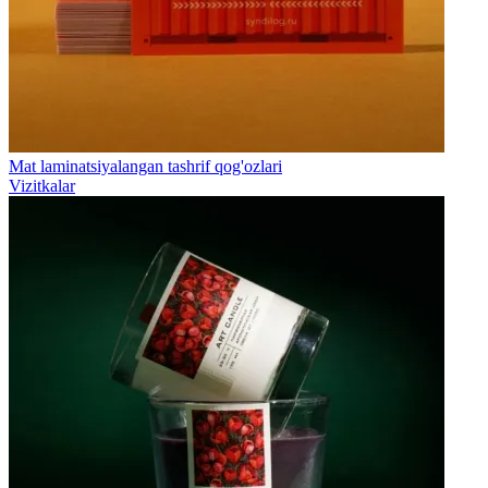
Mat laminatsiyalangan tashrif qog'ozlari
Vizitkalar