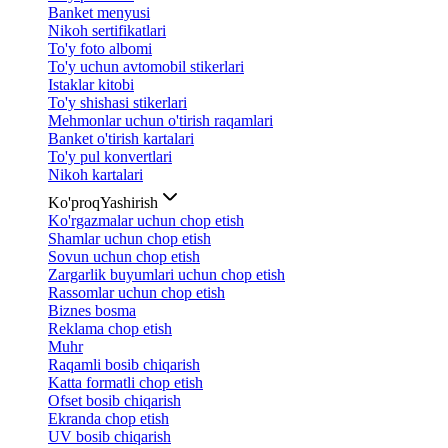
Banket menyusi
Nikoh sertifikatlari
To'y foto albomi
To'y uchun avtomobil stikerlari
Istaklar kitobi
To'y shishasi stikerlari
Mehmonlar uchun o'tirish raqamlari
Banket o'tirish kartalari
To'y pul konvertlari
Nikoh kartalari
Ko'proq
Yashirish
Ko'rgazmalar uchun chop etish
Shamlar uchun chop etish
Sovun uchun chop etish
Zargarlik buyumlari uchun chop etish
Rassomlar uchun chop etish
Biznes bosma
Reklama chop etish
Muhr
Raqamli bosib chiqarish
Katta formatli chop etish
Ofset bosib chiqarish
Ekranda chop etish
UV bosib chiqarish