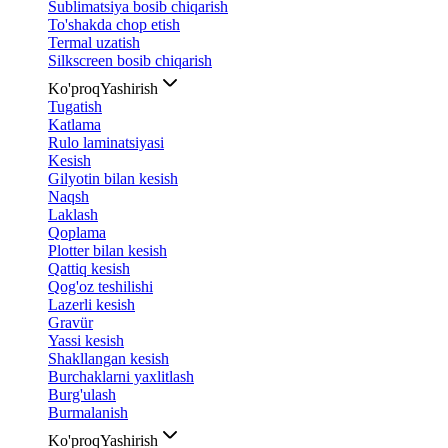
Sublimatsiya bosib chiqarish
To'shakda chop etish
Termal uzatish
Silkscreen bosib chiqarish
Ko'proq
Yashirish
Tugatish
Katlama
Rulo laminatsiyasi
Kesish
Gilyotin bilan kesish
Naqsh
Laklash
Qoplama
Plotter bilan kesish
Qattiq kesish
Qog'oz teshilishi
Lazerli kesish
Gravür
Yassi kesish
Shakllangan kesish
Burchaklarni yaxlitlash
Burg'ulash
Burmalanish
Ko'proq
Yashirish