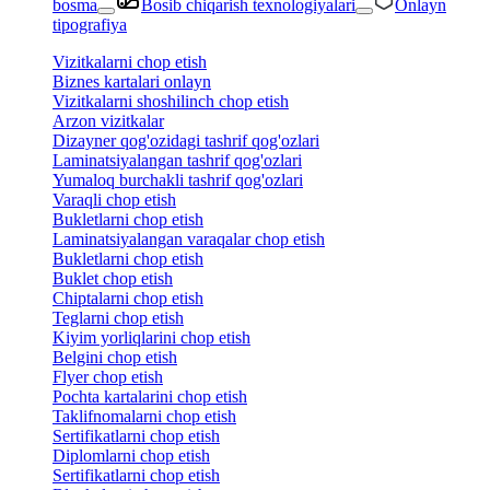
bosma
Bosib chiqarish texnologiyalari
Onlayn
tipografiya
Vizitkalarni chop etish
Biznes kartalari onlayn
Vizitkalarni shoshilinch chop etish
Arzon vizitkalar
Dizayner qog'ozidagi tashrif qog'ozlari
Laminatsiyalangan tashrif qog'ozlari
Yumaloq burchakli tashrif qog'ozlari
Varaqli chop etish
Bukletlarni chop etish
Laminatsiyalangan varaqalar chop etish
Bukletlarni chop etish
Buklet chop etish
Chiptalarni chop etish
Teglarni chop etish
Kiyim yorliqlarini chop etish
Belgini chop etish
Flyer chop etish
Pochta kartalarini chop etish
Taklifnomalarni chop etish
Sertifikatlarni chop etish
Diplomlarni chop etish
Sertifikatlarni chop etish