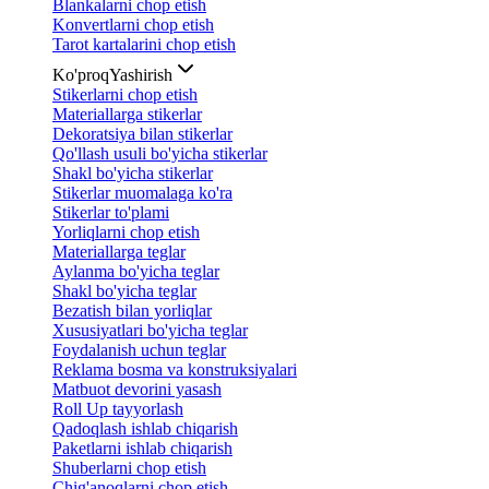
Blankalarni chop etish
Konvertlarni chop etish
Tarot kartalarini chop etish
Ko'proq
Yashirish
Stikerlarni chop etish
Materiallarga stikerlar
Dekoratsiya bilan stikerlar
Qo'llash usuli bo'yicha stikerlar
Shakl bo'yicha stikerlar
Stikerlar muomalaga ko'ra
Stikerlar to'plami
Yorliqlarni chop etish
Materiallarga teglar
Aylanma bo'yicha teglar
Shakl bo'yicha teglar
Bezatish bilan yorliqlar
Xususiyatlari bo'yicha teglar
Foydalanish uchun teglar
Reklama bosma va konstruksiyalari
Matbuot devorini yasash
Roll Up tayyorlash
Qadoqlash ishlab chiqarish
Paketlarni ishlab chiqarish
Shuberlarni chop etish
Chig'anoqlarni chop etish