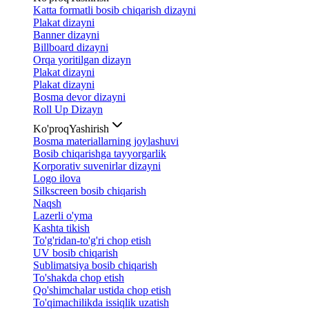
Katta formatli bosib chiqarish dizayni
Plakat dizayni
Banner dizayni
Billboard dizayni
Orqa yoritilgan dizayn
Plakat dizayni
Plakat dizayni
Bosma devor dizayni
Roll Up Dizayn
Ko'proq
Yashirish
Bosma materiallarning joylashuvi
Bosib chiqarishga tayyorgarlik
Korporativ suvenirlar dizayni
Logo ilova
Silkscreen bosib chiqarish
Naqsh
Lazerli o'yma
Kashta tikish
To'g'ridan-to'g'ri chop etish
UV bosib chiqarish
Sublimatsiya bosib chiqarish
To'shakda chop etish
Qo'shimchalar ustida chop etish
To'qimachilikda issiqlik uzatish