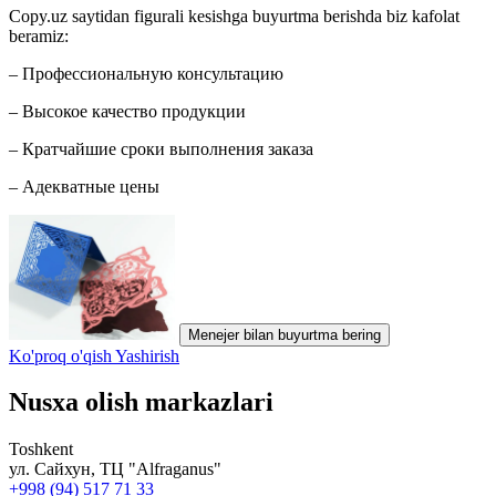
Copy.uz saytidan figurali kesishga buyurtma berishda biz kafolat
beramiz:
– Профессиональную консультацию
– Высокое качество продукции
– Кратчайшие сроки выполнения заказа
– Адекватные цены
Menejer bilan buyurtma bering
Ko'proq o'qish
Yashirish
Nusxa olish markazlari
Toshkent
ул. Сайхун, ТЦ "Alfraganus"
+998 (94) 517 71 33