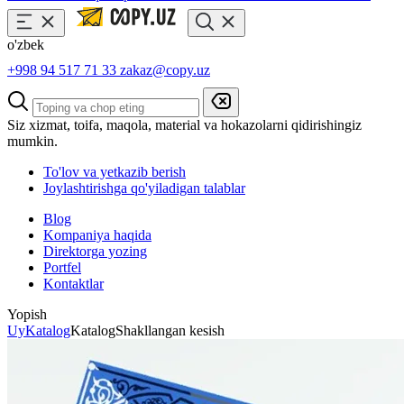
o'zbek
+998 94 517 71 33
zakaz@copy.uz
Siz xizmat, toifa, maqola, material va hokazolarni qidirishingiz
mumkin.
To'lov va yetkazib berish
Joylashtirishga qo'yiladigan talablar
Blog
Kompaniya haqida
Direktorga yozing
Portfel
Kontaktlar
Yopish
Uy
Katalog
Katalog
Shakllangan kesish