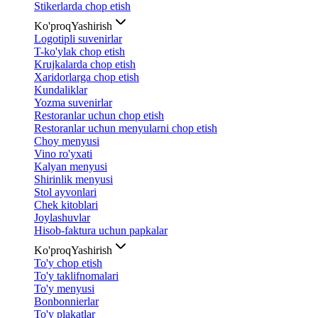
Stikerlarda chop etish
Ko'proq
Yashirish
Logotipli suvenirlar
T-ko'ylak chop etish
Krujkalarda chop etish
Xaridorlarga chop etish
Kundaliklar
Yozma suvenirlar
Restoranlar uchun chop etish
Restoranlar uchun menyularni chop etish
Choy menyusi
Vino ro'yxati
Kalyan menyusi
Shirinlik menyusi
Stol ayvonlari
Chek kitoblari
Joylashuvlar
Hisob-faktura uchun papkalar
Ko'proq
Yashirish
To'y chop etish
To'y taklifnomalari
To'y menyusi
Bonbonnierlar
To'y plakatlar