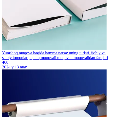
Yumshoq muqova haqida hamma narsa: uning turlari, ijobiy va
salbiy tomonlari, qattiq muqovali muqovali muqovalidan farqlari
460
2024 yil 3 may