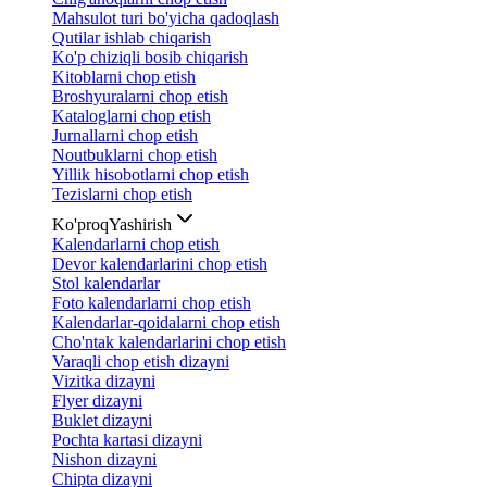
Mahsulot turi bo'yicha qadoqlash
Qutilar ishlab chiqarish
Ko'p chiziqli bosib chiqarish
Kitoblarni chop etish
Broshyuralarni chop etish
Kataloglarni chop etish
Jurnallarni chop etish
Noutbuklarni chop etish
Yillik hisobotlarni chop etish
Tezislarni chop etish
Ko'proq
Yashirish
Kalendarlarni chop etish
Devor kalendarlarini chop etish
Stol kalendarlar
Foto kalendarlarni chop etish
Kalendarlar-qoidalarni chop etish
Cho'ntak kalendarlarini chop etish
Varaqli chop etish dizayni
Vizitka dizayni
Flyer dizayni
Buklet dizayni
Pochta kartasi dizayni
Nishon dizayni
Chipta dizayni