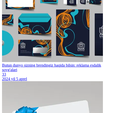
Butun dunyo sizning brendingiz haqida bilsin: reklama esdalik
sovg'alari
33
2024 yil 5 aprel