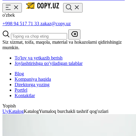
o'zbek
+998 94 517 71 33
zakaz@copy.uz
Siz xizmat, toifa, maqola, material va hokazolarni qidirishingiz
mumkin.
To'lov va yetkazib berish
Joylashtirishga qo'yiladigan talablar
Blog
Kompaniya haqida
Direktorga yozing
Portfel
Kontaktlar
Yopish
Uy
Katalog
Katalog
Yumaloq burchakli tashrif qog'ozlari