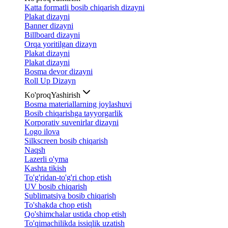
Katta formatli bosib chiqarish dizayni
Plakat dizayni
Banner dizayni
Billboard dizayni
Orqa yoritilgan dizayn
Plakat dizayni
Plakat dizayni
Bosma devor dizayni
Roll Up Dizayn
Ko'proq
Yashirish
Bosma materiallarning joylashuvi
Bosib chiqarishga tayyorgarlik
Korporativ suvenirlar dizayni
Logo ilova
Silkscreen bosib chiqarish
Naqsh
Lazerli o'yma
Kashta tikish
To'g'ridan-to'g'ri chop etish
UV bosib chiqarish
Sublimatsiya bosib chiqarish
To'shakda chop etish
Qo'shimchalar ustida chop etish
To'qimachilikda issiqlik uzatish