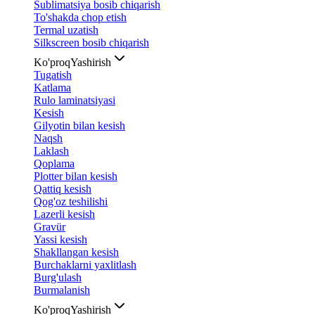
Sublimatsiya bosib chiqarish
To'shakda chop etish
Termal uzatish
Silkscreen bosib chiqarish
Ko'proq
Yashirish
Tugatish
Katlama
Rulo laminatsiyasi
Kesish
Gilyotin bilan kesish
Naqsh
Laklash
Qoplama
Plotter bilan kesish
Qattiq kesish
Qog'oz teshilishi
Lazerli kesish
Gravür
Yassi kesish
Shakllangan kesish
Burchaklarni yaxlitlash
Burg'ulash
Burmalanish
Ko'proq
Yashirish