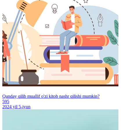
Qanday qilib muallif o'zi kitob nashr qilishi mumkin?
595
2024 yil 5-iyun