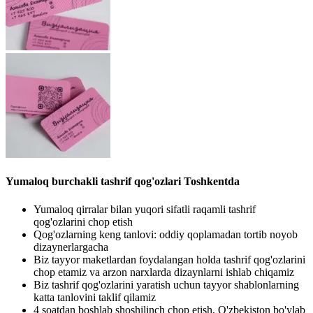
Yumaloq burchakli tashrif qog'ozlari Toshkentda
Yumaloq qirralar bilan yuqori sifatli raqamli tashrif
qog'ozlarini chop etish
Qog'ozlarning keng tanlovi: oddiy qoplamadan tortib noyob
dizaynerlargacha
Biz tayyor maketlardan foydalangan holda tashrif qog'ozlarini
chop etamiz va arzon narxlarda dizaynlarni ishlab chiqamiz
Biz tashrif qog'ozlarini yaratish uchun tayyor shablonlarning
katta tanlovini taklif qilamiz
4 soatdan boshlab shoshilinch chop etish, O'zbekiston bo'ylab