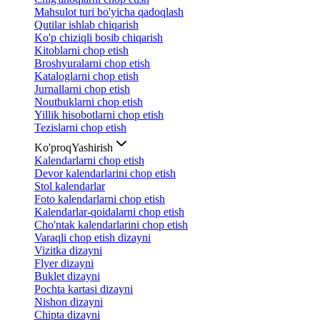
Mahsulot turi bo'yicha qadoqlash
Qutilar ishlab chiqarish
Ko'p chiziqli bosib chiqarish
Kitoblarni chop etish
Broshyuralarni chop etish
Kataloglarni chop etish
Jurnallarni chop etish
Noutbuklarni chop etish
Yillik hisobotlarni chop etish
Tezislarni chop etish
Ko'proq
Yashirish
Kalendarlarni chop etish
Devor kalendarlarini chop etish
Stol kalendarlar
Foto kalendarlarni chop etish
Kalendarlar-qoidalarni chop etish
Cho'ntak kalendarlarini chop etish
Varaqli chop etish dizayni
Vizitka dizayni
Flyer dizayni
Buklet dizayni
Pochta kartasi dizayni
Nishon dizayni
Chipta dizayni