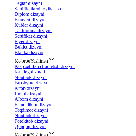
Teglar dizayni
Sertifikatlarni loyihalash
Diplom dizayni
Konvert dizayni
Kublar dizayni
Taklifnoma dizayni
Sertifikat dizayni
Flyer dizayni
Buklet dizayni
Blanka dizayni
Ko'proq
Yashirish
Ko'p sahifali chop etish dizayni
Katalog dizayni
Noutbuk dizayni
Broshyura dizayni
Kitob dizayni
Jurnal dizayni
Albom dizayni
Kundaliklar dizayni
Taqdimot dizayni
Noutbuk dizayni
Fotokitob dizayni
Qopqoq dizayni
Ko'proq
Yashirish