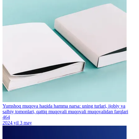
Yumshoq muqova haqida hamma narsa: uning turlari, ijobiy va
salbiy tomonlari, qattiq muqovali muqovali muqovalidan farqlari
464
2024 yil 3 may