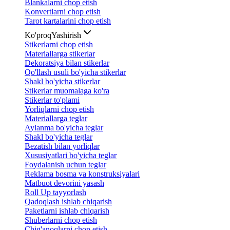
Blankalarni chop etish
Konvertlarni chop etish
Tarot kartalarini chop etish
Ko'proq
Yashirish
Stikerlarni chop etish
Materiallarga stikerlar
Dekoratsiya bilan stikerlar
Qo'llash usuli bo'yicha stikerlar
Shakl bo'yicha stikerlar
Stikerlar muomalaga ko'ra
Stikerlar to'plami
Yorliqlarni chop etish
Materiallarga teglar
Aylanma bo'yicha teglar
Shakl bo'yicha teglar
Bezatish bilan yorliqlar
Xususiyatlari bo'yicha teglar
Foydalanish uchun teglar
Reklama bosma va konstruksiyalari
Matbuot devorini yasash
Roll Up tayyorlash
Qadoqlash ishlab chiqarish
Paketlarni ishlab chiqarish
Shuberlarni chop etish
Chig'anoqlarni chop etish