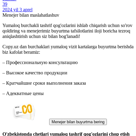
39
2024 yil 3 aprel
Menejer bilan maslahatlashuv
Yumaloq burchakli tashrif qog'ozlarini ishlab chiqarish uchun so'rov
qoldiring va menejerimiz buyurtma tafsilotlarini iloji boricha tezroq
aniqlashtirish uchun siz bilan bog'lanadi!
Copy.uz dan burchaklari yumaloq vizit kartalarga buyurtma berishda
biz kafolat beramiz:
– Профессиональную консультацию
– Высокое качество продукции
– Кратчайшие сроки выполнения заказа
– Адекватные цены
Menejer bilan buyurtma bering
O'zbekistonda chetlari yumaloq tashrif qog'ozlarini chop etish