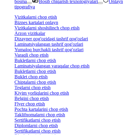
bosma
Bosib chiqarish texnologiyalari
Onlayn
tipografiya
Vizitkalarni chop etish
Biznes kartalari onlayn
Vizitkalarni shoshilinch chop etish
Arzon vizitkalar
Dizayner qog'ozidagi tashrif qog'ozlari
Laminatsiyalangan tashrif qog'ozlari
Yumaloq burchakli tashrif qog'ozlari
Varaqli chop etish
Bukletlarni chop etish
Laminatsiyalangan varaqalar chop etish
Bukletlarni chop etish
Buklet chop etish
Chiptalarni chop etish
Teglarni chop etish
Kiyim yorliqlarini chop etish
Belgini chop etish
Flyer chop etish
Pochta kartalarini chop etish
Taklifnomalarni chop etish
Sertifikatlarni chop etish
Diplomlarni chop etish
Sertifikatlarni chop etish