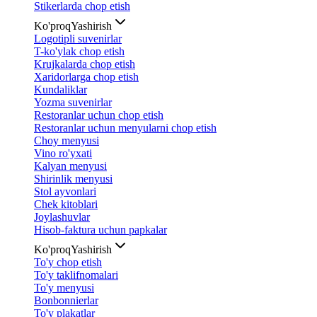
Stikerlarda chop etish
Ko'proq
Yashirish
Logotipli suvenirlar
T-ko'ylak chop etish
Krujkalarda chop etish
Xaridorlarga chop etish
Kundaliklar
Yozma suvenirlar
Restoranlar uchun chop etish
Restoranlar uchun menyularni chop etish
Choy menyusi
Vino ro'yxati
Kalyan menyusi
Shirinlik menyusi
Stol ayvonlari
Chek kitoblari
Joylashuvlar
Hisob-faktura uchun papkalar
Ko'proq
Yashirish
To'y chop etish
To'y taklifnomalari
To'y menyusi
Bonbonnierlar
To'y plakatlar