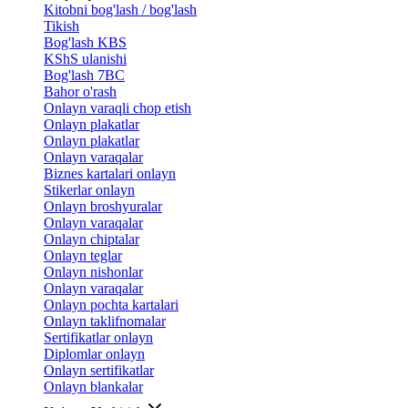
Kitobni bog'lash / bog'lash
Tikish
Bog'lash KBS
KShS ulanishi
Bog'lash 7BC
Bahor o'rash
Onlayn varaqli chop etish
Onlayn plakatlar
Onlayn plakatlar
Onlayn varaqalar
Biznes kartalari onlayn
Stikerlar onlayn
Onlayn broshyuralar
Onlayn varaqalar
Onlayn chiptalar
Onlayn teglar
Onlayn nishonlar
Onlayn varaqalar
Onlayn pochta kartalari
Onlayn taklifnomalar
Sertifikatlar onlayn
Diplomlar onlayn
Onlayn sertifikatlar
Onlayn blankalar