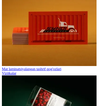
Mat laminatsiyalangan tashrif qog'ozlari
Vizitkalar