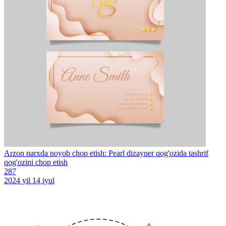
Arzon narxda noyob chop etish: Pearl dizayner qog'ozida tashrif
qog'ozini chop etish
287
2024 yil 14 iyul