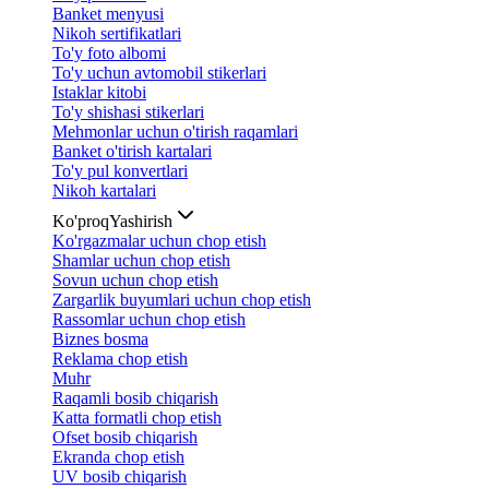
Banket menyusi
Nikoh sertifikatlari
To'y foto albomi
To'y uchun avtomobil stikerlari
Istaklar kitobi
To'y shishasi stikerlari
Mehmonlar uchun o'tirish raqamlari
Banket o'tirish kartalari
To'y pul konvertlari
Nikoh kartalari
Ko'proq
Yashirish
Ko'rgazmalar uchun chop etish
Shamlar uchun chop etish
Sovun uchun chop etish
Zargarlik buyumlari uchun chop etish
Rassomlar uchun chop etish
Biznes bosma
Reklama chop etish
Muhr
Raqamli bosib chiqarish
Katta formatli chop etish
Ofset bosib chiqarish
Ekranda chop etish
UV bosib chiqarish