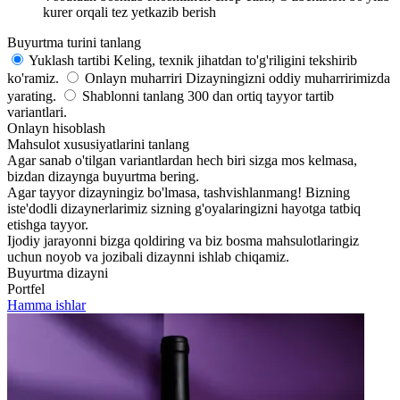
kurer orqali tez yetkazib berish
Buyurtma turini tanlang
Yuklash tartibi
Keling, texnik jihatdan to'g'riligini tekshirib
ko'ramiz.
Onlayn muharriri
Dizayningizni oddiy muharririmizda
yarating.
Shablonni tanlang
300 dan ortiq tayyor tartib
variantlari.
Onlayn hisoblash
Mahsulot xususiyatlarini tanlang
Agar sanab o'tilgan variantlardan hech biri sizga mos kelmasa,
bizdan dizaynga buyurtma bering.
Agar tayyor dizayningiz bo'lmasa, tashvishlanmang! Bizning
iste'dodli dizaynerlarimiz sizning g'oyalaringizni hayotga tatbiq
etishga tayyor.
Ijodiy jarayonni bizga qoldiring va biz bosma mahsulotlaringiz
uchun noyob va jozibali dizaynni ishlab chiqamiz.
Buyurtma dizayni
Portfel
Hamma ishlar