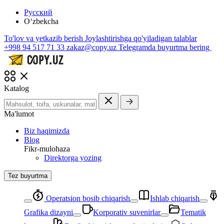
Русский
O‘zbekcha
To'lov va yetkazib berish
Joylashtirishga qo'yiladigan talablar
+998 94 517 71 33
zakaz@copy.uz
Telegramda buyurtma bering
Katalog
Ma'lumot
Biz haqimizda
Blog
Fikr-mulohaza
Direktorga yozing
Tez buyurtma
Operatsion bosib chiqarish
Ishlab chiqarish
Grafika dizayni
Korporativ suvenirlar
Tematik