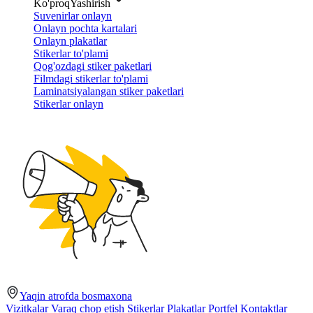
Ko'proq
Yashirish
Suvenirlar onlayn
Onlayn pochta kartalari
Onlayn plakatlar
Stikerlar to'plami
Qog'ozdagi stiker paketlari
Filmdagi stikerlar to'plami
Laminatsiyalangan stiker paketlari
Stikerlar onlayn
Yaqin atrofda bosmaxona
Vizitkalar
Varaq chop etish
Stikerlar
Plakatlar
Portfel
Kontaktlar