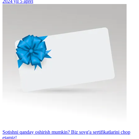
2024 yil 5 aprel
Sotishni qanday oshirish mumkin? Biz sovg'a sertifikatlarini chop
etamiz!