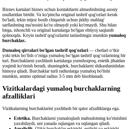
Biznes kartalari biznes uchun kontaktlarni almashishning asosiy
usullaridan biridir. Va ko'pincha original tashrif qog'ozlari kerak
bo'ladi, lekin mijoz bosib chiqarish uchun jiddiy mablag'
sarflashning ma'nosini ko'ra olmaydi yoki ko'rmaydi. Shu bilan
birga, ishonchli va original kartalarga bo'lgan ehtiyoj saqlanib
qolmoqda. Keyin tashrif qog'ozlarini tanlashingiz mumkin
yumaloq
burchaklar.
.
Dumaloq qirralari bo'lgan tashrif qog'ozlari
— chetlari oʻtkir
yoki tekis boʻlish oʻrniga yumaloq boʻlgan tashrif qogʻozlarining bir
turi. Burchaklarni yaxlitlash kartalarga yumshoqroq, estetik jihatdan
yoqimli ko'rinish beradi, shuningdek, burchaklarni shikastlanishdan
himoya qiladi. Burchaklar turli radiuslarga yumaloq bo'lishi
mumkin, ammo optimal radius 3-5 mm deb hisoblanadi.
Vizitkalardagi yumaloq burchaklarning
afzalliklari
Vizitkalarning burchaklarini yaxlitlash bir qator afzalliklarga ega.
Estetika.
Burchaklarni yumaloqlash mahsulotning ko'rinishini
yaxshilaydi, uni yanada oqlangan va oqlangan qiladi.
Amaliylik.
O'tkir burchaklar eskirishi, egilishi va eskirishi