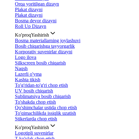
Orqa yoritilgan dizayn
Plakat dizayni
Plakat dizayni
Bosma devor dizayni
Roll Up Dizayn
Ko'proq
Yashirish
Bosma materiallarning joylashuvi
Bosib chiqarishga tayyorgarlik
Korporativ suvenirlar dizayni
Logo ilova
Silkscreen bosib chiqarish
Naqsh
Lazerli o'yma
Kashta tikish
To'g'ridan-to'g'ri chop etish
UV bosib chiqarish
Sublimatsiya bosib chiqarish
To'shakda chop etish
Qo'shimchalar ustida chop etish
To'qimachilikda issiqlik uzatish
Stikerlarda chop etish
Ko'proq
Yashirish
Logotipli suvenirlar
T-ko'ylak chop etish