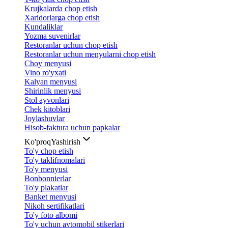
Krujkalarda chop etish
Xaridorlarga chop etish
Kundaliklar
Yozma suvenirlar
Restoranlar uchun chop etish
Restoranlar uchun menyularni chop etish
Choy menyusi
Vino ro'yxati
Kalyan menyusi
Shirinlik menyusi
Stol ayvonlari
Chek kitoblari
Joylashuvlar
Hisob-faktura uchun papkalar
Ko'proq
Yashirish
To'y chop etish
To'y taklifnomalari
To'y menyusi
Bonbonnierlar
To'y plakatlar
Banket menyusi
Nikoh sertifikatlari
To'y foto albomi
To'y uchun avtomobil stikerlari