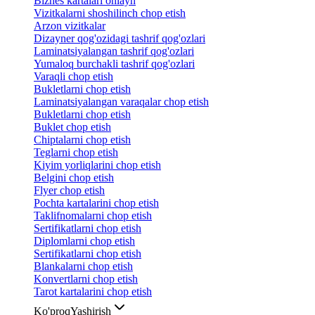
Biznes kartalari onlayn
Vizitkalarni shoshilinch chop etish
Arzon vizitkalar
Dizayner qog'ozidagi tashrif qog'ozlari
Laminatsiyalangan tashrif qog'ozlari
Yumaloq burchakli tashrif qog'ozlari
Varaqli chop etish
Bukletlarni chop etish
Laminatsiyalangan varaqalar chop etish
Bukletlarni chop etish
Buklet chop etish
Chiptalarni chop etish
Teglarni chop etish
Kiyim yorliqlarini chop etish
Belgini chop etish
Flyer chop etish
Pochta kartalarini chop etish
Taklifnomalarni chop etish
Sertifikatlarni chop etish
Diplomlarni chop etish
Sertifikatlarni chop etish
Blankalarni chop etish
Konvertlarni chop etish
Tarot kartalarini chop etish
Ko'proq
Yashirish