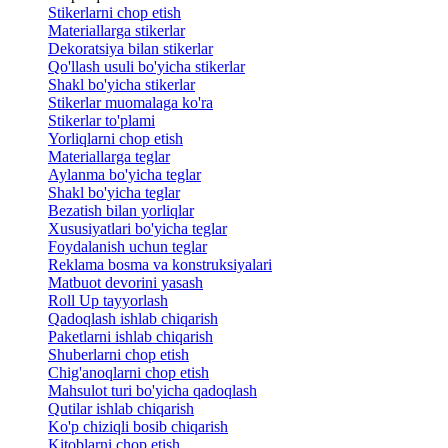
Stikerlarni chop etish
Materiallarga stikerlar
Dekoratsiya bilan stikerlar
Qo'llash usuli bo'yicha stikerlar
Shakl bo'yicha stikerlar
Stikerlar muomalaga ko'ra
Stikerlar to'plami
Yorliqlarni chop etish
Materiallarga teglar
Aylanma bo'yicha teglar
Shakl bo'yicha teglar
Bezatish bilan yorliqlar
Xususiyatlari bo'yicha teglar
Foydalanish uchun teglar
Reklama bosma va konstruksiyalari
Matbuot devorini yasash
Roll Up tayyorlash
Qadoqlash ishlab chiqarish
Paketlarni ishlab chiqarish
Shuberlarni chop etish
Chig'anoqlarni chop etish
Mahsulot turi bo'yicha qadoqlash
Qutilar ishlab chiqarish
Ko'p chiziqli bosib chiqarish
Kitoblarni chop etish