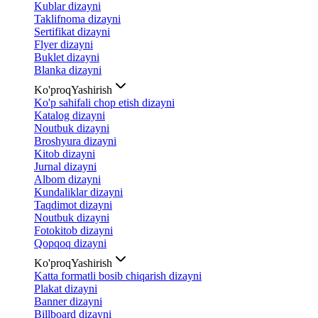
Kublar dizayni
Taklifnoma dizayni
Sertifikat dizayni
Flyer dizayni
Buklet dizayni
Blanka dizayni
Ko'proq
Yashirish
Ko'p sahifali chop etish dizayni
Katalog dizayni
Noutbuk dizayni
Broshyura dizayni
Kitob dizayni
Jurnal dizayni
Albom dizayni
Kundaliklar dizayni
Taqdimot dizayni
Noutbuk dizayni
Fotokitob dizayni
Qopqoq dizayni
Ko'proq
Yashirish
Katta formatli bosib chiqarish dizayni
Plakat dizayni
Banner dizayni
Billboard dizayni