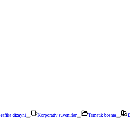
rafika dizayni
Korporativ suvenirlar
Tematik bosma
B