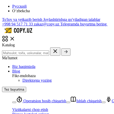
Русский
O‘zbekcha
To'lov va yetkazib berish
Joylashtirishga qo'yiladigan talablar
+998 94 517 71 33
zakaz@copy.uz
Telegramda buyurtma bering
Katalog
Ma'lumot
Biz haqimizda
Blog
Fikr-mulohaza
Direktorga yozing
Tez buyurtma
Operatsion bosib chiqarish
Ishlab chiqarish
G
Vizitkalarni chop etish