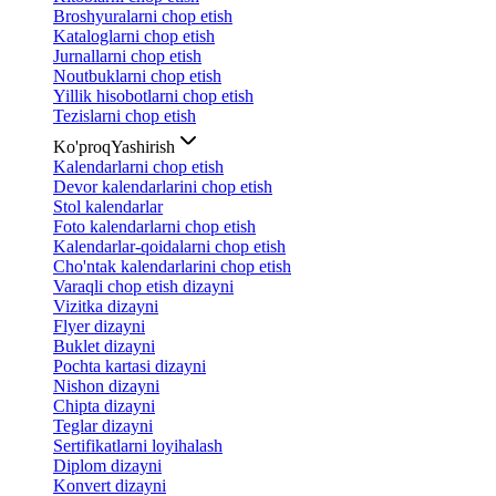
Broshyuralarni chop etish
Kataloglarni chop etish
Jurnallarni chop etish
Noutbuklarni chop etish
Yillik hisobotlarni chop etish
Tezislarni chop etish
Ko'proq
Yashirish
Kalendarlarni chop etish
Devor kalendarlarini chop etish
Stol kalendarlar
Foto kalendarlarni chop etish
Kalendarlar-qoidalarni chop etish
Cho'ntak kalendarlarini chop etish
Varaqli chop etish dizayni
Vizitka dizayni
Flyer dizayni
Buklet dizayni
Pochta kartasi dizayni
Nishon dizayni
Chipta dizayni
Teglar dizayni
Sertifikatlarni loyihalash
Diplom dizayni
Konvert dizayni