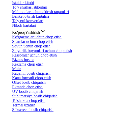
Istaklar kitobi
To'y shishasi stikerlari
Mehmonlar uchun o'tirish raqamlari
Banket o'tirish kartalari
To'y pul konvertlari
Nikoh kartalari
Ko'proq
Yashirish
Ko'rgazmalar uchun chop etish
Shamlar uchun chop etish
Sovun uchun chop etish
Zargarlik buyumlari uchun chop etish
Rassomlar uchun chop etish
Biznes bosma
Reklama chop etish
Muhr
Raqamli bosib chiqarish
Katta formatli chop etish
Ofset bosib chiqarish
Ekranda chop etish
UV bosib chiqarish
Sublimatsiya bosib chiqarish
To'shakda chop etish
Termal uzatish
Silkscreen bosib chiqarish