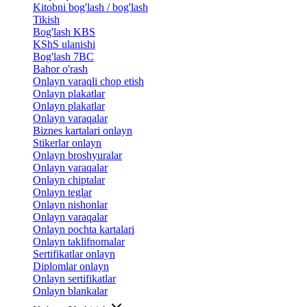
Kitobni bog'lash / bog'lash
Tikish
Bog'lash KBS
KShS ulanishi
Bog'lash 7BC
Bahor o'rash
Onlayn varaqli chop etish
Onlayn plakatlar
Onlayn plakatlar
Onlayn varaqalar
Biznes kartalari onlayn
Stikerlar onlayn
Onlayn broshyuralar
Onlayn varaqalar
Onlayn chiptalar
Onlayn teglar
Onlayn nishonlar
Onlayn varaqalar
Onlayn pochta kartalari
Onlayn taklifnomalar
Sertifikatlar onlayn
Diplomlar onlayn
Onlayn sertifikatlar
Onlayn blankalar