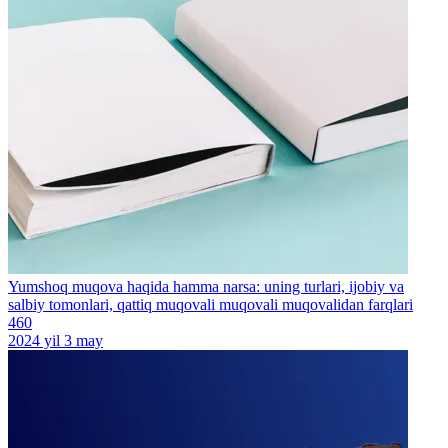
Yumshoq muqova haqida hamma narsa: uning turlari, ijobiy va
salbiy tomonlari, qattiq muqovali muqovali muqovalidan farqlari
460
2024 yil 3 may