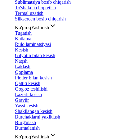
Sublimatsiya bosib chiqarish
To'shakda chop etish
Termal uzatish
Silkscreen bosib chiqarish
Ko'proq
Yashirish
Tugatish
Katlama
Rulo laminatsiyasi
Kesish
Gilyotin bilan kesish
Naqsh
Laklash
Qoplama
Plotter bilan kesish
Qattiq kesish
Qog'oz teshilishi
Lazerli kesish
Gravür
Yassi kesish
Shakllangan kesish
Burchaklarni yaxlitlash
Burg'ulash
Burmalanish
Ko'proq
Yashirish