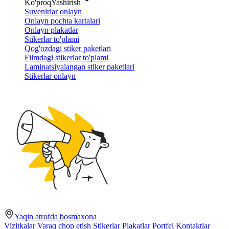
Ko'proq
Yashirish
Suvenirlar onlayn
Onlayn pochta kartalari
Onlayn plakatlar
Stikerlar to'plami
Qog'ozdagi stiker paketlari
Filmdagi stikerlar to'plami
Laminatsiyalangan stiker paketlari
Stikerlar onlayn
Yaqin atrofda bosmaxona
Vizitkalar
Varaq chop etish
Stikerlar
Plakatlar
Portfel
Kontaktlar