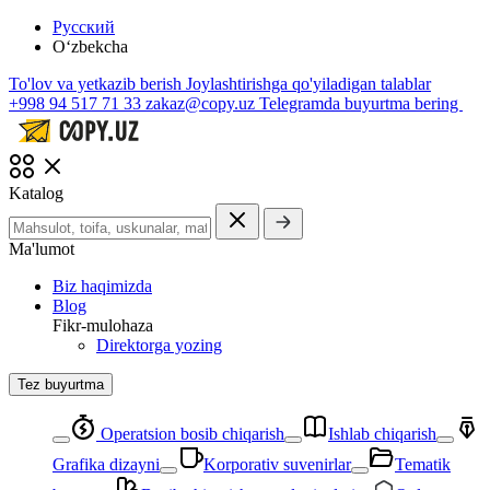
Русский
O‘zbekcha
To'lov va yetkazib berish
Joylashtirishga qo'yiladigan talablar
+998 94 517 71 33
zakaz@copy.uz
Telegramda buyurtma bering
Katalog
Ma'lumot
Biz haqimizda
Blog
Fikr-mulohaza
Direktorga yozing
Tez buyurtma
Operatsion bosib chiqarish
Ishlab chiqarish
Grafika dizayni
Korporativ suvenirlar
Tematik