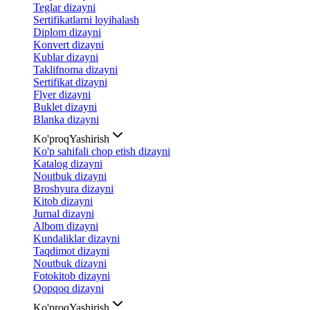
Teglar dizayni
Sertifikatlarni loyihalash
Diplom dizayni
Konvert dizayni
Kublar dizayni
Taklifnoma dizayni
Sertifikat dizayni
Flyer dizayni
Buklet dizayni
Blanka dizayni
Ko'proq
Yashirish
Ko'p sahifali chop etish dizayni
Katalog dizayni
Noutbuk dizayni
Broshyura dizayni
Kitob dizayni
Jurnal dizayni
Albom dizayni
Kundaliklar dizayni
Taqdimot dizayni
Noutbuk dizayni
Fotokitob dizayni
Qopqoq dizayni
Ko'proq
Yashirish