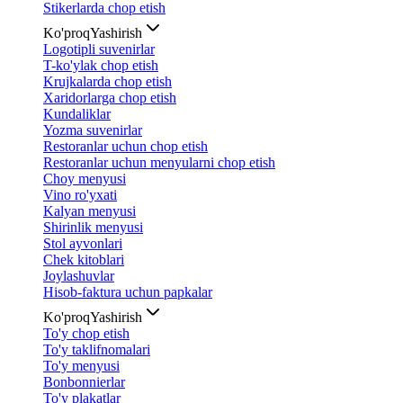
Stikerlarda chop etish
Ko'proq
Yashirish
Logotipli suvenirlar
T-ko'ylak chop etish
Krujkalarda chop etish
Xaridorlarga chop etish
Kundaliklar
Yozma suvenirlar
Restoranlar uchun chop etish
Restoranlar uchun menyularni chop etish
Choy menyusi
Vino ro'yxati
Kalyan menyusi
Shirinlik menyusi
Stol ayvonlari
Chek kitoblari
Joylashuvlar
Hisob-faktura uchun papkalar
Ko'proq
Yashirish
To'y chop etish
To'y taklifnomalari
To'y menyusi
Bonbonnierlar
To'y plakatlar