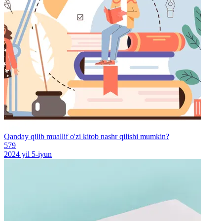
Qanday qilib muallif o'zi kitob nashr qilishi mumkin?
579
2024 yil 5-iyun