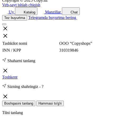
Copyright © 2025 Copy.uz
Veb-sayt ishlab chiqish
Uy
Manzillar
Katalog
Chat
Telegramda buyurtma bering
Tez buyurtma
Tashkilot nomi
ООО “Copyshops”
INN / KPP
310319846
Shaharni tanlang
Toshkent
Sizning shahringiz -
?
Boshqasini tanlang
Hammasi to'g'ri
Tilni tanlang