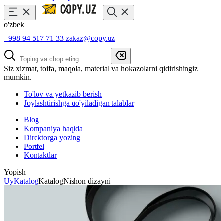
o'zbek
+998 94 517 71 33
zakaz@copy.uz
Siz xizmat, toifa, maqola, material va hokazolarni qidirishingiz
mumkin.
To'lov va yetkazib berish
Joylashtirishga qo'yiladigan talablar
Blog
Kompaniya haqida
Direktorga yozing
Portfel
Kontaktlar
Yopish
Uy
Katalog
Katalog
Nishon dizayni