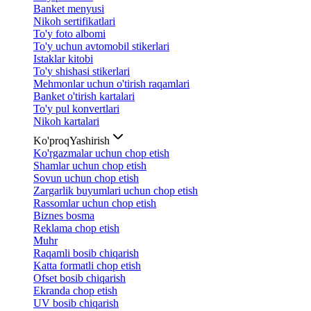
Banket menyusi
Nikoh sertifikatlari
To'y foto albomi
To'y uchun avtomobil stikerlari
Istaklar kitobi
To'y shishasi stikerlari
Mehmonlar uchun o'tirish raqamlari
Banket o'tirish kartalari
To'y pul konvertlari
Nikoh kartalari
Ko'proq
Yashirish
Ko'rgazmalar uchun chop etish
Shamlar uchun chop etish
Sovun uchun chop etish
Zargarlik buyumlari uchun chop etish
Rassomlar uchun chop etish
Biznes bosma
Reklama chop etish
Muhr
Raqamli bosib chiqarish
Katta formatli chop etish
Ofset bosib chiqarish
Ekranda chop etish
UV bosib chiqarish