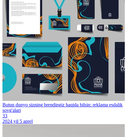
Butun dunyo sizning brendingiz haqida bilsin: reklama esdalik
sovg'alari
33
2024 yil 5 aprel