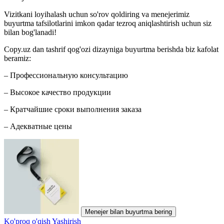
Vizitkani loyihalash uchun so'rov qoldiring va menejerimiz
buyurtma tafsilotlarini imkon qadar tezroq aniqlashtirish uchun siz
bilan bog'lanadi!
Copy.uz dan tashrif qog'ozi dizayniga buyurtma berishda biz kafolat
beramiz:
– Профессиональную консультацию
– Высокое качество продукции
– Кратчайшие сроки выполнения заказа
– Адекватные цены
Menejer bilan buyurtma bering
Ko'proq o'qish
Yashirish