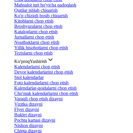
Mahsulot turi bo'yicha qadoqlash
Qutilar ishlab chiqarish
Ko'p chiziqli bosib chiqarish
Kitoblarni chop etish
Broshyuralarni chop etish
Kataloglarni chop etish
Jurnallarni chop etish
Noutbuklarni chop etish
Yillik hisobotlarni chop etish
Tezislarni chop etish
Ko'proq
Yashirish
Kalendarlarni chop etish
Devor kalendarlarini chop etish
Stol kalendarlar
Foto kalendarlarni chop etish
Kalendarlar-qoidalarni chop etish
Cho'ntak kalendarlarini chop etish
Varaqli chop etish dizayni
Vizitka dizayni
Flyer dizayni
Buklet dizayni
Pochta kartasi dizayni
Nishon dizayni
Chipta dizayni