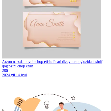
Arzon narxda noyob chop etish: Pearl dizayner qog'ozida tashrif
qog'ozini chop etish
286
2024 yil 14 iyul