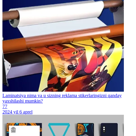
Laminatsiya nima va u sizning reklama stikerlaringizni qanday
yaxshilashi mumkin?
77
2024 yil 6 aprel