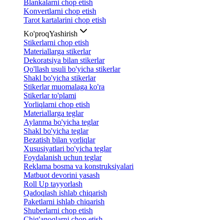
Blankalarni chop etish
Konvertlarni chop etish
Tarot kartalarini chop etish
Ko'proq
Yashirish
Stikerlarni chop etish
Materiallarga stikerlar
Dekoratsiya bilan stikerlar
Qo'llash usuli bo'yicha stikerlar
Shakl bo'yicha stikerlar
Stikerlar muomalaga ko'ra
Stikerlar to'plami
Yorliqlarni chop etish
Materiallarga teglar
Aylanma bo'yicha teglar
Shakl bo'yicha teglar
Bezatish bilan yorliqlar
Xususiyatlari bo'yicha teglar
Foydalanish uchun teglar
Reklama bosma va konstruksiyalari
Matbuot devorini yasash
Roll Up tayyorlash
Qadoqlash ishlab chiqarish
Paketlarni ishlab chiqarish
Shuberlarni chop etish
Chig'anoqlarni chop etish