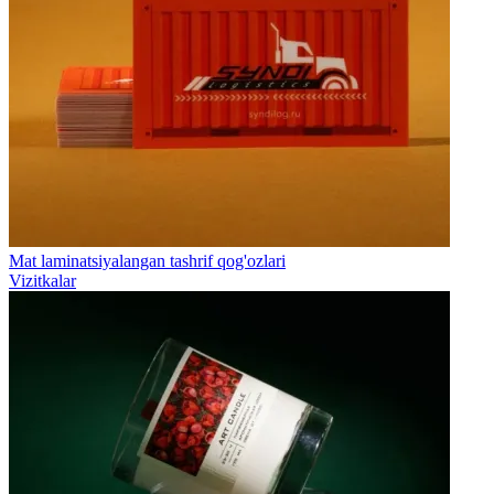
Mat laminatsiyalangan tashrif qog'ozlari
Vizitkalar