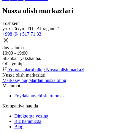
Nusxa olish markazlari
Toshkent
ул. Сайхун, ТЦ "Alfraganus"
+998 (94) 517 71 33
dus. - Juma.
10:00 - 19:00
Shanba - yakshanba.
Ofis yopiq!
Yoʻnalishlarni oling
Nusxa olish markazi
Nusxa olish markazlari
Markaziy nuqtalardan nusxa oling
Ma'lumot
Foydalanuvchi shartnomasi
Kompaniya haqida
Direktorga yozing
Biz haqimizda
Blog