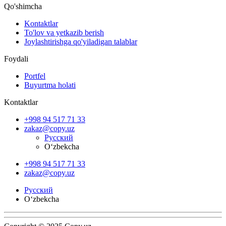
Qo'shimcha
Kontaktlar
To'lov va yetkazib berish
Joylashtirishga qo'yiladigan talablar
Foydali
Portfel
Buyurtma holati
Kontaktlar
+998 94 517 71 33
zakaz@copy.uz
Русский
O‘zbekcha
+998 94 517 71 33
zakaz@copy.uz
Русский
O‘zbekcha