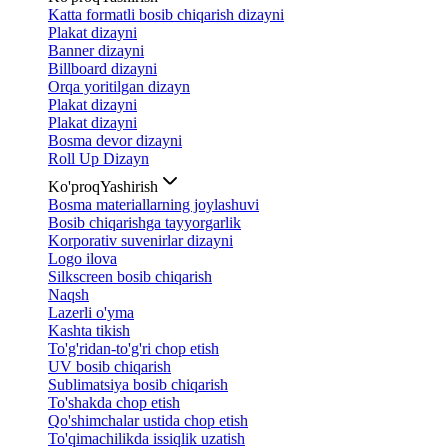
Katta formatli bosib chiqarish dizayni
Plakat dizayni
Banner dizayni
Billboard dizayni
Orqa yoritilgan dizayn
Plakat dizayni
Plakat dizayni
Bosma devor dizayni
Roll Up Dizayn
Ko'proq
Yashirish
Bosma materiallarning joylashuvi
Bosib chiqarishga tayyorgarlik
Korporativ suvenirlar dizayni
Logo ilova
Silkscreen bosib chiqarish
Naqsh
Lazerli o'yma
Kashta tikish
To'g'ridan-to'g'ri chop etish
UV bosib chiqarish
Sublimatsiya bosib chiqarish
To'shakda chop etish
Qo'shimchalar ustida chop etish
To'qimachilikda issiqlik uzatish