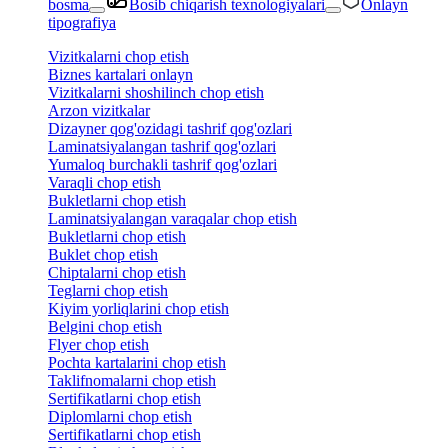
bosma
Bosib chiqarish texnologiyalari
Onlayn
tipografiya
Vizitkalarni chop etish
Biznes kartalari onlayn
Vizitkalarni shoshilinch chop etish
Arzon vizitkalar
Dizayner qog'ozidagi tashrif qog'ozlari
Laminatsiyalangan tashrif qog'ozlari
Yumaloq burchakli tashrif qog'ozlari
Varaqli chop etish
Bukletlarni chop etish
Laminatsiyalangan varaqalar chop etish
Bukletlarni chop etish
Buklet chop etish
Chiptalarni chop etish
Teglarni chop etish
Kiyim yorliqlarini chop etish
Belgini chop etish
Flyer chop etish
Pochta kartalarini chop etish
Taklifnomalarni chop etish
Sertifikatlarni chop etish
Diplomlarni chop etish
Sertifikatlarni chop etish