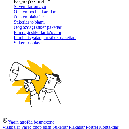
Ko'proq
Yashirish
Suvenirlar onlayn
Onlayn pochta kartalari
Onlayn plakatlar
Stikerlar to'plami
Qog'ozdagi stiker paketlari
Filmdagi stikerlar to'plami
Laminatsiyalangan stiker paketlari
Stikerlar onlayn
Yaqin atrofda bosmaxona
Vizitkalar
Varaq chop etish
Stikerlar
Plakatlar
Portfel
Kontaktlar