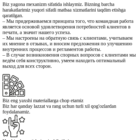
Biz yagona mexanizm sifatida ishlaymiz. Bizning barcha
harakatlarimiz yuqori sifatli matbaa xizmatlarini taqdim etishga
qaratilgan.
– Мы придерживаемся принципа того, что командная работа
является основой удовлетворения потребностей клиентов в
печати, а значит нашего успеха.
– Мы настроены на обратную связь с клиентами, учитываем
их мнение в отзывах, и вносим предложения по улучшению
внутренних процессов и регламентов работы.
– В случае возникновения спорных вопросов с клиентами мы
ведём себя конструктивно, умеем находить оптимальный
выход для всех сторон.
Biz eng yaxshi materiallarga chop etamiz
Biz har qanday lazzat va rang uchun turli xil qog'ozlardan
foydalanamiz.