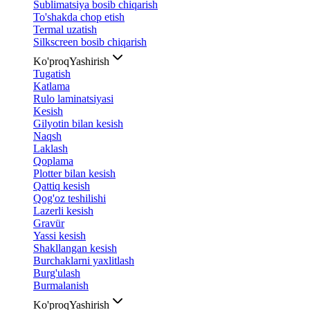
Sublimatsiya bosib chiqarish
To'shakda chop etish
Termal uzatish
Silkscreen bosib chiqarish
Ko'proq
Yashirish
Tugatish
Katlama
Rulo laminatsiyasi
Kesish
Gilyotin bilan kesish
Naqsh
Laklash
Qoplama
Plotter bilan kesish
Qattiq kesish
Qog'oz teshilishi
Lazerli kesish
Gravür
Yassi kesish
Shakllangan kesish
Burchaklarni yaxlitlash
Burg'ulash
Burmalanish
Ko'proq
Yashirish