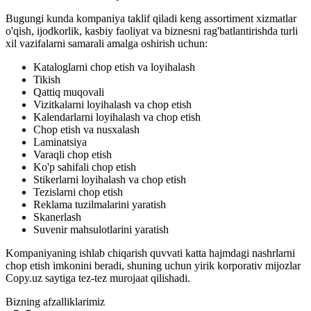
Bugungi kunda kompaniya taklif qiladi
keng assortiment
xizmatlar
o'qish, ijodkorlik, kasbiy faoliyat va biznesni rag'batlantirishda turli
xil vazifalarni samarali amalga oshirish uchun:
Kataloglarni chop etish va loyihalash
Tikish
Qattiq muqovali
Vizitkalarni loyihalash va chop etish
Kalendarlarni loyihalash va chop etish
Chop etish va nusxalash
Laminatsiya
Varaqli chop etish
Ko'p sahifali chop etish
Stikerlarni loyihalash va chop etish
Tezislarni chop etish
Reklama tuzilmalarini yaratish
Skanerlash
Suvenir mahsulotlarini yaratish
Kompaniyaning ishlab chiqarish quvvati katta hajmdagi nashrlarni
chop etish imkonini beradi, shuning uchun yirik korporativ mijozlar
Copy.uz saytiga tez-tez murojaat qilishadi.
Bizning afzalliklarimiz