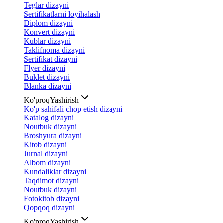
Teglar dizayni
Sertifikatlarni loyihalash
Diplom dizayni
Konvert dizayni
Kublar dizayni
Taklifnoma dizayni
Sertifikat dizayni
Flyer dizayni
Buklet dizayni
Blanka dizayni
Ko'proq
Yashirish
Ko'p sahifali chop etish dizayni
Katalog dizayni
Noutbuk dizayni
Broshyura dizayni
Kitob dizayni
Jurnal dizayni
Albom dizayni
Kundaliklar dizayni
Taqdimot dizayni
Noutbuk dizayni
Fotokitob dizayni
Qopqoq dizayni
Ko'proq
Yashirish