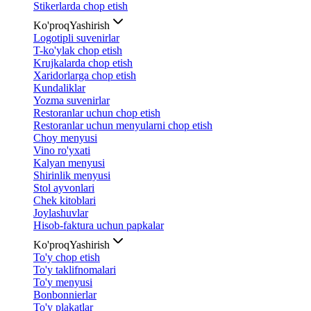
Stikerlarda chop etish
Ko'proq
Yashirish
Logotipli suvenirlar
T-ko'ylak chop etish
Krujkalarda chop etish
Xaridorlarga chop etish
Kundaliklar
Yozma suvenirlar
Restoranlar uchun chop etish
Restoranlar uchun menyularni chop etish
Choy menyusi
Vino ro'yxati
Kalyan menyusi
Shirinlik menyusi
Stol ayvonlari
Chek kitoblari
Joylashuvlar
Hisob-faktura uchun papkalar
Ko'proq
Yashirish
To'y chop etish
To'y taklifnomalari
To'y menyusi
Bonbonnierlar
To'y plakatlar