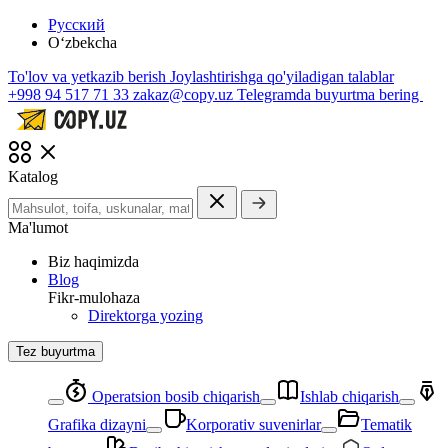
Русский
O‘zbekcha
To'lov va yetkazib berish
Joylashtirishga qo'yiladigan talablar
+998 94 517 71 33
zakaz@copy.uz
Telegramda buyurtma bering
Katalog
Ma'lumot
Biz haqimizda
Blog
Fikr-mulohaza
Direktorga yozing
Tez buyurtma
Operatsion bosib chiqarish
Ishlab chiqarish
Grafika dizayni
Korporativ suvenirlar
Tematik