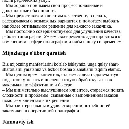
полиграфических услуг.
– Мы хорошо понимаем свои профессиональные и
должностные обязанности.
– Мы предоставляем клиентам качественную печать,
рассказываем о возможных вариантах и помогаем выбрать
наиболее оптимальное решение для каждого заказчика.
– Мы постоянно совершенствуемся для улучшения качества
работы типографии. Умеем своевременно адаптироваться к
изменениям в сфере полиграфии и идём в ногу со временем.
Mijozlarga e'tibor qaratish
Biz mijozning manfaatlarini ko'zlab ishlaymiz, unga qulay shart-
sharoitlarni yaratamiz va tezkor bosma xizmatlarni taqdim etamiz.
– Мы ценим время клиентов, стараемся делать допечатную
подготовку, печать и послепечатную обработку заказов
максимально эффективно и быстро.
– Мы внимательно выслушиваем клиентов, стараемся понять
сложности и проблемы, связанные с выполнением заказов,
помогаем клиентам в их решении.
– Мы заинтересованы в удовлетворении потребностей
заказчиков в оперативной полиграфии.
Jamoaviy ish