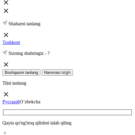
Shaharni tanlang
Toshkent
Sizning shahringiz -
?
Boshqasini tanlang
Hammasi to'g'ri
Tilni tanlang
Русский
O‘zbekcha
Qayta qo'ng'iroq qilishni talab qiling