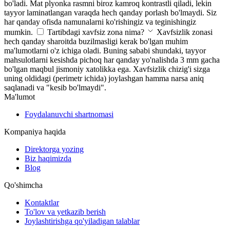
bo'ladi. Mat plyonka rasmni biroz kamroq kontrastli qiladi, lekin
tayyor laminatlangan varaqda hech qanday porlash bo'lmaydi. Siz
har qanday ofisda namunalarni ko'rishingiz va teginishingiz
mumkin.
Tartibdagi xavfsiz zona nima?
Xavfsizlik zonasi
hech qanday sharoitda buzilmasligi kerak bo'lgan muhim
ma'lumotlarni o'z ichiga oladi. Buning sababi shundaki, tayyor
mahsulotlarni kesishda pichoq har qanday yo'nalishda 3 mm gacha
bo'lgan maqbul jismoniy xatolikka ega. Xavfsizlik chizig'i sizga
uning oldidagi (perimetr ichida) joylashgan hamma narsa aniq
saqlanadi va "kesib bo'lmaydi".
Ma'lumot
Foydalanuvchi shartnomasi
Kompaniya haqida
Direktorga yozing
Biz haqimizda
Blog
Qo'shimcha
Kontaktlar
To'lov va yetkazib berish
Joylashtirishga qo'yiladigan talablar