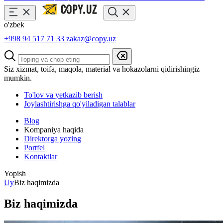
o'zbek
+998 94 517 71 33
zakaz@copy.uz
Siz xizmat, toifa, maqola, material va hokazolarni qidirishingiz
mumkin.
To'lov va yetkazib berish
Joylashtirishga qo'yiladigan talablar
Blog
Kompaniya haqida
Direktorga yozing
Portfel
Kontaktlar
Yopish
Uy
Biz haqimizda
Biz haqimizda