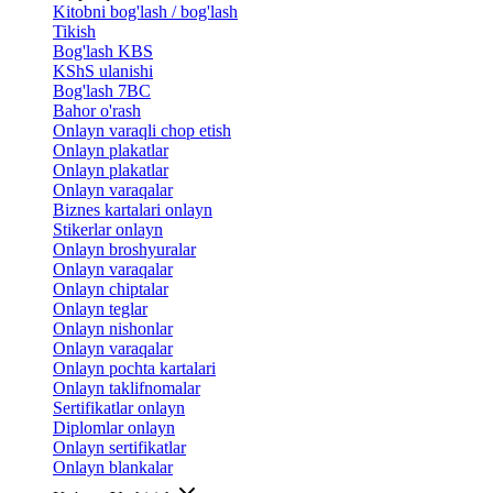
Kitobni bog'lash / bog'lash
Tikish
Bog'lash KBS
KShS ulanishi
Bog'lash 7BC
Bahor o'rash
Onlayn varaqli chop etish
Onlayn plakatlar
Onlayn plakatlar
Onlayn varaqalar
Biznes kartalari onlayn
Stikerlar onlayn
Onlayn broshyuralar
Onlayn varaqalar
Onlayn chiptalar
Onlayn teglar
Onlayn nishonlar
Onlayn varaqalar
Onlayn pochta kartalari
Onlayn taklifnomalar
Sertifikatlar onlayn
Diplomlar onlayn
Onlayn sertifikatlar
Onlayn blankalar