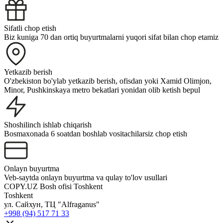
Sifatli chop etish
Biz kuniga 70 dan ortiq buyurtmalarni yuqori sifat bilan chop etamiz
Yetkazib berish
O'zbekiston bo'ylab yetkazib berish, ofisdan yoki Xamid Olimjon,
Minor, Pushkinskaya metro bekatlari yonidan olib ketish bepul
Shoshilinch ishlab chiqarish
Bosmaxonada 6 soatdan boshlab vositachilarsiz chop etish
Onlayn buyurtma
Veb-saytda onlayn buyurtma va qulay to'lov usullari
COPY.UZ Bosh ofisi
Toshkent
Toshkent
ул. Сайхун, ТЦ "Alfraganus"
+998 (94) 517 71 33