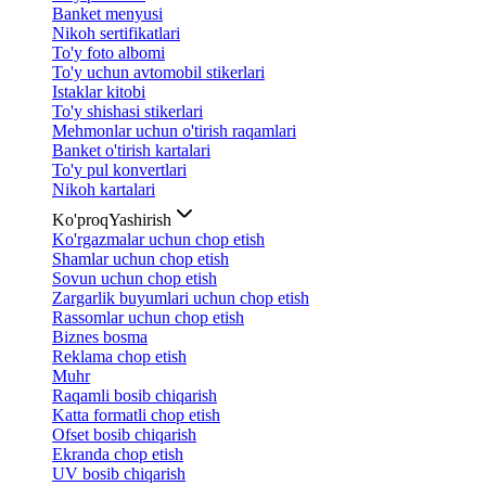
Banket menyusi
Nikoh sertifikatlari
To'y foto albomi
To'y uchun avtomobil stikerlari
Istaklar kitobi
To'y shishasi stikerlari
Mehmonlar uchun o'tirish raqamlari
Banket o'tirish kartalari
To'y pul konvertlari
Nikoh kartalari
Ko'proq
Yashirish
Ko'rgazmalar uchun chop etish
Shamlar uchun chop etish
Sovun uchun chop etish
Zargarlik buyumlari uchun chop etish
Rassomlar uchun chop etish
Biznes bosma
Reklama chop etish
Muhr
Raqamli bosib chiqarish
Katta formatli chop etish
Ofset bosib chiqarish
Ekranda chop etish
UV bosib chiqarish