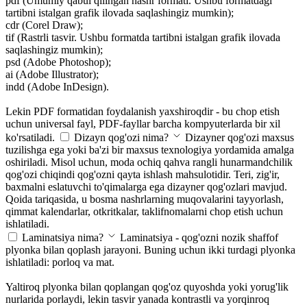
pdf (Umumiy qabul qilingan nashr formati. Ushbu formatdagi
tartibni istalgan grafik ilovada saqlashingiz mumkin);
cdr (Corel Draw);
tif (Rastrli tasvir. Ushbu formatda tartibni istalgan grafik ilovada
saqlashingiz mumkin);
psd (Adobe Photoshop);
ai (Adobe Illustrator);
indd (Adobe InDesign).
Lekin PDF formatidan foydalanish yaxshiroqdir - bu chop etish
uchun universal fayl, PDF-fayllar barcha kompyuterlarda bir xil
ko'rsatiladi.
Dizayn qog'ozi nima?
Dizayner qog'ozi maxsus
tuzilishga ega yoki ba'zi bir maxsus texnologiya yordamida amalga
oshiriladi. Misol uchun, moda ochiq qahva rangli hunarmandchilik
qog'ozi chiqindi qog'ozni qayta ishlash mahsulotidir. Teri, zig'ir,
baxmalni eslatuvchi to'qimalarga ega dizayner qog'ozlari mavjud.
Qoida tariqasida, u bosma nashrlarning muqovalarini tayyorlash,
qimmat kalendarlar, otkritkalar, taklifnomalarni chop etish uchun
ishlatiladi.
Laminatsiya nima?
Laminatsiya - qog'ozni nozik shaffof
plyonka bilan qoplash jarayoni. Buning uchun ikki turdagi plyonka
ishlatiladi: porloq va mat.
Yaltiroq plyonka bilan qoplangan qog'oz quyoshda yoki yorug'lik
nurlarida porlaydi, lekin tasvir yanada kontrastli va yorqinroq