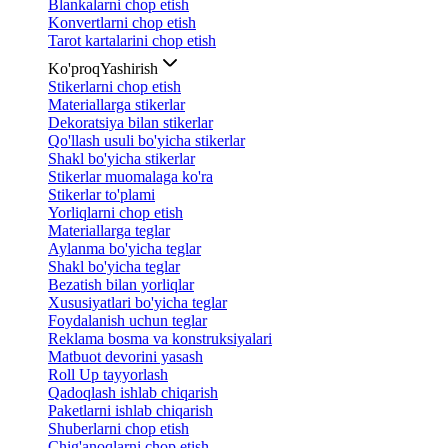
Blankalarni chop etish
Konvertlarni chop etish
Tarot kartalarini chop etish
Ko'proq
Yashirish
Stikerlarni chop etish
Materiallarga stikerlar
Dekoratsiya bilan stikerlar
Qo'llash usuli bo'yicha stikerlar
Shakl bo'yicha stikerlar
Stikerlar muomalaga ko'ra
Stikerlar to'plami
Yorliqlarni chop etish
Materiallarga teglar
Aylanma bo'yicha teglar
Shakl bo'yicha teglar
Bezatish bilan yorliqlar
Xususiyatlari bo'yicha teglar
Foydalanish uchun teglar
Reklama bosma va konstruksiyalari
Matbuot devorini yasash
Roll Up tayyorlash
Qadoqlash ishlab chiqarish
Paketlarni ishlab chiqarish
Shuberlarni chop etish
Chig'anoqlarni chop etish