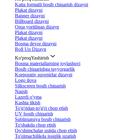
Katta formatli bosib chiqarish dizayni
Plakat dizayni
Banner dizayni
Billboard dizayni
Orqa yoritilgan dizayn
Plakat dizayni
Plakat dizayni
Bosma devor dizayni
Roll Up Dizayn
Ko'proq
Yashirish
Bosma materiallarning joylashuvi
Bosib chiqarishga tayyorgarlik
Korporativ suvenirlar dizayni
Logo ilova
Silkscreen bosib chiqarish
Naqsh
Lazerli o'yma
Kashta tikish
To'g'ridan-to'g'ri chop etish
UV bosib chiqarish
Sublimatsiya bosib chiqarish
To'shakda chop etish
Qo'shimchalar ustida chop etish
To'qimachilikda issiqlik uzatish