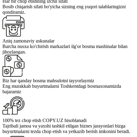
Har bir chop etishning izchil sifati
Bosib chiqarish sifati bo'yicha sizning eng yuqori talablaringizni
qondiramiz.
Aniq zamonaviy uskunalar
Barcha nusxa ko'chirish markazlari ilg'or bosma mashinalar bilan
jihozlangan.
Biz har qanday bosma mahsulotni tayyorlaymiz
Eng murakkab buyurtmalarni Toshkentdagi bosmaxonamizda
bajaramiz
100% tez chop etish COPY.UZ hisoblanadi
Tajribali jamoa va yaxshi tashkil etilgan biznes jarayonlari bizga
buyurtmalarni tezda chop etish va yetkazib berish imkonini beradi.