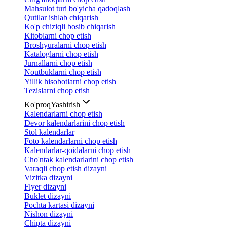
Mahsulot turi bo'yicha qadoqlash
Qutilar ishlab chiqarish
Ko'p chiziqli bosib chiqarish
Kitoblarni chop etish
Broshyuralarni chop etish
Kataloglarni chop etish
Jurnallarni chop etish
Noutbuklarni chop etish
Yillik hisobotlarni chop etish
Tezislarni chop etish
Ko'proq
Yashirish
Kalendarlarni chop etish
Devor kalendarlarini chop etish
Stol kalendarlar
Foto kalendarlarni chop etish
Kalendarlar-qoidalarni chop etish
Cho'ntak kalendarlarini chop etish
Varaqli chop etish dizayni
Vizitka dizayni
Flyer dizayni
Buklet dizayni
Pochta kartasi dizayni
Nishon dizayni
Chipta dizayni