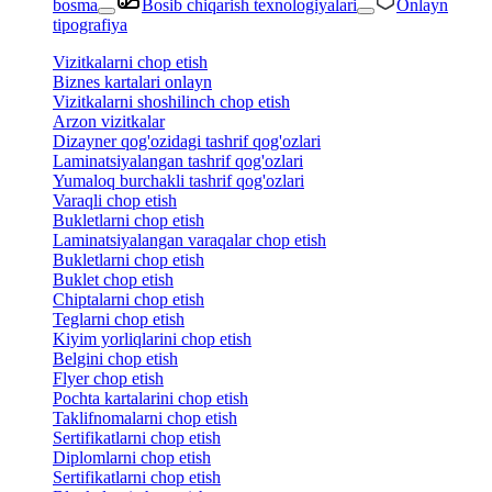
bosma
Bosib chiqarish texnologiyalari
Onlayn
tipografiya
Vizitkalarni chop etish
Biznes kartalari onlayn
Vizitkalarni shoshilinch chop etish
Arzon vizitkalar
Dizayner qog'ozidagi tashrif qog'ozlari
Laminatsiyalangan tashrif qog'ozlari
Yumaloq burchakli tashrif qog'ozlari
Varaqli chop etish
Bukletlarni chop etish
Laminatsiyalangan varaqalar chop etish
Bukletlarni chop etish
Buklet chop etish
Chiptalarni chop etish
Teglarni chop etish
Kiyim yorliqlarini chop etish
Belgini chop etish
Flyer chop etish
Pochta kartalarini chop etish
Taklifnomalarni chop etish
Sertifikatlarni chop etish
Diplomlarni chop etish
Sertifikatlarni chop etish