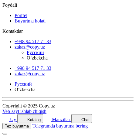
Foydali
Portfel
Buyurtma holati
Kontaktlar
+998 94 517 71 33
zakaz@copy.uz
Русский
O‘zbekcha
+998 94 517 71 33
zakaz@copy.uz
Русский
O‘zbekcha
Copyright © 2025 Copy.uz
Veb-sayt ishlab chiqish
Uy
Manzillar
Katalog
Chat
Telegramda buyurtma bering
Tez buyurtma