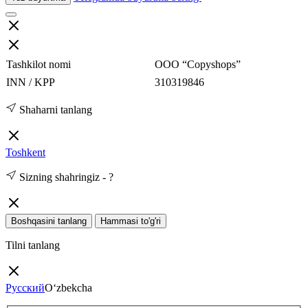
Tashkilot nomi
ООО “Copyshops”
INN / KPP
310319846
Shaharni tanlang
Toshkent
Sizning shahringiz -
?
Boshqasini tanlang
Hammasi to'g'ri
Tilni tanlang
Русский
O‘zbekcha