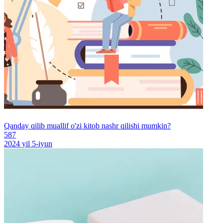
Qanday qilib muallif o'zi kitob nashr qilishi mumkin?
587
2024 yil 5-iyun