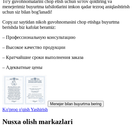
To'y guvohnomalarini chop etish uchun so'rov qoldiring va
menejerimiz buyurtma tafsilotlarini imkon qadar tezroq aniqlashtirish
uchun siz bilan bog'lanadi!
Copy.uz saytidan nikoh guvohnomasini chop etishga buyurtma
berishda biz kafolat beramiz:
– Профессиональную консультацию
– Высокое качество продукции
– Кратчайшие сроки выполнения заказа
– Адекватные цены
Menejer bilan buyurtma bering
Ko'proq o'qish
Yashirish
Nusxa olish markazlari