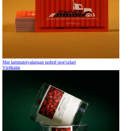
Mat laminatsiyalangan tashrif qog'ozlari
Vizitkalar