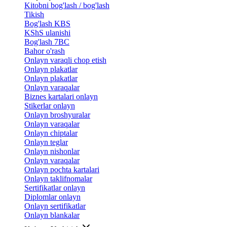
Kitobni bog'lash / bog'lash
Tikish
Bog'lash KBS
KShS ulanishi
Bog'lash 7BC
Bahor o'rash
Onlayn varaqli chop etish
Onlayn plakatlar
Onlayn plakatlar
Onlayn varaqalar
Biznes kartalari onlayn
Stikerlar onlayn
Onlayn broshyuralar
Onlayn varaqalar
Onlayn chiptalar
Onlayn teglar
Onlayn nishonlar
Onlayn varaqalar
Onlayn pochta kartalari
Onlayn taklifnomalar
Sertifikatlar onlayn
Diplomlar onlayn
Onlayn sertifikatlar
Onlayn blankalar