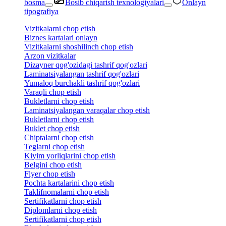
bosma
Bosib chiqarish texnologiyalari
Onlayn
tipografiya
Vizitkalarni chop etish
Biznes kartalari onlayn
Vizitkalarni shoshilinch chop etish
Arzon vizitkalar
Dizayner qog'ozidagi tashrif qog'ozlari
Laminatsiyalangan tashrif qog'ozlari
Yumaloq burchakli tashrif qog'ozlari
Varaqli chop etish
Bukletlarni chop etish
Laminatsiyalangan varaqalar chop etish
Bukletlarni chop etish
Buklet chop etish
Chiptalarni chop etish
Teglarni chop etish
Kiyim yorliqlarini chop etish
Belgini chop etish
Flyer chop etish
Pochta kartalarini chop etish
Taklifnomalarni chop etish
Sertifikatlarni chop etish
Diplomlarni chop etish
Sertifikatlarni chop etish