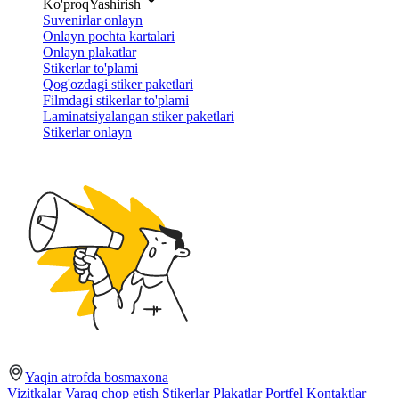
Ko'proq
Yashirish
Suvenirlar onlayn
Onlayn pochta kartalari
Onlayn plakatlar
Stikerlar to'plami
Qog'ozdagi stiker paketlari
Filmdagi stikerlar to'plami
Laminatsiyalangan stiker paketlari
Stikerlar onlayn
Yaqin atrofda bosmaxona
Vizitkalar
Varaq chop etish
Stikerlar
Plakatlar
Portfel
Kontaktlar