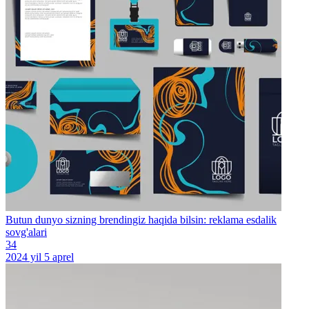
Butun dunyo sizning brendingiz haqida bilsin: reklama esdalik
sovg'alari
34
2024 yil 5 aprel