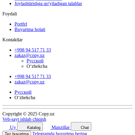
Joylashtirishga qo'yiladigan talablar
Foydali
Portfel
Buyurtma holati
Kontaktlar
+998 94 517 71 33
zakaz@copy.uz
Русский
O‘zbekcha
+998 94 517 71 33
zakaz@copy.uz
Русский
O‘zbekcha
Copyright © 2025 Copy.uz
Veb-sayt ishlab chiqish
Uy
Manzillar
Katalog
Chat
Telegramda buyurtma bering
Tez buyurtma