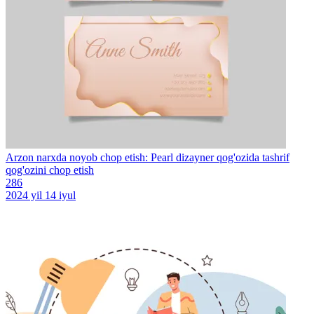
Arzon narxda noyob chop etish: Pearl dizayner qog'ozida tashrif
qog'ozini chop etish
286
2024 yil 14 iyul