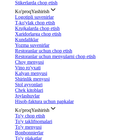
Stikerlarda chop etish
Ko'proq
Yashirish
Logotipli suvenirlar
T-ko'ylak chop etish
Krujkalarda chop etish
Xaridorlarga chop etish
Kundaliklar
Yozma suvenirlar
Restoranlar uchun chop etish
Restoranlar uchun menyularni chop etish
Choy menyusi
Vino ro'yxati
Kalyan menyusi
Shirinlik menyusi
Stol ayvonlari
Chek kitoblari
Joylashuvlar
Hisob-faktura uchun papkalar
Ko'proq
Yashirish
To'y chop etish
To'y taklifnomalari
To'y menyusi
Bonbonnierlar
To'y plakatlar