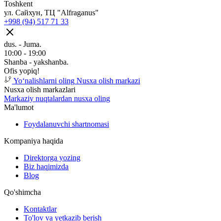
Toshkent
ул. Сайхун, ТЦ "Alfraganus"
+998 (94) 517 71 33
dus. - Juma.
10:00 - 19:00
Shanba - yakshanba.
Ofis yopiq!
Yoʻnalishlarni oling
Nusxa olish markazi
Nusxa olish markazlari
Markaziy nuqtalardan nusxa oling
Ma'lumot
Foydalanuvchi shartnomasi
Kompaniya haqida
Direktorga yozing
Biz haqimizda
Blog
Qo'shimcha
Kontaktlar
To'lov va yetkazib berish