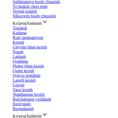
Sublimatsiya bosib chiqarish
To'shakda chop etish
Termal uzatish
Silkscreen bosib chiqarish
Ko'proq
Yashirish
Tugatish
Katlama
Rulo laminatsiyasi
Kesish
Gilyotin bilan kesish
Naqsh
Laklash
Qoplama
Plotter bilan kesish
Qattiq kesish
Qog'oz teshilishi
Lazerli kesish
Gravür
Yassi kesish
Shakllangan kesish
Burchaklarni yaxlitlash
Burg'ulash
Burmalanish
Ko'proq
Yashirish