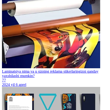
Laminatsiya nima va u sizning reklama stikerlaringizni qanday
yaxshilashi mumkin?
77
2024 yil 6 aprel