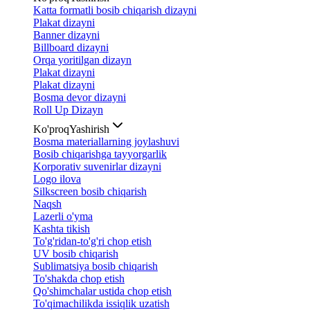
Katta formatli bosib chiqarish dizayni
Plakat dizayni
Banner dizayni
Billboard dizayni
Orqa yoritilgan dizayn
Plakat dizayni
Plakat dizayni
Bosma devor dizayni
Roll Up Dizayn
Ko'proq
Yashirish
Bosma materiallarning joylashuvi
Bosib chiqarishga tayyorgarlik
Korporativ suvenirlar dizayni
Logo ilova
Silkscreen bosib chiqarish
Naqsh
Lazerli o'yma
Kashta tikish
To'g'ridan-to'g'ri chop etish
UV bosib chiqarish
Sublimatsiya bosib chiqarish
To'shakda chop etish
Qo'shimchalar ustida chop etish
To'qimachilikda issiqlik uzatish