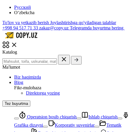
Русский
O‘zbekcha
To'lov va yetkazib berish
Joylashtirishga qo'yiladigan talablar
+998 94 517 71 33
zakaz@copy.uz
Telegramda buyurtma bering
Katalog
Ma'lumot
Biz haqimizda
Blog
Fikr-mulohaza
Direktorga yozing
Tez buyurtma
Operatsion bosib chiqarish
Ishlab chiqarish
Grafika dizayni
Korporativ suvenirlar
Tematik