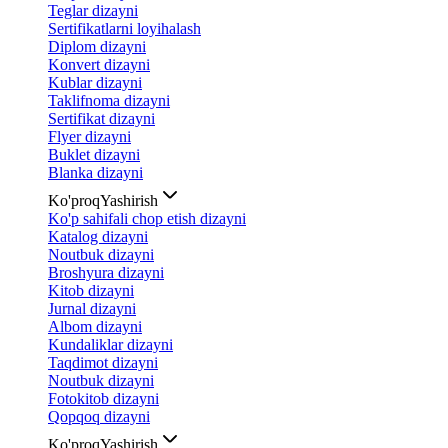
Teglar dizayni
Sertifikatlarni loyihalash
Diplom dizayni
Konvert dizayni
Kublar dizayni
Taklifnoma dizayni
Sertifikat dizayni
Flyer dizayni
Buklet dizayni
Blanka dizayni
Ko'proq
Yashirish
Ko'p sahifali chop etish dizayni
Katalog dizayni
Noutbuk dizayni
Broshyura dizayni
Kitob dizayni
Jurnal dizayni
Albom dizayni
Kundaliklar dizayni
Taqdimot dizayni
Noutbuk dizayni
Fotokitob dizayni
Qopqoq dizayni
Ko'proq
Yashirish