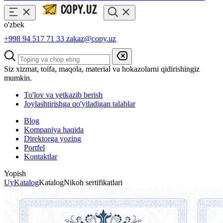
o'zbek
+998 94 517 71 33
zakaz@copy.uz
Siz xizmat, toifa, maqola, material va hokazolarni qidirishingiz
mumkin.
To'lov va yetkazib berish
Joylashtirishga qo'yiladigan talablar
Blog
Kompaniya haqida
Direktorga yozing
Portfel
Kontaktlar
Yopish
Uy
Katalog
Katalog
Nikoh sertifikatlari