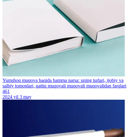
Yumshoq muqova haqida hamma narsa: uning turlari, ijobiy va
salbiy tomonlari, qattiq muqovali muqovali muqovalidan farqlari
461
2024 yil 3 may