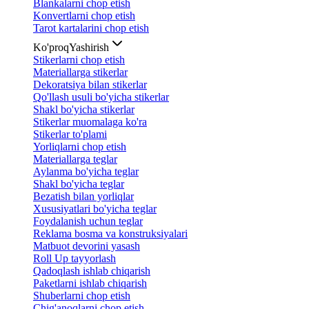
Blankalarni chop etish
Konvertlarni chop etish
Tarot kartalarini chop etish
Ko'proq
Yashirish
Stikerlarni chop etish
Materiallarga stikerlar
Dekoratsiya bilan stikerlar
Qo'llash usuli bo'yicha stikerlar
Shakl bo'yicha stikerlar
Stikerlar muomalaga ko'ra
Stikerlar to'plami
Yorliqlarni chop etish
Materiallarga teglar
Aylanma bo'yicha teglar
Shakl bo'yicha teglar
Bezatish bilan yorliqlar
Xususiyatlari bo'yicha teglar
Foydalanish uchun teglar
Reklama bosma va konstruksiyalari
Matbuot devorini yasash
Roll Up tayyorlash
Qadoqlash ishlab chiqarish
Paketlarni ishlab chiqarish
Shuberlarni chop etish
Chig'anoqlarni chop etish