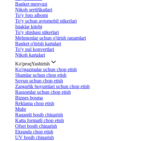
Banket menyusi
Nikoh sertifikatlari
To'y foto albomi
To'y uchun avtomobil stikerlari
Istaklar kitobi
To'y shishasi stikerlari
Mehmonlar uchun o'tirish raqamlari
Banket o'tirish kartalari
To'y pul konvertlari
Nikoh kartalari
Ko'proq
Yashirish
Ko'rgazmalar uchun chop etish
Shamlar uchun chop etish
Sovun uchun chop etish
Zargarlik buyumlari uchun chop etish
Rassomlar uchun chop etish
Biznes bosma
Reklama chop etish
Muhr
Raqamli bosib chiqarish
Katta formatli chop etish
Ofset bosib chiqarish
Ekranda chop etish
UV bosib chiqarish