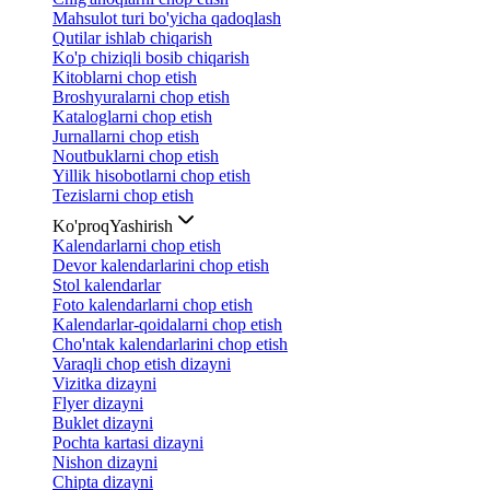
Mahsulot turi bo'yicha qadoqlash
Qutilar ishlab chiqarish
Ko'p chiziqli bosib chiqarish
Kitoblarni chop etish
Broshyuralarni chop etish
Kataloglarni chop etish
Jurnallarni chop etish
Noutbuklarni chop etish
Yillik hisobotlarni chop etish
Tezislarni chop etish
Ko'proq
Yashirish
Kalendarlarni chop etish
Devor kalendarlarini chop etish
Stol kalendarlar
Foto kalendarlarni chop etish
Kalendarlar-qoidalarni chop etish
Cho'ntak kalendarlarini chop etish
Varaqli chop etish dizayni
Vizitka dizayni
Flyer dizayni
Buklet dizayni
Pochta kartasi dizayni
Nishon dizayni
Chipta dizayni