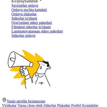
Ko'proq
Yashirish
Suvenirlar onlayn
Onlayn pochta kartalari
Onlayn plakatlar
Stikerlar to'plami
Qog'ozdagi stiker paketlari
Filmdagi stikerlar to'plami
Laminatsiyalangan stiker paketlari
Stikerlar onlayn
Yaqin atrofda bosmaxona
Vizitkalar
Varaq chop etish
Stikerlar
Plakatlar
Portfel
Kontaktlar