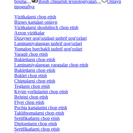
bosma
Bosib chiqarish texnologiyalari
Onlayn
tipografiya
Vizitkalarni chop etish
Biznes kartalari onlayn
Vizitkalarni shoshilinch chop etish
Arzon vizitkalar
Dizayner qog'ozidagi tashrif qog'ozlari
Laminatsiyalangan tashrif qog'ozlari
Yumaloq burchakli tashrif qog'ozlari
Varaqli chop etish
Bukletlarni chop etish
Laminatsiyalangan varaqalar chop etish
Bukletlarni chop etish
Buklet chop etish
Chiptalarni chop etish
Teglarni chop etish
Kiyim yorliqlarini chop etish
Belgini chop etish
Flyer chop etish
Pochta kartalarini chop etish
Taklifnomalarni chop etish
Sertifikatlarni chop etish
Diplomlarni chop etish
Sertifikatlarni chop etish