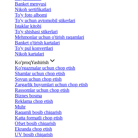
Banket menyusi
Nikoh sertifikatlari
To'y foto albomi
To'y uchun avtomobil stikerlari
Istaklar kitobi
To'y shishasi stikerlari
Mehmonlar uchun o'tirish raqamlari
Banket o'tirish kartalari
To'y pul konvertlari
Nikoh kartalari
Ko'proq
Yashirish
Ko'rgazmalar uchun chop etish
Shamlar uchun chop etish
Sovun uchun chop etish
Zargarlik buyumlari uchun chop etish
Rassomlar uchun chop etish
Biznes bosma
Reklama chop etish
Muhr
Raqamli bosib chiqarish
Katta formatli chop etish
Ofset bosib chiqarish
Ekranda chop etish
UV bosib chiqarish