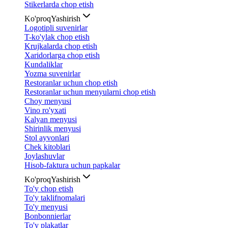
Stikerlarda chop etish
Ko'proq
Yashirish
Logotipli suvenirlar
T-ko'ylak chop etish
Krujkalarda chop etish
Xaridorlarga chop etish
Kundaliklar
Yozma suvenirlar
Restoranlar uchun chop etish
Restoranlar uchun menyularni chop etish
Choy menyusi
Vino ro'yxati
Kalyan menyusi
Shirinlik menyusi
Stol ayvonlari
Chek kitoblari
Joylashuvlar
Hisob-faktura uchun papkalar
Ko'proq
Yashirish
To'y chop etish
To'y taklifnomalari
To'y menyusi
Bonbonnierlar
To'y plakatlar