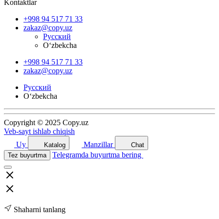
Kontaktlar
+998 94 517 71 33
zakaz@copy.uz
Русский
O‘zbekcha
+998 94 517 71 33
zakaz@copy.uz
Русский
O‘zbekcha
Copyright © 2025 Copy.uz
Veb-sayt ishlab chiqish
Uy
Manzillar
Katalog
Chat
Telegramda buyurtma bering
Tez buyurtma
Shaharni tanlang