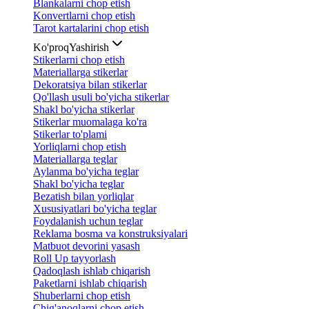
Blankalarni chop etish
Konvertlarni chop etish
Tarot kartalarini chop etish
Ko'proq
Yashirish
Stikerlarni chop etish
Materiallarga stikerlar
Dekoratsiya bilan stikerlar
Qo'llash usuli bo'yicha stikerlar
Shakl bo'yicha stikerlar
Stikerlar muomalaga ko'ra
Stikerlar to'plami
Yorliqlarni chop etish
Materiallarga teglar
Aylanma bo'yicha teglar
Shakl bo'yicha teglar
Bezatish bilan yorliqlar
Xususiyatlari bo'yicha teglar
Foydalanish uchun teglar
Reklama bosma va konstruksiyalari
Matbuot devorini yasash
Roll Up tayyorlash
Qadoqlash ishlab chiqarish
Paketlarni ishlab chiqarish
Shuberlarni chop etish
Chig'anoqlarni chop etish