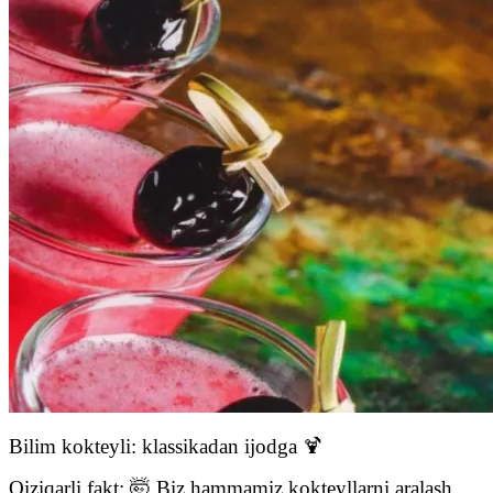
Bilim kokteyli: klassikadan ijodga 🍹
Qiziqarli fakt: 🤯 Biz hammamiz kokteyllarni aralash