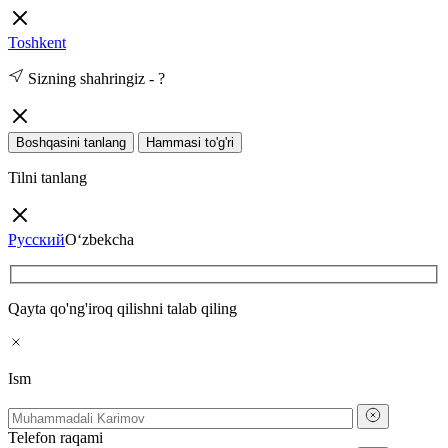
Toshkent
Sizning shahringiz -
?
Boshqasini tanlang
Hammasi to'g'ri
Tilni tanlang
Русский
O‘zbekcha
Qayta qo'ng'iroq qilishni talab qiling
Ism
Telefon raqami