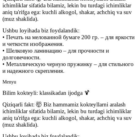
ichimliklar sifatida bilamiz, lekin bu turdagi ichimliklar
aniq ta'rifga ega: kuchli alkogol, shakar, achchiq va suv
(muz shaklida).
Ushbu loyihada biz foydalandik:
• Печать на мелованной бумаге 200 гр. – для яркости
и четкости изображения.
• Шелковую ламинацию – для прочности и
долговечности.
• Металлическую черную пружинку – для стильного
и надежного скрепления.
Menyu
Bilim kokteyli: klassikadan ijodga 🍹
Qiziqarli fakt: 🤯 Biz hammamiz kokteyllarni aralash
ichimliklar sifatida bilamiz, lekin bu turdagi ichimliklar
aniq ta'rifga ega: kuchli alkogol, shakar, achchiq va suv
(muz shaklida).
Ushbu loyihada biz foydalandik: