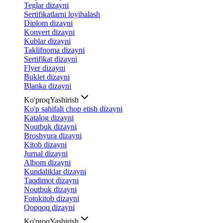
Teglar dizayni
Sertifikatlarni loyihalash
Diplom dizayni
Konvert dizayni
Kublar dizayni
Taklifnoma dizayni
Sertifikat dizayni
Flyer dizayni
Buklet dizayni
Blanka dizayni
Ko'proq
Yashirish
Ko'p sahifali chop etish dizayni
Katalog dizayni
Noutbuk dizayni
Broshyura dizayni
Kitob dizayni
Jurnal dizayni
Albom dizayni
Kundaliklar dizayni
Taqdimot dizayni
Noutbuk dizayni
Fotokitob dizayni
Qopqoq dizayni
Ko'proq
Yashirish