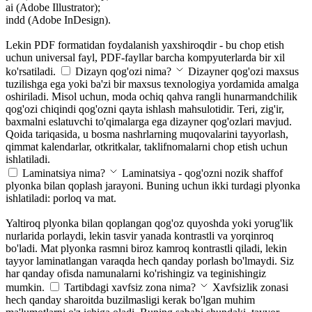
ai (Adobe Illustrator);
indd (Adobe InDesign).
Lekin PDF formatidan foydalanish yaxshiroqdir - bu chop etish
uchun universal fayl, PDF-fayllar barcha kompyuterlarda bir xil
ko'rsatiladi.
Dizayn qog'ozi nima?
Dizayner qog'ozi maxsus
tuzilishga ega yoki ba'zi bir maxsus texnologiya yordamida amalga
oshiriladi. Misol uchun, moda ochiq qahva rangli hunarmandchilik
qog'ozi chiqindi qog'ozni qayta ishlash mahsulotidir. Teri, zig'ir,
baxmalni eslatuvchi to'qimalarga ega dizayner qog'ozlari mavjud.
Qoida tariqasida, u bosma nashrlarning muqovalarini tayyorlash,
qimmat kalendarlar, otkritkalar, taklifnomalarni chop etish uchun
ishlatiladi.
Laminatsiya nima?
Laminatsiya - qog'ozni nozik shaffof
plyonka bilan qoplash jarayoni. Buning uchun ikki turdagi plyonka
ishlatiladi: porloq va mat.
Yaltiroq plyonka bilan qoplangan qog'oz quyoshda yoki yorug'lik
nurlarida porlaydi, lekin tasvir yanada kontrastli va yorqinroq
bo'ladi. Mat plyonka rasmni biroz kamroq kontrastli qiladi, lekin
tayyor laminatlangan varaqda hech qanday porlash bo'lmaydi. Siz
har qanday ofisda namunalarni ko'rishingiz va teginishingiz
mumkin.
Tartibdagi xavfsiz zona nima?
Xavfsizlik zonasi
hech qanday sharoitda buzilmasligi kerak bo'lgan muhim