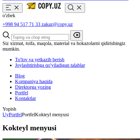
o'zbek
+998 94 517 71 33
zakaz@copy.uz
Siz xizmat, toifa, maqola, material va hokazolarni qidirishingiz
mumkin.
To'lov va yetkazib berish
Joylashtirishga qo'yiladigan talablar
Blog
Kompaniya haqida
Direktorga yozing
Portfel
Kontaktlar
Yopish
Uy
Portfel
Portfel
Kokteyl menyusi
Kokteyl menyusi