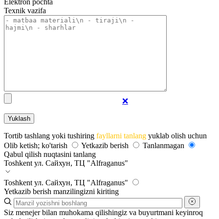
Elektron pochta
Texnik vazifa
❌
Tortib tashlang yoki tushiring
fayllarni tanlang
yuklab olish uchun
Olib ketish; ko'tarish
Yetkazib berish
Tanlanmagan
Qabul qilish nuqtasini tanlang
Toshkent
ул. Сайхун, ТЦ "Alfraganus"
Toshkent
ул. Сайхун, ТЦ "Alfraganus"
Yetkazib berish manzilingizni kiriting
Siz menejer bilan muhokama qilishingiz va buyurtmani keyinroq