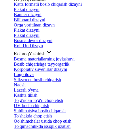
Katta formatli bosib chiqarish dizayni
Plakat dizayni
Banner dizayni
Billboard dizayni
Orqa yoritilgan dizayn
Plakat dizayni
Plakat dizayni
Bosma devor dizayni
Roll Up Dizayn
Ko'proq
Yashirish
Bosma materiallarning joylashuvi
Bosib chiqarishga tayyorgarlik
Korporativ suvenirlar dizayni
Logo ilova
Silkscreen bosib chiqarish
Naqsh
Lazerli o'yma
Kashta tikish
To'g'ridan-to'g'ri chop etish
UV bosib chiqarish
Sublimatsiya bosib chiqarish
To'shakda chop etish
Qo'shimchalar ustida chop etish
To'qimachilikda issiqlik uzatish