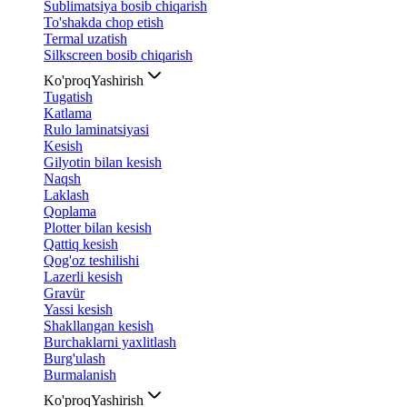
Sublimatsiya bosib chiqarish
To'shakda chop etish
Termal uzatish
Silkscreen bosib chiqarish
Ko'proq
Yashirish
Tugatish
Katlama
Rulo laminatsiyasi
Kesish
Gilyotin bilan kesish
Naqsh
Laklash
Qoplama
Plotter bilan kesish
Qattiq kesish
Qog'oz teshilishi
Lazerli kesish
Gravür
Yassi kesish
Shakllangan kesish
Burchaklarni yaxlitlash
Burg'ulash
Burmalanish
Ko'proq
Yashirish