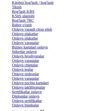
Kitobni bog'lash / bog'lash
Tikish
Bog'lash KBS
KShS ulanishi
Bog'lash 7BC
Bahor o'rash
Onlayn varaqli chop etish
Onlayn plakatlar
Onlayn plakatlar
Onlayn varaqalar
Biznes kartalari onlayn
Stikerlar onlayn
Onlayn broshyuralar
Onlayn varaqalar
Onlayn chiptalar
Onlayn teglar
Onlayn nishonlar
Onlayn varaqalar
Onlayn pochta kartalari
Onlayn taklifnomalar
Sertifikatlar onlayn
Diplomlar onlayn
Onlayn sertifikatlar
Onlayn blankalar