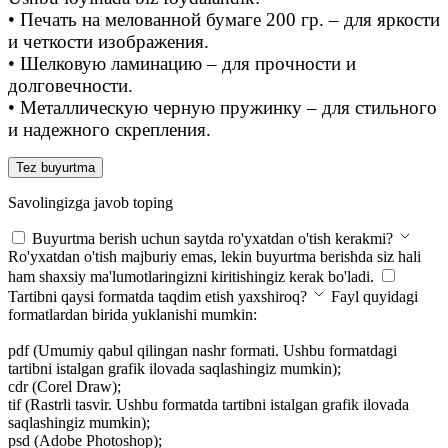
• Печать на мелованной бумаге 200 гр. – для яркости
и четкости изображения.
• Шелковую ламинацию – для прочности и
долговечности.
• Металлическую черную пружинку – для стильного
и надежного скрепления.
Tez buyurtma
Savolingizga javob toping
Buyurtma berish uchun saytda ro'yxatdan o'tish kerakmi?
Ro'yxatdan o'tish majburiy emas, lekin buyurtma berishda siz hali
ham shaxsiy ma'lumotlaringizni kiritishingiz kerak bo'ladi.
Tartibni qaysi formatda taqdim etish yaxshiroq?
Fayl quyidagi
formatlardan birida yuklanishi mumkin:
pdf (Umumiy qabul qilingan nashr formati. Ushbu formatdagi
tartibni istalgan grafik ilovada saqlashingiz mumkin);
cdr (Corel Draw);
tif (Rastrli tasvir. Ushbu formatda tartibni istalgan grafik ilovada
saqlashingiz mumkin);
psd (Adobe Photoshop);