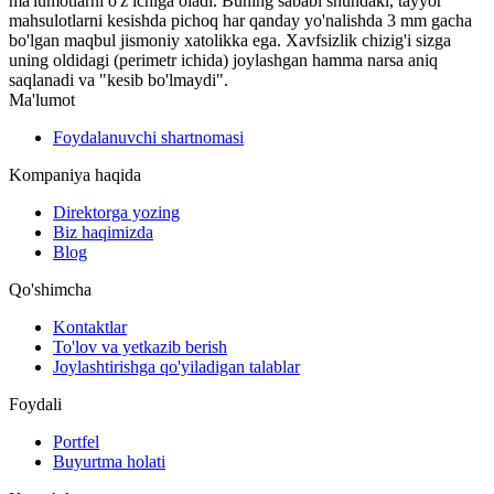
ma'lumotlarni o'z ichiga oladi. Buning sababi shundaki, tayyor
mahsulotlarni kesishda pichoq har qanday yo'nalishda 3 mm gacha
bo'lgan maqbul jismoniy xatolikka ega. Xavfsizlik chizig'i sizga
uning oldidagi (perimetr ichida) joylashgan hamma narsa aniq
saqlanadi va "kesib bo'lmaydi".
Ma'lumot
Foydalanuvchi shartnomasi
Kompaniya haqida
Direktorga yozing
Biz haqimizda
Blog
Qo'shimcha
Kontaktlar
To'lov va yetkazib berish
Joylashtirishga qo'yiladigan talablar
Foydali
Portfel
Buyurtma holati