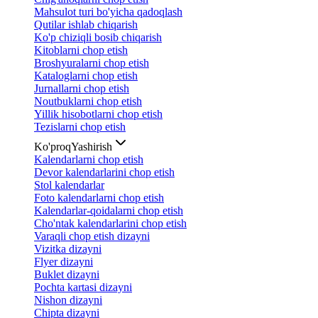
Mahsulot turi bo'yicha qadoqlash
Qutilar ishlab chiqarish
Ko'p chiziqli bosib chiqarish
Kitoblarni chop etish
Broshyuralarni chop etish
Kataloglarni chop etish
Jurnallarni chop etish
Noutbuklarni chop etish
Yillik hisobotlarni chop etish
Tezislarni chop etish
Ko'proq
Yashirish
Kalendarlarni chop etish
Devor kalendarlarini chop etish
Stol kalendarlar
Foto kalendarlarni chop etish
Kalendarlar-qoidalarni chop etish
Cho'ntak kalendarlarini chop etish
Varaqli chop etish dizayni
Vizitka dizayni
Flyer dizayni
Buklet dizayni
Pochta kartasi dizayni
Nishon dizayni
Chipta dizayni