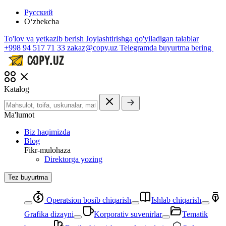
Русский
O‘zbekcha
To'lov va yetkazib berish
Joylashtirishga qo'yiladigan talablar
+998 94 517 71 33
zakaz@copy.uz
Telegramda buyurtma bering
Katalog
Ma'lumot
Biz haqimizda
Blog
Fikr-mulohaza
Direktorga yozing
Tez buyurtma
Operatsion bosib chiqarish
Ishlab chiqarish
Grafika dizayni
Korporativ suvenirlar
Tematik