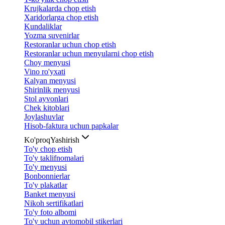
Krujkalarda chop etish
Xaridorlarga chop etish
Kundaliklar
Yozma suvenirlar
Restoranlar uchun chop etish
Restoranlar uchun menyularni chop etish
Choy menyusi
Vino ro'yxati
Kalyan menyusi
Shirinlik menyusi
Stol ayvonlari
Chek kitoblari
Joylashuvlar
Hisob-faktura uchun papkalar
Ko'proq
Yashirish
To'y chop etish
To'y taklifnomalari
To'y menyusi
Bonbonnierlar
To'y plakatlar
Banket menyusi
Nikoh sertifikatlari
To'y foto albomi
To'y uchun avtomobil stikerlari