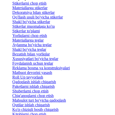
Stikerlarni chop etish
Materiallarga stikerlar
Dekoratsiya bilan stikerlar
Qo'llash usuli bo'yicha stikerlar
Shakl bo'yicha stikerlar
Stikerlar muomalaga ko'ra
Stikerlar to'plami
Yorliqlarni chop etish
Materiallarga teglar
Aylanma bo'yicha teglar
Shakl bo'yicha teglar
Bezatish bilan yorliqlar
Xususiyatlari bo'yicha teglar
Foydalanish uchun teglar
Reklama bosma va konstruksiyalari
Matbuot devorini yasash
Roll Up tayyorlash
Qadoqlash ishlab chiqarish
Paketlarni ishlab chiqarish
Shuberlarni chop etish
Chig'anoqlarni chop etish
Mahsulot turi bo'yicha qadoqlash
Qutilar ishlab chiqarish
Ko'p chiziqli bosib chiqarish
Kitoblarni chop etish