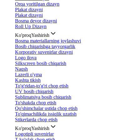
Orqa yoritilgan dizayn
Plakat dizayni
Plakat dizayni
Bosma devor dizayni
Roll Up Dizayn
Ko'proq
Yashirish
Bosma materiallarning joylashuvi
Bosib chiqarishga tayyorgarlik
Korporativ suvenirlar dizayni
Logo ilova
Silkscreen bosib chiqarish
Naqsh
Lazerli o'yma
Kashta tikish
To'g'ridan-to'g'ri chop etish
UV bosib chiqarish
Sublimatsiya bosib chiqarish
To'shakda chop etish
Qo'shimchalar ustida chop etish
To'qimachilikda issiqlik uzatish
Stikerlarda chop etish
Ko'proq
Yashirish
Logotipli suvenirlar
T-ko'ylak chop etish