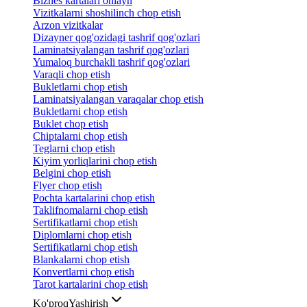
Biznes kartalari onlayn
Vizitkalarni shoshilinch chop etish
Arzon vizitkalar
Dizayner qog'ozidagi tashrif qog'ozlari
Laminatsiyalangan tashrif qog'ozlari
Yumaloq burchakli tashrif qog'ozlari
Varaqli chop etish
Bukletlarni chop etish
Laminatsiyalangan varaqalar chop etish
Bukletlarni chop etish
Buklet chop etish
Chiptalarni chop etish
Teglarni chop etish
Kiyim yorliqlarini chop etish
Belgini chop etish
Flyer chop etish
Pochta kartalarini chop etish
Taklifnomalarni chop etish
Sertifikatlarni chop etish
Diplomlarni chop etish
Sertifikatlarni chop etish
Blankalarni chop etish
Konvertlarni chop etish
Tarot kartalarini chop etish
Ko'proq
Yashirish