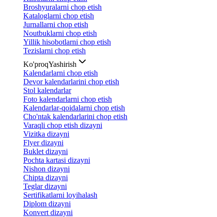
Broshyuralarni chop etish
Kataloglarni chop etish
Jurnallarni chop etish
Noutbuklarni chop etish
Yillik hisobotlarni chop etish
Tezislarni chop etish
Ko'proq
Yashirish
Kalendarlarni chop etish
Devor kalendarlarini chop etish
Stol kalendarlar
Foto kalendarlarni chop etish
Kalendarlar-qoidalarni chop etish
Cho'ntak kalendarlarini chop etish
Varaqli chop etish dizayni
Vizitka dizayni
Flyer dizayni
Buklet dizayni
Pochta kartasi dizayni
Nishon dizayni
Chipta dizayni
Teglar dizayni
Sertifikatlarni loyihalash
Diplom dizayni
Konvert dizayni