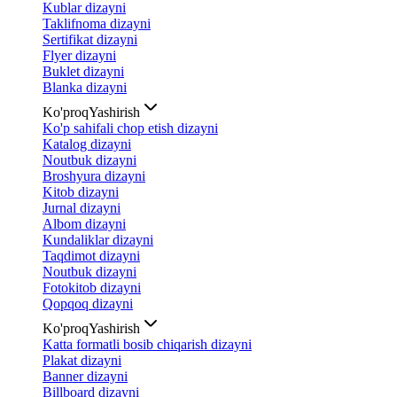
Kublar dizayni
Taklifnoma dizayni
Sertifikat dizayni
Flyer dizayni
Buklet dizayni
Blanka dizayni
Ko'proq
Yashirish
Ko'p sahifali chop etish dizayni
Katalog dizayni
Noutbuk dizayni
Broshyura dizayni
Kitob dizayni
Jurnal dizayni
Albom dizayni
Kundaliklar dizayni
Taqdimot dizayni
Noutbuk dizayni
Fotokitob dizayni
Qopqoq dizayni
Ko'proq
Yashirish
Katta formatli bosib chiqarish dizayni
Plakat dizayni
Banner dizayni
Billboard dizayni