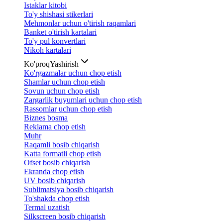
Istaklar kitobi
To'y shishasi stikerlari
Mehmonlar uchun o'tirish raqamlari
Banket o'tirish kartalari
To'y pul konvertlari
Nikoh kartalari
Ko'proq
Yashirish
Ko'rgazmalar uchun chop etish
Shamlar uchun chop etish
Sovun uchun chop etish
Zargarlik buyumlari uchun chop etish
Rassomlar uchun chop etish
Biznes bosma
Reklama chop etish
Muhr
Raqamli bosib chiqarish
Katta formatli chop etish
Ofset bosib chiqarish
Ekranda chop etish
UV bosib chiqarish
Sublimatsiya bosib chiqarish
To'shakda chop etish
Termal uzatish
Silkscreen bosib chiqarish