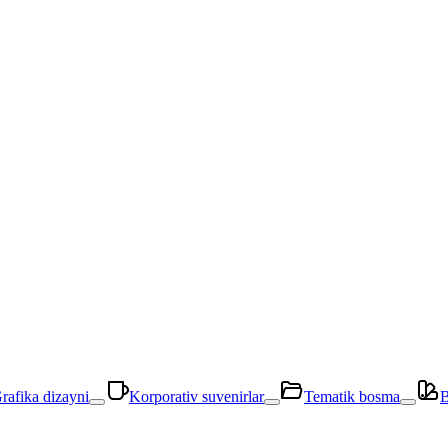
rafika dizayni
Korporativ suvenirlar
Tematik bosma
B