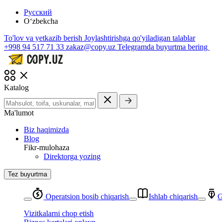
Русский
O‘zbekcha
To'lov va yetkazib berish
Joylashtirishga qo'yiladigan talablar
+998 94 517 71 33
zakaz@copy.uz
Telegramda buyurtma bering
Katalog
Ma'lumot
Biz haqimizda
Blog
Fikr-mulohaza
Direktorga yozing
Tez buyurtma
Operatsion bosib chiqarish
Ishlab chiqarish
G
Vizitkalarni chop etish