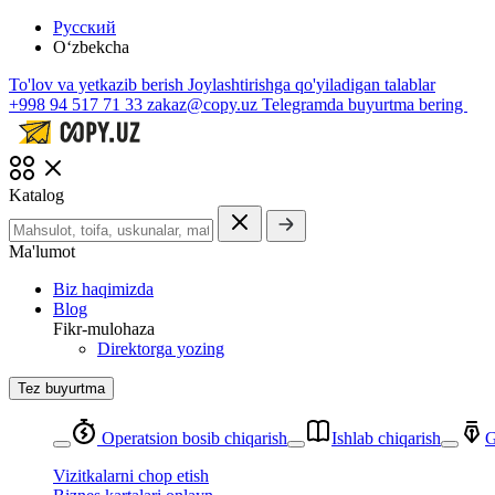
Русский
O‘zbekcha
To'lov va yetkazib berish
Joylashtirishga qo'yiladigan talablar
+998 94 517 71 33
zakaz@copy.uz
Telegramda buyurtma bering
Katalog
Ma'lumot
Biz haqimizda
Blog
Fikr-mulohaza
Direktorga yozing
Tez buyurtma
Operatsion bosib chiqarish
Ishlab chiqarish
G
Vizitkalarni chop etish