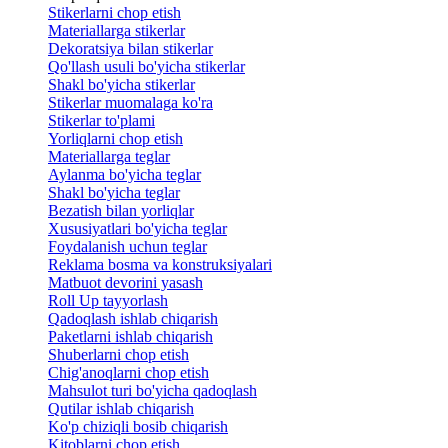
Stikerlarni chop etish
Materiallarga stikerlar
Dekoratsiya bilan stikerlar
Qo'llash usuli bo'yicha stikerlar
Shakl bo'yicha stikerlar
Stikerlar muomalaga ko'ra
Stikerlar to'plami
Yorliqlarni chop etish
Materiallarga teglar
Aylanma bo'yicha teglar
Shakl bo'yicha teglar
Bezatish bilan yorliqlar
Xususiyatlari bo'yicha teglar
Foydalanish uchun teglar
Reklama bosma va konstruksiyalari
Matbuot devorini yasash
Roll Up tayyorlash
Qadoqlash ishlab chiqarish
Paketlarni ishlab chiqarish
Shuberlarni chop etish
Chig'anoqlarni chop etish
Mahsulot turi bo'yicha qadoqlash
Qutilar ishlab chiqarish
Ko'p chiziqli bosib chiqarish
Kitoblarni chop etish