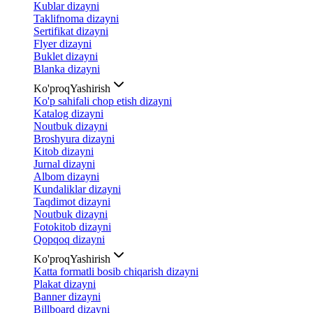
Kublar dizayni
Taklifnoma dizayni
Sertifikat dizayni
Flyer dizayni
Buklet dizayni
Blanka dizayni
Ko'proq
Yashirish
Ko'p sahifali chop etish dizayni
Katalog dizayni
Noutbuk dizayni
Broshyura dizayni
Kitob dizayni
Jurnal dizayni
Albom dizayni
Kundaliklar dizayni
Taqdimot dizayni
Noutbuk dizayni
Fotokitob dizayni
Qopqoq dizayni
Ko'proq
Yashirish
Katta formatli bosib chiqarish dizayni
Plakat dizayni
Banner dizayni
Billboard dizayni