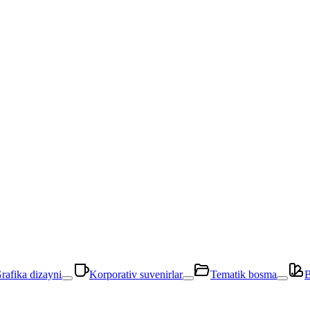
rafika dizayni
Korporativ suvenirlar
Tematik bosma
B