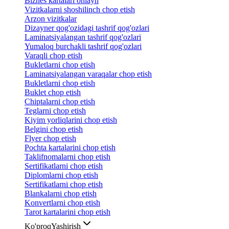
Biznes kartalari onlayn
Vizitkalarni shoshilinch chop etish
Arzon vizitkalar
Dizayner qog'ozidagi tashrif qog'ozlari
Laminatsiyalangan tashrif qog'ozlari
Yumaloq burchakli tashrif qog'ozlari
Varaqli chop etish
Bukletlarni chop etish
Laminatsiyalangan varaqalar chop etish
Bukletlarni chop etish
Buklet chop etish
Chiptalarni chop etish
Teglarni chop etish
Kiyim yorliqlarini chop etish
Belgini chop etish
Flyer chop etish
Pochta kartalarini chop etish
Taklifnomalarni chop etish
Sertifikatlarni chop etish
Diplomlarni chop etish
Sertifikatlarni chop etish
Blankalarni chop etish
Konvertlarni chop etish
Tarot kartalarini chop etish
Ko'proq
Yashirish