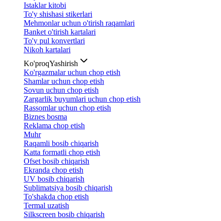
Istaklar kitobi
To'y shishasi stikerlari
Mehmonlar uchun o'tirish raqamlari
Banket o'tirish kartalari
To'y pul konvertlari
Nikoh kartalari
Ko'proq
Yashirish
Ko'rgazmalar uchun chop etish
Shamlar uchun chop etish
Sovun uchun chop etish
Zargarlik buyumlari uchun chop etish
Rassomlar uchun chop etish
Biznes bosma
Reklama chop etish
Muhr
Raqamli bosib chiqarish
Katta formatli chop etish
Ofset bosib chiqarish
Ekranda chop etish
UV bosib chiqarish
Sublimatsiya bosib chiqarish
To'shakda chop etish
Termal uzatish
Silkscreen bosib chiqarish