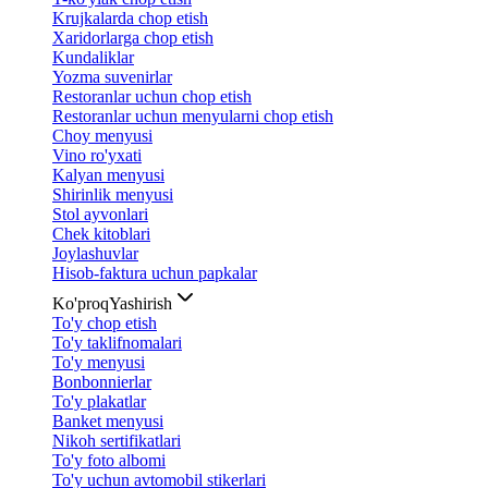
Krujkalarda chop etish
Xaridorlarga chop etish
Kundaliklar
Yozma suvenirlar
Restoranlar uchun chop etish
Restoranlar uchun menyularni chop etish
Choy menyusi
Vino ro'yxati
Kalyan menyusi
Shirinlik menyusi
Stol ayvonlari
Chek kitoblari
Joylashuvlar
Hisob-faktura uchun papkalar
Ko'proq
Yashirish
To'y chop etish
To'y taklifnomalari
To'y menyusi
Bonbonnierlar
To'y plakatlar
Banket menyusi
Nikoh sertifikatlari
To'y foto albomi
To'y uchun avtomobil stikerlari