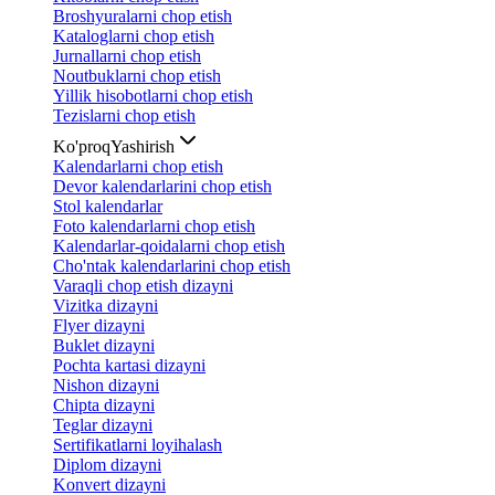
Broshyuralarni chop etish
Kataloglarni chop etish
Jurnallarni chop etish
Noutbuklarni chop etish
Yillik hisobotlarni chop etish
Tezislarni chop etish
Ko'proq
Yashirish
Kalendarlarni chop etish
Devor kalendarlarini chop etish
Stol kalendarlar
Foto kalendarlarni chop etish
Kalendarlar-qoidalarni chop etish
Cho'ntak kalendarlarini chop etish
Varaqli chop etish dizayni
Vizitka dizayni
Flyer dizayni
Buklet dizayni
Pochta kartasi dizayni
Nishon dizayni
Chipta dizayni
Teglar dizayni
Sertifikatlarni loyihalash
Diplom dizayni
Konvert dizayni