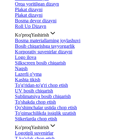
Orqa yoritilgan dizayn
Plakat dizayni
Plakat dizayni
Bosma devor dizayni
Roll Up Dizayn
Ko'proq
Yashirish
Bosma materiallarning joylashuvi
Bosib chiqarishga tayyorgarlik
Korporativ suvenirlar dizayni
Logo ilova
Silkscreen bosib chiqarish
Naqsh
Lazerli o'yma
Kashta tikish
To'g'ridan-to'g'ri chop etish
UV bosib chiqarish
Sublimatsiya bosib chiqarish
To'shakda chop etish
Qo'shimchalar ustida chop etish
To'qimachilikda issiqlik uzatish
Stikerlarda chop etish
Ko'proq
Yashirish
Logotipli suvenirlar
T-ko'ylak chop etish