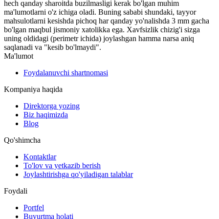
hech qanday sharoitda buzilmasligi kerak bo'lgan muhim
ma'lumotlarni o'z ichiga oladi. Buning sababi shundaki, tayyor
mahsulotlarni kesishda pichoq har qanday yo'nalishda 3 mm gacha
bo'lgan maqbul jismoniy xatolikka ega. Xavfsizlik chizig'i sizga
uning oldidagi (perimetr ichida) joylashgan hamma narsa aniq
saqlanadi va "kesib bo'lmaydi".
Ma'lumot
Foydalanuvchi shartnomasi
Kompaniya haqida
Direktorga yozing
Biz haqimizda
Blog
Qo'shimcha
Kontaktlar
To'lov va yetkazib berish
Joylashtirishga qo'yiladigan talablar
Foydali
Portfel
Buyurtma holati