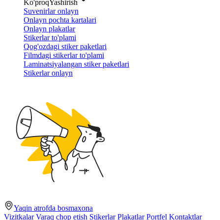
Ko'proq
Yashirish
Suvenirlar onlayn
Onlayn pochta kartalari
Onlayn plakatlar
Stikerlar to'plami
Qog'ozdagi stiker paketlari
Filmdagi stikerlar to'plami
Laminatsiyalangan stiker paketlari
Stikerlar onlayn
Yaqin atrofda bosmaxona
Vizitkalar
Varaq chop etish
Stikerlar
Plakatlar
Portfel
Kontaktlar