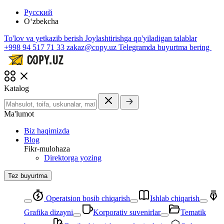
Русский
O‘zbekcha
To'lov va yetkazib berish
Joylashtirishga qo'yiladigan talablar
+998 94 517 71 33
zakaz@copy.uz
Telegramda buyurtma bering
Katalog
Ma'lumot
Biz haqimizda
Blog
Fikr-mulohaza
Direktorga yozing
Tez buyurtma
Operatsion bosib chiqarish
Ishlab chiqarish
Grafika dizayni
Korporativ suvenirlar
Tematik