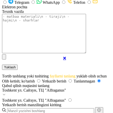
Telegram
WhatsApp
Telefon
Elektron pochta
Texnik vazifa
❌
Tortib tashlang yoki tushiring
fayllarni tanlang
yuklab olish uchun
Olib ketish; ko'tarish
Yetkazib berish
Tanlanmagan
Qabul qilish nuqtasini tanlang
Toshkent
ул. Сайхун, ТЦ "Alfraganus"
Toshkent
ул. Сайхун, ТЦ "Alfraganus"
Yetkazib berish manzilingizni kiriting