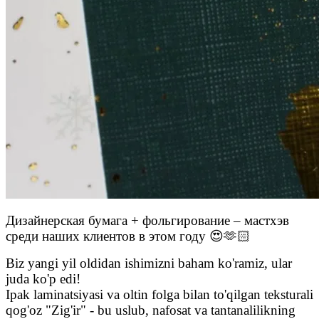
Дизайнерская бумага + фольгирование – мастхэв
среди наших клиентов в этом году 😍🫶🏻
Biz yangi yil oldidan ishimizni baham ko'ramiz, ular
juda ko'p edi!
Ipak laminatsiyasi va oltin folga bilan to'qilgan teksturali
qog'oz "Zig'ir" - bu uslub, nafosat va tantanalilikning