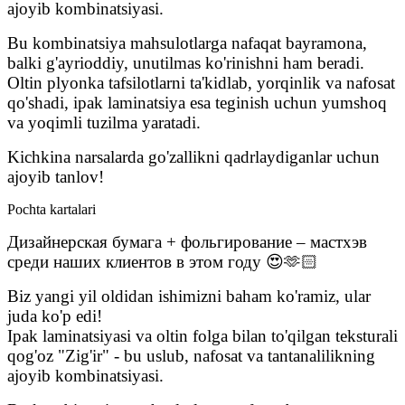
ajoyib kombinatsiyasi.
Bu kombinatsiya mahsulotlarga nafaqat bayramona,
balki g'ayrioddiy, unutilmas ko'rinishni ham beradi.
Oltin plyonka tafsilotlarni ta'kidlab, yorqinlik va nafosat
qo'shadi, ipak laminatsiya esa teginish uchun yumshoq
va yoqimli tuzilma yaratadi.
Kichkina narsalarda go'zallikni qadrlaydiganlar uchun
ajoyib tanlov!
Pochta kartalari
Дизайнерская бумага + фольгирование – мастхэв
среди наших клиентов в этом году 😍🫶🏻
Biz yangi yil oldidan ishimizni baham ko'ramiz, ular
juda ko'p edi!
Ipak laminatsiyasi va oltin folga bilan to'qilgan teksturali
qog'oz "Zig'ir" - bu uslub, nafosat va tantanalilikning
ajoyib kombinatsiyasi.