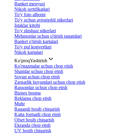
Banket menyusi
Nikoh sertifikatlari
To'y foto albomi
To'y uchun avtomobil stikerlari
Istaklar kitobi
To'y shishasi stikerlari
Mehmonlar uchun o'tirish raqamlari
Banket o'tirish kartalari
To'y pul konvertlari
Nikoh kartalari
Ko'proq
Yashirish
Ko'rgazmalar uchun chop etish
Shamlar uchun chop etish
Sovun uchun chop etish
Zargarlik buyumlari uchun chop etish
Rassomlar uchun chop etish
Biznes bosma
Reklama chop etish
Muhr
Raqamli bosib chiqarish
Katta formatli chop etish
Ofset bosib chiqarish
Ekranda chop etish
UV bosib chiqarish