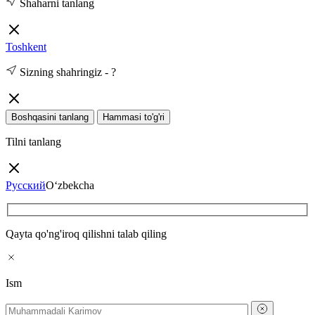
Shaharni tanlang
Toshkent
Sizning shahringiz -
?
Boshqasini tanlang
Hammasi to'g'ri
Tilni tanlang
Русский
O‘zbekcha
Qayta qo'ng'iroq qilishni talab qiling
Ism