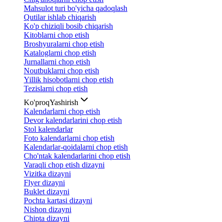
Mahsulot turi bo'yicha qadoqlash
Qutilar ishlab chiqarish
Ko'p chiziqli bosib chiqarish
Kitoblarni chop etish
Broshyuralarni chop etish
Kataloglarni chop etish
Jurnallarni chop etish
Noutbuklarni chop etish
Yillik hisobotlarni chop etish
Tezislarni chop etish
Ko'proq
Yashirish
Kalendarlarni chop etish
Devor kalendarlarini chop etish
Stol kalendarlar
Foto kalendarlarni chop etish
Kalendarlar-qoidalarni chop etish
Cho'ntak kalendarlarini chop etish
Varaqli chop etish dizayni
Vizitka dizayni
Flyer dizayni
Buklet dizayni
Pochta kartasi dizayni
Nishon dizayni
Chipta dizayni