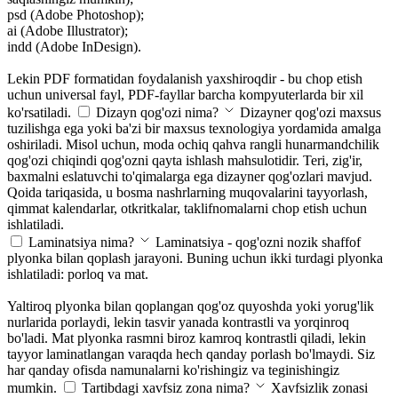
psd (Adobe Photoshop);
ai (Adobe Illustrator);
indd (Adobe InDesign).
Lekin PDF formatidan foydalanish yaxshiroqdir - bu chop etish
uchun universal fayl, PDF-fayllar barcha kompyuterlarda bir xil
ko'rsatiladi.
Dizayn qog'ozi nima?
Dizayner qog'ozi maxsus
tuzilishga ega yoki ba'zi bir maxsus texnologiya yordamida amalga
oshiriladi. Misol uchun, moda ochiq qahva rangli hunarmandchilik
qog'ozi chiqindi qog'ozni qayta ishlash mahsulotidir. Teri, zig'ir,
baxmalni eslatuvchi to'qimalarga ega dizayner qog'ozlari mavjud.
Qoida tariqasida, u bosma nashrlarning muqovalarini tayyorlash,
qimmat kalendarlar, otkritkalar, taklifnomalarni chop etish uchun
ishlatiladi.
Laminatsiya nima?
Laminatsiya - qog'ozni nozik shaffof
plyonka bilan qoplash jarayoni. Buning uchun ikki turdagi plyonka
ishlatiladi: porloq va mat.
Yaltiroq plyonka bilan qoplangan qog'oz quyoshda yoki yorug'lik
nurlarida porlaydi, lekin tasvir yanada kontrastli va yorqinroq
bo'ladi. Mat plyonka rasmni biroz kamroq kontrastli qiladi, lekin
tayyor laminatlangan varaqda hech qanday porlash bo'lmaydi. Siz
har qanday ofisda namunalarni ko'rishingiz va teginishingiz
mumkin.
Tartibdagi xavfsiz zona nima?
Xavfsizlik zonasi