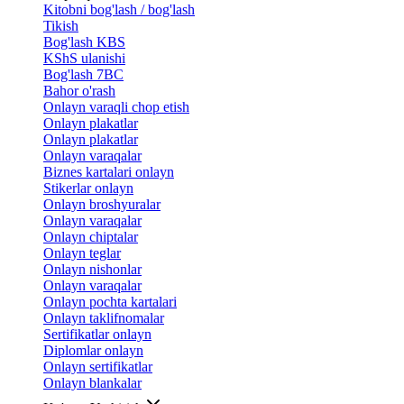
Kitobni bog'lash / bog'lash
Tikish
Bog'lash KBS
KShS ulanishi
Bog'lash 7BC
Bahor o'rash
Onlayn varaqli chop etish
Onlayn plakatlar
Onlayn plakatlar
Onlayn varaqalar
Biznes kartalari onlayn
Stikerlar onlayn
Onlayn broshyuralar
Onlayn varaqalar
Onlayn chiptalar
Onlayn teglar
Onlayn nishonlar
Onlayn varaqalar
Onlayn pochta kartalari
Onlayn taklifnomalar
Sertifikatlar onlayn
Diplomlar onlayn
Onlayn sertifikatlar
Onlayn blankalar