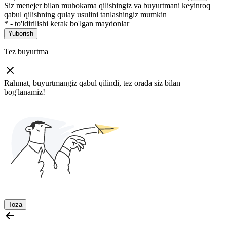
Siz menejer bilan muhokama qilishingiz va buyurtmani keyinroq
qabul qilishning qulay usulini tanlashingiz mumkin
*
- to'ldirilishi kerak bo'lgan maydonlar
Yuborish
Tez buyurtma
Rahmat, buyurtmangiz qabul qilindi, tez orada siz bilan
bog'lanamiz!
Toza