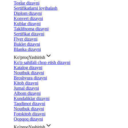
Teglar dizayni
Sertifikatlarni loyihalash
Diplom dizayni
Konvert dizayni
Kublar dizayni
Taklifnoma dizayni
Sertifikat dizayni
Flyer dizayni
Buklet dizayni
Blanka dizayni
Ko'proq
Yashirish
Ko'p sahifali chop etish dizayni
Katalog dizayni
Noutbuk dizayni
Broshyura dizayni
Kitob dizayni
Jurnal dizayni
Albom dizayni
Kundaliklar dizayni
Taqdimot dizayni
Noutbuk dizayni
Fotokitob dizayni
Qopqoq dizayni
Ko'proq
Yashirish