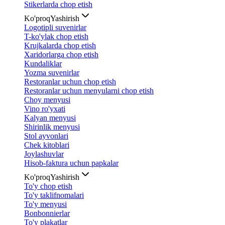
Stikerlarda chop etish
Ko'proq
Yashirish
Logotipli suvenirlar
T-ko'ylak chop etish
Krujkalarda chop etish
Xaridorlarga chop etish
Kundaliklar
Yozma suvenirlar
Restoranlar uchun chop etish
Restoranlar uchun menyularni chop etish
Choy menyusi
Vino ro'yxati
Kalyan menyusi
Shirinlik menyusi
Stol ayvonlari
Chek kitoblari
Joylashuvlar
Hisob-faktura uchun papkalar
Ko'proq
Yashirish
To'y chop etish
To'y taklifnomalari
To'y menyusi
Bonbonnierlar
To'y plakatlar