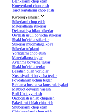
Blankalarni chop etish
Konvertlarni chop etish
Tarot kartalarini chop etish
Ko'proq
Yashirish
Stikerlarni chop etish
Materiallarga stikerlar
Dekoratsiya bilan stikerlar
Qo'llash usuli bo'yicha stikerlar
Shakl bo'yicha stikerlar
Stikerlar muomalaga ko'ra
Stikerlar to'plami
Yorliqlarni chop etish
Materiallarga teglar
Aylanma bo'yicha teglar
Shakl bo'yicha teglar
Bezatish bilan yorliqlar
Xususiyatlari bo'yicha teglar
Foydalanish uchun teglar
Reklama bosma va konstruksiyalari
Matbuot devorini yasash
Roll Up tayyorlash
Qadoqlash ishlab chiqarish
Paketlarni ishlab chiqarish
Shuberlarni chop etish
Chig'anoqlarni chop etish