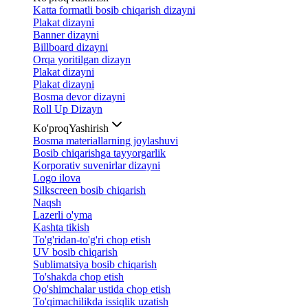
Katta formatli bosib chiqarish dizayni
Plakat dizayni
Banner dizayni
Billboard dizayni
Orqa yoritilgan dizayn
Plakat dizayni
Plakat dizayni
Bosma devor dizayni
Roll Up Dizayn
Ko'proq
Yashirish
Bosma materiallarning joylashuvi
Bosib chiqarishga tayyorgarlik
Korporativ suvenirlar dizayni
Logo ilova
Silkscreen bosib chiqarish
Naqsh
Lazerli o'yma
Kashta tikish
To'g'ridan-to'g'ri chop etish
UV bosib chiqarish
Sublimatsiya bosib chiqarish
To'shakda chop etish
Qo'shimchalar ustida chop etish
To'qimachilikda issiqlik uzatish