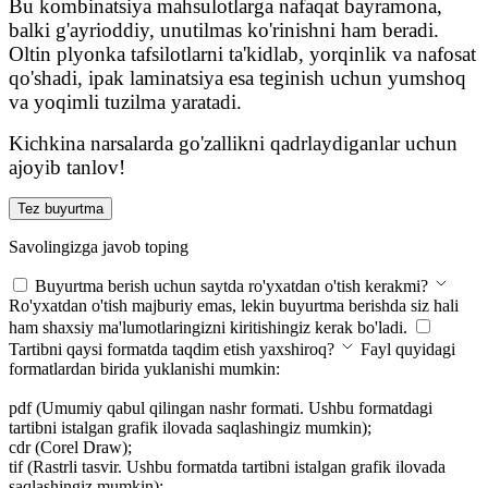
Bu kombinatsiya mahsulotlarga nafaqat bayramona,
balki g'ayrioddiy, unutilmas ko'rinishni ham beradi.
Oltin plyonka tafsilotlarni ta'kidlab, yorqinlik va nafosat
qo'shadi, ipak laminatsiya esa teginish uchun yumshoq
va yoqimli tuzilma yaratadi.
Kichkina narsalarda go'zallikni qadrlaydiganlar uchun
ajoyib tanlov!
Tez buyurtma
Savolingizga javob toping
Buyurtma berish uchun saytda ro'yxatdan o'tish kerakmi?
Ro'yxatdan o'tish majburiy emas, lekin buyurtma berishda siz hali
ham shaxsiy ma'lumotlaringizni kiritishingiz kerak bo'ladi.
Tartibni qaysi formatda taqdim etish yaxshiroq?
Fayl quyidagi
formatlardan birida yuklanishi mumkin:
pdf (Umumiy qabul qilingan nashr formati. Ushbu formatdagi
tartibni istalgan grafik ilovada saqlashingiz mumkin);
cdr (Corel Draw);
tif (Rastrli tasvir. Ushbu formatda tartibni istalgan grafik ilovada
saqlashingiz mumkin);