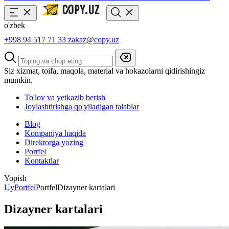
o'zbek
+998 94 517 71 33
zakaz@copy.uz
Siz xizmat, toifa, maqola, material va hokazolarni qidirishingiz
mumkin.
To'lov va yetkazib berish
Joylashtirishga qo'yiladigan talablar
Blog
Kompaniya haqida
Direktorga yozing
Portfel
Kontaktlar
Yopish
Uy
Portfel
Portfel
Dizayner kartalari
Dizayner kartalari