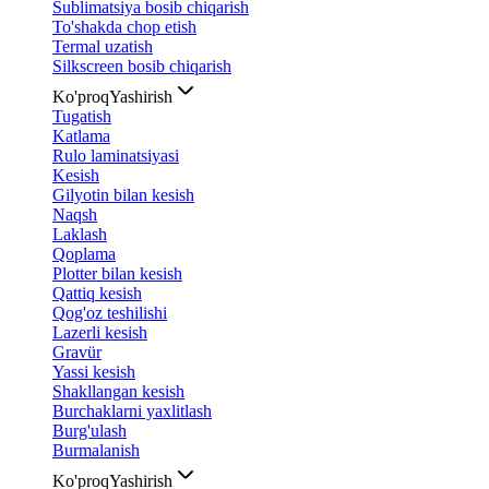
Sublimatsiya bosib chiqarish
To'shakda chop etish
Termal uzatish
Silkscreen bosib chiqarish
Ko'proq
Yashirish
Tugatish
Katlama
Rulo laminatsiyasi
Kesish
Gilyotin bilan kesish
Naqsh
Laklash
Qoplama
Plotter bilan kesish
Qattiq kesish
Qog'oz teshilishi
Lazerli kesish
Gravür
Yassi kesish
Shakllangan kesish
Burchaklarni yaxlitlash
Burg'ulash
Burmalanish
Ko'proq
Yashirish