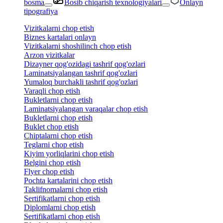
bosma
Bosib chiqarish texnologiyalari
Onlayn
tipografiya
Vizitkalarni chop etish
Biznes kartalari onlayn
Vizitkalarni shoshilinch chop etish
Arzon vizitkalar
Dizayner qog'ozidagi tashrif qog'ozlari
Laminatsiyalangan tashrif qog'ozlari
Yumaloq burchakli tashrif qog'ozlari
Varaqli chop etish
Bukletlarni chop etish
Laminatsiyalangan varaqalar chop etish
Bukletlarni chop etish
Buklet chop etish
Chiptalarni chop etish
Teglarni chop etish
Kiyim yorliqlarini chop etish
Belgini chop etish
Flyer chop etish
Pochta kartalarini chop etish
Taklifnomalarni chop etish
Sertifikatlarni chop etish
Diplomlarni chop etish
Sertifikatlarni chop etish