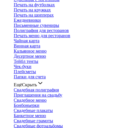
Печать на футболках
Печать на кружках
Печать на шопперах
Ежедневники
Письменные сувениры
Полиграфия для ресторанов
Печать меню для ресторанов
Чайная карта
Винная карта
Кальянное меню
Десертное меню
Тейбл тенты
Чек-буки
Плейсметы
Папки для счета
Ещё
Скрыть
Свадебная полиграфия
Приглашения на свадьбу
Свадебное меню
Бонбоньерки
Свадебные плакаты
Банкетное меню
Свадебные грамоты
Свадебные фотоальбомы