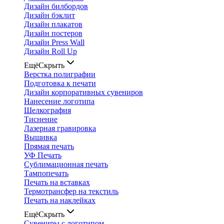
Дизайн билбордов
Дизайн бэклит
Дизайн плакатов
Дизайн постеров
Дизайн Press Wall
Дизайн Roll Up
Ещё
Скрыть
Верстка полиграфии
Подготовка к печати
Дизайн корпоративных сувениров
Нанесение логотипа
Шелкография
Тиснение
Лазерная гравировка
Вышивка
Прямая печать
УФ Печать
Сублимационная печать
Тампопечать
Печать на вставках
Термотрансфер на текстиль
Печать на наклейках
Ещё
Скрыть
Сувениры с логотипом