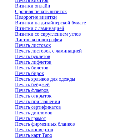
Печать визиток
Визитки онлайн
Срочная печать визиток
Недорогие визитки
Визитки на дизайнерской бумаге
Визитки с ламинацией
Визитки со скруглением углов
Листовая полиграфия
Печать листовок
Печать листовок с ламинацией
Печать буклетов
Печать лифлетов
Печать билетов
Печать бирок
Печать ярлыков для одежды
Печать бейджей
Печать флаеров
Печать открыток
Печать приглашений
Печать сертификатов
Печать дипломов
Печать грамот
Печать фирменных бланков
Печать конвертов
Печать карт Таро