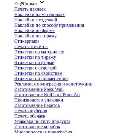
Ещё
Скрыть
Печать наклеек
Наклейки на материалах
Наклейки с отделкой
Наклейки по способу применения
Наклейки по форме
Наклейки по тиражу
Стикерпаки
Печать этикеток
Этикетки на материалах
Этикетки по тиражу
Этикетки по форме
Этикетки с отделкой
Этикетки по свойствам
Этикетки по применению
Рекламная полиграфия и конструкции
Изготовление Press Wall
Изготовление Roll Up / Ролл Ап
Производство упаковки
Изготовление пакетов
Печать шуберов
Печать обечаек
Упаковка по типу продукта
Изготовление коробок
Многополосная полиграфия