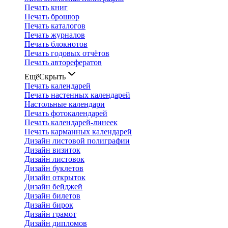
Печать книг
Печать брошюр
Печать каталогов
Печать журналов
Печать блокнотов
Печать годовых отчётов
Печать авторефератов
Ещё
Скрыть
Печать календарей
Печать настенных календарей
Настольные календари
Печать фотокалендарей
Печать календарей-линеек
Печать карманных календарей
Дизайн листовой полиграфии
Дизайн визиток
Дизайн листовок
Дизайн буклетов
Дизайн открыток
Дизайн бейджей
Дизайн билетов
Дизайн бирок
Дизайн грамот
Дизайн дипломов