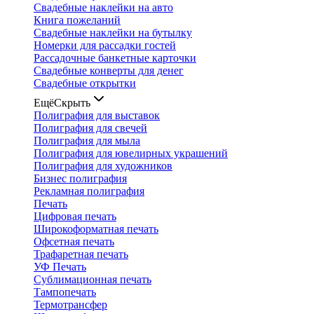
Свадебные наклейки на авто
Книга пожеланий
Свадебные наклейки на бутылку
Номерки для рассадки гостей
Рассадочные банкетные карточки
Свадебные конверты для денег
Свадебные открытки
Ещё
Скрыть
Полиграфия для выставок
Полиграфия для свечей
Полиграфия для мыла
Полиграфия для ювелирных украшений
Полиграфия для художников
Бизнес полиграфия
Рекламная полиграфия
Печать
Цифровая печать
Широкоформатная печать
Офсетная печать
Трафаретная печать
УФ Печать
Сублимационная печать
Тампопечать
Термотрансфер