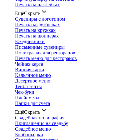
Печать на наклейках
Ещё
Скрыть
Сувениры с логотипом
Печать на футболках
Печать на кружках
Печать на шопперах
Ежедневники
Письменные сувениры
Полиграфия для ресторанов
Печать меню для ресторанов
Чайная карта
Винная карта
Кальянное меню
Десертное меню
Тейбл тенты
Чек-буки
Плейсметы
Папки для счета
Ещё
Скрыть
Свадебная полиграфия
Приглашения на свадьбу
Свадебное меню
Бонбоньерки