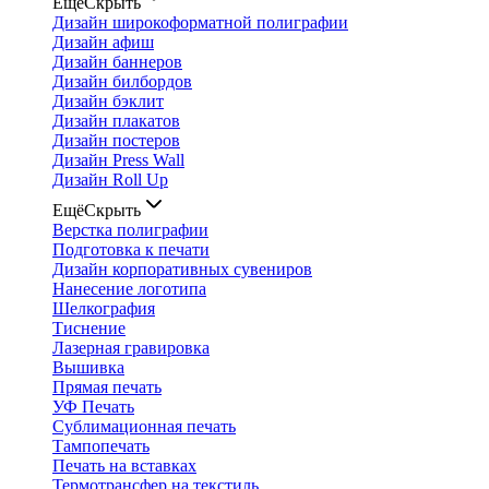
Ещё
Скрыть
Дизайн широкоформатной полиграфии
Дизайн афиш
Дизайн баннеров
Дизайн билбордов
Дизайн бэклит
Дизайн плакатов
Дизайн постеров
Дизайн Press Wall
Дизайн Roll Up
Ещё
Скрыть
Верстка полиграфии
Подготовка к печати
Дизайн корпоративных сувениров
Нанесение логотипа
Шелкография
Тиснение
Лазерная гравировка
Вышивка
Прямая печать
УФ Печать
Сублимационная печать
Тампопечать
Печать на вставках
Термотрансфер на текстиль