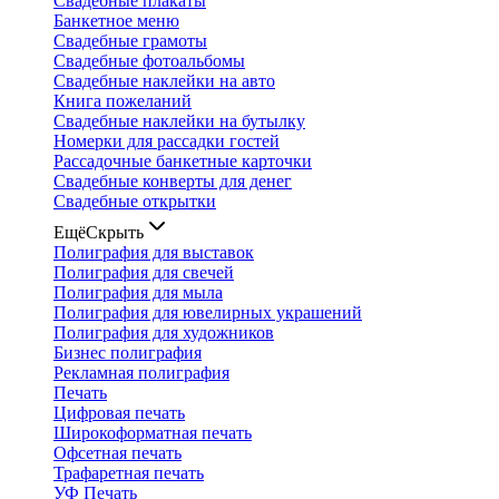
Свадебные плакаты
Банкетное меню
Свадебные грамоты
Свадебные фотоальбомы
Свадебные наклейки на авто
Книга пожеланий
Свадебные наклейки на бутылку
Номерки для рассадки гостей
Рассадочные банкетные карточки
Свадебные конверты для денег
Свадебные открытки
Ещё
Скрыть
Полиграфия для выставок
Полиграфия для свечей
Полиграфия для мыла
Полиграфия для ювелирных украшений
Полиграфия для художников
Бизнес полиграфия
Рекламная полиграфия
Печать
Цифровая печать
Широкоформатная печать
Офсетная печать
Трафаретная печать
УФ Печать