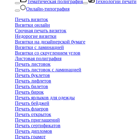
Тематическая полиграфия
Технологии печати
Онлайн-типография
Печать визиток
Визитки онлайн
Срочная печать визиток
Недорогие визитки
Визитки на дизайнерской бумаге
Визитки с ламинацией
Визитки со скруглением углов
Листовая полиграфия
Печать листовок
Печать листовок с ламинацией
Печать буклетов
Печать лифлетов
Печать билетов
Печать бирок
Печать ярлыков для одежды
Печать бейджей
Печать флаеров
Печать открыток
Печать приглашений
Печать сертификатов
Печать дипломов
Печать грамот