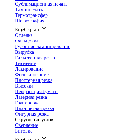
Сублимационная печать
Тампопечать
Термотрансфер
Шелкография
Ещё
Скрыть
Отделка
Фальцовка
Рулонное ламинирование
Вырубка
Гильотинная резка
Тиснение
Лакирование
Фольгирование
Плоттерная резка
Высечка
Перфорация бумаги
Лазерная резка
Гравировка
Планшетная резка
Фигурная резка
Скругление углов
Сверление
Биговка
Ещё
Скрыть