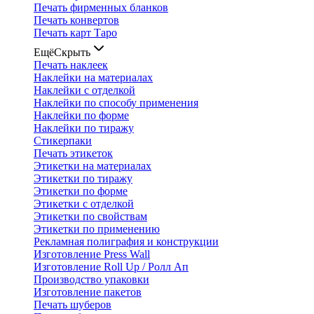
Печать фирменных бланков
Печать конвертов
Печать карт Таро
Ещё
Скрыть
Печать наклеек
Наклейки на материалах
Наклейки с отделкой
Наклейки по способу применения
Наклейки по форме
Наклейки по тиражу
Стикерпаки
Печать этикеток
Этикетки на материалах
Этикетки по тиражу
Этикетки по форме
Этикетки с отделкой
Этикетки по свойствам
Этикетки по применению
Рекламная полиграфия и конструкции
Изготовление Press Wall
Изготовление Roll Up / Ролл Ап
Производство упаковки
Изготовление пакетов
Печать шуберов