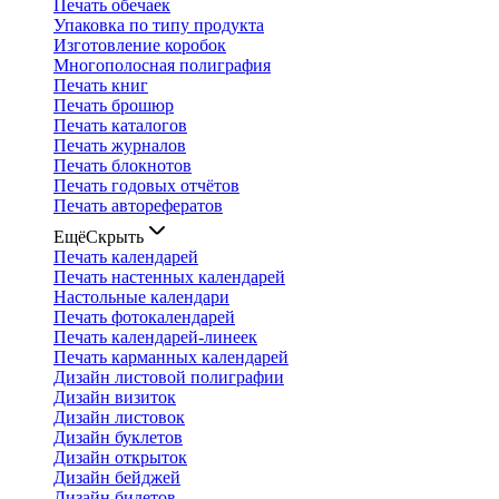
Печать обечаек
Упаковка по типу продукта
Изготовление коробок
Многополосная полиграфия
Печать книг
Печать брошюр
Печать каталогов
Печать журналов
Печать блокнотов
Печать годовых отчётов
Печать авторефератов
Ещё
Скрыть
Печать календарей
Печать настенных календарей
Настольные календари
Печать фотокалендарей
Печать календарей-линеек
Печать карманных календарей
Дизайн листовой полиграфии
Дизайн визиток
Дизайн листовок
Дизайн буклетов
Дизайн открыток
Дизайн бейджей
Дизайн билетов