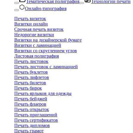
Тематическая полиграфия
Технологии печати
Онлайн-типография
Печать визиток
Визитки онлайн
Срочная печать визиток
Недорогие визитки
Визитки на дизайнерской бумаге
Визитки с ламинацией
Визитки со скруглением углов
Листовая полиграфия
Печать листовок
Печать листовок с ламинацией
Печать буклетов
Печать лифлетов
Печать билетов
Печать бирок
Печать ярлыков для одежды
Печать бейджей
Печать флаеров
Печать открыток
Печать приглашений
Печать сертификатов
Печать дипломов
Печать грамот