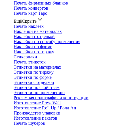
Печать фирменных бланков
Печать конвертов
Печать карт Таро
Ещё
Скрыть
Печать наклеек
Наклейки на материалах
Наклейки с отделкой
Наклейки по способу применения
Наклейки по форме
Наклейки по тиражу
Стикерпаки
Печать этикеток
Этикетки на материалах
Этикетки по тиражу
Этикетки по форме
Этикетки с отделкой
Этикетки по свойствам
Этикетки по применению
Рекламная полиграфия и конструкции
Изготовление Press Wall
Изготовление Roll Up / Ролл Ап
Производство упаковки
Изготовление пакетов
Печать шуберов