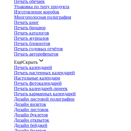
Печать обечаек
Упаковка по типу продукта
Изготовление коробок
Многополосная полиграфия
Печать книг
Печать брошюр
Печать каталогов
Печать журналов
Печать блокнотов
Печать годовых отчётов
Печать авторефератов
Ещё
Скрыть
Печать календарей
Печать настенных календарей
Настольные календари
Печать фотокалендарей
Печать календарей-линеек
Печать карманных календарей
Дизайн листовой полиграфии
Дизайн визиток
Дизайн листовок
Дизайн буклетов
Дизайн открыток
Дизайн бейджей
Дизайн билетов