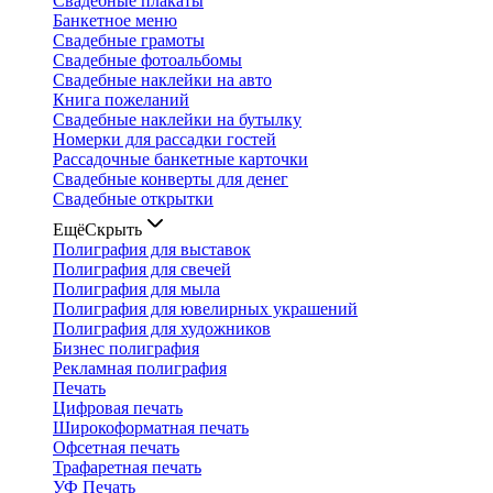
Свадебные плакаты
Банкетное меню
Свадебные грамоты
Свадебные фотоальбомы
Свадебные наклейки на авто
Книга пожеланий
Свадебные наклейки на бутылку
Номерки для рассадки гостей
Рассадочные банкетные карточки
Свадебные конверты для денег
Свадебные открытки
Ещё
Скрыть
Полиграфия для выставок
Полиграфия для свечей
Полиграфия для мыла
Полиграфия для ювелирных украшений
Полиграфия для художников
Бизнес полиграфия
Рекламная полиграфия
Печать
Цифровая печать
Широкоформатная печать
Офсетная печать
Трафаретная печать
УФ Печать