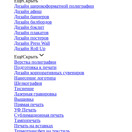
Ещё
Скрыть
Дизайн широкоформатной полиграфии
Дизайн афиш
Дизайн баннеров
Дизайн билбордов
Дизайн бэклит
Дизайн плакатов
Дизайн постеров
Дизайн Press Wall
Дизайн Roll Up
Ещё
Скрыть
Верстка полиграфии
Подготовка к печати
Дизайн корпоративных сувениров
Нанесение логотипа
Шелкография
Тиснение
Лазерная гравировка
Вышивка
Прямая печать
УФ Печать
Сублимационная печать
Тампопечать
Печать на вставках
Термотрансфер на текстиль