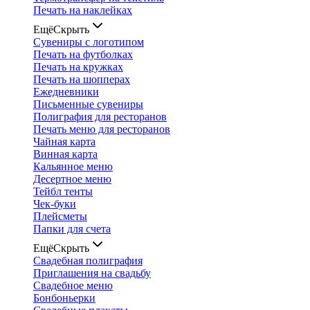
Печать на наклейках
Ещё
Скрыть
Сувениры с логотипом
Печать на футболках
Печать на кружках
Печать на шопперах
Ежедневники
Письменные сувениры
Полиграфия для ресторанов
Печать меню для ресторанов
Чайная карта
Винная карта
Кальянное меню
Десертное меню
Тейбл тенты
Чек-буки
Плейсметы
Папки для счета
Ещё
Скрыть
Свадебная полиграфия
Приглашения на свадьбу
Свадебное меню
Бонбоньерки