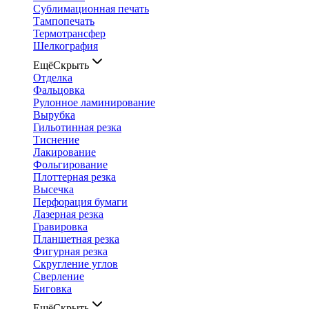
Сублимационная печать
Тампопечать
Термотрансфер
Шелкография
Ещё
Скрыть
Отделка
Фальцовка
Рулонное ламинирование
Вырубка
Гильотинная резка
Тиснение
Лакирование
Фольгирование
Плоттерная резка
Высечка
Перфорация бумаги
Лазерная резка
Гравировка
Планшетная резка
Фигурная резка
Скругление углов
Сверление
Биговка
Ещё
Скрыть