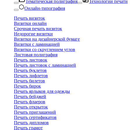
Тематическая полиграфия
Технологии печати
Онлайн-типография
Печать визиток
Визитки онлайн
Срочная печать визиток
Недорогие визитки
Визитки на дизайнерской бумаге
Визитки с ламинацией
Визитки со скруглением углов
Листовая полиграфия
Печать листовок
Печать листовок с ламинацией
Печать буклетов
Печать лифлетов
Печать билетов
Печать бирок
Печать ярлыков для одежды
Печать бейджей
Печать флаеров
Печать открыток
Печать приглашений
Печать сертификатов
Печать дипломов
Печать грамот