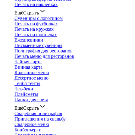
Печать на наклейках
Ещё
Скрыть
Сувениры с логотипом
Печать на футболках
Печать на кружках
Печать на шопперах
Ежедневники
Письменные сувениры
Полиграфия для ресторанов
Печать меню для ресторанов
Чайная карта
Винная карта
Кальянное меню
Десертное меню
Тейбл тенты
Чек-буки
Плейсметы
Папки для счета
Ещё
Скрыть
Свадебная полиграфия
Приглашения на свадьбу
Свадебное меню
Бонбоньерки