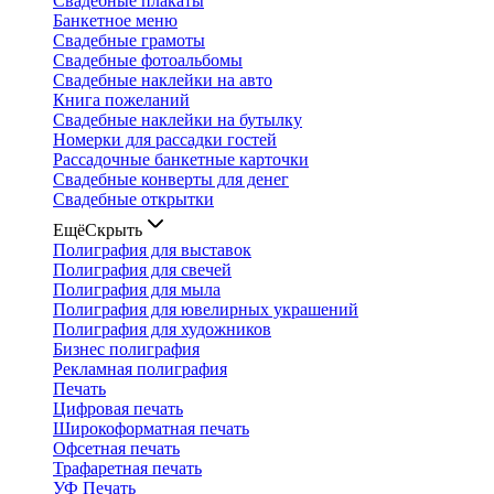
Свадебные плакаты
Банкетное меню
Свадебные грамоты
Свадебные фотоальбомы
Свадебные наклейки на авто
Книга пожеланий
Свадебные наклейки на бутылку
Номерки для рассадки гостей
Рассадочные банкетные карточки
Свадебные конверты для денег
Свадебные открытки
Ещё
Скрыть
Полиграфия для выставок
Полиграфия для свечей
Полиграфия для мыла
Полиграфия для ювелирных украшений
Полиграфия для художников
Бизнес полиграфия
Рекламная полиграфия
Печать
Цифровая печать
Широкоформатная печать
Офсетная печать
Трафаретная печать
УФ Печать