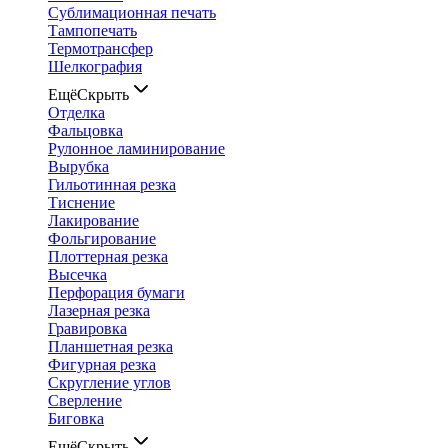
Сублимационная печать
Тампопечать
Термотрансфер
Шелкография
Ещё
Скрыть
Отделка
Фальцовка
Рулонное ламинирование
Вырубка
Гильотинная резка
Тиснение
Лакирование
Фольгирование
Плоттерная резка
Высечка
Перфорация бумаги
Лазерная резка
Гравировка
Планшетная резка
Фигурная резка
Скругление углов
Сверление
Биговка
Ещё
Скрыть