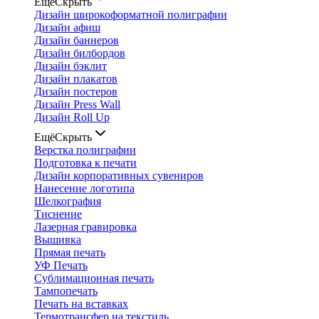
Ещё
Скрыть
Дизайн широкоформатной полиграфии
Дизайн афиш
Дизайн баннеров
Дизайн билбордов
Дизайн бэклит
Дизайн плакатов
Дизайн постеров
Дизайн Press Wall
Дизайн Roll Up
Ещё
Скрыть
Верстка полиграфии
Подготовка к печати
Дизайн корпоративных сувениров
Нанесение логотипа
Шелкография
Тиснение
Лазерная гравировка
Вышивка
Прямая печать
УФ Печать
Сублимационная печать
Тампопечать
Печать на вставках
Термотрансфер на текстиль