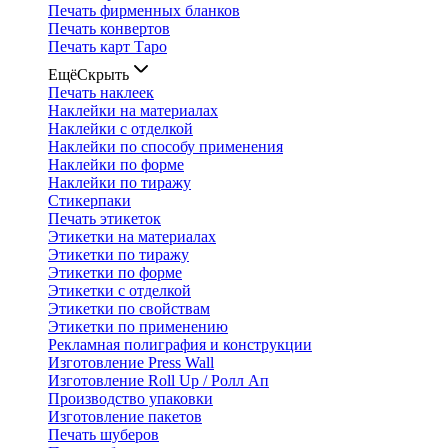
Печать фирменных бланков
Печать конвертов
Печать карт Таро
Ещё
Скрыть
Печать наклеек
Наклейки на материалах
Наклейки с отделкой
Наклейки по способу применения
Наклейки по форме
Наклейки по тиражу
Стикерпаки
Печать этикеток
Этикетки на материалах
Этикетки по тиражу
Этикетки по форме
Этикетки с отделкой
Этикетки по свойствам
Этикетки по применению
Рекламная полиграфия и конструкции
Изготовление Press Wall
Изготовление Roll Up / Ролл Ап
Производство упаковки
Изготовление пакетов
Печать шуберов