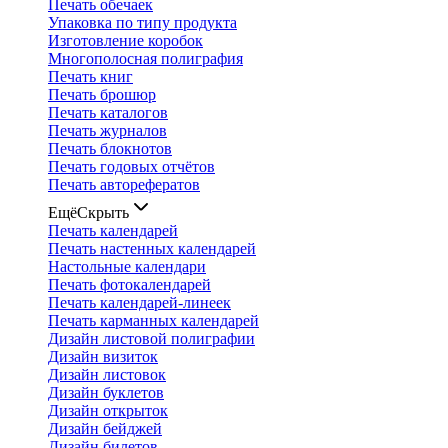
Печать обечаек
Упаковка по типу продукта
Изготовление коробок
Многополосная полиграфия
Печать книг
Печать брошюр
Печать каталогов
Печать журналов
Печать блокнотов
Печать годовых отчётов
Печать авторефератов
Ещё
Скрыть
Печать календарей
Печать настенных календарей
Настольные календари
Печать фотокалендарей
Печать календарей-линеек
Печать карманных календарей
Дизайн листовой полиграфии
Дизайн визиток
Дизайн листовок
Дизайн буклетов
Дизайн открыток
Дизайн бейджей
Дизайн билетов