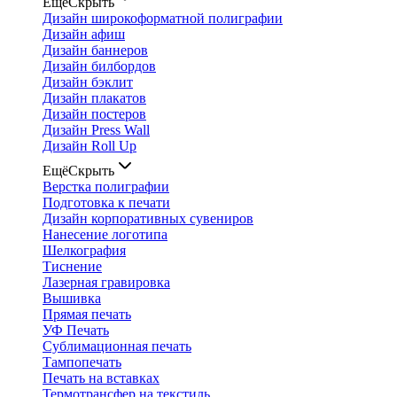
Ещё
Скрыть
Дизайн широкоформатной полиграфии
Дизайн афиш
Дизайн баннеров
Дизайн билбордов
Дизайн бэклит
Дизайн плакатов
Дизайн постеров
Дизайн Press Wall
Дизайн Roll Up
Ещё
Скрыть
Верстка полиграфии
Подготовка к печати
Дизайн корпоративных сувениров
Нанесение логотипа
Шелкография
Тиснение
Лазерная гравировка
Вышивка
Прямая печать
УФ Печать
Сублимационная печать
Тампопечать
Печать на вставках
Термотрансфер на текстиль