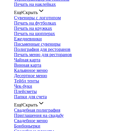
Печать на наклейках
Ещё
Скрыть
Сувениры с логотипом
Печать на футболках
Печать на кружках
Печать на шопперах
Ежедневники
Письменные сувениры
Полиграфия для ресторанов
Печать меню для ресторанов
Чайная карта
Винная карта
Кальянное меню
Десертное меню
Тейбл тенты
Чек-буки
Плейсметы
Папки для счета
Ещё
Скрыть
Свадебная полиграфия
Приглашения на свадьбу
Свадебное меню
Бонбоньерки