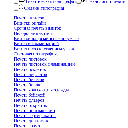
Тематическая полиграфия
Технологии печати
Онлайн-типография
Печать визиток
Визитки онлайн
Срочная печать визиток
Недорогие визитки
Визитки на дизайнерской бумаге
Визитки с ламинацией
Визитки со скруглением углов
Листовая полиграфия
Печать листовок
Печать листовок с ламинацией
Печать буклетов
Печать лифлетов
Печать билетов
Печать бирок
Печать ярлыков для одежды
Печать бейджей
Печать флаеров
Печать открыток
Печать приглашений
Печать сертификатов
Печать дипломов
Печать грамот