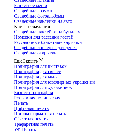
Свадебные плакаты
Банкетное меню
Свадебные грамоты
Свадебные фотоальбомы
Свадебные наклейки на авто
Книга пожеланий
Свадебные наклейки на бутылку
Номерки для рассадки гостей
Рассадочные банкетные карточки
Свадебные конверты для денег
Свадебные открытки
Ещё
Скрыть
Полиграфия для выставок
Полиграфия для свечей
Полиграфия для мыла
Полиграфия для ювелирных украшений
Полиграфия для художников
Бизнес полиграфия
Рекламная полиграфия
Печать
Цифровая печать
Широкоформатная печать
Офсетная печать
Трафаретная печать
УФ Печать