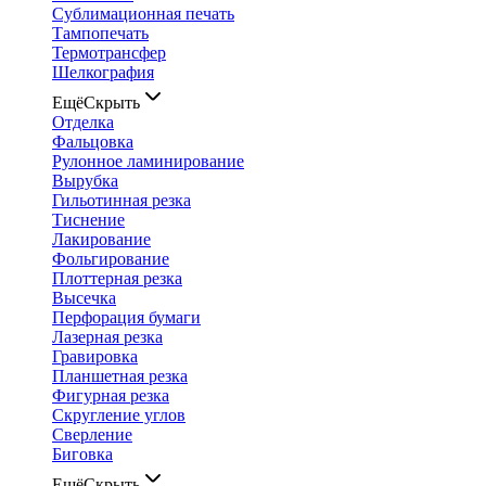
Сублимационная печать
Тампопечать
Термотрансфер
Шелкография
Ещё
Скрыть
Отделка
Фальцовка
Рулонное ламинирование
Вырубка
Гильотинная резка
Тиснение
Лакирование
Фольгирование
Плоттерная резка
Высечка
Перфорация бумаги
Лазерная резка
Гравировка
Планшетная резка
Фигурная резка
Скругление углов
Сверление
Биговка
Ещё
Скрыть