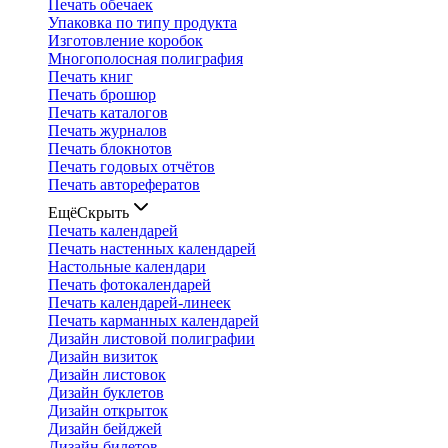
Печать обечаек
Упаковка по типу продукта
Изготовление коробок
Многополосная полиграфия
Печать книг
Печать брошюр
Печать каталогов
Печать журналов
Печать блокнотов
Печать годовых отчётов
Печать авторефератов
Ещё
Скрыть
Печать календарей
Печать настенных календарей
Настольные календари
Печать фотокалендарей
Печать календарей-линеек
Печать карманных календарей
Дизайн листовой полиграфии
Дизайн визиток
Дизайн листовок
Дизайн буклетов
Дизайн открыток
Дизайн бейджей
Дизайн билетов