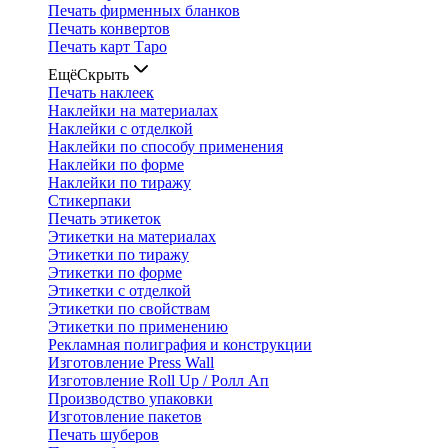
Печать фирменных бланков
Печать конвертов
Печать карт Таро
Ещё
Скрыть
Печать наклеек
Наклейки на материалах
Наклейки с отделкой
Наклейки по способу применения
Наклейки по форме
Наклейки по тиражу
Стикерпаки
Печать этикеток
Этикетки на материалах
Этикетки по тиражу
Этикетки по форме
Этикетки с отделкой
Этикетки по свойствам
Этикетки по применению
Рекламная полиграфия и конструкции
Изготовление Press Wall
Изготовление Roll Up / Ролл Ап
Производство упаковки
Изготовление пакетов
Печать шуберов