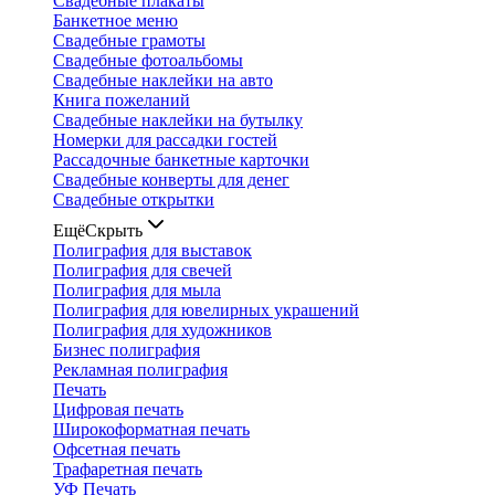
Свадебные плакаты
Банкетное меню
Свадебные грамоты
Свадебные фотоальбомы
Свадебные наклейки на авто
Книга пожеланий
Свадебные наклейки на бутылку
Номерки для рассадки гостей
Рассадочные банкетные карточки
Свадебные конверты для денег
Свадебные открытки
Ещё
Скрыть
Полиграфия для выставок
Полиграфия для свечей
Полиграфия для мыла
Полиграфия для ювелирных украшений
Полиграфия для художников
Бизнес полиграфия
Рекламная полиграфия
Печать
Цифровая печать
Широкоформатная печать
Офсетная печать
Трафаретная печать
УФ Печать