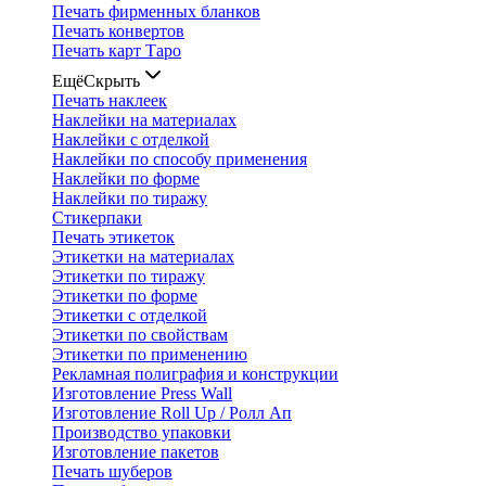
Печать фирменных бланков
Печать конвертов
Печать карт Таро
Ещё
Скрыть
Печать наклеек
Наклейки на материалах
Наклейки с отделкой
Наклейки по способу применения
Наклейки по форме
Наклейки по тиражу
Стикерпаки
Печать этикеток
Этикетки на материалах
Этикетки по тиражу
Этикетки по форме
Этикетки с отделкой
Этикетки по свойствам
Этикетки по применению
Рекламная полиграфия и конструкции
Изготовление Press Wall
Изготовление Roll Up / Ролл Ап
Производство упаковки
Изготовление пакетов
Печать шуберов