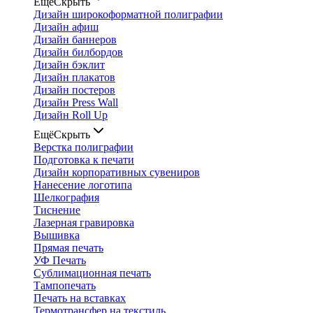
Ещё
Скрыть
Дизайн широкоформатной полиграфии
Дизайн афиш
Дизайн баннеров
Дизайн билбордов
Дизайн бэклит
Дизайн плакатов
Дизайн постеров
Дизайн Press Wall
Дизайн Roll Up
Ещё
Скрыть
Верстка полиграфии
Подготовка к печати
Дизайн корпоративных сувениров
Нанесение логотипа
Шелкография
Тиснение
Лазерная гравировка
Вышивка
Прямая печать
УФ Печать
Сублимационная печать
Тампопечать
Печать на вставках
Термотрансфер на текстиль