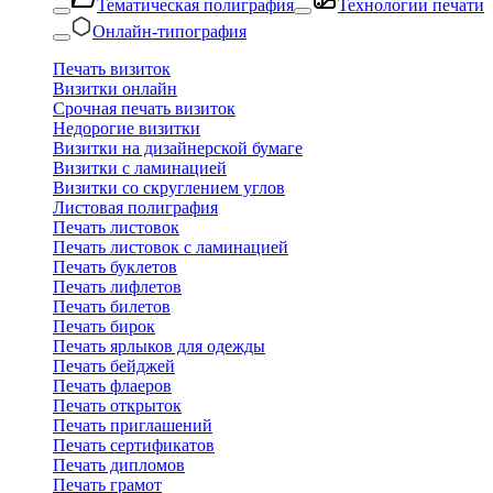
Тематическая полиграфия
Технологии печати
Онлайн-типография
Печать визиток
Визитки онлайн
Срочная печать визиток
Недорогие визитки
Визитки на дизайнерской бумаге
Визитки с ламинацией
Визитки со скруглением углов
Листовая полиграфия
Печать листовок
Печать листовок с ламинацией
Печать буклетов
Печать лифлетов
Печать билетов
Печать бирок
Печать ярлыков для одежды
Печать бейджей
Печать флаеров
Печать открыток
Печать приглашений
Печать сертификатов
Печать дипломов
Печать грамот