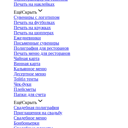
Печать на наклейках
Ещё
Скрыть
Сувениры с логотипом
Печать на футболках
Печать на кружках
Печать на шопперах
Ежедневники
Письменные сувениры
Полиграфия для ресторанов
Печать меню для ресторанов
Чайная карта
Винная карта
Кальянное меню
Десертное меню
Тейбл тенты
Чек-буки
Плейсметы
Папки для счета
Ещё
Скрыть
Свадебная полиграфия
Приглашения на свадьбу
Свадебное меню
Бонбоньерки