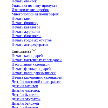
Печать обечаек
Упаковка по типу продукта
Изготовление коробок
Многополосная полиграфия
Печать книг
Печать брошюр
Печать каталогов
Печать журналов
Печать блокнотов
Печать годовых отчётов
Печать авторефератов
Ещё
Скрыть
Печать календарей
Печать настенных календарей
Настольные календари
Печать фотокалендарей
Печать календарей-линеек
Печать карманных календарей
Дизайн листовой полиграфии
Дизайн визиток
Дизайн листовок
Дизайн буклетов
Дизайн открыток
Дизайн бейджей
Дизайн билетов