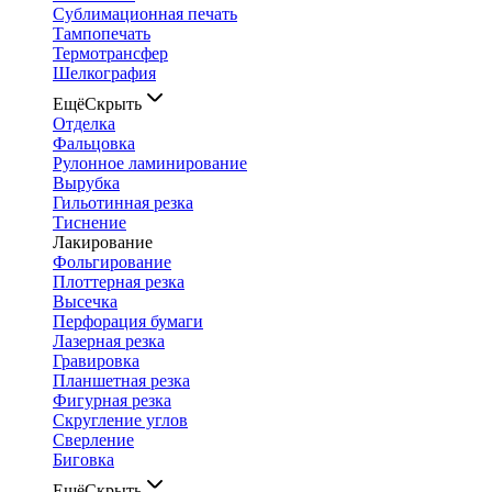
Сублимационная печать
Тампопечать
Термотрансфер
Шелкография
Ещё
Скрыть
Отделка
Фальцовка
Рулонное ламинирование
Вырубка
Гильотинная резка
Тиснение
Лакирование
Фольгирование
Плоттерная резка
Высечка
Перфорация бумаги
Лазерная резка
Гравировка
Планшетная резка
Фигурная резка
Скругление углов
Сверление
Биговка
Ещё
Скрыть