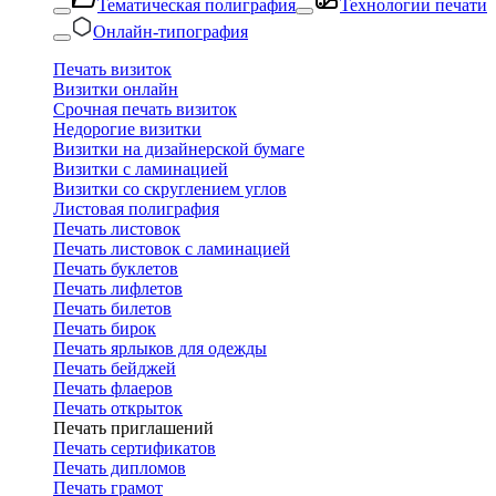
Тематическая полиграфия
Технологии печати
Онлайн-типография
Печать визиток
Визитки онлайн
Срочная печать визиток
Недорогие визитки
Визитки на дизайнерской бумаге
Визитки с ламинацией
Визитки со скруглением углов
Листовая полиграфия
Печать листовок
Печать листовок с ламинацией
Печать буклетов
Печать лифлетов
Печать билетов
Печать бирок
Печать ярлыков для одежды
Печать бейджей
Печать флаеров
Печать открыток
Печать приглашений
Печать сертификатов
Печать дипломов
Печать грамот