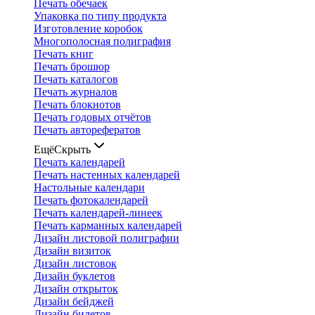
Печать обечаек
Упаковка по типу продукта
Изготовление коробок
Многополосная полиграфия
Печать книг
Печать брошюр
Печать каталогов
Печать журналов
Печать блокнотов
Печать годовых отчётов
Печать авторефератов
Ещё
Скрыть
Печать календарей
Печать настенных календарей
Настольные календари
Печать фотокалендарей
Печать календарей-линеек
Печать карманных календарей
Дизайн листовой полиграфии
Дизайн визиток
Дизайн листовок
Дизайн буклетов
Дизайн открыток
Дизайн бейджей
Дизайн билетов