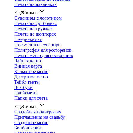
Печать на наклейках
Ещё
Скрыть
Сувениры с логотипом
Печать на футболках
Печать на кружках
Печать на шопперах
Ежедневники
Письменные сувениры
Полиграфия для ресторанов
Печать меню для ресторанов
Чайная карта
Винная карта
Кальянное меню
Десертное меню
Тейбл тенты
Чек-буки
Плейсметы
Папки для счета
Ещё
Скрыть
Свадебная полиграфия
Приглашения на свадьбу
Свадебное меню
Бонбоньерки