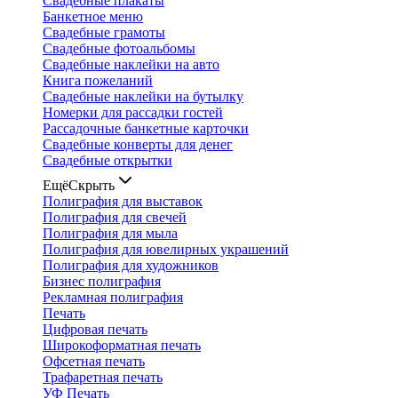
Свадебные плакаты
Банкетное меню
Свадебные грамоты
Свадебные фотоальбомы
Свадебные наклейки на авто
Книга пожеланий
Свадебные наклейки на бутылку
Номерки для рассадки гостей
Рассадочные банкетные карточки
Свадебные конверты для денег
Свадебные открытки
Ещё
Скрыть
Полиграфия для выставок
Полиграфия для свечей
Полиграфия для мыла
Полиграфия для ювелирных украшений
Полиграфия для художников
Бизнес полиграфия
Рекламная полиграфия
Печать
Цифровая печать
Широкоформатная печать
Офсетная печать
Трафаретная печать
УФ Печать