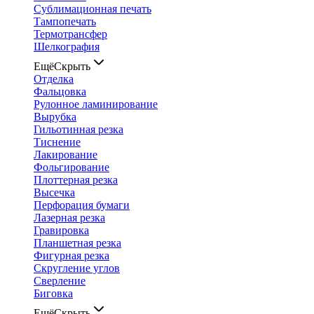
Сублимационная печать
Тампопечать
Термотрансфер
Шелкография
Ещё
Скрыть
Отделка
Фальцовка
Рулонное ламинирование
Вырубка
Гильотинная резка
Тиснение
Лакирование
Фольгирование
Плоттерная резка
Высечка
Перфорация бумаги
Лазерная резка
Гравировка
Планшетная резка
Фигурная резка
Скругление углов
Сверление
Биговка
Ещё
Скрыть