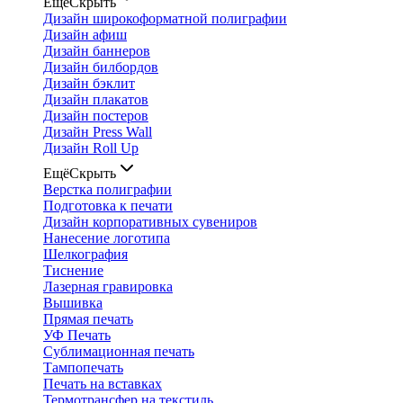
Ещё
Скрыть
Дизайн широкоформатной полиграфии
Дизайн афиш
Дизайн баннеров
Дизайн билбордов
Дизайн бэклит
Дизайн плакатов
Дизайн постеров
Дизайн Press Wall
Дизайн Roll Up
Ещё
Скрыть
Верстка полиграфии
Подготовка к печати
Дизайн корпоративных сувениров
Нанесение логотипа
Шелкография
Тиснение
Лазерная гравировка
Вышивка
Прямая печать
УФ Печать
Сублимационная печать
Тампопечать
Печать на вставках
Термотрансфер на текстиль