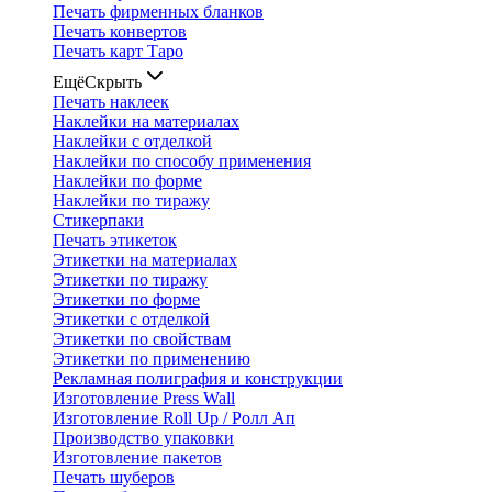
Печать фирменных бланков
Печать конвертов
Печать карт Таро
Ещё
Скрыть
Печать наклеек
Наклейки на материалах
Наклейки с отделкой
Наклейки по способу применения
Наклейки по форме
Наклейки по тиражу
Стикерпаки
Печать этикеток
Этикетки на материалах
Этикетки по тиражу
Этикетки по форме
Этикетки с отделкой
Этикетки по свойствам
Этикетки по применению
Рекламная полиграфия и конструкции
Изготовление Press Wall
Изготовление Roll Up / Ролл Ап
Производство упаковки
Изготовление пакетов
Печать шуберов