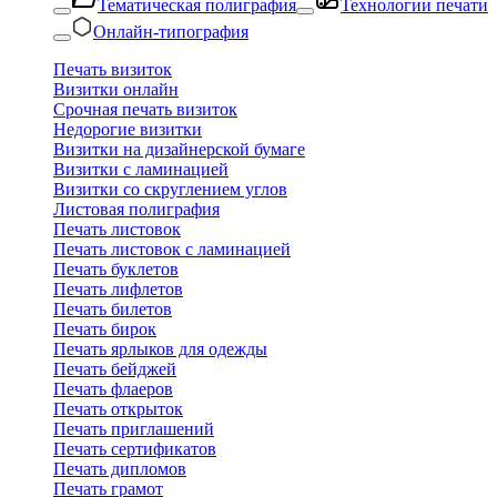
Тематическая полиграфия
Технологии печати
Онлайн-типография
Печать визиток
Визитки онлайн
Срочная печать визиток
Недорогие визитки
Визитки на дизайнерской бумаге
Визитки с ламинацией
Визитки со скруглением углов
Листовая полиграфия
Печать листовок
Печать листовок с ламинацией
Печать буклетов
Печать лифлетов
Печать билетов
Печать бирок
Печать ярлыков для одежды
Печать бейджей
Печать флаеров
Печать открыток
Печать приглашений
Печать сертификатов
Печать дипломов
Печать грамот