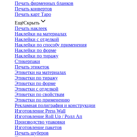
Печать фирменных бланков
Печать конвертов
Печать карт Таро
Ещё
Скрыть
Печать наклеек
Наклейки на материалах
Наклейки с отделкой
Наклейки по способу применения
Наклейки по форме
Наклейки по тиражу
Стикерпаки
Печать этикеток
Этикетки на материалах
Этикетки по тиражу
Этикетки по форме
Этикетки с отделкой
Этикетки по свойствам
Этикетки по применению
Рекламная полиграфия и конструкции
Изготовление Press Wall
Изготовление Roll Up / Ролл Ап
Производство упаковки
Изготовление пакетов
Печать шуберов