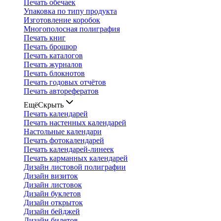
Печать обечаек
Упаковка по типу продукта
Изготовление коробок
Многополосная полиграфия
Печать книг
Печать брошюр
Печать каталогов
Печать журналов
Печать блокнотов
Печать годовых отчётов
Печать авторефератов
Ещё
Скрыть
Печать календарей
Печать настенных календарей
Настольные календари
Печать фотокалендарей
Печать календарей-линеек
Печать карманных календарей
Дизайн листовой полиграфии
Дизайн визиток
Дизайн листовок
Дизайн буклетов
Дизайн открыток
Дизайн бейджей
Дизайн билетов