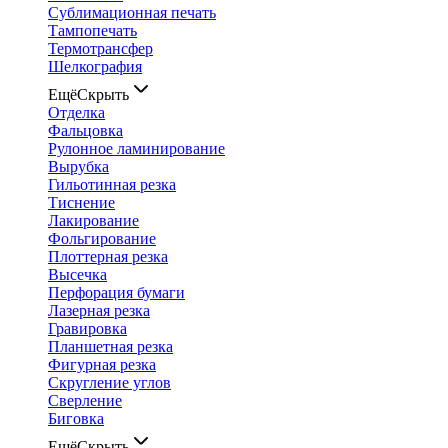
Сублимационная печать
Тампопечать
Термотрансфер
Шелкография
Ещё
Скрыть
Отделка
Фальцовка
Рулонное ламинирование
Вырубка
Гильотинная резка
Тиснение
Лакирование
Фольгирование
Плоттерная резка
Высечка
Перфорация бумаги
Лазерная резка
Гравировка
Планшетная резка
Фигурная резка
Скругление углов
Сверление
Биговка
Ещё
Скрыть