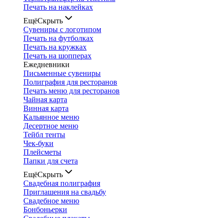
Печать на наклейках
Ещё
Скрыть
Сувениры с логотипом
Печать на футболках
Печать на кружках
Печать на шопперах
Ежедневники
Письменные сувениры
Полиграфия для ресторанов
Печать меню для ресторанов
Чайная карта
Винная карта
Кальянное меню
Десертное меню
Тейбл тенты
Чек-буки
Плейсметы
Папки для счета
Ещё
Скрыть
Свадебная полиграфия
Приглашения на свадьбу
Свадебное меню
Бонбоньерки