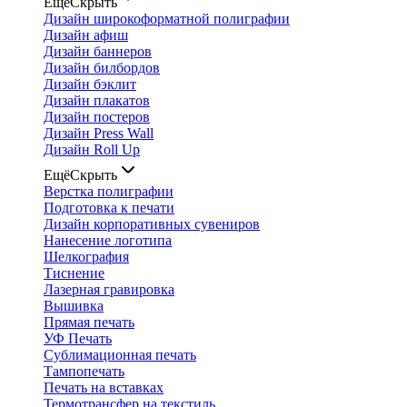
Ещё
Скрыть
Дизайн широкоформатной полиграфии
Дизайн афиш
Дизайн баннеров
Дизайн билбордов
Дизайн бэклит
Дизайн плакатов
Дизайн постеров
Дизайн Press Wall
Дизайн Roll Up
Ещё
Скрыть
Верстка полиграфии
Подготовка к печати
Дизайн корпоративных сувениров
Нанесение логотипа
Шелкография
Тиснение
Лазерная гравировка
Вышивка
Прямая печать
УФ Печать
Сублимационная печать
Тампопечать
Печать на вставках
Термотрансфер на текстиль