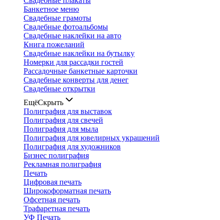
Свадебные плакаты
Банкетное меню
Свадебные грамоты
Свадебные фотоальбомы
Свадебные наклейки на авто
Книга пожеланий
Свадебные наклейки на бутылку
Номерки для рассадки гостей
Рассадочные банкетные карточки
Свадебные конверты для денег
Свадебные открытки
Ещё
Скрыть
Полиграфия для выставок
Полиграфия для свечей
Полиграфия для мыла
Полиграфия для ювелирных украшений
Полиграфия для художников
Бизнес полиграфия
Рекламная полиграфия
Печать
Цифровая печать
Широкоформатная печать
Офсетная печать
Трафаретная печать
УФ Печать