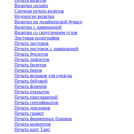
Печать визиток
Визитки онлайн
Срочная печать визиток
Недорогие визитки
Визитки на дизайнерской бумаге
Визитки с ламинацией
Визитки со скруглением углов
Листовая полиграфия
Печать листовок
Печать листовок с ламинацией
Печать буклетов
Печать лифлетов
Печать билетов
Печать бирок
Печать ярлыков для одежды
Печать бейджей
Печать флаеров
Печать открыток
Печать приглашений
Печать сертификатов
Печать дипломов
Печать грамот
Печать фирменных бланков
Печать конвертов
Печать карт Таро