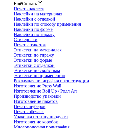
Ещё
Скрыть
Печать наклеек
Наклейки на материалах
Наклейки с отделкой
Наклейки по способу применения
Наклейки по форме
Наклейки по тиражу
Стикерпаки
Печать этикеток
Этикетки на материалах
Этикетки по тиражу
Этикетки по форме
Этикетки с отделкой
Этикетки по свойствам
Этикетки по применению
Рекламная полиграфия и конструкции
Изготовление Press Wall
Изготовление Roll Up / Ролл Ап
Производство упаковки
Изготовление пакетов
Печать шуберов
Печать обечаек
Упаковка по типу продукта
Изготовление коробок
Многополосная полиграфия