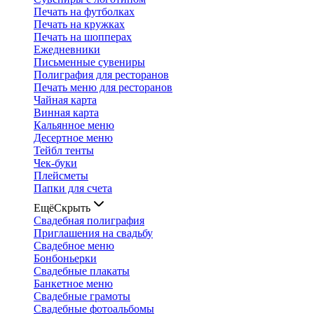
Печать на футболках
Печать на кружках
Печать на шопперах
Ежедневники
Письменные сувениры
Полиграфия для ресторанов
Печать меню для ресторанов
Чайная карта
Винная карта
Кальянное меню
Десертное меню
Тейбл тенты
Чек-буки
Плейсметы
Папки для счета
Ещё
Скрыть
Свадебная полиграфия
Приглашения на свадьбу
Свадебное меню
Бонбоньерки
Свадебные плакаты
Банкетное меню
Свадебные грамоты
Свадебные фотоальбомы