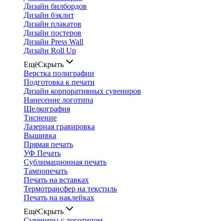
Дизайн билбордов
Дизайн бэклит
Дизайн плакатов
Дизайн постеров
Дизайн Press Wall
Дизайн Roll Up
Ещё
Скрыть
Верстка полиграфии
Подготовка к печати
Дизайн корпоративных сувениров
Нанесение логотипа
Шелкография
Тиснение
Лазерная гравировка
Вышивка
Прямая печать
УФ Печать
Сублимационная печать
Тампопечать
Печать на вставках
Термотрансфер на текстиль
Печать на наклейках
Ещё
Скрыть
Сувениры с логотипом