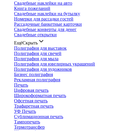
Свадебные наклейки на авто
Книга пожеланий
Свадебные наклейки на бутылку
Номерки для рассадки гостей
Рассадочные банкетные карточки
Свадебные конверты для денег
Свадебные открытки
Ещё
Скрыть
Полиграфия для выставок
Полиграфия для свечей
Полиграфия для мыла
Полиграфия для ювелирных украшений
Полиграфия для художников
Бизнес полиграфия
Рекламная полиграфия
Печать
Цифровая печать
Широкоформатная печать
Офсетная печать
Трафаретная печать
УФ Печать
Сублимационная печать
Тампопечать
Термотрансфер