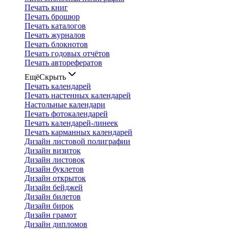
Печать книг
Печать брошюр
Печать каталогов
Печать журналов
Печать блокнотов
Печать годовых отчётов
Печать авторефератов
Ещё
Скрыть
Печать календарей
Печать настенных календарей
Настольные календари
Печать фотокалендарей
Печать календарей-линеек
Печать карманных календарей
Дизайн листовой полиграфии
Дизайн визиток
Дизайн листовок
Дизайн буклетов
Дизайн открыток
Дизайн бейджей
Дизайн билетов
Дизайн бирок
Дизайн грамот
Дизайн дипломов