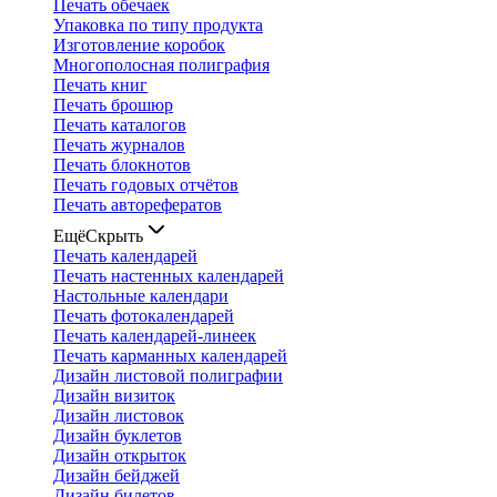
Печать обечаек
Упаковка по типу продукта
Изготовление коробок
Многополосная полиграфия
Печать книг
Печать брошюр
Печать каталогов
Печать журналов
Печать блокнотов
Печать годовых отчётов
Печать авторефератов
Ещё
Скрыть
Печать календарей
Печать настенных календарей
Настольные календари
Печать фотокалендарей
Печать календарей-линеек
Печать карманных календарей
Дизайн листовой полиграфии
Дизайн визиток
Дизайн листовок
Дизайн буклетов
Дизайн открыток
Дизайн бейджей
Дизайн билетов