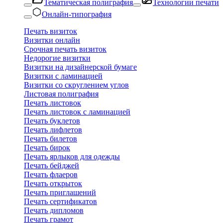
Тематическая полиграфия
Технологии печати
Онлайн-типография
Печать визиток
Визитки онлайн
Срочная печать визиток
Недорогие визитки
Визитки на дизайнерской бумаге
Визитки с ламинацией
Визитки со скруглением углов
Листовая полиграфия
Печать листовок
Печать листовок с ламинацией
Печать буклетов
Печать лифлетов
Печать билетов
Печать бирок
Печать ярлыков для одежды
Печать бейджей
Печать флаеров
Печать открыток
Печать приглашений
Печать сертификатов
Печать дипломов
Печать грамот