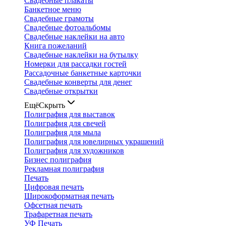
Свадебные плакаты
Банкетное меню
Свадебные грамоты
Свадебные фотоальбомы
Свадебные наклейки на авто
Книга пожеланий
Свадебные наклейки на бутылку
Номерки для рассадки гостей
Рассадочные банкетные карточки
Свадебные конверты для денег
Свадебные открытки
Ещё
Скрыть
Полиграфия для выставок
Полиграфия для свечей
Полиграфия для мыла
Полиграфия для ювелирных украшений
Полиграфия для художников
Бизнес полиграфия
Рекламная полиграфия
Печать
Цифровая печать
Широкоформатная печать
Офсетная печать
Трафаретная печать
УФ Печать