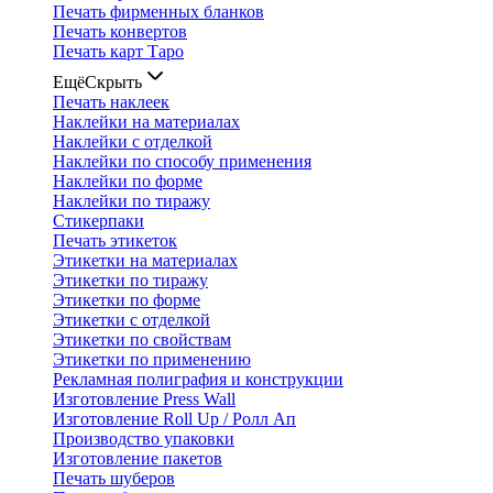
Печать фирменных бланков
Печать конвертов
Печать карт Таро
Ещё
Скрыть
Печать наклеек
Наклейки на материалах
Наклейки с отделкой
Наклейки по способу применения
Наклейки по форме
Наклейки по тиражу
Стикерпаки
Печать этикеток
Этикетки на материалах
Этикетки по тиражу
Этикетки по форме
Этикетки с отделкой
Этикетки по свойствам
Этикетки по применению
Рекламная полиграфия и конструкции
Изготовление Press Wall
Изготовление Roll Up / Ролл Ап
Производство упаковки
Изготовление пакетов
Печать шуберов