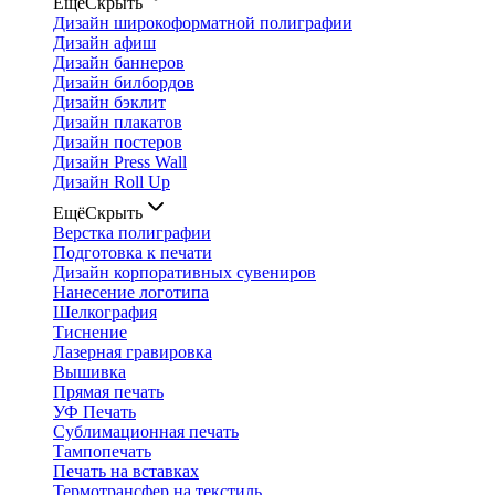
Ещё
Скрыть
Дизайн широкоформатной полиграфии
Дизайн афиш
Дизайн баннеров
Дизайн билбордов
Дизайн бэклит
Дизайн плакатов
Дизайн постеров
Дизайн Press Wall
Дизайн Roll Up
Ещё
Скрыть
Верстка полиграфии
Подготовка к печати
Дизайн корпоративных сувениров
Нанесение логотипа
Шелкография
Тиснение
Лазерная гравировка
Вышивка
Прямая печать
УФ Печать
Сублимационная печать
Тампопечать
Печать на вставках
Термотрансфер на текстиль