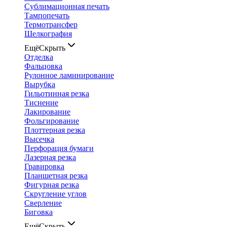
Сублимационная печать
Тампопечать
Термотрансфер
Шелкография
Ещё
Скрыть
Отделка
Фальцовка
Рулонное ламинирование
Вырубка
Гильотинная резка
Тиснение
Лакирование
Фольгирование
Плоттерная резка
Высечка
Перфорация бумаги
Лазерная резка
Гравировка
Планшетная резка
Фигурная резка
Скругление углов
Сверление
Биговка
Ещё
Скрыть