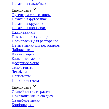
Печать на наклейках
Ещё
Скрыть
Сувениры с логотипом
Печать на футболках
Печать на кружках
Печать на шопперах
Ежедневники
Письменные сувениры
Полиграфия для ресторанов
Печать меню для ресторанов
Чайная карта
Винная карта
Кальянное меню
Десертное меню
Тейбл тенты
Чек-буки
Плейсметы
Папки для счета
Ещё
Скрыть
Свадебная полиграфия
Приглашения на свадьбу
Свадебное меню
Бонбоньерки