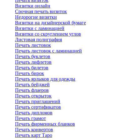
Печать визиток
Визитки онлайн
Срочная печать визиток
Недорогие визитки
Визитки на дизайнерской бумаге
Визитки с ламинацией
Визитки со скруглением углов
Листовая полиграфия
Печать листовок
Печать листовок с ламинацией
Печать буклетов
Печать лифлетов
Печать билетов
Печать бирок
Печать ярлыков для одежды
Печать бейджей
Печать флаеров
Печать открыток
Печать приглашений
Печать сертификатов
Печать дипломов
Печать грамот
Печать фирменных бланков
Печать конвертов
Печать карт Таро