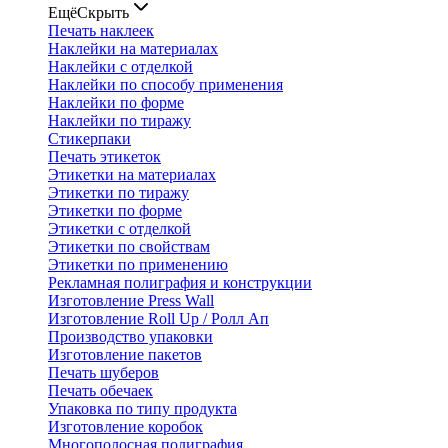
Ещё
Скрыть
Печать наклеек
Наклейки на материалах
Наклейки с отделкой
Наклейки по способу применения
Наклейки по форме
Наклейки по тиражу
Стикерпаки
Печать этикеток
Этикетки на материалах
Этикетки по тиражу
Этикетки по форме
Этикетки с отделкой
Этикетки по свойствам
Этикетки по применению
Рекламная полиграфия и конструкции
Изготовление Press Wall
Изготовление Roll Up / Ролл Ап
Производство упаковки
Изготовление пакетов
Печать шуберов
Печать обечаек
Упаковка по типу продукта
Изготовление коробок
Многополосная полиграфия