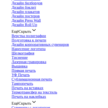
Дизайн билбордов
Дизайн бэклит
Дизайн плакатов
Дизайн постеров
Дизайн Press Wall
Дизайн Roll Up
Ещё
Скрыть
Верстка полиграфии
Подготовка к печати
Дизайн корпоративных сувениров
Нанесение логотипа
Шелкография
Тиснение
Лазерная гравировка
Вышивка
Прямая печать
УФ Печать
Сублимационная печать
Тампопечать
Печать на вставках
Термотрансфер на текстиль
Печать на наклейках
Ещё
Скрыть
Сувениры с логотипом