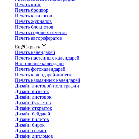
Печать книг
Печать брошюр
Печать каталогов
Печать журналов
Печать блокнотов
Печать годовых отчётов
Печать авторефератов
Ещё
Скрыть
Печать календарей
Печать настенных календарей
Настольные календари
Печать фотокалендарей
Печать календарей-линеек
Печать карманных календарей
Дизайн листовой полиграфии
Дизайн визиток
Дизайн листовок
Дизайн буклетов
Дизайн открыток
Дизайн бейджей
Дизайн билетов
Дизайн бирок
Дизайн грамот
Дизайн дипломов