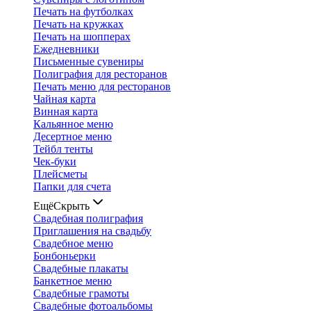
Печать на футболках
Печать на кружках
Печать на шопперах
Ежедневники
Письменные сувениры
Полиграфия для ресторанов
Печать меню для ресторанов
Чайная карта
Винная карта
Кальянное меню
Десертное меню
Тейбл тенты
Чек-буки
Плейсметы
Папки для счета
Ещё
Скрыть
Свадебная полиграфия
Приглашения на свадьбу
Свадебное меню
Бонбоньерки
Свадебные плакаты
Банкетное меню
Свадебные грамоты
Свадебные фотоальбомы