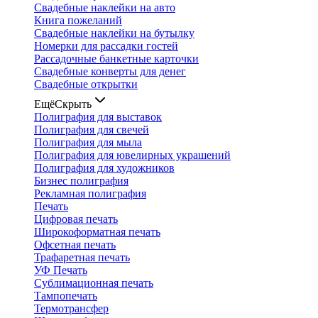
Свадебные наклейки на авто
Книга пожеланий
Свадебные наклейки на бутылку
Номерки для рассадки гостей
Рассадочные банкетные карточки
Свадебные конверты для денег
Свадебные открытки
Ещё
Скрыть
Полиграфия для выставок
Полиграфия для свечей
Полиграфия для мыла
Полиграфия для ювелирных украшений
Полиграфия для художников
Бизнес полиграфия
Рекламная полиграфия
Печать
Цифровая печать
Широкоформатная печать
Офсетная печать
Трафаретная печать
УФ Печать
Сублимационная печать
Тампопечать
Термотрансфер