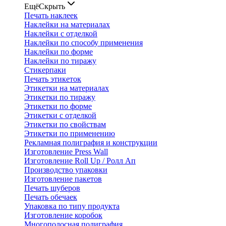
Ещё
Скрыть
Печать наклеек
Наклейки на материалах
Наклейки с отделкой
Наклейки по способу применения
Наклейки по форме
Наклейки по тиражу
Стикерпаки
Печать этикеток
Этикетки на материалах
Этикетки по тиражу
Этикетки по форме
Этикетки с отделкой
Этикетки по свойствам
Этикетки по применению
Рекламная полиграфия и конструкции
Изготовление Press Wall
Изготовление Roll Up / Ролл Ап
Производство упаковки
Изготовление пакетов
Печать шуберов
Печать обечаек
Упаковка по типу продукта
Изготовление коробок
Многополосная полиграфия