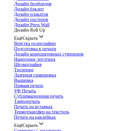
Дизайн билбордов
Дизайн бэклит
Дизайн плакатов
Дизайн постеров
Дизайн Press Wall
Дизайн Roll Up
Ещё
Скрыть
Верстка полиграфии
Подготовка к печати
Дизайн корпоративных сувениров
Нанесение логотипа
Шелкография
Тиснение
Лазерная гравировка
Вышивка
Прямая печать
УФ Печать
Сублимационная печать
Тампопечать
Печать на вставках
Термотрансфер на текстиль
Печать на наклейках
Ещё
Скрыть
Сувениры с логотипом