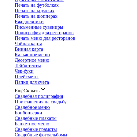
Печать на футболках
Печать на кружках
Печать на шопперах
Ежедневники
Письменные сувениры
Полиграфия для ресторанов
Печать меню для ресторанов
Чайная карта
Винная карта
Кальянное меню
Десертное меню
Тейбл тенты
Чек-буки
Плейсметы
Папки для счета
Ещё
Скрыть
Свадебная полиграфия
Приглашения на свадьбу
Свадебное меню
Бонбоньерки
Свадебные плакаты
Банкетное меню
Свадебные грамоты
Свадебные фотоальбомы