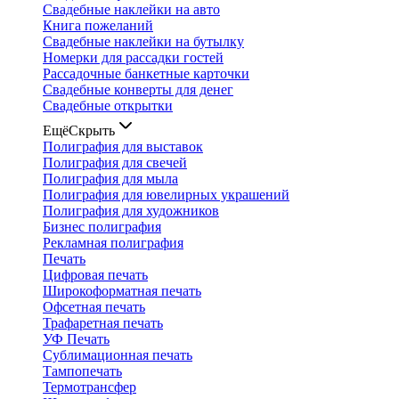
Свадебные наклейки на авто
Книга пожеланий
Свадебные наклейки на бутылку
Номерки для рассадки гостей
Рассадочные банкетные карточки
Свадебные конверты для денег
Свадебные открытки
Ещё
Скрыть
Полиграфия для выставок
Полиграфия для свечей
Полиграфия для мыла
Полиграфия для ювелирных украшений
Полиграфия для художников
Бизнес полиграфия
Рекламная полиграфия
Печать
Цифровая печать
Широкоформатная печать
Офсетная печать
Трафаретная печать
УФ Печать
Сублимационная печать
Тампопечать
Термотрансфер