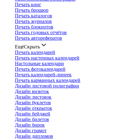
Печать книг
Печать брошюр
Печать каталогов
Печать журналов
Печать блокнотов
Печать годовых отчётов
Печать авторефератов
Ещё
Скрыть
Печать календарей
Печать настенных календарей
Настольные календари
Печать фотокалендарей
Печать календарей-линеек
Печать карманных календарей
Дизайн листовой полиграфии
Дизайн визиток
Дизайн листовок
Дизайн буклетов
Дизайн открыток
Дизайн бейджей
Дизайн билетов
Дизайн бирок
Дизайн грамот
Дизайн дипломов