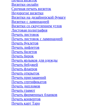
Печать визиток
Визитки онлайн
Срочная печать визиток
Недорогие визитки
Визитки на дизайнерской бумаге
Визитки с ламинацией
Визитки со скруглением углов
Листовая полиграфия
Печать листовок
Печать листовок с ламинацией
Печать буклетов
Печать лифлетов
Печать билетов
Печать бирок
Печать ярлыков для одежды
Печать бейджей
Печать флаеров
Печать открыток
Печать приглашений
Печать сертификатов
Печать дипломов
Печать грамот
Печать фирменных бланков
Печать конвертов
Печать карт Таро