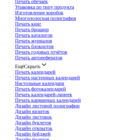
Печать обечаек
Упаковка по типу продукта
Изготовление коробок
Многополосная полиграфия
Печать книг
Печать брошюр
Печать каталогов
Печать журналов
Печать блокнотов
Печать годовых отчётов
Печать авторефератов
Ещё
Скрыть
Печать календарей
Печать настенных календарей
Настольные календари
Печать фотокалендарей
Печать календарей-линеек
Печать карманных календарей
Дизайн листовой полиграфии
Дизайн визиток
Дизайн листовок
Дизайн буклетов
Дизайн открыток
Дизайн бейджей
Дизайн билетов