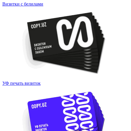
Визитки с белилами
УФ печать визиток