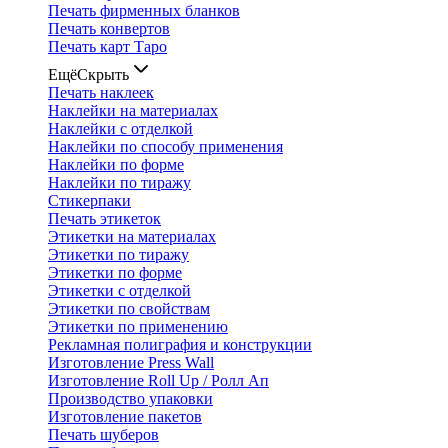
Печать фирменных бланков
Печать конвертов
Печать карт Таро
Ещё
Скрыть
Печать наклеек
Наклейки на материалах
Наклейки с отделкой
Наклейки по способу применения
Наклейки по форме
Наклейки по тиражу
Стикерпаки
Печать этикеток
Этикетки на материалах
Этикетки по тиражу
Этикетки по форме
Этикетки с отделкой
Этикетки по свойствам
Этикетки по применению
Рекламная полиграфия и конструкции
Изготовление Press Wall
Изготовление Roll Up / Ролл Ап
Производство упаковки
Изготовление пакетов
Печать шуберов