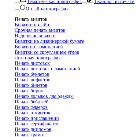
Тематическая полиграфия
Технологии печати
Онлайн-типография
Печать визиток
Визитки онлайн
Срочная печать визиток
Недорогие визитки
Визитки на дизайнерской бумаге
Визитки с ламинацией
Визитки со скруглением углов
Листовая полиграфия
Печать листовок
Печать листовок с ламинацией
Печать буклетов
Печать лифлетов
Печать билетов
Печать бирок
Печать ярлыков для одежды
Печать бейджей
Печать флаеров
Печать открыток
Печать приглашений
Печать сертификатов
Печать дипломов
Печать грамот