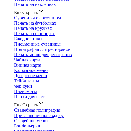
Печать на наклейках
Ещё
Скрыть
Сувениры с логотипом
Печать на футболках
Печать на кружках
Печать на шопперах
Ежедневники
Письменные сувениры
Полиграфия для ресторанов
Печать меню для ресторанов
Чайная карта
Винная карта
Кальянное меню
Десертное меню
Тейбл тенты
Чек-буки
Плейсметы
Папки для счета
Ещё
Скрыть
Свадебная полиграфия
Приглашения на свадьбу
Свадебное меню
Бонбоньерки