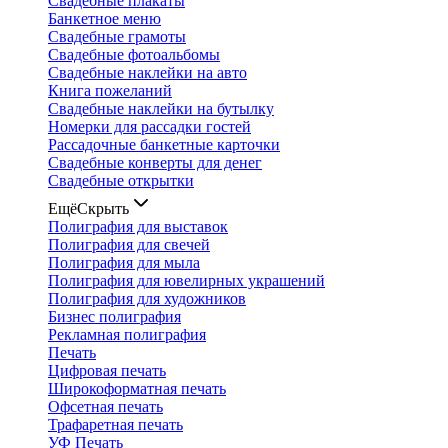
Свадебные плакаты
Банкетное меню
Свадебные грамоты
Свадебные фотоальбомы
Свадебные наклейки на авто
Книга пожеланий
Свадебные наклейки на бутылку
Номерки для рассадки гостей
Рассадочные банкетные карточки
Свадебные конверты для денег
Свадебные открытки
Ещё
Скрыть
Полиграфия для выставок
Полиграфия для свечей
Полиграфия для мыла
Полиграфия для ювелирных украшений
Полиграфия для художников
Бизнес полиграфия
Рекламная полиграфия
Печать
Цифровая печать
Широкоформатная печать
Офсетная печать
Трафаретная печать
УФ Печать