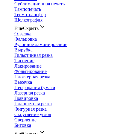
Сублимационная печать
Тампопечать
Термотрансфер
Шелкография
Ещё
Скрыть
Отделка
Фальцовка
Рулонное ламинирование
Вырубка
Гильотинная резка
Тиснение
Лакирование
Фольгирование
Плоттерная резка
Высечка
Перфорация бумаги
Лазерная резка
Гравировка
Планшетная резка
Фигурная резка
Скругление углов
Сверление
Биговка
Ещё
Скрыть