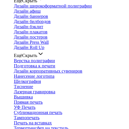
Ещё
Скрыть
Дизайн широкоформатной полиграфии
Дизайн афиш
Дизайн баннеров
Дизайн билбордов
Дизайн бэклит
Дизайн плакатов
Дизайн постеров
Дизайн Press Wall
Дизайн Roll Up
Ещё
Скрыть
Верстка полиграфии
Подготовка к печати
Дизайн корпоративных сувениров
Нанесение логотипа
Шелкография
Тиснение
Лазерная гравировка
Вышивка
Прямая печать
УФ Печать
Сублимационная печать
Тампопечать
Печать на вставках
Термотрансфер на текстиль