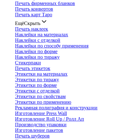
Печать фирменных бланков
Печать конвертов
Печать карт Таро
Ещё
Скрыть
Печать наклеек
Наклейки на материалах
Наклейки с отделкой
Наклейки по способу применения
Наклейки по форме
Наклейки по тиражу
Стикерпаки
Печать этикеток
Этикетки на материалах
Этикетки по тиражу
Этикетки по форме
Этикетки с отделкой
Этикетки по свойствам
Этикетки по применению
Рекламная полиграфия и конструкции
Изготовление Press Wall
Изготовление Roll Up / Ролл Ап
Производство упаковки
Изготовление пакетов
Печать шуберов