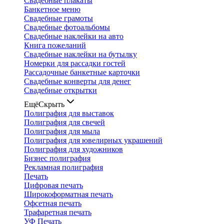
Свадебные плакаты
Банкетное меню
Свадебные грамоты
Свадебные фотоальбомы
Свадебные наклейки на авто
Книга пожеланий
Свадебные наклейки на бутылку
Номерки для рассадки гостей
Рассадочные банкетные карточки
Свадебные конверты для денег
Свадебные открытки
Ещё
Скрыть
Полиграфия для выставок
Полиграфия для свечей
Полиграфия для мыла
Полиграфия для ювелирных украшений
Полиграфия для художников
Бизнес полиграфия
Рекламная полиграфия
Печать
Цифровая печать
Широкоформатная печать
Офсетная печать
Трафаретная печать
УФ Печать