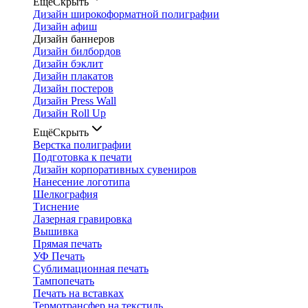
Ещё
Скрыть
Дизайн широкоформатной полиграфии
Дизайн афиш
Дизайн баннеров
Дизайн билбордов
Дизайн бэклит
Дизайн плакатов
Дизайн постеров
Дизайн Press Wall
Дизайн Roll Up
Ещё
Скрыть
Верстка полиграфии
Подготовка к печати
Дизайн корпоративных сувениров
Нанесение логотипа
Шелкография
Тиснение
Лазерная гравировка
Вышивка
Прямая печать
УФ Печать
Сублимационная печать
Тампопечать
Печать на вставках
Термотрансфер на текстиль