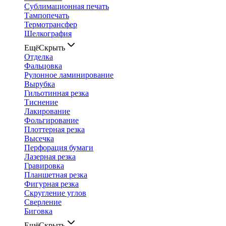
Сублимационная печать
Тампопечать
Термотрансфер
Шелкография
Ещё
Скрыть
Отделка
Фальцовка
Рулонное ламинирование
Вырубка
Гильотинная резка
Тиснение
Лакирование
Фольгирование
Плоттерная резка
Высечка
Перфорация бумаги
Лазерная резка
Гравировка
Планшетная резка
Фигурная резка
Скругление углов
Сверление
Биговка
Ещё
Скрыть