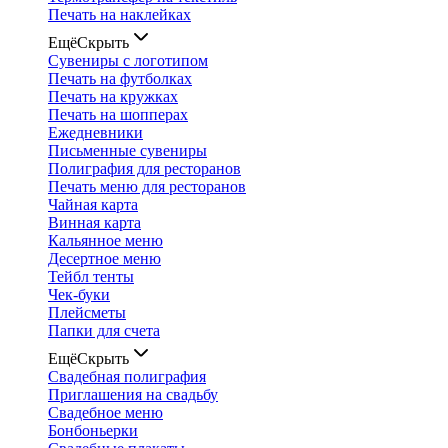
Печать на наклейках
Ещё
Скрыть
Сувениры с логотипом
Печать на футболках
Печать на кружках
Печать на шопперах
Ежедневники
Письменные сувениры
Полиграфия для ресторанов
Печать меню для ресторанов
Чайная карта
Винная карта
Кальянное меню
Десертное меню
Тейбл тенты
Чек-буки
Плейсметы
Папки для счета
Ещё
Скрыть
Свадебная полиграфия
Приглашения на свадьбу
Свадебное меню
Бонбоньерки