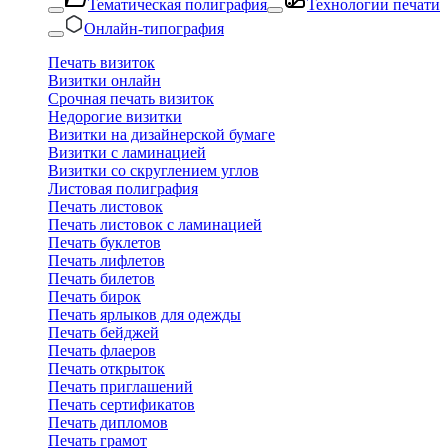
Тематическая полиграфия
Технологии печати
Онлайн-типография
Печать визиток
Визитки онлайн
Срочная печать визиток
Недорогие визитки
Визитки на дизайнерской бумаге
Визитки с ламинацией
Визитки со скруглением углов
Листовая полиграфия
Печать листовок
Печать листовок с ламинацией
Печать буклетов
Печать лифлетов
Печать билетов
Печать бирок
Печать ярлыков для одежды
Печать бейджей
Печать флаеров
Печать открыток
Печать приглашений
Печать сертификатов
Печать дипломов
Печать грамот