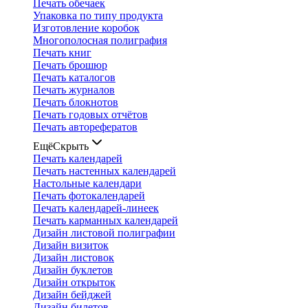
Печать обечаек
Упаковка по типу продукта
Изготовление коробок
Многополосная полиграфия
Печать книг
Печать брошюр
Печать каталогов
Печать журналов
Печать блокнотов
Печать годовых отчётов
Печать авторефератов
Ещё
Скрыть
Печать календарей
Печать настенных календарей
Настольные календари
Печать фотокалендарей
Печать календарей-линеек
Печать карманных календарей
Дизайн листовой полиграфии
Дизайн визиток
Дизайн листовок
Дизайн буклетов
Дизайн открыток
Дизайн бейджей
Дизайн билетов