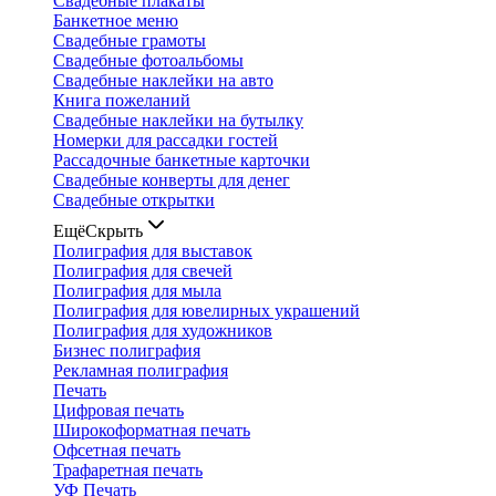
Свадебные плакаты
Банкетное меню
Свадебные грамоты
Свадебные фотоальбомы
Свадебные наклейки на авто
Книга пожеланий
Свадебные наклейки на бутылку
Номерки для рассадки гостей
Рассадочные банкетные карточки
Свадебные конверты для денег
Свадебные открытки
Ещё
Скрыть
Полиграфия для выставок
Полиграфия для свечей
Полиграфия для мыла
Полиграфия для ювелирных украшений
Полиграфия для художников
Бизнес полиграфия
Рекламная полиграфия
Печать
Цифровая печать
Широкоформатная печать
Офсетная печать
Трафаретная печать
УФ Печать