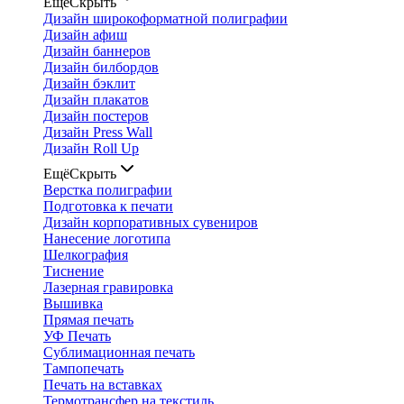
Ещё
Скрыть
Дизайн широкоформатной полиграфии
Дизайн афиш
Дизайн баннеров
Дизайн билбордов
Дизайн бэклит
Дизайн плакатов
Дизайн постеров
Дизайн Press Wall
Дизайн Roll Up
Ещё
Скрыть
Верстка полиграфии
Подготовка к печати
Дизайн корпоративных сувениров
Нанесение логотипа
Шелкография
Тиснение
Лазерная гравировка
Вышивка
Прямая печать
УФ Печать
Сублимационная печать
Тампопечать
Печать на вставках
Термотрансфер на текстиль