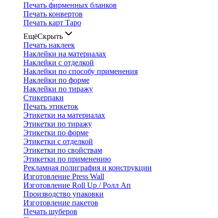
Печать фирменных бланков
Печать конвертов
Печать карт Таро
Ещё
Скрыть
Печать наклеек
Наклейки на материалах
Наклейки с отделкой
Наклейки по способу применения
Наклейки по форме
Наклейки по тиражу
Стикерпаки
Печать этикеток
Этикетки на материалах
Этикетки по тиражу
Этикетки по форме
Этикетки с отделкой
Этикетки по свойствам
Этикетки по применению
Рекламная полиграфия и конструкции
Изготовление Press Wall
Изготовление Roll Up / Ролл Ап
Производство упаковки
Изготовление пакетов
Печать шуберов