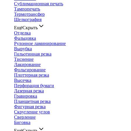
Сублимационная печать
Тампопечать
Термотрансфер
Шелкография
Ещё
Скрыть
Отделка
Фальцовка
Рулонное ламинирование
Вырубка
Гильотинная резка
Тиснение
Лакирование
Фольгирование
Плоттерная резка
Высечка
Перфорация бумаги
Лазерная резка
Гравировка
Планшетная резка
Фигурная резка
Скругление углов
Сверление
Биговка
Ещё
Скрыть