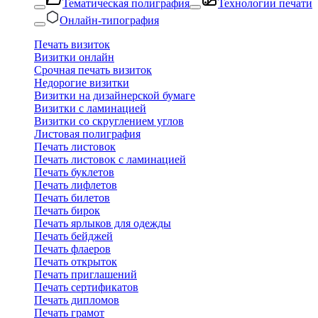
Тематическая полиграфия
Технологии печати
Онлайн-типография
Печать визиток
Визитки онлайн
Срочная печать визиток
Недорогие визитки
Визитки на дизайнерской бумаге
Визитки с ламинацией
Визитки со скруглением углов
Листовая полиграфия
Печать листовок
Печать листовок с ламинацией
Печать буклетов
Печать лифлетов
Печать билетов
Печать бирок
Печать ярлыков для одежды
Печать бейджей
Печать флаеров
Печать открыток
Печать приглашений
Печать сертификатов
Печать дипломов
Печать грамот