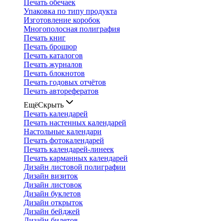
Печать обечаек
Упаковка по типу продукта
Изготовление коробок
Многополосная полиграфия
Печать книг
Печать брошюр
Печать каталогов
Печать журналов
Печать блокнотов
Печать годовых отчётов
Печать авторефератов
Ещё
Скрыть
Печать календарей
Печать настенных календарей
Настольные календари
Печать фотокалендарей
Печать календарей-линеек
Печать карманных календарей
Дизайн листовой полиграфии
Дизайн визиток
Дизайн листовок
Дизайн буклетов
Дизайн открыток
Дизайн бейджей
Дизайн билетов