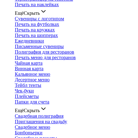
Печать на наклейках
Ещё
Скрыть
Сувениры с логотипом
Печать на футболках
Печать на кружках
Печать на шопперах
Ежедневники
Письменные сувениры
Полиграфия для ресторанов
Печать меню для ресторанов
Чайная карта
Винная карта
Кальянное меню
Десертное меню
Тейбл тенты
Чек-буки
Плейсметы
Папки для счета
Ещё
Скрыть
Свадебная полиграфия
Приглашения на свадьбу
Свадебное меню
Бонбоньерки