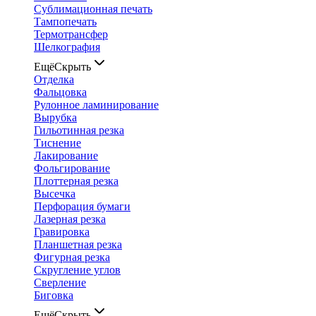
Сублимационная печать
Тампопечать
Термотрансфер
Шелкография
Ещё
Скрыть
Отделка
Фальцовка
Рулонное ламинирование
Вырубка
Гильотинная резка
Тиснение
Лакирование
Фольгирование
Плоттерная резка
Высечка
Перфорация бумаги
Лазерная резка
Гравировка
Планшетная резка
Фигурная резка
Скругление углов
Сверление
Биговка
Ещё
Скрыть