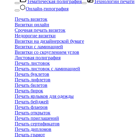
Тематическая полиграфия
Технологии печати
Онлайн-типография
Печать визиток
Визитки онлайн
Срочная печать визиток
Недорогие визитки
Визитки на дизайнерской бумаге
Визитки с ламинацией
Визитки со скруглением углов
Листовая полиграфия
Печать листовок
Печать листовок с ламинацией
Печать буклетов
Печать лифлетов
Печать билетов
Печать бирок
Печать ярлыков для одежды
Печать бейджей
Печать флаеров
Печать открыток
Печать приглашений
Печать сертификатов
Печать дипломов
Печать грамот