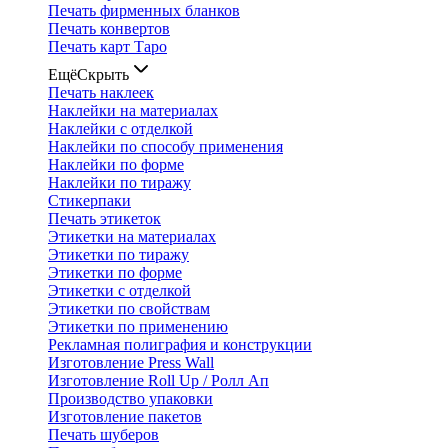
Печать фирменных бланков
Печать конвертов
Печать карт Таро
Ещё
Скрыть
Печать наклеек
Наклейки на материалах
Наклейки с отделкой
Наклейки по способу применения
Наклейки по форме
Наклейки по тиражу
Стикерпаки
Печать этикеток
Этикетки на материалах
Этикетки по тиражу
Этикетки по форме
Этикетки с отделкой
Этикетки по свойствам
Этикетки по применению
Рекламная полиграфия и конструкции
Изготовление Press Wall
Изготовление Roll Up / Ролл Ап
Производство упаковки
Изготовление пакетов
Печать шуберов