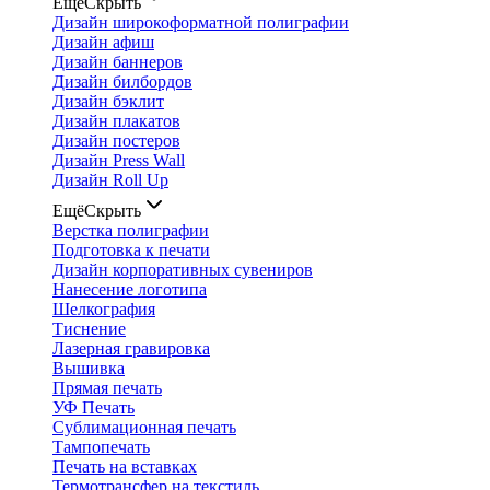
Ещё
Скрыть
Дизайн широкоформатной полиграфии
Дизайн афиш
Дизайн баннеров
Дизайн билбордов
Дизайн бэклит
Дизайн плакатов
Дизайн постеров
Дизайн Press Wall
Дизайн Roll Up
Ещё
Скрыть
Верстка полиграфии
Подготовка к печати
Дизайн корпоративных сувениров
Нанесение логотипа
Шелкография
Тиснение
Лазерная гравировка
Вышивка
Прямая печать
УФ Печать
Сублимационная печать
Тампопечать
Печать на вставках
Термотрансфер на текстиль