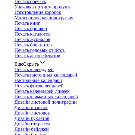
Печать обечаек
Упаковка по типу продукта
Изготовление коробок
Многополосная полиграфия
Печать книг
Печать брошюр
Печать каталогов
Печать журналов
Печать блокнотов
Печать годовых отчётов
Печать авторефератов
Ещё
Скрыть
Печать календарей
Печать настенных календарей
Настольные календари
Печать фотокалендарей
Печать календарей-линеек
Печать карманных календарей
Дизайн листовой полиграфии
Дизайн визиток
Дизайн листовок
Дизайн буклетов
Дизайн открыток
Дизайн бейджей
Дизайн билетов