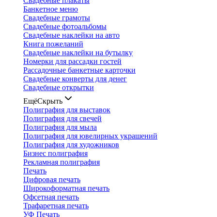
Свадебные плакаты
Банкетное меню
Свадебные грамоты
Свадебные фотоальбомы
Свадебные наклейки на авто
Книга пожеланий
Свадебные наклейки на бутылку
Номерки для рассадки гостей
Рассадочные банкетные карточки
Свадебные конверты для денег
Свадебные открытки
Ещё
Скрыть
Полиграфия для выставок
Полиграфия для свечей
Полиграфия для мыла
Полиграфия для ювелирных украшений
Полиграфия для художников
Бизнес полиграфия
Рекламная полиграфия
Печать
Цифровая печать
Широкоформатная печать
Офсетная печать
Трафаретная печать
УФ Печать