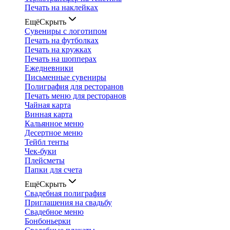
Печать на наклейках
Ещё
Скрыть
Сувениры с логотипом
Печать на футболках
Печать на кружках
Печать на шопперах
Ежедневники
Письменные сувениры
Полиграфия для ресторанов
Печать меню для ресторанов
Чайная карта
Винная карта
Кальянное меню
Десертное меню
Тейбл тенты
Чек-буки
Плейсметы
Папки для счета
Ещё
Скрыть
Свадебная полиграфия
Приглашения на свадьбу
Свадебное меню
Бонбоньерки