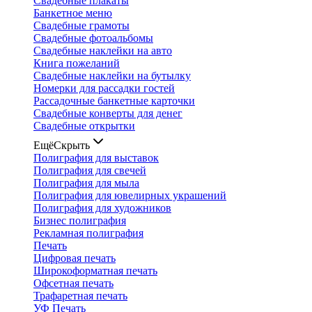
Свадебные плакаты
Банкетное меню
Свадебные грамоты
Свадебные фотоальбомы
Свадебные наклейки на авто
Книга пожеланий
Свадебные наклейки на бутылку
Номерки для рассадки гостей
Рассадочные банкетные карточки
Свадебные конверты для денег
Свадебные открытки
Ещё
Скрыть
Полиграфия для выставок
Полиграфия для свечей
Полиграфия для мыла
Полиграфия для ювелирных украшений
Полиграфия для художников
Бизнес полиграфия
Рекламная полиграфия
Печать
Цифровая печать
Широкоформатная печать
Офсетная печать
Трафаретная печать
УФ Печать