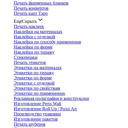
Печать фирменных бланков
Печать конвертов
Печать карт Таро
Ещё
Скрыть
Печать наклеек
Наклейки на материалах
Наклейки с отделкой
Наклейки по способу применения
Наклейки по форме
Наклейки по тиражу
Стикерпаки
Печать этикеток
Этикетки на материалах
Этикетки по тиражу
Этикетки по форме
Этикетки с отделкой
Этикетки по свойствам
Этикетки по применению
Рекламная полиграфия и конструкции
Изготовление Press Wall
Изготовление Roll Up / Ролл Ап
Производство упаковки
Изготовление пакетов
Печать шуберов