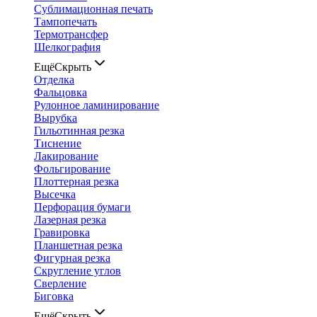
Сублимационная печать
Тампопечать
Термотрансфер
Шелкография
Ещё
Скрыть
Отделка
Фальцовка
Рулонное ламинирование
Вырубка
Гильотинная резка
Тиснение
Лакирование
Фольгирование
Плоттерная резка
Высечка
Перфорация бумаги
Лазерная резка
Гравировка
Планшетная резка
Фигурная резка
Скругление углов
Сверление
Биговка
Ещё
Скрыть