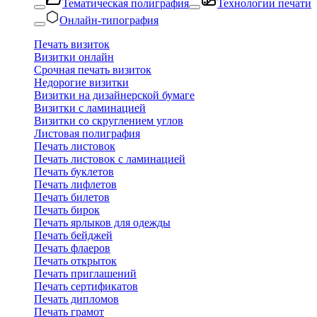
Тематическая полиграфия
Технологии печати
Онлайн-типография
Печать визиток
Визитки онлайн
Срочная печать визиток
Недорогие визитки
Визитки на дизайнерской бумаге
Визитки с ламинацией
Визитки со скруглением углов
Листовая полиграфия
Печать листовок
Печать листовок с ламинацией
Печать буклетов
Печать лифлетов
Печать билетов
Печать бирок
Печать ярлыков для одежды
Печать бейджей
Печать флаеров
Печать открыток
Печать приглашений
Печать сертификатов
Печать дипломов
Печать грамот