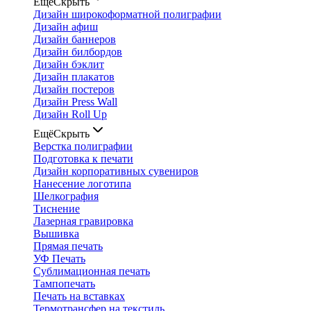
Ещё
Скрыть
Дизайн широкоформатной полиграфии
Дизайн афиш
Дизайн баннеров
Дизайн билбордов
Дизайн бэклит
Дизайн плакатов
Дизайн постеров
Дизайн Press Wall
Дизайн Roll Up
Ещё
Скрыть
Верстка полиграфии
Подготовка к печати
Дизайн корпоративных сувениров
Нанесение логотипа
Шелкография
Тиснение
Лазерная гравировка
Вышивка
Прямая печать
УФ Печать
Сублимационная печать
Тампопечать
Печать на вставках
Термотрансфер на текстиль