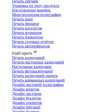
Печать обечаек
Упаковка по типу продукта
Изготовление коробок
Многополосная полиграфия
Печать книг
Печать брошюр
Печать каталогов
Печать журналов
Печать блокнотов
Печать годовых отчётов
Печать авторефератов
Ещё
Скрыть
Печать календарей
Печать настенных календарей
Настольные календари
Печать фотокалендарей
Печать календарей-линеек
Печать карманных календарей
Дизайн листовой полиграфии
Дизайн визиток
Дизайн листовок
Дизайн буклетов
Дизайн открыток
Дизайн бейджей
Дизайн билетов