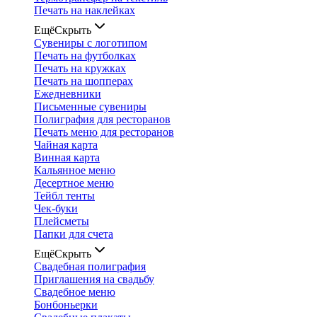
Печать на наклейках
Ещё
Скрыть
Сувениры с логотипом
Печать на футболках
Печать на кружках
Печать на шопперах
Ежедневники
Письменные сувениры
Полиграфия для ресторанов
Печать меню для ресторанов
Чайная карта
Винная карта
Кальянное меню
Десертное меню
Тейбл тенты
Чек-буки
Плейсметы
Папки для счета
Ещё
Скрыть
Свадебная полиграфия
Приглашения на свадьбу
Свадебное меню
Бонбоньерки