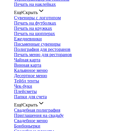
Печать на наклейках
Ещё
Скрыть
Сувениры с логотипом
Печать на футболках
Печать на кружках
Печать на шопперах
Ежедневники
Письменные сувениры
Полиграфия для ресторанов
Печать меню для ресторанов
Чайная карта
Винная карта
Кальянное меню
Десертное меню
Тейбл тенты
Чек-буки
Плейсметы
Папки для счета
Ещё
Скрыть
Свадебная полиграфия
Приглашения на свадьбу
Свадебное меню
Бонбоньерки