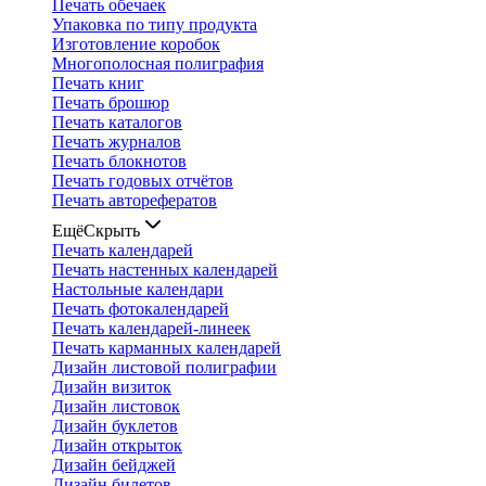
Печать обечаек
Упаковка по типу продукта
Изготовление коробок
Многополосная полиграфия
Печать книг
Печать брошюр
Печать каталогов
Печать журналов
Печать блокнотов
Печать годовых отчётов
Печать авторефератов
Ещё
Скрыть
Печать календарей
Печать настенных календарей
Настольные календари
Печать фотокалендарей
Печать календарей-линеек
Печать карманных календарей
Дизайн листовой полиграфии
Дизайн визиток
Дизайн листовок
Дизайн буклетов
Дизайн открыток
Дизайн бейджей
Дизайн билетов