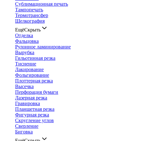
Сублимационная печать
Тампопечать
Термотрансфер
Шелкография
Ещё
Скрыть
Отделка
Фальцовка
Рулонное ламинирование
Вырубка
Гильотинная резка
Тиснение
Лакирование
Фольгирование
Плоттерная резка
Высечка
Перфорация бумаги
Лазерная резка
Гравировка
Планшетная резка
Фигурная резка
Скругление углов
Сверление
Биговка
Ещё
Скрыть