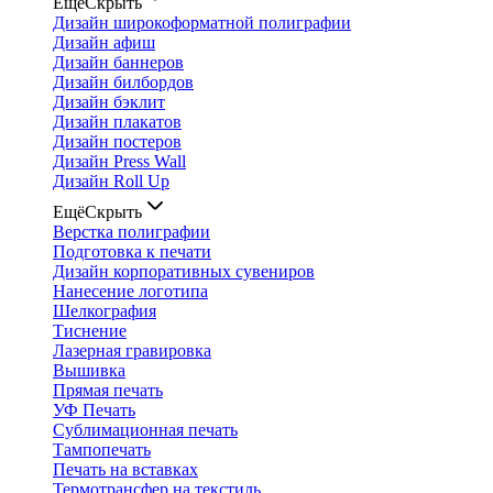
Ещё
Скрыть
Дизайн широкоформатной полиграфии
Дизайн афиш
Дизайн баннеров
Дизайн билбордов
Дизайн бэклит
Дизайн плакатов
Дизайн постеров
Дизайн Press Wall
Дизайн Roll Up
Ещё
Скрыть
Верстка полиграфии
Подготовка к печати
Дизайн корпоративных сувениров
Нанесение логотипа
Шелкография
Тиснение
Лазерная гравировка
Вышивка
Прямая печать
УФ Печать
Сублимационная печать
Тампопечать
Печать на вставках
Термотрансфер на текстиль