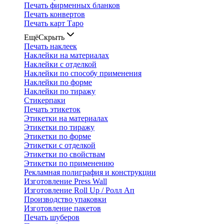
Печать фирменных бланков
Печать конвертов
Печать карт Таро
Ещё
Скрыть
Печать наклеек
Наклейки на материалах
Наклейки с отделкой
Наклейки по способу применения
Наклейки по форме
Наклейки по тиражу
Стикерпаки
Печать этикеток
Этикетки на материалах
Этикетки по тиражу
Этикетки по форме
Этикетки с отделкой
Этикетки по свойствам
Этикетки по применению
Рекламная полиграфия и конструкции
Изготовление Press Wall
Изготовление Roll Up / Ролл Ап
Производство упаковки
Изготовление пакетов
Печать шуберов