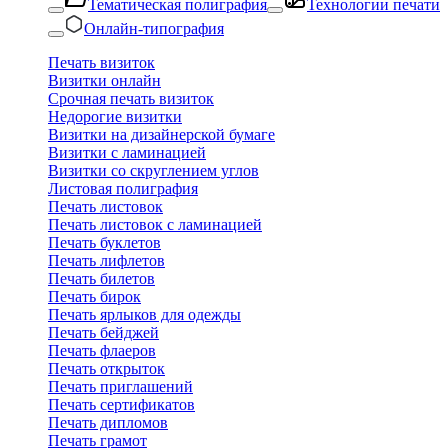
Тематическая полиграфия
Технологии печати
Онлайн-типография
Печать визиток
Визитки онлайн
Срочная печать визиток
Недорогие визитки
Визитки на дизайнерской бумаге
Визитки с ламинацией
Визитки со скруглением углов
Листовая полиграфия
Печать листовок
Печать листовок с ламинацией
Печать буклетов
Печать лифлетов
Печать билетов
Печать бирок
Печать ярлыков для одежды
Печать бейджей
Печать флаеров
Печать открыток
Печать приглашений
Печать сертификатов
Печать дипломов
Печать грамот