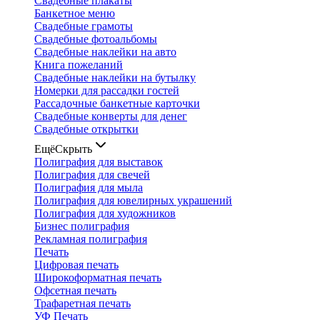
Свадебные плакаты
Банкетное меню
Свадебные грамоты
Свадебные фотоальбомы
Свадебные наклейки на авто
Книга пожеланий
Свадебные наклейки на бутылку
Номерки для рассадки гостей
Рассадочные банкетные карточки
Свадебные конверты для денег
Свадебные открытки
Ещё
Скрыть
Полиграфия для выставок
Полиграфия для свечей
Полиграфия для мыла
Полиграфия для ювелирных украшений
Полиграфия для художников
Бизнес полиграфия
Рекламная полиграфия
Печать
Цифровая печать
Широкоформатная печать
Офсетная печать
Трафаретная печать
УФ Печать