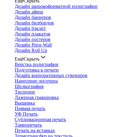
Ещё
Скрыть
Дизайн широкоформатной полиграфии
Дизайн афиш
Дизайн баннеров
Дизайн билбордов
Дизайн бэклит
Дизайн плакатов
Дизайн постеров
Дизайн Press Wall
Дизайн Roll Up
Ещё
Скрыть
Верстка полиграфии
Подготовка к печати
Дизайн корпоративных сувениров
Нанесение логотипа
Шелкография
Тиснение
Лазерная гравировка
Вышивка
Прямая печать
УФ Печать
Сублимационная печать
Тампопечать
Печать на вставках
Термотрансфер на текстиль