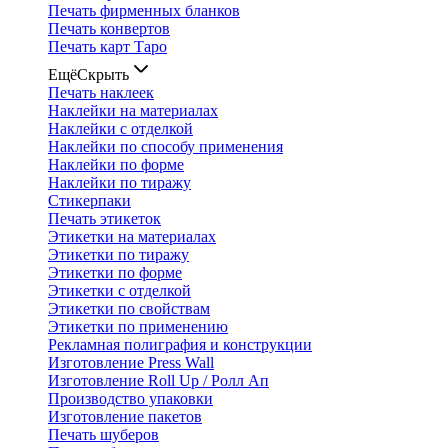
Печать фирменных бланков
Печать конвертов
Печать карт Таро
Ещё
Скрыть
Печать наклеек
Наклейки на материалах
Наклейки с отделкой
Наклейки по способу применения
Наклейки по форме
Наклейки по тиражу
Стикерпаки
Печать этикеток
Этикетки на материалах
Этикетки по тиражу
Этикетки по форме
Этикетки с отделкой
Этикетки по свойствам
Этикетки по применению
Рекламная полиграфия и конструкции
Изготовление Press Wall
Изготовление Roll Up / Ролл Ап
Производство упаковки
Изготовление пакетов
Печать шуберов