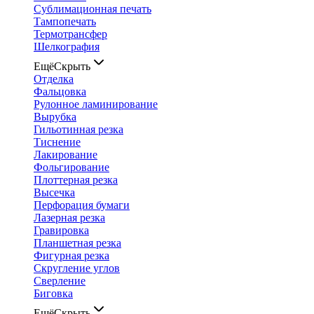
Сублимационная печать
Тампопечать
Термотрансфер
Шелкография
Ещё
Скрыть
Отделка
Фальцовка
Рулонное ламинирование
Вырубка
Гильотинная резка
Тиснение
Лакирование
Фольгирование
Плоттерная резка
Высечка
Перфорация бумаги
Лазерная резка
Гравировка
Планшетная резка
Фигурная резка
Скругление углов
Сверление
Биговка
Ещё
Скрыть