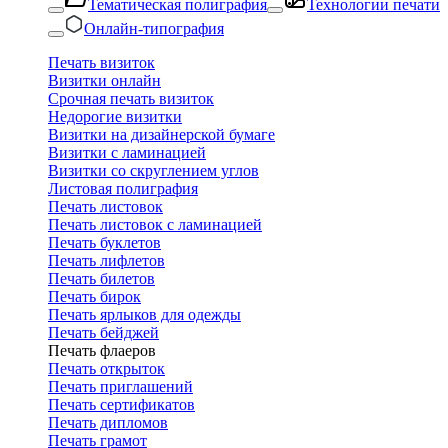
Тематическая полиграфия
Технологии печати
Онлайн-типография
Печать визиток
Визитки онлайн
Срочная печать визиток
Недорогие визитки
Визитки на дизайнерской бумаге
Визитки с ламинацией
Визитки со скруглением углов
Листовая полиграфия
Печать листовок
Печать листовок с ламинацией
Печать буклетов
Печать лифлетов
Печать билетов
Печать бирок
Печать ярлыков для одежды
Печать бейджей
Печать флаеров
Печать открыток
Печать приглашений
Печать сертификатов
Печать дипломов
Печать грамот