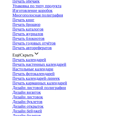
Печать обечаек
Упаковка по типу продукта
Изготовление коробок
Многополосная полиграфия
Печать книг
Печать брошюр
Печать каталогов
Печать журналов
Печать блокнотов
Печать годовых отчётов
Печать авторефератов
Ещё
Скрыть
Печать календарей
Печать настенных календарей
Настольные календари
Печать фотокалендарей
Печать календарей-линеек
Печать карманных календарей
Дизайн листовой полиграфии
Дизайн визиток
Дизайн листовок
Дизайн буклетов
Дизайн открыток
Дизайн бейджей
Дизайн билетов