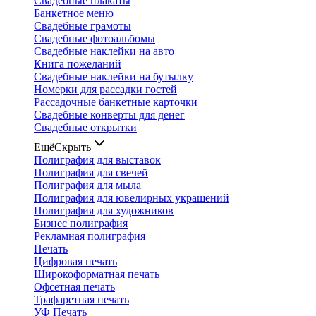
Свадебные плакаты
Банкетное меню
Свадебные грамоты
Свадебные фотоальбомы
Свадебные наклейки на авто
Книга пожеланий
Свадебные наклейки на бутылку
Номерки для рассадки гостей
Рассадочные банкетные карточки
Свадебные конверты для денег
Свадебные открытки
Ещё
Скрыть
Полиграфия для выставок
Полиграфия для свечей
Полиграфия для мыла
Полиграфия для ювелирных украшений
Полиграфия для художников
Бизнес полиграфия
Рекламная полиграфия
Печать
Цифровая печать
Широкоформатная печать
Офсетная печать
Трафаретная печать
УФ Печать