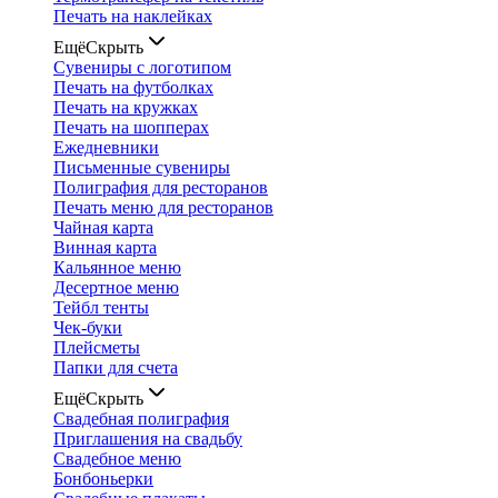
Печать на наклейках
Ещё
Скрыть
Сувениры с логотипом
Печать на футболках
Печать на кружках
Печать на шопперах
Ежедневники
Письменные сувениры
Полиграфия для ресторанов
Печать меню для ресторанов
Чайная карта
Винная карта
Кальянное меню
Десертное меню
Тейбл тенты
Чек-буки
Плейсметы
Папки для счета
Ещё
Скрыть
Свадебная полиграфия
Приглашения на свадьбу
Свадебное меню
Бонбоньерки