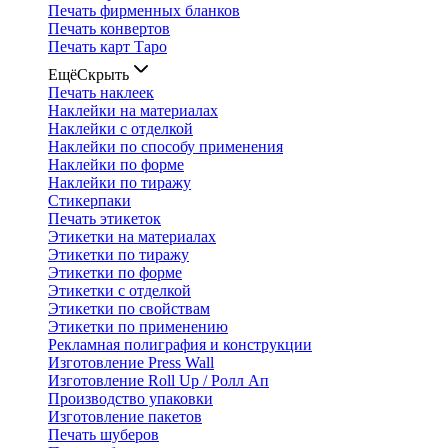
Печать фирменных бланков
Печать конвертов
Печать карт Таро
Ещё
Скрыть
Печать наклеек
Наклейки на материалах
Наклейки с отделкой
Наклейки по способу применения
Наклейки по форме
Наклейки по тиражу
Стикерпаки
Печать этикеток
Этикетки на материалах
Этикетки по тиражу
Этикетки по форме
Этикетки с отделкой
Этикетки по свойствам
Этикетки по применению
Рекламная полиграфия и конструкции
Изготовление Press Wall
Изготовление Roll Up / Ролл Ап
Производство упаковки
Изготовление пакетов
Печать шуберов