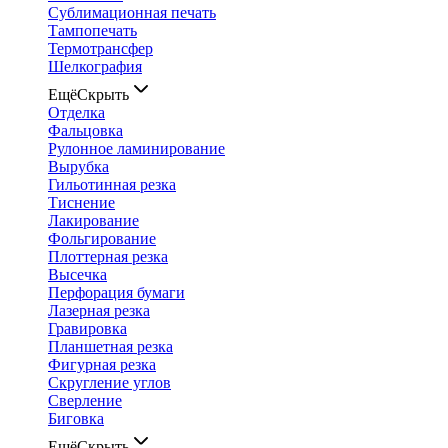
Сублимационная печать
Тампопечать
Термотрансфер
Шелкография
Ещё
Скрыть
Отделка
Фальцовка
Рулонное ламинирование
Вырубка
Гильотинная резка
Тиснение
Лакирование
Фольгирование
Плоттерная резка
Высечка
Перфорация бумаги
Лазерная резка
Гравировка
Планшетная резка
Фигурная резка
Скругление углов
Сверление
Биговка
Ещё
Скрыть