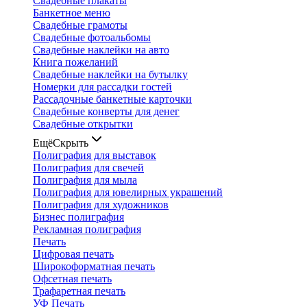
Свадебные плакаты
Банкетное меню
Свадебные грамоты
Свадебные фотоальбомы
Свадебные наклейки на авто
Книга пожеланий
Свадебные наклейки на бутылку
Номерки для рассадки гостей
Рассадочные банкетные карточки
Свадебные конверты для денег
Свадебные открытки
Ещё
Скрыть
Полиграфия для выставок
Полиграфия для свечей
Полиграфия для мыла
Полиграфия для ювелирных украшений
Полиграфия для художников
Бизнес полиграфия
Рекламная полиграфия
Печать
Цифровая печать
Широкоформатная печать
Офсетная печать
Трафаретная печать
УФ Печать