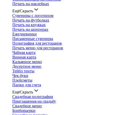
Печать на наклейках
Ещё
Скрыть
Сувениры с логотипом
Печать на футболках
Печать на кружках
Печать на шопперах
Ежедневники
Письменные сувениры
Полиграфия для ресторанов
Печать меню для ресторанов
Чайная карта
Винная карта
Кальянное меню
Десертное меню
Тейбл тенты
Чек-буки
Плейсметы
Папки для счета
Ещё
Скрыть
Свадебная полиграфия
Приглашения на свадьбу
Свадебное меню
Бонбоньерки