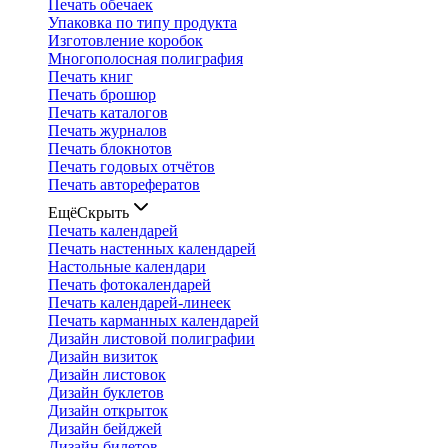
Печать обечаек
Упаковка по типу продукта
Изготовление коробок
Многополосная полиграфия
Печать книг
Печать брошюр
Печать каталогов
Печать журналов
Печать блокнотов
Печать годовых отчётов
Печать авторефератов
Ещё
Скрыть
Печать календарей
Печать настенных календарей
Настольные календари
Печать фотокалендарей
Печать календарей-линеек
Печать карманных календарей
Дизайн листовой полиграфии
Дизайн визиток
Дизайн листовок
Дизайн буклетов
Дизайн открыток
Дизайн бейджей
Дизайн билетов