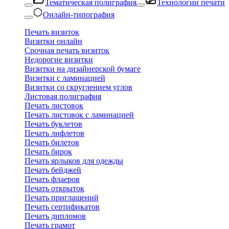
Тематическая полиграфия
Технологии печати
Онлайн-типография
Печать визиток
Визитки онлайн
Срочная печать визиток
Недорогие визитки
Визитки на дизайнерской бумаге
Визитки с ламинацией
Визитки со скруглением углов
Листовая полиграфия
Печать листовок
Печать листовок с ламинацией
Печать буклетов
Печать лифлетов
Печать билетов
Печать бирок
Печать ярлыков для одежды
Печать бейджей
Печать флаеров
Печать открыток
Печать приглашений
Печать сертификатов
Печать дипломов
Печать грамот