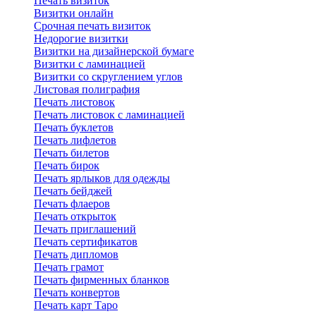
Печать визиток
Визитки онлайн
Срочная печать визиток
Недорогие визитки
Визитки на дизайнерской бумаге
Визитки с ламинацией
Визитки со скруглением углов
Листовая полиграфия
Печать листовок
Печать листовок с ламинацией
Печать буклетов
Печать лифлетов
Печать билетов
Печать бирок
Печать ярлыков для одежды
Печать бейджей
Печать флаеров
Печать открыток
Печать приглашений
Печать сертификатов
Печать дипломов
Печать грамот
Печать фирменных бланков
Печать конвертов
Печать карт Таро