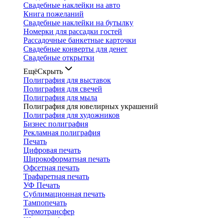
Свадебные наклейки на авто
Книга пожеланий
Свадебные наклейки на бутылку
Номерки для рассадки гостей
Рассадочные банкетные карточки
Свадебные конверты для денег
Свадебные открытки
Ещё
Скрыть
Полиграфия для выставок
Полиграфия для свечей
Полиграфия для мыла
Полиграфия для ювелирных украшений
Полиграфия для художников
Бизнес полиграфия
Рекламная полиграфия
Печать
Цифровая печать
Широкоформатная печать
Офсетная печать
Трафаретная печать
УФ Печать
Сублимационная печать
Тампопечать
Термотрансфер