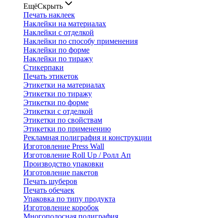
Ещё
Скрыть
Печать наклеек
Наклейки на материалах
Наклейки с отделкой
Наклейки по способу применения
Наклейки по форме
Наклейки по тиражу
Стикерпаки
Печать этикеток
Этикетки на материалах
Этикетки по тиражу
Этикетки по форме
Этикетки с отделкой
Этикетки по свойствам
Этикетки по применению
Рекламная полиграфия и конструкции
Изготовление Press Wall
Изготовление Roll Up / Ролл Ап
Производство упаковки
Изготовление пакетов
Печать шуберов
Печать обечаек
Упаковка по типу продукта
Изготовление коробок
Многополосная полиграфия