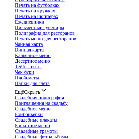
Печать на футболках
Печать на кружках
Печать на шопперах
Ежедневники
Письменные сувениры
Полиграфия для ресторанов
Печать меню для ресторанов
Чайная карта
Винная карта
Кальянное меню
Десертное меню
Тейбл тенты
Чек-буки
Плейсметы
Папки для счета
Ещё
Скрыть
Свадебная полиграфия
Приглашения на свадьбу
Свадебное меню
Бонбоньерки
Свадебные плакаты
Банкетное меню
Свадебные грамоты
Свадебные фотоальбомы