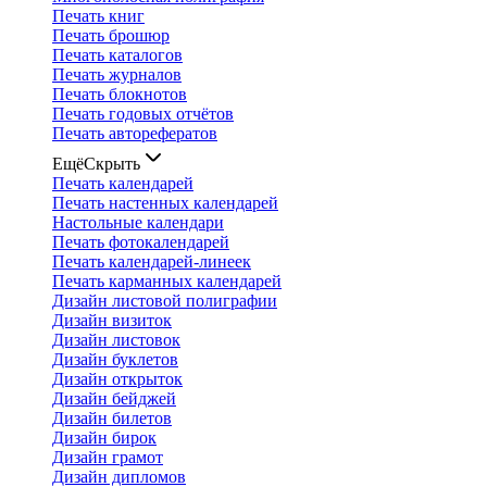
Печать книг
Печать брошюр
Печать каталогов
Печать журналов
Печать блокнотов
Печать годовых отчётов
Печать авторефератов
Ещё
Скрыть
Печать календарей
Печать настенных календарей
Настольные календари
Печать фотокалендарей
Печать календарей-линеек
Печать карманных календарей
Дизайн листовой полиграфии
Дизайн визиток
Дизайн листовок
Дизайн буклетов
Дизайн открыток
Дизайн бейджей
Дизайн билетов
Дизайн бирок
Дизайн грамот
Дизайн дипломов