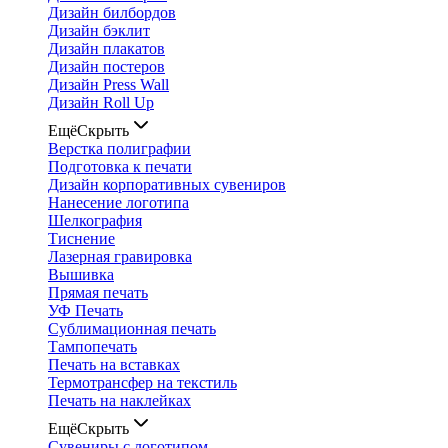
Дизайн билбордов
Дизайн бэклит
Дизайн плакатов
Дизайн постеров
Дизайн Press Wall
Дизайн Roll Up
Ещё
Скрыть
Верстка полиграфии
Подготовка к печати
Дизайн корпоративных сувениров
Нанесение логотипа
Шелкография
Тиснение
Лазерная гравировка
Вышивка
Прямая печать
УФ Печать
Сублимационная печать
Тампопечать
Печать на вставках
Термотрансфер на текстиль
Печать на наклейках
Ещё
Скрыть
Сувениры с логотипом