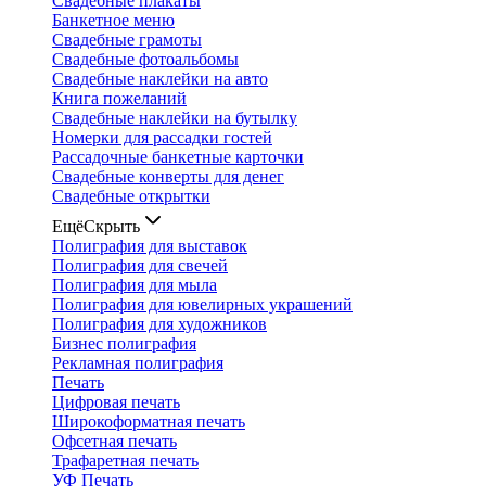
Свадебные плакаты
Банкетное меню
Свадебные грамоты
Свадебные фотоальбомы
Свадебные наклейки на авто
Книга пожеланий
Свадебные наклейки на бутылку
Номерки для рассадки гостей
Рассадочные банкетные карточки
Свадебные конверты для денег
Свадебные открытки
Ещё
Скрыть
Полиграфия для выставок
Полиграфия для свечей
Полиграфия для мыла
Полиграфия для ювелирных украшений
Полиграфия для художников
Бизнес полиграфия
Рекламная полиграфия
Печать
Цифровая печать
Широкоформатная печать
Офсетная печать
Трафаретная печать
УФ Печать