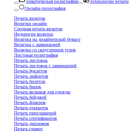
Тематическая полиграфия
Технологии печати
Онлайн-типография
Печать визиток
Визитки онлайн
Срочная печать визиток
Недорогие визитки
Визитки на дизайнерской бумаге
Визитки с ламинацией
Визитки со скруглением углов
Листовая полиграфия
Печать листовок
Печать листовок с ламинацией
Печать буклетов
Печать лифлетов
Печать билетов
Печать бирок
Печать ярлыков для одежды
Печать бейджей
Печать флаеров
Печать открыток
Печать приглашений
Печать сертификатов
Печать дипломов
Печать грамот