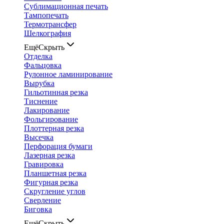
Сублимационная печать
Тампопечать
Термотрансфер
Шелкография
Ещё
Скрыть
Отделка
Фальцовка
Рулонное ламинирование
Вырубка
Гильотинная резка
Тиснение
Лакирование
Фольгирование
Плоттерная резка
Высечка
Перфорация бумаги
Лазерная резка
Гравировка
Планшетная резка
Фигурная резка
Скругление углов
Сверление
Биговка
Ещё
Скрыть