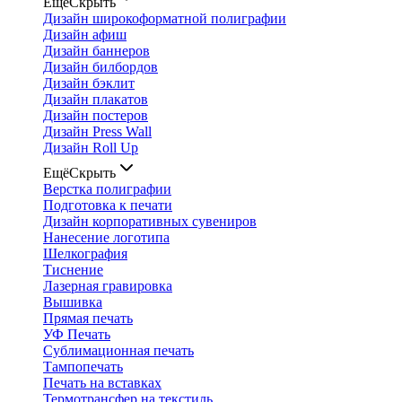
Ещё
Скрыть
Дизайн широкоформатной полиграфии
Дизайн афиш
Дизайн баннеров
Дизайн билбордов
Дизайн бэклит
Дизайн плакатов
Дизайн постеров
Дизайн Press Wall
Дизайн Roll Up
Ещё
Скрыть
Верстка полиграфии
Подготовка к печати
Дизайн корпоративных сувениров
Нанесение логотипа
Шелкография
Тиснение
Лазерная гравировка
Вышивка
Прямая печать
УФ Печать
Сублимационная печать
Тампопечать
Печать на вставках
Термотрансфер на текстиль