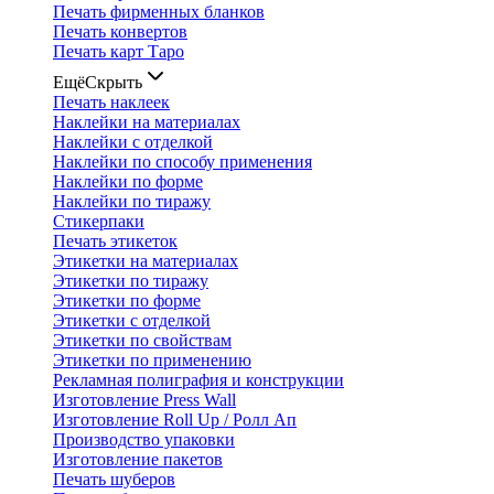
Печать фирменных бланков
Печать конвертов
Печать карт Таро
Ещё
Скрыть
Печать наклеек
Наклейки на материалах
Наклейки с отделкой
Наклейки по способу применения
Наклейки по форме
Наклейки по тиражу
Стикерпаки
Печать этикеток
Этикетки на материалах
Этикетки по тиражу
Этикетки по форме
Этикетки с отделкой
Этикетки по свойствам
Этикетки по применению
Рекламная полиграфия и конструкции
Изготовление Press Wall
Изготовление Roll Up / Ролл Ап
Производство упаковки
Изготовление пакетов
Печать шуберов