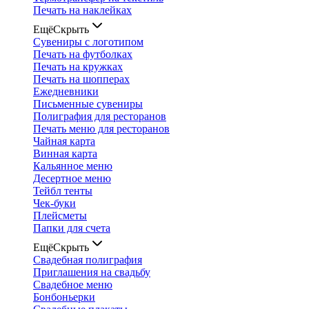
Печать на наклейках
Ещё
Скрыть
Сувениры с логотипом
Печать на футболках
Печать на кружках
Печать на шопперах
Ежедневники
Письменные сувениры
Полиграфия для ресторанов
Печать меню для ресторанов
Чайная карта
Винная карта
Кальянное меню
Десертное меню
Тейбл тенты
Чек-буки
Плейсметы
Папки для счета
Ещё
Скрыть
Свадебная полиграфия
Приглашения на свадьбу
Свадебное меню
Бонбоньерки