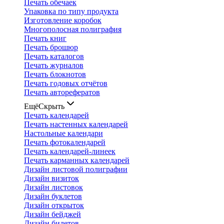
Печать обечаек
Упаковка по типу продукта
Изготовление коробок
Многополосная полиграфия
Печать книг
Печать брошюр
Печать каталогов
Печать журналов
Печать блокнотов
Печать годовых отчётов
Печать авторефератов
Ещё
Скрыть
Печать календарей
Печать настенных календарей
Настольные календари
Печать фотокалендарей
Печать календарей-линеек
Печать карманных календарей
Дизайн листовой полиграфии
Дизайн визиток
Дизайн листовок
Дизайн буклетов
Дизайн открыток
Дизайн бейджей
Дизайн билетов