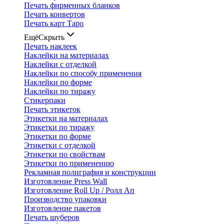
Печать фирменных бланков
Печать конвертов
Печать карт Таро
Ещё
Скрыть
Печать наклеек
Наклейки на материалах
Наклейки с отделкой
Наклейки по способу применения
Наклейки по форме
Наклейки по тиражу
Стикерпаки
Печать этикеток
Этикетки на материалах
Этикетки по тиражу
Этикетки по форме
Этикетки с отделкой
Этикетки по свойствам
Этикетки по применению
Рекламная полиграфия и конструкции
Изготовление Press Wall
Изготовление Roll Up / Ролл Ап
Производство упаковки
Изготовление пакетов
Печать шуберов