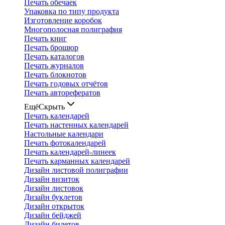
Печать обечаек
Упаковка по типу продукта
Изготовление коробок
Многополосная полиграфия
Печать книг
Печать брошюр
Печать каталогов
Печать журналов
Печать блокнотов
Печать годовых отчётов
Печать авторефератов
Ещё
Скрыть
Печать календарей
Печать настенных календарей
Настольные календари
Печать фотокалендарей
Печать календарей-линеек
Печать карманных календарей
Дизайн листовой полиграфии
Дизайн визиток
Дизайн листовок
Дизайн буклетов
Дизайн открыток
Дизайн бейджей
Дизайн билетов