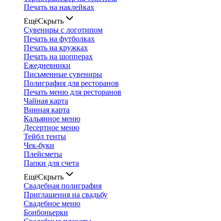
Печать на наклейках
Ещё
Скрыть
Сувениры с логотипом
Печать на футболках
Печать на кружках
Печать на шопперах
Ежедневники
Письменные сувениры
Полиграфия для ресторанов
Печать меню для ресторанов
Чайная карта
Винная карта
Кальянное меню
Десертное меню
Тейбл тенты
Чек-буки
Плейсметы
Папки для счета
Ещё
Скрыть
Свадебная полиграфия
Приглашения на свадьбу
Свадебное меню
Бонбоньерки