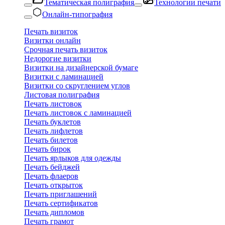
Тематическая полиграфия
Технологии печати
Онлайн-типография
Печать визиток
Визитки онлайн
Срочная печать визиток
Недорогие визитки
Визитки на дизайнерской бумаге
Визитки с ламинацией
Визитки со скруглением углов
Листовая полиграфия
Печать листовок
Печать листовок с ламинацией
Печать буклетов
Печать лифлетов
Печать билетов
Печать бирок
Печать ярлыков для одежды
Печать бейджей
Печать флаеров
Печать открыток
Печать приглашений
Печать сертификатов
Печать дипломов
Печать грамот