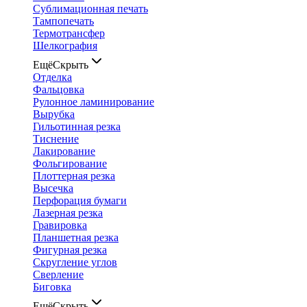
Сублимационная печать
Тампопечать
Термотрансфер
Шелкография
Ещё
Скрыть
Отделка
Фальцовка
Рулонное ламинирование
Вырубка
Гильотинная резка
Тиснение
Лакирование
Фольгирование
Плоттерная резка
Высечка
Перфорация бумаги
Лазерная резка
Гравировка
Планшетная резка
Фигурная резка
Скругление углов
Сверление
Биговка
Ещё
Скрыть