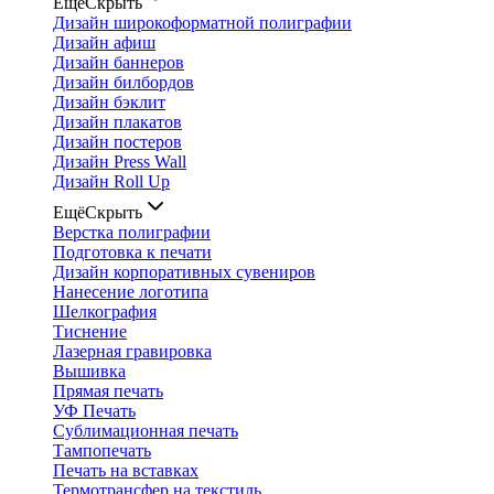
Ещё
Скрыть
Дизайн широкоформатной полиграфии
Дизайн афиш
Дизайн баннеров
Дизайн билбордов
Дизайн бэклит
Дизайн плакатов
Дизайн постеров
Дизайн Press Wall
Дизайн Roll Up
Ещё
Скрыть
Верстка полиграфии
Подготовка к печати
Дизайн корпоративных сувениров
Нанесение логотипа
Шелкография
Тиснение
Лазерная гравировка
Вышивка
Прямая печать
УФ Печать
Сублимационная печать
Тампопечать
Печать на вставках
Термотрансфер на текстиль