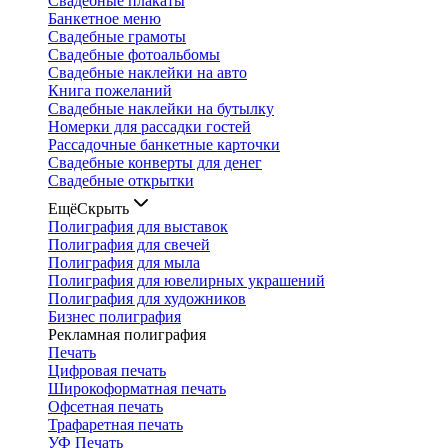
Свадебные плакаты
Банкетное меню
Свадебные грамоты
Свадебные фотоальбомы
Свадебные наклейки на авто
Книга пожеланий
Свадебные наклейки на бутылку
Номерки для рассадки гостей
Рассадочные банкетные карточки
Свадебные конверты для денег
Свадебные открытки
Ещё
Скрыть
Полиграфия для выставок
Полиграфия для свечей
Полиграфия для мыла
Полиграфия для ювелирных украшений
Полиграфия для художников
Бизнес полиграфия
Рекламная полиграфия
Печать
Цифровая печать
Широкоформатная печать
Офсетная печать
Трафаретная печать
УФ Печать