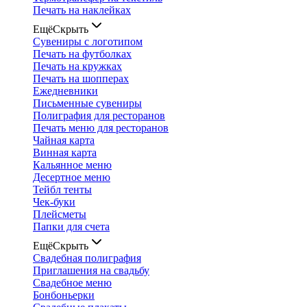
Печать на наклейках
Ещё
Скрыть
Сувениры с логотипом
Печать на футболках
Печать на кружках
Печать на шопперах
Ежедневники
Письменные сувениры
Полиграфия для ресторанов
Печать меню для ресторанов
Чайная карта
Винная карта
Кальянное меню
Десертное меню
Тейбл тенты
Чек-буки
Плейсметы
Папки для счета
Ещё
Скрыть
Свадебная полиграфия
Приглашения на свадьбу
Свадебное меню
Бонбоньерки