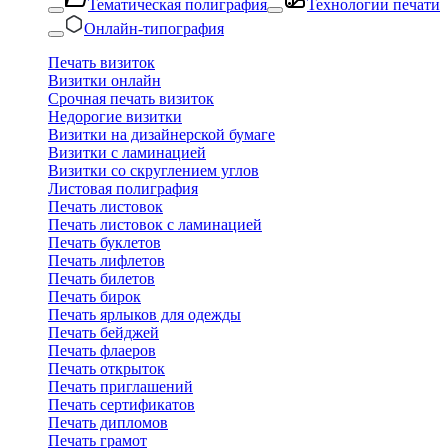
Тематическая полиграфия
Технологии печати
Онлайн-типография
Печать визиток
Визитки онлайн
Срочная печать визиток
Недорогие визитки
Визитки на дизайнерской бумаге
Визитки с ламинацией
Визитки со скруглением углов
Листовая полиграфия
Печать листовок
Печать листовок с ламинацией
Печать буклетов
Печать лифлетов
Печать билетов
Печать бирок
Печать ярлыков для одежды
Печать бейджей
Печать флаеров
Печать открыток
Печать приглашений
Печать сертификатов
Печать дипломов
Печать грамот