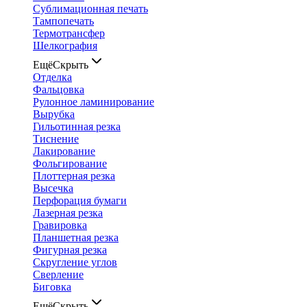
Сублимационная печать
Тампопечать
Термотрансфер
Шелкография
Ещё
Скрыть
Отделка
Фальцовка
Рулонное ламинирование
Вырубка
Гильотинная резка
Тиснение
Лакирование
Фольгирование
Плоттерная резка
Высечка
Перфорация бумаги
Лазерная резка
Гравировка
Планшетная резка
Фигурная резка
Скругление углов
Сверление
Биговка
Ещё
Скрыть