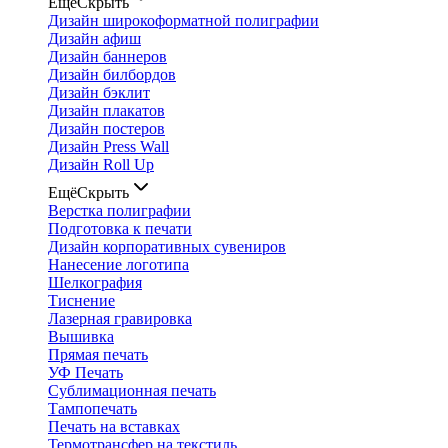
Ещё
Скрыть
Дизайн широкоформатной полиграфии
Дизайн афиш
Дизайн баннеров
Дизайн билбордов
Дизайн бэклит
Дизайн плакатов
Дизайн постеров
Дизайн Press Wall
Дизайн Roll Up
Ещё
Скрыть
Верстка полиграфии
Подготовка к печати
Дизайн корпоративных сувениров
Нанесение логотипа
Шелкография
Тиснение
Лазерная гравировка
Вышивка
Прямая печать
УФ Печать
Сублимационная печать
Тампопечать
Печать на вставках
Термотрансфер на текстиль