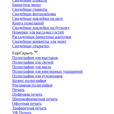
Свадебные плакаты
Банкетное меню
Свадебные грамоты
Свадебные фотоальбомы
Свадебные наклейки на авто
Книга пожеланий
Свадебные наклейки на бутылку
Номерки для рассадки гостей
Рассадочные банкетные карточки
Свадебные конверты для денег
Свадебные открытки
Ещё
Скрыть
Полиграфия для выставок
Полиграфия для свечей
Полиграфия для мыла
Полиграфия для ювелирных украшений
Полиграфия для художников
Бизнес полиграфия
Рекламная полиграфия
Печать
Цифровая печать
Широкоформатная печать
Офсетная печать
Трафаретная печать
УФ Печать