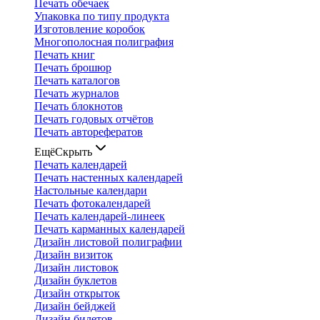
Печать обечаек
Упаковка по типу продукта
Изготовление коробок
Многополосная полиграфия
Печать книг
Печать брошюр
Печать каталогов
Печать журналов
Печать блокнотов
Печать годовых отчётов
Печать авторефератов
Ещё
Скрыть
Печать календарей
Печать настенных календарей
Настольные календари
Печать фотокалендарей
Печать календарей-линеек
Печать карманных календарей
Дизайн листовой полиграфии
Дизайн визиток
Дизайн листовок
Дизайн буклетов
Дизайн открыток
Дизайн бейджей
Дизайн билетов