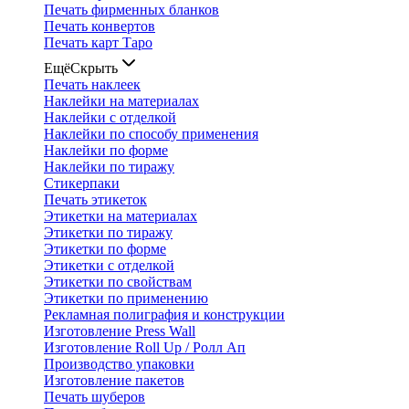
Печать фирменных бланков
Печать конвертов
Печать карт Таро
Ещё
Скрыть
Печать наклеек
Наклейки на материалах
Наклейки с отделкой
Наклейки по способу применения
Наклейки по форме
Наклейки по тиражу
Стикерпаки
Печать этикеток
Этикетки на материалах
Этикетки по тиражу
Этикетки по форме
Этикетки с отделкой
Этикетки по свойствам
Этикетки по применению
Рекламная полиграфия и конструкции
Изготовление Press Wall
Изготовление Roll Up / Ролл Ап
Производство упаковки
Изготовление пакетов
Печать шуберов