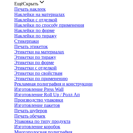
Ещё
Скрыть
Печать наклеек
Наклейки на материалах
Наклейки с отделкой
Наклейки по способу применения
Наклейки по форме
Наклейки по тиражу
Стикерпаки
Печать этикеток
Этикетки на материалах
Этикетки по тиражу
Этикетки по форме
Этикетки с отделкой
Этикетки по свойствам
Этикетки по применению
Рекламная полиграфия и конструкции
Изготовление Press Wall
Изготовление Roll Up / Ролл Ап
Производство упаковки
Изготовление пакетов
Печать шуберов
Печать обечаек
Упаковка по типу продукта
Изготовление коробок
Многополосная полиграфия