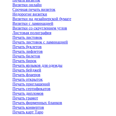
Печать визиток
Визитки онлайн
Срочная печать визиток
Недорогие визитки
Визитки на дизайнерской бумаге
Визитки с ламинацией
Визитки со скруглением углов
Листовая полиграфия
Печать листовок
Печать листовок с ламинацией
Печать буклетов
Печать лифлетов
Печать билетов
Печать бирок
Печать ярлыков для одежды
Печать бейджей
Печать флаеров
Печать открыток
Печать приглашений
Печать сертификатов
Печать дипломов
Печать грамот
Печать фирменных бланков
Печать конвертов
Печать карт Таро