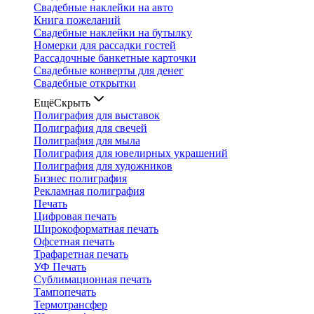
Свадебные наклейки на авто
Книга пожеланий
Свадебные наклейки на бутылку
Номерки для рассадки гостей
Рассадочные банкетные карточки
Свадебные конверты для денег
Свадебные открытки
Ещё
Скрыть
Полиграфия для выставок
Полиграфия для свечей
Полиграфия для мыла
Полиграфия для ювелирных украшений
Полиграфия для художников
Бизнес полиграфия
Рекламная полиграфия
Печать
Цифровая печать
Широкоформатная печать
Офсетная печать
Трафаретная печать
УФ Печать
Сублимационная печать
Тампопечать
Термотрансфер