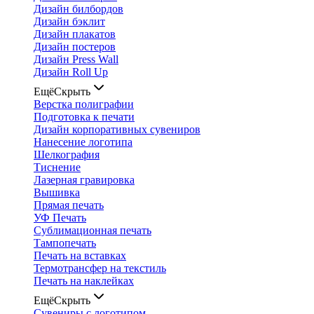
Дизайн билбордов
Дизайн бэклит
Дизайн плакатов
Дизайн постеров
Дизайн Press Wall
Дизайн Roll Up
Ещё
Скрыть
Верстка полиграфии
Подготовка к печати
Дизайн корпоративных сувениров
Нанесение логотипа
Шелкография
Тиснение
Лазерная гравировка
Вышивка
Прямая печать
УФ Печать
Сублимационная печать
Тампопечать
Печать на вставках
Термотрансфер на текстиль
Печать на наклейках
Ещё
Скрыть
Сувениры с логотипом