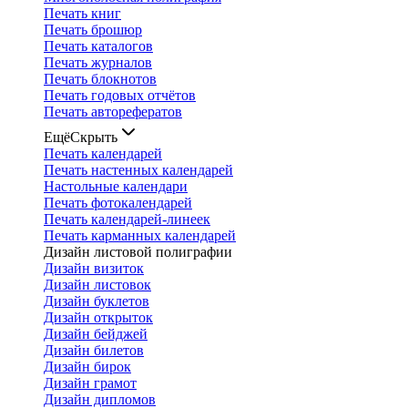
Печать книг
Печать брошюр
Печать каталогов
Печать журналов
Печать блокнотов
Печать годовых отчётов
Печать авторефератов
Ещё
Скрыть
Печать календарей
Печать настенных календарей
Настольные календари
Печать фотокалендарей
Печать календарей-линеек
Печать карманных календарей
Дизайн листовой полиграфии
Дизайн визиток
Дизайн листовок
Дизайн буклетов
Дизайн открыток
Дизайн бейджей
Дизайн билетов
Дизайн бирок
Дизайн грамот
Дизайн дипломов