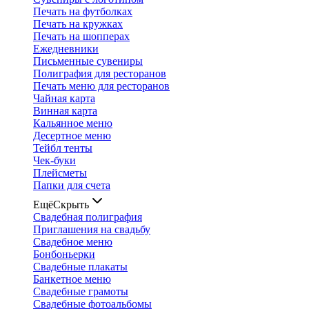
Печать на футболках
Печать на кружках
Печать на шопперах
Ежедневники
Письменные сувениры
Полиграфия для ресторанов
Печать меню для ресторанов
Чайная карта
Винная карта
Кальянное меню
Десертное меню
Тейбл тенты
Чек-буки
Плейсметы
Папки для счета
Ещё
Скрыть
Свадебная полиграфия
Приглашения на свадьбу
Свадебное меню
Бонбоньерки
Свадебные плакаты
Банкетное меню
Свадебные грамоты
Свадебные фотоальбомы